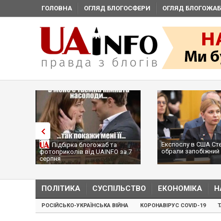
ГОЛОВНА
ОГЛЯД БЛОГОСФЕРИ
ОГЛЯД БЛОГОЖАБ
Експослу в США Ст
Підбірка блогожаб та
обрали запобіжний 
фотоприколів від UAINFO за 7
серпня
ПОЛІТИКА
СУСПІЛЬСТВО
ЕКОНОМІКА
Н
РОСІЙСЬКО-УКРАЇНСЬКА ВІЙНА
КОРОНАВІРУС COVID-19