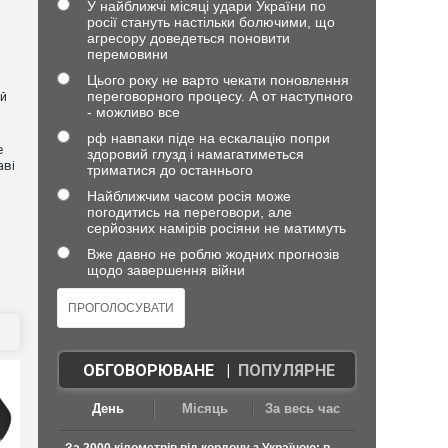
У найближчі місяці удари України по
росії стануть настільки болючими, що
агресору доведеться поновити
перемовини
Цього року не варто чекати поновлення
переговорного процесу. А от наступного
ей
- можливо все
рф навпаки піде на ескалацію попри
е
здоровий глузд і намагатиметься
аві
триматися до останнього
Найближчим часом росія може
погодитись на переговори, але
серйозних намірів росіяни не матимуть
Вже давно не роблю жодних прогнозів
щодо завершення війни
ОБГОВОРЮВАНЕ
|
ПОПУЛЯРНЕ
День
Місяць
За весь час