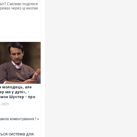
ал? Сміливо поділися
режах через ці кнопки
н молодець, але
ер ми у дупі», -
мон Шустер - про
кцію полковника
3.2025
 на сварку
енського та Трампа
вила коментування ! »
ться система для