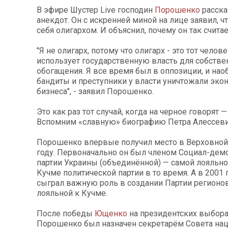
В эфире Шустер Live господин
Порошенко
расска
анекдот. Он с искренней миной на лице заявил, чт
себя олигархом. И объяснил, почему он так считае
"Я не олигарх, потому что олигарх - это тот челов
использует государственную власть для собстве
обогащения. Я все время был в оппозиции, и нао
бандиты и преступники у власти уничтожали эко
бизнеса", - заявил Порошенко.
Это как раз тот случай, когда на черное говорят —
Вспомним «славную» биографию Петра Алессеви
Порошенко впервые получил место в Верховной 
году. Первоначально он был членом Социал-дем
партии Украины (объединённой) — самой лояльно
Кучме политической партии в то время. А в 2001
сыграл важную роль в создании Партии регионов
лояльной к Кучме.
После победы
Ющенко
на президентских выбора
Порошенко был назначен секретарём Совета на