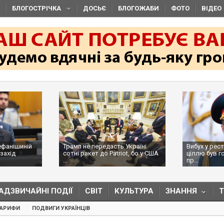
БЛОГОСТРІЧКА
ДОСЬЄ
БЛОГОЖАБИ
ФОТО
ВІДЕО
ефанішиній
Трамп не передасть Україні
Вибух у рес
захід
сотні ракет до Patriot, бо у США
ціллю був г
...
пр...
АДЗВИЧАЙНІ ПОДІЇ
СВІТ
КУЛЬТУРА
ЗНАННЯ
ТАРИФИ
ПОДВИГИ УКРАЇНЦІВ