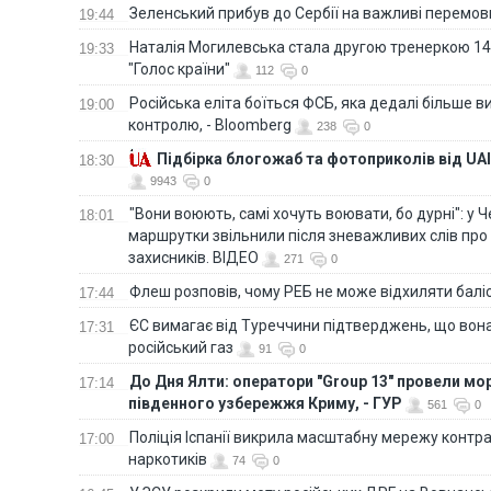
Зеленський прибув до Сербії на важливі перемо
19:44
Наталія Могилевська стала другою тренеркою 14
19:33
"Голос країни"
112
0
Російська еліта боїться ФСБ, яка дедалі більше в
19:00
контролю, - Bloomberg
238
0
Підбірка блогожаб та фотоприколів від UAI
18:30
9943
0
"Вони воюють, самі хочуть воювати, бо дурні": у 
18:01
маршрутки звільнили після зневажливих слів про
захисників. ВІДЕО
271
0
Флеш розповів, чому РЕБ не може відхиляти балі
17:44
ЄС вимагає від Туреччини підтверджень, що вона
17:31
російський газ
91
0
До Дня Ялти: оператори "Group 13" провели мо
17:14
південного узбережжя Криму, - ГУР
561
0
Поліція Іспанії викрила масштабну мережу контра
17:00
наркотиків
74
0