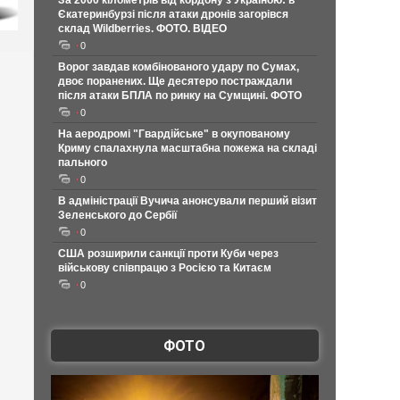
За 2000 кілометрів від кордону з Україною: в
Єкатеринбурзі після атаки дронів загорівся
склад Wildberries. ФОТО. ВІДЕО
0
Ворог завдав комбінованого удару по Сумах,
двоє поранених. Ще десятеро постраждали
після атаки БПЛА по ринку на Сумщині. ФОТО
0
На аеродромі "Гвардійське" в окупованому
Криму спалахнула масштабна пожежа на складі
пального
0
В адміністрації Вучича анонсували перший візит
Зеленського до Сербії
0
США розширили санкції проти Куби через
військову співпрацю з Росією та Китаєм
0
ФОТО