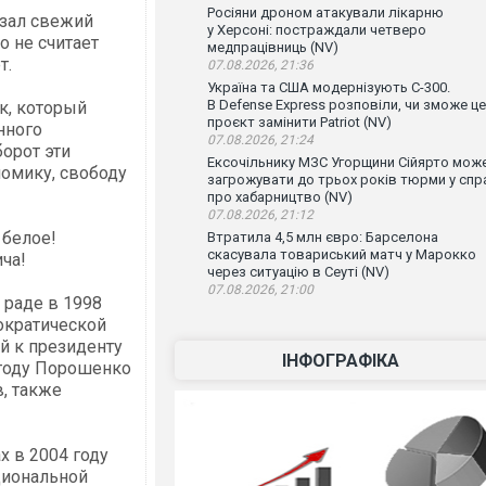
Росіяни дроном атакували лікарню
зал свежий
у Херсоні: постраждали четверо
о не считает
медпрацівниць (NV)
т.
07.08.2026, 21:36
Україна та США модернізують С-300.
В Defense Express розповіли, чи зможе ц
ек, который
проєкт замінити Patriot (NV)
нного
07.08.2026, 21:24
борот эти
Ексочільнику МЗС Угорщини Сійярто мож
номику, свободу
загрожувати до трьох років тюрми у спр
про хабарництво (NV)
07.08.2026, 21:12
 белое!
Втратила 4,5 млн євро: Барселона
скасувала товариський матч у Марокко
ча!
через ситуацію в Сеуті (NV)
07.08.2026, 21:00
раде в 1998
ократической
й к президенту
ІНФОГРАФІКА
 году Порошенко
, также
х в 2004 году
циональной