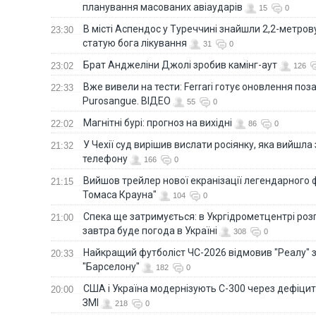
планування масованих авіаударів
15
0
В місті Аспендос у Туреччині знайшли 2,2-метро
23:30
статую бога лікування
31
0
Брат Анджеліни Джолі зробив камінг-аут
23:02
126
Вже вивели на тести: Ferrari готує оновлення по
22:33
Purosangue. ВІДЕО
55
0
Магнітні бурі: прогноз на вихідні
22:02
86
0
У Чехії суд вирішив вислати росіянку, яка вийшла
21:32
телефону
166
0
Вийшов трейлер нової екранізації легендарного
21:15
Томаса Крауна"
104
0
Спека ще затримується: в Укргідрометцентрі роз
21:00
завтра буде погода в Україні
308
0
Найкращий футболіст ЧС-2026 відмовив "Реалу" 
20:33
"Барселону"
182
0
США і Україна модернізують С-300 через дефіцит р
20:00
ЗМІ
218
0