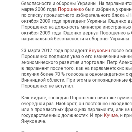
безопасности и обороны Украины. На парламентс
марте 2006 года
Порошенко
был избран в украин
по списку провластного избирательного блока «Н
октября 2009 года президент Украины Ющенко 
Порошенко на должность министра иностранных 
октября 2009 года Ющенко вернул Порошенко в 
национальной безопасности и обороны Украины.
23 марта 2012 года президент
Янукович
после вст
Порошенко подписал указ о его назначении мин
экономического развития и торговли. Петр Алек
в парламент после того, как на парламентских вы
получил более 70 % голосов в одномандатном ок
Винницкой области. При этом в оппозиционные 
Порошенко не вступил.
Как видите, господин Порошенко ничтоже сумня
очередной раз. Наоборот, он постоянно находился
или в провластных фракциях парламента, или на
государственных должностях. И при
Кучме
, и пр
Януковиче.