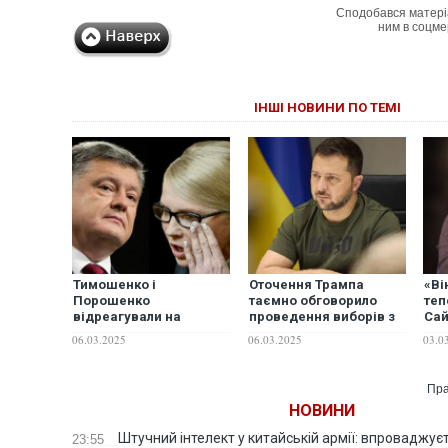
Сподобався матері
ним в соцме
ІНШІ НОВИНИ ПО ТЕМІ
Тимошенко і
Оточення Трампа
«Ві
Порошенко
таємно обговорило
теп
відреагували на
проведення виборів з
Сай
повідомлення про
опонентами
реа
06.03.2025
06.03.2025
03.0
таємні переговори з
Зеленського, – Politico
ЗСУ
командою Трампа
Зел
Пра
НОВИНИ
Штучний інтелект у китайській армії: впроваджує
23:55