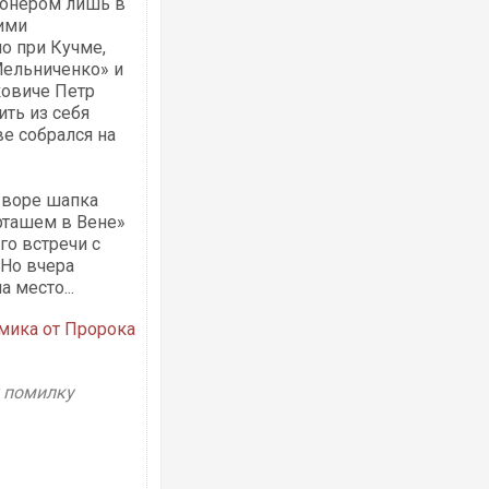
ионером лишь в
щими
о при Кучме,
Мельниченко» и
ковиче Петр
ить из себя
ве собрался на
Ворог завдав комбінованого удару по
двоє поранених. Ще десятеро постра
після атаки БПЛА по ринку на Сумщині
а воре шапка
ирташем в Вене»
го встречи с
 Но вчера
а место...
мика от Пророка
у помилку
Вже вивели на тести: Ferrari готує оно
позашляховика Purosangue. ВІДЕО