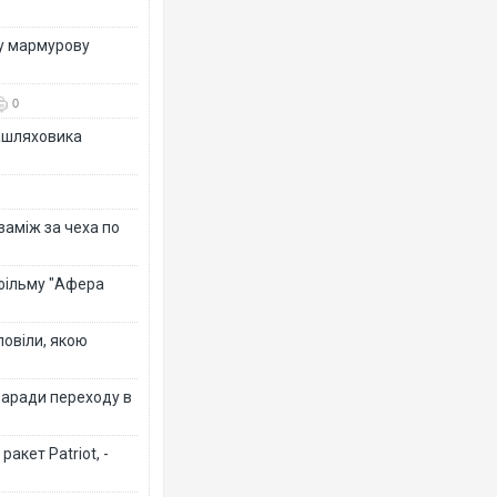
ву мармурову
0
зашляховика
 заміж за чеха по
 фільму "Афера
повіли, якою
заради переходу в
акет Patriot, -