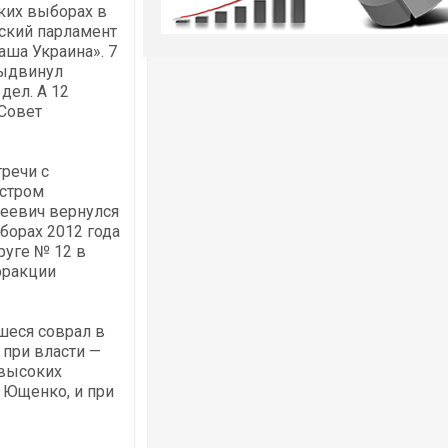
ких выборах в
ский парламент
аша Украина». 7
выдвинул
дел. А 12
Совет
речи с
истром
сеевич вернулся
борах 2012 года
руге № 12 в
фракции
шеся соврал в
 при власти —
 высоких
и Ющенко, и при