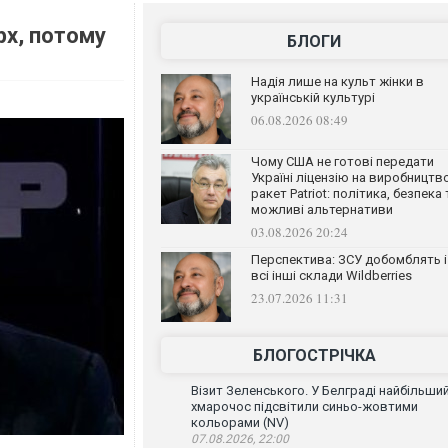
рх, потому
БЛОГИ
Надія лише на культ жінки в
українській культурі
06.08.2026 08:49
Чому США не готові передати
Україні ліцензію на виробництв
ракет Patriot: політика, безпека 
можливі альтернативи
03.08.2026 20:24
Перспектива: ЗСУ добомблять і
всі інші склади Wildberries
23.07.2026 11:31
БЛОГОСТРІЧКА
Візит Зеленського. У Белграді найбільши
хмарочос підсвітили синьо-жовтими
кольорами (NV)
07.08.2026, 22:00