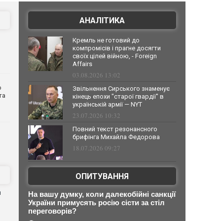
АНАЛІТИКА
Кремль не готовий до
компромісів і прагне досягти
своїх цілей війною, - Foreign
Affairs
03.08.2026 13:02
о
Звільнення Сирського знаменує
та
кінець епохи "старої гвардії" в
українській армії — NYT
23.07.2026 10:32
Повний текст резонансного
брифінга Михайла Федорова
18.07.2026 09:27
ОПИТУВАННЯ
й
На вашу думку, коли далекобійні санкції
України примусять росію сісти за стіл
переговорів?