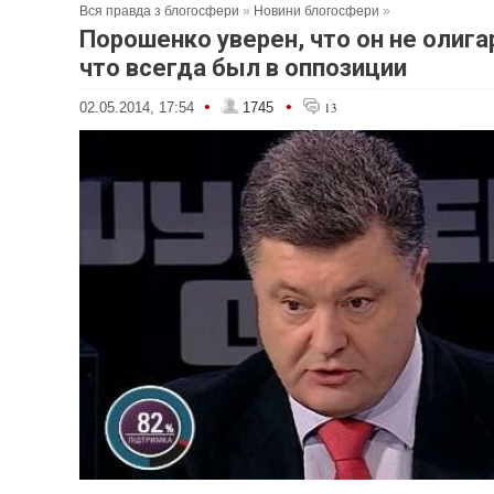
Вся правда з блогосфери
»
Новини блогосфери
»
Порошенко уверен, что он не олига
что всегда был в оппозиции
•
•
02.05.2014, 17:54
1745
13