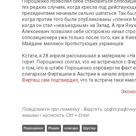
Порошенко позволял себе становиться оппозиц
тех редких случаях, когда кресла под действую
президентами начинали сильно шататься. Так был
когда против того были опубликованы «пленки 
когда он стал «невъездным» на Запад. А при Яну
Алексеевич позволил себе осторожно начал стро
оппозиционера уже только после того, как в Кие
Майдане миллион протестующих украинцев.
Кстати, я 28 апреля рассказывал в материале «Н
горит: Порошенко солгал, что не встречался с Ф
о том, что в штабе Порошенко опровергли факт е
олигархом Фирташем в Австрии в начале апреля.
Фирташ сам подтвердил
, что та встреча таки имел
Эконо
Повідомити про помилку - Виділіть орфографічн
мишею і натисніть Ctrl + Enter
Порошенко
Рошен
олигарх
Шустер