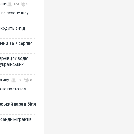
вини
123
0
-го сезону шоу
иходить з-під
NFO за 7 серпня
Чернівцях водія
 українських
стику
183
0
 не постачає
рський парад біля
банди мігрантів і