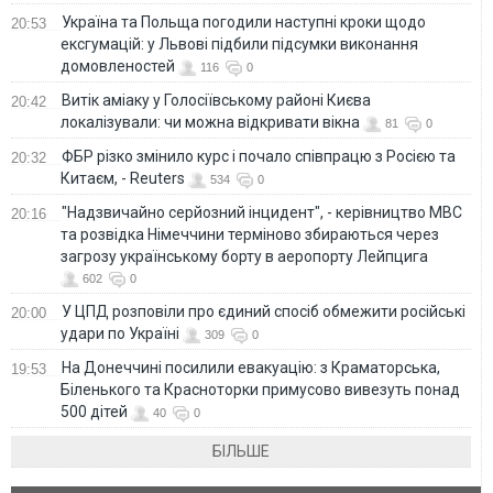
Україна та Польща погодили наступні кроки щодо
20:53
ексгумацій: у Львові підбили підсумки виконання
домовленостей
116
0
Витік аміаку у Голосіївському районі Києва
20:42
локалізували: чи можна відкривати вікна
81
0
ФБР різко змінило курс і почало співпрацю з Росією та
20:32
Китаєм, - Reuters
534
0
"Надзвичайно серйозний інцидент", - керівництво МВС
20:16
та розвідка Німеччини терміново збираються через
загрозу українському борту в аеропорту Лейпцига
602
0
У ЦПД розповіли про єдиний спосіб обмежити російські
20:00
удари по Україні
309
0
На Донеччині посилили евакуацію: з Краматорська,
19:53
Біленького та Красноторки примусово вивезуть понад
500 дітей
40
0
БІЛЬШЕ