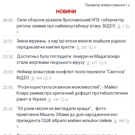
замасковану під
Правила коментування ! »
бургер із
НОВИНИ
McDonald’s
Сили оборони уразили Ярославський НПЗ: губернатор
09:00
регіону заявив про наймасштабнішу атаку. ВІДЕО
1
0
Зміна вірувань: у кар'єрі епохи вікінгів знайшли рідкісні
23:57
середньовічні кам’яні хрести
103
0
Достатньо було погладити: лемури на Мадагаскарі
23:30
стали жертвами людського вірусу
177
0
Неймар влаштував конфлікт після перемоги "Сантоса".
23:03
ВІДЕО
154
0
"Росія користується вікном можливостей", - Майкл
22:55
Кларк заявив про критичний дефіцит протибалістичних
ракет в Україні
138
0
"65 років ніколи не виглядали краще", - фото-
22:42
привітання Мішель Обами до дня народження екс-
президента США зібрало майже мільйон лайків
305
0