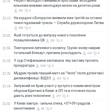
Рецепт молодості виявився простішим: володіння
22:31
кількома мовами омолоджує мозок на десяток років
181
0
На кордоні з Білоруссю виявили вже третій за останні
22:13
тижні підземний тунель — Служба держохорони Литви
550
0
Audi готується до випуску нового покоління
22:02
позашляховика Q8
201
0
Повторення липневого колапсу: Грузію знову накрив
21:55
тотальний блекаут, причини розслідують
124
0
У суді Стефанішина заплакала: яку заставу просить
21:43
прокуратура
1142
0
Мудрик провів перший матч за "Челсі" після допінгової
21:32
дискваліфікації. ВІДЕО
114
0
Залужний не брав участі у зустрічі з новим міністром
21:14
оборони Британії в Києві: в ОП та в оточенні посла
дають різні пояснення
277
0
У Києві завтра - сильна спека, +37+39 градусів. -
21:02
синоптикиня
66
0