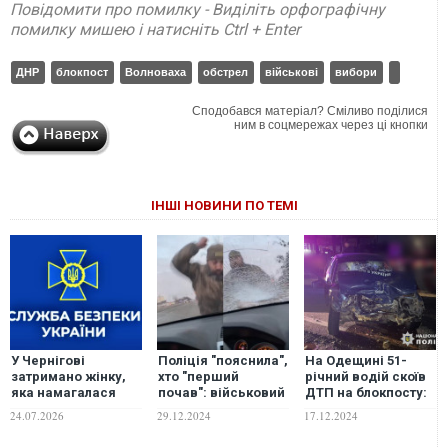
Повідомити про помилку - Виділіть орфографічну
помилку мишею і натисніть Ctrl + Enter
ДНР
блокпост
Волноваха
обстрел
військові
вибори
Сподобався матеріал? Сміливо поділися
ним в соцмережах через ці кнопки
ІНШІ НОВИНИ ПО ТЕМІ
У Чернігові
Поліція "пояснила",
На Одещині 51-
затримано жінку,
хто "перший
річний водій скоїв
яка намагалася
почав": військовий
ДТП на блокпосту:
передати
на блокпосту
серед
24.07.2026
29.12.2024
17.12.2024
військовим
розбив скло в авто
постраждалих є
вибухівку,
військовий