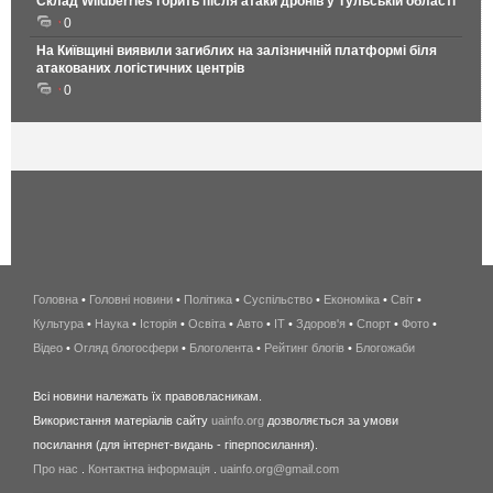
Склад Wildberries горить після атаки дронів у Тульській області
0
На Київщині виявили загиблих на залізничній платформі біля
атакованих логістичних центрів
0
Головна
•
Головні новини
•
Політика
•
Суспільство
•
Економіка
беспроводной
•
Світ
•
Культура
•
Наука
•
Історія
•
Освіта
•
Авто
•
IT
•
Здоров'я
интернет
•
Спорт
•
Фото
•
Відео
•
Огляд блогосфери
•
Блоголента
•
Рейтинг блогів
киев
•
Блогожаби
и
Всі новини належать їх правовласникам.
область
Використання матеріалів сайту
uainfo.org
дозволяється за умови
wimax
посилання (для інтернет-видань - гіперпосилання).
интернет
Про нас
.
Контактна інформація
.
uainfo.org@gmail.com
в