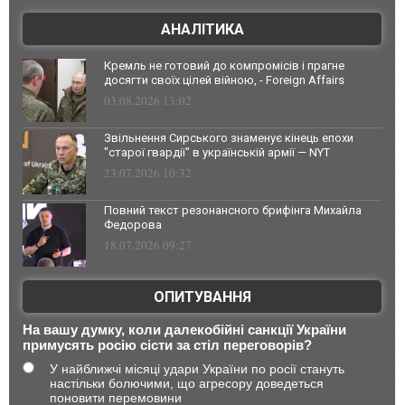
АНАЛІТИКА
Кремль не готовий до компромісів і прагне
досягти своїх цілей війною, - Foreign Affairs
03.08.2026 13:02
Звільнення Сирського знаменує кінець епохи
"старої гвардії" в українській армії — NYT
23.07.2026 10:32
Повний текст резонансного брифінга Михайла
Федорова
18.07.2026 09:27
ОПИТУВАННЯ
На вашу думку, коли далекобійні санкції України
примусять росію сісти за стіл переговорів?
У найближчі місяці удари України по росії стануть
настільки болючими, що агресору доведеться
поновити перемовини