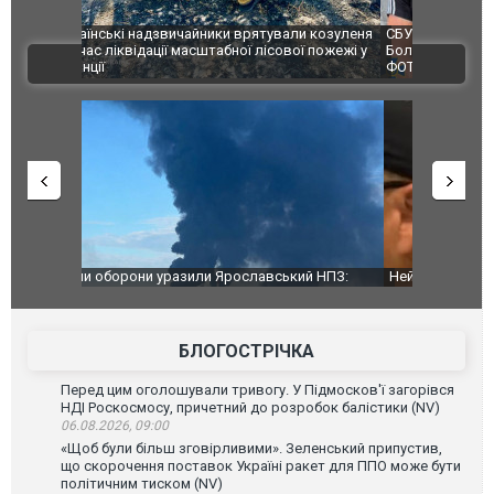
и козуленя
СБУ за сприяння Нацполіції та правоохоронців
Росіяни ат
ї пожежі у
Болгарії затримала міжнародного наркобарона.
одна людин
ВІДЕО
ФОТО
й НПЗ:
Неймар влаштував конфлікт після перемоги
Мудрик про
ймасштабнішу
"Сантоса". ВІДЕО
допінгової 
БЛОГОСТРІЧКА
Перед цим оголошували тривогу. У Підмосков'ї загорівся
НДІ Роскосмосу, причетний до розробок балістики (NV)
06.08.2026, 09:00
«Щоб були більш зговірливими». Зеленський припустив,
що скорочення поставок Україні ракет для ППО може бути
політичним тиском (NV)