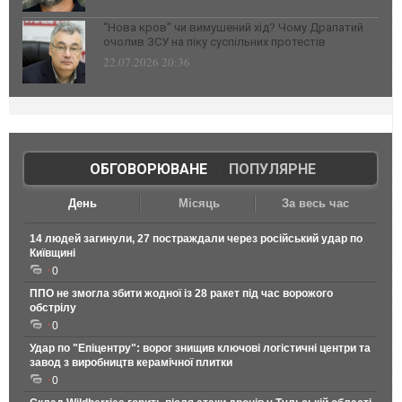
“Нова кров” чи вимушений хід? Чому Драпатий
очолив ЗСУ на піку суспільних протестів
22.07.2026 20:36
ОБГОВОРЮВАНЕ
|
ПОПУЛЯРНЕ
День
Місяць
За весь час
14 людей загинули, 27 постраждали через російський удар по
Київщині
0
ППО не змогла збити жодної із 28 ракет під час ворожого
обстрілу
0
Удар по "Епіцентру": ворог знищив ключові логістичні центри та
завод з виробництв керамічної плитки
0