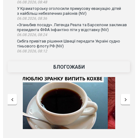
06.08.2026, 08:48
У Краматорську оголосили примусову евакуацію дітей
з найбільш небезпечних районів (NV)
06.08.2026, 08:36
«Зганьбив посаду». Легенда Реала та Барселони закликав
президента ФІФА Інфантіно піти у відставку (NV)
06.08.2026, 08:24
Сибіга привітав рішення Швеції передати Україні судно
тіньового флоту РФ (NV)
06.08.2026, 08:12
БЛОГОЖАБИ