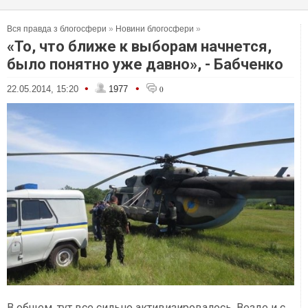
Вся правда з блогосфери
»
Новини блогосфери
»
«То, что ближе к выборам начнется,
было понятно уже давно», - Бабченко
•
•
22.05.2014, 15:20
1977
0
В общем, тут все сильно активизировалось. Везде и с