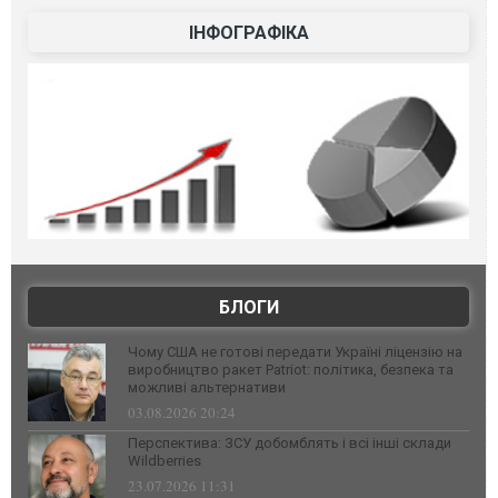
ІНФОГРАФІКА
БЛОГИ
Чому США не готові передати Україні ліцензію на
виробництво ракет Patriot: політика, безпека та
можливі альтернативи
03.08.2026 20:24
Перспектива: ЗСУ добомблять і всі інші склади
Wildberries
23.07.2026 11:31