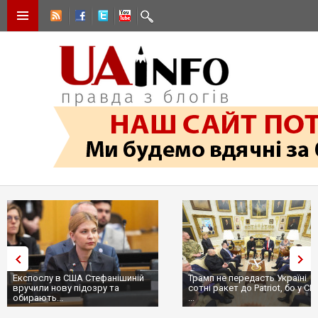
Експослу в США Стефанішиній
Трамп не передасть Україні
вручили нову підозру та
сотні ракет до Patriot, бо у С
обирають...
...