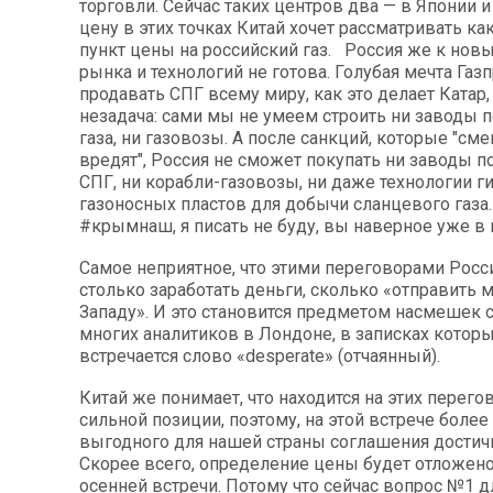
торговли. Сейчас таких центров два — в Японии 
цену в этих точках Китай хочет рассматривать ка
пункт цены на российский газ. Россия же к но
рынка и технологий не готова. Голубая мечта Газ
продавать СПГ всему миру, как это делает Катар,
незадача: сами мы не умеем строить ни заводы
газа, ни газовозы. А после санкций, которые "см
вредят", Россия не сможет покупать ни заводы п
СПГ, ни корабли-газовозы, ни даже технологии 
газоносных пластов для добычи сланцевого газа. 
#крымнаш, я писать не буду, вы наверное уже в
Самое неприятное, что этими переговорами Росси
столько заработать деньги, сколько «отправить
Западу». И это становится предметом насмешек 
многих аналитиков в Лондоне, в записках котор
встречается слово «desperate» (отчаянный).
Китай же понимает, что находится на этих перего
сильной позиции, поэтому, на этой встрече более
выгодного для нашей страны соглашения достичь
Скорее всего, определение цены будет отложен
осенней встречи. Потому что сейчас вопрос №1 д