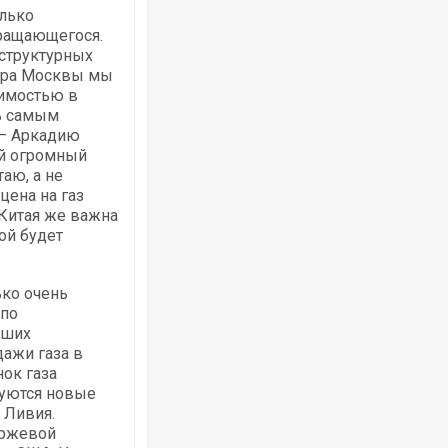
олько
кращающегося.
структурных
эра Москвы мы
оимостью в
ь самым
 — Аркадию
ой огромный
аю, а не
цена на газ
я Китая же важна
ой будет
ько очень
 по
аших
дажи газа в
нок газа
руются новые
, Ливия.
иржевой