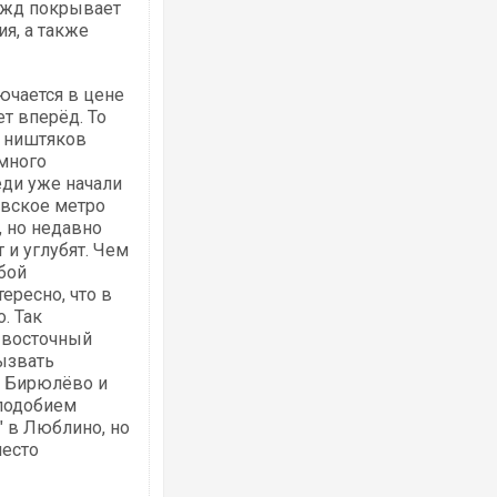
нужд покрывает
я, а также
ючается в цене
ет вперёд. То
у ништяков
емного
ди уже начали
овское метро
, но недавно
 и углубят. Чем
обой
ересно, что в
. Так
 восточный
ызвать
в Бирюлёво и
 подобием
" в Люблино, но
место