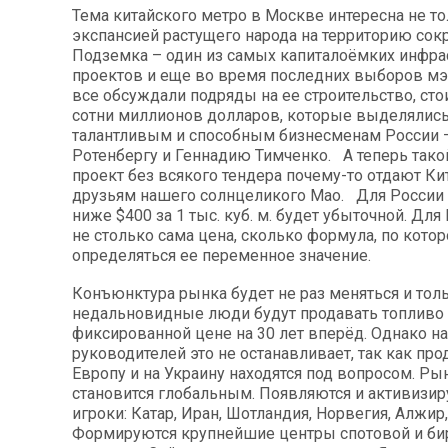
Тема китайского метро в Москве интересна не т
экспансией растущего народа на территорию со
Подземка – один из самых капиталоёмких инфра
проектов и еще во время последних выборов м
все обсуждали подряды на ее строительство, ст
сотни миллионов долларов, которые выделялис
талантливым и способным бизнесменам России
Ротенбергу и Геннадию Тимченко. А теперь так
проект без всякого тендера почему-то отдают Кит
друзьям нашего солнцеликого Мао. Для России 
ниже $400 за 1 тыс. куб. м. будет убыточной. Дл
не столько сама цена, сколько формула, по котор
определяться ее переменное значение.
Конъюнктура рынка будет не раз меняться и тол
недальновидные люди будут продавать топливо
фиксированной цене на 30 лет вперёд. Однако н
руководителей это не останавливает, так как про
Европу и на Украину находятся под вопросом. Ры
становится глобальным. Появляются и активизи
игроки: Катар, Иран, Шотландия, Норвегия, Алжир
Формируются крупнейшие центры спотовой и б