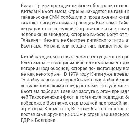
Визит Путина проходит на фоне обострения отн
Китаем и Вьетнамом. Страны находятся на грани 
тайваньские СМИ сообщили о продвижении китай
тяжёлого вооружения к границам Вьетнама. Тайв
ситуации тоже не чужой. Островитяне и вьетнамц
человека из анекдота, которые вместе бегут от ти
Тайваня — бежать не быстрее китайского тигра, а
Вьетнама. Но рано или поздно тигр придет и за н
Китай находится на пике своего могущества и пр
Вьетнамом — принципиально важный момент дл
истории Поднебесной, которая по-настоящему вста
не как некоторые. В 1979 году Китай уже воевал
Ту войну называли первой в истории войной ме
социалистическими государствами. Что удивител
Вьетнам победил. Главная заслуга в этом принад
чей Тихоокеанский флот, в том числе подлодки, 
побережье Вьетнама, став мощной преградой на
агрессора. Кроме того, Вьетнам был полностью 
поставками оружия из СССР и стран Варшавског
ГДР и Болгарии.