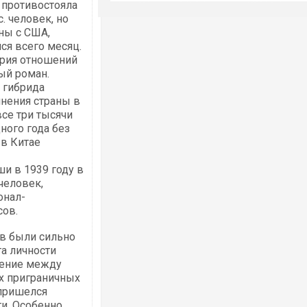
 противостояла
. человек, но
ны с США,
ся всего месяц.
ория отношений
ый роман.
о гибрида
нения страны в
се три тысячи
ного года без
 в Китае
и в 1939 году в
человек,
онал-
сов.
в были сильно
та личности
яжение между
х приграничных
 пришелся
и. Особенно