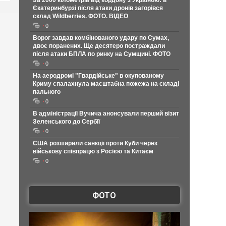
За 2000 кілометрів від кордону з Україною: в
Єкатеринбурзі після атаки дронів загорівся
склад Wildberries. ФОТО. ВІДЕО
0
Ворог завдав комбінованого удару по Сумах,
двоє поранених. Ще десятеро постраждали
після атаки БПЛА по ринку на Сумщині. ФОТО
0
На аеродромі "Гвардійське" в окупованому
Криму спалахнула масштабна пожежа на складі
пального
0
В адміністрації Вучича анонсували перший візит
Зеленського до Сербії
0
США розширили санкції проти Куби через
військову співпрацю з Росією та Китаєм
0
ФОТО