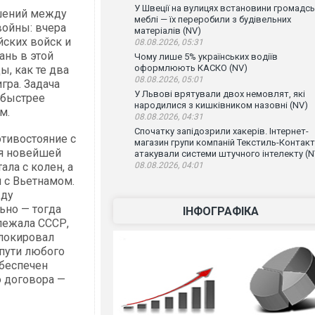
У Швеції на вулицях встановини громадсь
ошений между
меблі — їх переробили з будівельних
войны: вчера
матеріалів (NV)
ских войск и
08.08.2026, 05:31
ань в этой
Чому лише 5% українських водіїв
оформлюють КАСКО (NV)
ы, как те два
08.08.2026, 05:01
гра. Задача
У Львові врятували двох немовлят, які
 быстрее
народилися з кишківником назовні (NV)
им.
08.08.2026, 04:31
Спочатку запідозрили хакерів. Інтернет-
отивостояние с
магазин групи компаній Текстиль-Контакт
я новейшей
атакували системи штучного інтелекту (N
ла с колен, а
08.08.2026, 04:01
 с Вьетнамом.
жду
ьно — тогда
ІНФОГРАФІКА
лежала СССР,
блокировал
 пути любого
обеспечен
о договора —