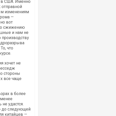
и в США. Именно
к отправной
вым изменениям
прома —
 но вот
 по сжижению
ешные и нам не
о производству
гидроразрыва
То, что
 курсе.
я хочет не
 месседж
со стороны
ых все чаще
ворах в более
 менее
 не удастся.
о до следующей
ля китайцев —