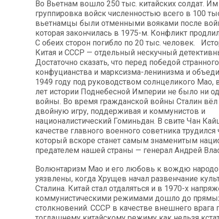
Во Вьетнам вошло 250 тыс. китайских солдат. Им
группировка войск численностью всего в 100 тыс
вьетнамцы были отменными вояками после вой
которая закончилась в 1975-м. Конфликт продлил
С обеих сторон погибло по 20 тыс. человек. Ист
Китая и СССР — отдельный нескучный детективн
Достаточно сказать, что перед победой странног
конфуцианства и марксизма-ленинизма и объеди
1949 году под руководством солнцеликого Мао, в
лет истории Поднебесной Империи не было ни од
войны. Во время гражданской войны Сталин вёл
двойную игру, поддерживая и коммунистов и
националистический Гоминьдан. В свите Чан Кайш
качестве главного военного советника трудился 
который вскоре станет самым знаменитым наци
предателем нашей страны — генерал Андрей Вла
Волюнтаризм Мао и его любовь к вождю народо
уязвлены, когда Хрущев начал развенчание куль
Сталина. Китай стал отдаляться и в 1970-х напр
коммунистическими режимами дошло до прямы
столкновений. СССР в качестве внешнего врага
тогдашнему китайскому режиму как нельзя кстат