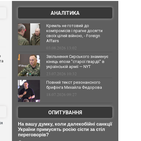
АНАЛІТИКА
Кремль не готовий до
компромісів і прагне досягти
своїх цілей війною, - Foreign
Affairs
03.08.2026 13:02
о
Звільнення Сирського знаменує
та
кінець епохи "старої гвардії" в
українській армії — NYT
23.07.2026 10:32
Повний текст резонансного
брифінга Михайла Федорова
18.07.2026 09:27
ОПИТУВАННЯ
ія
На вашу думку, коли далекобійні санкції
України примусять росію сісти за стіл
переговорів?