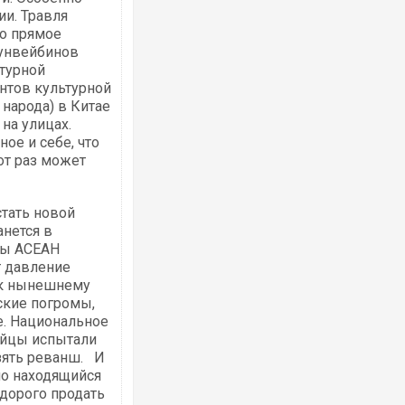
и. Травля
то прямое
хунвейбинов
турной
нтов культурной
народа) в Китае
Ворог завдав комбінованого удару по
 на улицах.
двоє поранених. Ще десятеро постра
ое и себе, что
після атаки БПЛА по ринку на Сумщині
от раз может
тать новой
нется в
ны АСЕАН
т давление
 к нынешнему
ские погромы,
е. Национальное
айцы испытали
взять реванш. И
Вже вивели на тести: Ferrari готує оно
позашляховика Purosangue. ВІДЕО
но находящийся
адорого продать