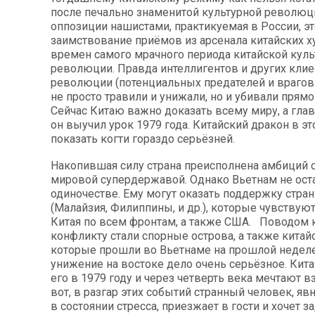
после печально знаменитой культурной революци
оппозиции нашистами, практикуемая в России, э
заимствование приёмов из арсенала китайских 
времен самого мрачного периода китайской куль
революции. Правда интеллигентов и других клие
революции (потенциальных предателей и врагов 
не просто травили и унижали, но и убивали прямо
Сейчас Китаю важно доказать всему миру, а главн
он выучил урок 1979 года. Китайский дракон в эт
показать когти гораздо серьёзней.
Накопившая силу страна преисполнена амбиций с
мировой супердержавой. Однако Вьетнам не оста
одиночестве. Ему могут оказать поддержку стра
(Малайзия, Филиппины, и др.), которые чувствую
Китая по всем фронтам, а также США. Поводом
конфликту стали спорные острова, а также китай
которые прошли во Вьетнаме на прошлой недел
унижение на востоке дело очень серьёзное. Кит
его в 1979 году и через четверть века мечтают 
вот, в разгар этих событий странный человек, яв
в состоянии стресса, приезжает в гости и хочет з