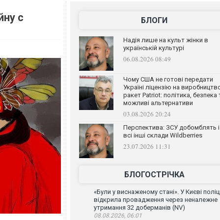
йну с
БЛОГИ
Надія лише на культ жінки в
українській культурі
06.08.2026 08:49
Чому США не готові передати
Україні ліцензію на виробництв
ракет Patriot: політика, безпека 
можливі альтернативи
03.08.2026 20:24
Перспектива: ЗСУ добомблять і
всі інші склади Wildberries
23.07.2026 11:31
БЛОГОСТРІЧКА
«Були у виснаженому стані». У Києві поліц
відкрила провадження через неналежне
утримання 32 доберманів (NV)
08.08.2026, 06:01