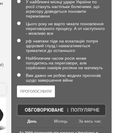
У найближчі місяці удари України по
кі
росії стануть настільки болючими, що
агресору доведеться поновити
перемовини
Цього року не варто чекати поновлення
переговорного процесу. А от наступного
- можливо все
рф навпаки піде на ескалацію попри
здоровий глузд і намагатиметься
триматися до останнього
Найближчим часом росія може
погодитись на переговори, але
V)
серйозних намірів росіяни не матимуть
Вже давно не роблю жодних прогнозів
щодо завершення війни
ОБГОВОРЮВАНЕ
|
ПОПУЛЯРНЕ
День
Місяць
За весь час