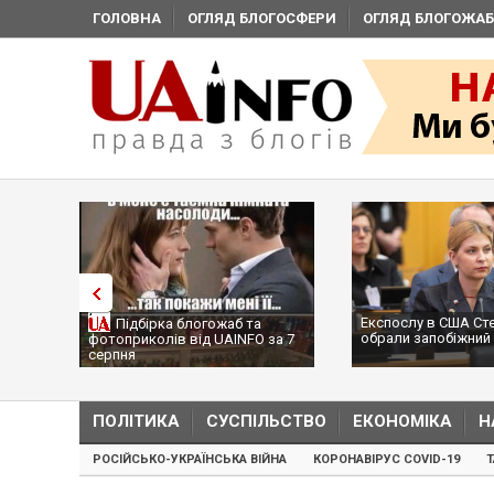
ГОЛОВНА
ОГЛЯД БЛОГОСФЕРИ
ОГЛЯД БЛОГОЖАБ
Експослу в США Ст
Підбірка блогожаб та
обрали запобіжний 
фотоприколів від UAINFO за 7
серпня
ПОЛІТИКА
СУСПІЛЬСТВО
ЕКОНОМІКА
Н
РОСІЙСЬКО-УКРАЇНСЬКА ВІЙНА
КОРОНАВІРУС COVID-19