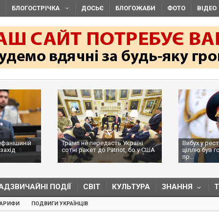
БЛОГОСТРІЧКА
ДОСЬЄ
БЛОГОЖАБИ
ФОТО
ВІДЕО
ефанішиній
Трамп не передасть Україні
Вибух у рес
захід
сотні ракет до Patriot, бо у США
ціллю був г
...
пр...
АДЗВИЧАЙНІ ПОДІЇ
СВІТ
КУЛЬТУРА
ЗНАННЯ
ТАРИФИ
ПОДВИГИ УКРАЇНЦІВ