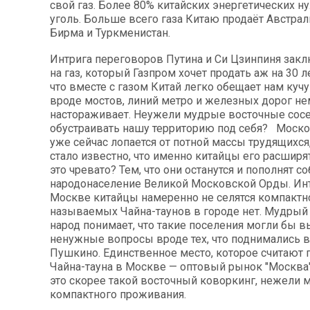
свой газ. Более 80% китайских энергетических 
уголь. Больше всего газа Китаю продаёт Австрали
Бирма и Туркменистан.
Интрига переговоров Путина и Си Цзинпиня закл
на газ, который Газпром хочет продать аж на 30 л
что вместе с газом Китай легко обещает нам куч
вроде мостов, линий метро и железных дорог н
настораживает. Неужели мудрые восточные сосе
обустраивать нашу территорию под себя? Моск
уже сейчас лопается от потной массы трудящихся
стало известно, что именно китайцы его расширят
это чревато? Тем, что они останутся и пополнят с
народонаселение Великой Московской Орды. Инт
Москве китайцы намеренно не селятся компактно
называемых Чайна-таунов в городе нет. Мудрый
народ понимает, что такие поселения могли бы в
ненужные вопросы вроде тех, что поднимались 
Пушкино. Единственное место, которое считают
Чайна-тауна в Москве — оптовый рынок "Москва
это скорее такой восточный коворкинг, нежели 
компактного проживания.