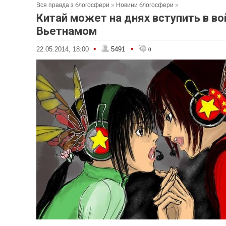
Вся правда з блогосфери
»
Новини блогосфери
»
Китай может на днях вступить в во
Вьетнамом
•
•
22.05.2014, 18:00
5491
0