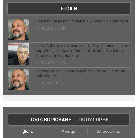
БЛОГИ
Надія лише на культ жінки в українській культурі
06.08.2026 08:49
Чому США не готові передати Україні ліцензію на
виробництво ракет Patriot: політика, безпека та
можливі альтернативи
03.08.2026 20:24
Перспектива: ЗСУ добомблять і всі інші склади
Wildberries
23.07.2026 11:31
ОБГОВОРЮВАНЕ
|
ПОПУЛЯРНЕ
День
Місяць
За весь час