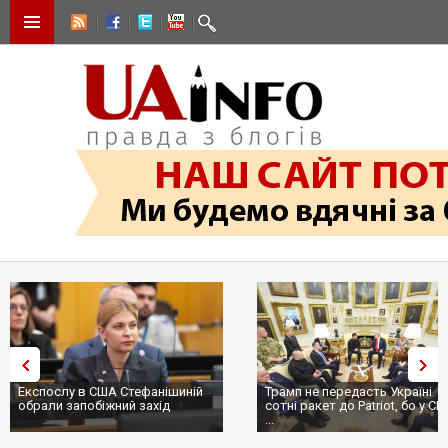
Експослу в США Стефанішиній
Трамп не передасть Україні
обрали запобіжний захід
сотні ракет до Patriot, бо у С
...