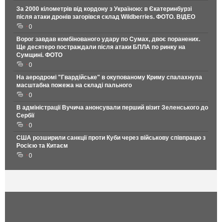
За 2000 кілометрів від кордону з Україною: в Єкатеринбурзі
після атаки дронів загорівся склад Wildberries. ФОТО. ВІДЕО
0
Ворог завдав комбінованого удару по Сумах, двоє поранених.
Ще десятеро постраждали після атаки БПЛА по ринку на
Сумщині. ФОТО
0
На аеродромі "Гвардійське" в окупованому Криму спалахнула
масштабна пожежа на складі пального
0
В адміністрації Вучича анонсували перший візит Зеленського до
Сербії
0
США розширили санкції проти Куби через військову співпрацю з
Росією та Китаєм
0