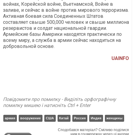
войнах, Корейской войне, Вьетнамской, Войне в
заливе, и сейчас в войне против мирового терроризма.
Активная боевая сила Соединенных Штатов
составляет свыше 500,000 человек и свыше миллиона
резервистов и солдат национальной гвардии.
Армейские базы Америки находятся практически по
всему миру, а служба в армии сейчас находиться на
добровольной основе.
UAINFO
Повідомити про помилку - Виділіть орфографічну
помилку мишею і натисніть Ctrl + Enter
армия
вооружение
США
Китай
Россия
Индия
женщины
Сподобався матеріал? Сміливо поділися
ним в соцмережах через ці кнопки