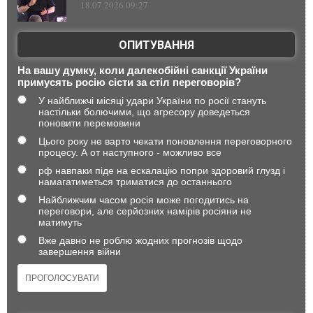
18.07.2026 09:27
ОПИТУВАННЯ
На вашу думку, коли далекобійні санкції України
примусять росію сісти за стіл переговорів?
У найближчі місяці удари України по росії стануть
настільки болючими, що агресору доведеться
поновити перемовини
Цього року не варто чекати поновлення переговорного
процесу. А от наступного - можливо все
рф навпаки піде на ескалацію попри здоровий глузд і
намагатиметься триматися до останнього
Найближчим часом росія може погодитись на
переговори, але серйозних намірів росіяни не
матимуть
Вже давно не роблю жодних прогнозів щодо
завершення війни