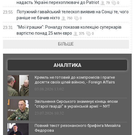
надасть Україні перехоплювачі до Patriot
79
0
Потужний гавайський телескоп виявив на Сонці те, чого
23:55
раніше не бачив ніхто
750
0
"Мої іграшки": Роналду показав колекцію суперкарів
23:31
вартістю понад 25 млн євро
375
0
БІЛЬШЕ
АНАЛІТИКА
Кремль не готовий до компромісів і прагне
досягти своїх цілей війною, - Foreign Affairs
03.08.2026 13:02
Звільнення Сирського знаменує кінець епохи
"старої гвардії" в українській армії — NYT
23.07.2026 10:32
Повний текст резонансного брифінга Михайла
Федорова