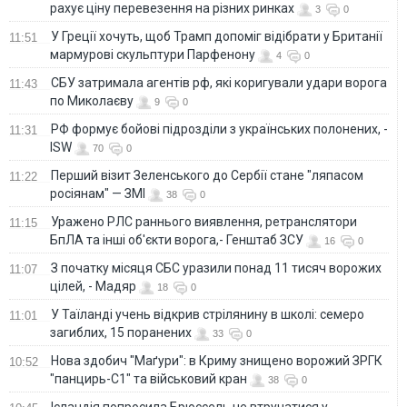
рахує ціну перевезення на різних ринках
3
0
У Греції хочуть, щоб Трамп допоміг відібрати у Британії
11:51
мармурові скульптури Парфенону
4
0
СБУ затримала агентів рф, які коригували удари ворога
11:43
по Миколаєву
9
0
РФ формує бойові підрозділи з українських полонених, -
11:31
ISW
70
0
Перший візит Зеленського до Сербії стане "ляпасом
11:22
росіянам" — ЗМІ
38
0
Уражено РЛС раннього виявлення, ретранслятори
11:15
БпЛА та інші об'єкти ворога,- Генштаб ЗСУ
16
0
З початку місяця СБС уразили понад 11 тисяч ворожих
11:07
цілей, - Мадяр
18
0
У Таїланді учень відкрив стрілянину в школі: семеро
11:01
загиблих, 15 поранених
33
0
Нова здобич "Маґури": в Криму знищено ворожий ЗРГК
10:52
"панцирь-С1" та військовий кран
38
0
Ісландія попросила Брюссель не втручатися у