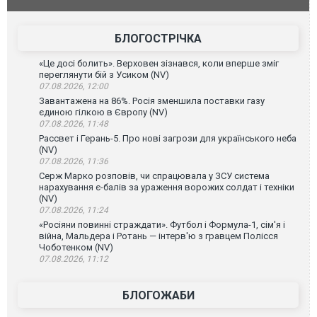
агорівся
блискавки під час матчу: ще 12 людей
підозру
постраждали. ВІДЕО
БЛОГОСТРІЧКА
«Це досі болить». Верховен зізнався, коли вперше зміг
переглянути бій з Усиком (NV)
07.08.2026, 12:00
Завантажена на 86%. Росія зменшила поставки газу
єдиною гілкою в Європу (NV)
07.08.2026, 11:48
Рассвет і Герань-5. Про нові загрози для українського неба
(NV)
07.08.2026, 11:36
Серж Марко розповів, чи спрацювала у ЗСУ система
нарахування є-балів за ураження ворожих солдат і техніки
(NV)
07.08.2026, 11:24
«Росіяни повинні страждати». Футбол і Формула-1, сім'я і
війна, Мальдера і Ротань — інтерв'ю з гравцем Полісся
Чоботенком (NV)
07.08.2026, 11:12
БЛОГОЖАБИ