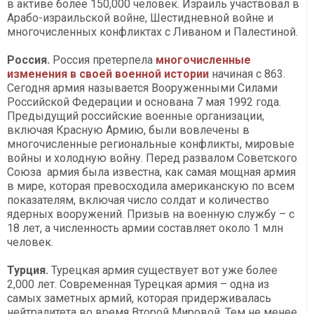
в активе более 150,000 человек. Израиль участвовал в
Арабо-израильской войне, Шестидневной войне и
многочисленных конфликтах с Ливаном и Палестиной.
Россия.
Россия претерпела
многочисленные
изменения в своей военной истории
начиная с 863.
Сегодня армия называется Вооруженными Силами
Российской Федерации и основана 7 мая 1992 года.
Предыдущий российские военные организации,
включая Красную Армию, были вовлечены в
многочисленные региональные конфликты, мировые
войны и холодную войну. Перед развалом Советского
Союза армия была известна, как самая мощная армия
в мире, которая превосходила американскую по всем
показателям, включая число солдат и количество
ядерных вооружений. Призыв на военную службу – с
18 лет, а численность армии составляет около 1 млн
человек.
Турция.
Турецкая армия существует вот уже более
2,000 лет. Современная Турецкая армия – одна из
самых заметных армий, которая придерживалась
нейтралитета во время Второй Мировой. Тем не менее