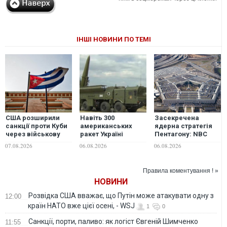
ІНШІ НОВИНИ ПО ТЕМІ
США розширили
Навіть 300
Засекречена
санкції проти Куби
американських
ядерна стратегія
через військову
ракет Україні
Пентагону: NBC
співпрацю з
вистачить лише на
дізналося
07.08.2026
06.08.2026
06.08.2026
Росією та Китаєм
2,5-3 місяці
можливий
активних
сценарій війни з
російських
Китаєм і Росією
Правила коментування ! »
обстрілів - експерт
НОВИНИ
Розвідка США вважає, що Путін може атакувати одну з
12:00
країн НАТО вже цієї осені, - WSJ
1
0
Санкції, порти, паливо: як логіст Євгеній Шимченко
11:55