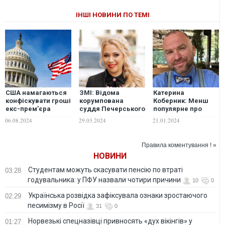
ІНШІ НОВИНИ ПО ТЕМІ
США намагаються
ЗМІ: Відома
Катерина
конфіскувати гроші
корумпована
Коберник: Менш
екс-премʼєра
суддя Печерського
популярне про
Лазаренка на
суду Ільєва Тетяна
історію з Мазепою,
06.08.2024
29.03.2024
21.01.2024
користь України
ухвалила рішення
або Корупція — це
на користь
гра для двох
колаборантів –
Правила коментування ! »
фірми біглого
НОВИНИ
олігарха Сергія
Курченка
Студентам можуть скасувати пенсію по втраті
03:28
годувальника: у ПФУ назвали чотири причини
10
0
Українська розвідка зафіксувала ознаки зростаючого
02:29
песимізму в Росії
31
0
Норвезькі спецназівці привносять «дух вікінгів» у
01:27