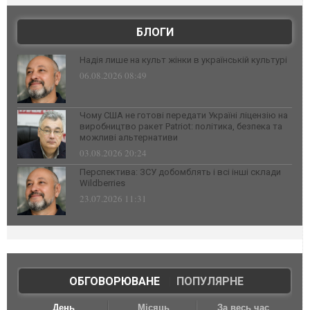
БЛОГИ
Надія лише на культ жінки в українській культурі
06.08.2026 08:49
Чому США не готові передати Україні ліцензію на
виробництво ракет Patriot: політика, безпека та
можливі альтернативи
03.08.2026 20:24
Перспектива: ЗСУ добомблять і всі інші склади
Wildberries
23.07.2026 11:31
ОБГОВОРЮВАНЕ
|
ПОПУЛЯРНЕ
День
Місяць
За весь час