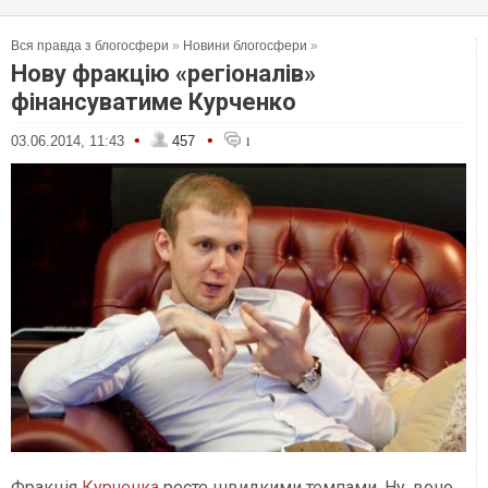
Вся правда з блогосфери
»
Новини блогосфери
»
Нову фракцію «регіоналів»
фінансуватиме Курченко
•
•
03.06.2014, 11:43
457
1
Фракція
Курченка
росте швидкими темпами. Ну, воно