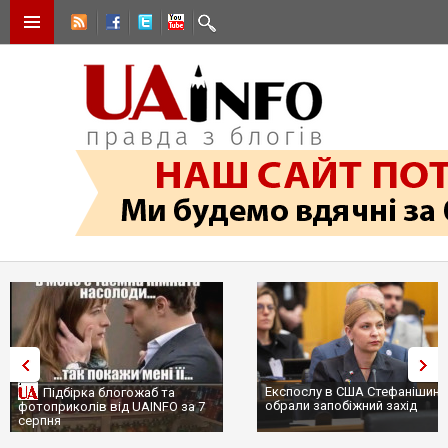
Експослу в США Стефанішині
Підбірка блогожаб та
обрали запобіжний захід
фотоприколів від UAINFO за 7
серпня