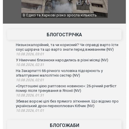
ькість
У парламенті Косово прем'єра закидали яйцями
Приїхав за
до українс
зіркового 
БЛОГОСТРІЧКА
Низькокалорійний, та чи корисний? Чи справді варто їсти
соус шрірача та що варто знати перед вживанням (NV)
10.08.2026, 03:01
У Німеччині близнюки народились в різні місяці (NV)
10.08.2026, 02:31
На Закарпатті 66-річного чоловіка підозрюють у
зґвалтуванні малолітніх сестер (NV)
10.08.2026, 02:01
«Спустошені цією раптовою новиною»: 26-річний регбіст
помер після тренування в Японії (NV)
10.08.2026, 01:31
Збиває ворожі цілі без прямого зіткнення. Що відомо про
український дрон-перехоплювач Кібчик (NV)
10.08.2026, 01:01
БЛОГОЖАБИ