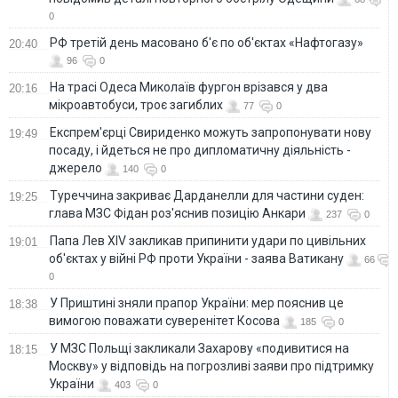
0
РФ третій день масовано б'є по об'єктах «Нафтогазу»
20:40
96
0
На трасі Одеса Миколаїв фургон врізався у два
20:16
мікроавтобуси, троє загиблих
77
0
Експрем'єрці Свириденко можуть запропонувати нову
19:49
посаду, і йдеться не про дипломатичну діяльність -
джерело
140
0
Туреччина закриває Дарданелли для частини суден:
19:25
глава МЗС Фідан роз'яснив позицію Анкари
237
0
Папа Лев XIV закликав припинити удари по цивільних
19:01
об'єктах у війні РФ проти України - заява Ватикану
66
0
У Приштині зняли прапор України: мер пояснив це
18:38
вимогою поважати суверенітет Косова
185
0
У МЗС Польщі закликали Захарову «подивитися на
18:15
Москву» у відповідь на погрозливі заяви про підтримку
України
403
0