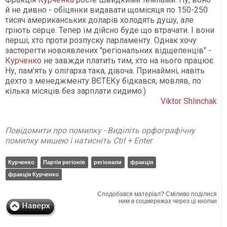
й не дивно - обіцянки видавати щомісяця по 150-250
тисяч американських доларів холодять душу, але
гріють серце. Тепер їм дійсно буде що втрачати. І вони
перші, хто проти розпуску парламенту. Однак хочу
застерегти новоявлених "регіональних відщепенців" -
Курченко
не завжди платить тим, хто на нього працює.
Ну, пам'ять у олігарха така, дівоча. Принаймні, навіть
дехто з менеджменту ВЄТЕКу бідкався, мовляв, по
кілька місяців без зарплати сидимо:)
Viktor Shlinchak
Повідомити про помилку - Виділіть орфографічну
помилку мишею і натисніть Ctrl + Enter
Курченко
Партія регіонів
регіонали
фракція
фракція Курченко
Сподобався матеріал? Сміливо поділися
ним в соцмережах через ці кнопки