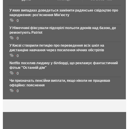
У яких випадках доведеться замінити радянське свідоцтво про
народження: роз'яснення Мін'юсту
0
У Німеччині фіксували підозрілі польоти дронів над базою, де
ремонтують Patriot
0
У Києві створили петицію про переведення всіх шкіл на
дистанціне навчання через посилення нічних обстрілів
0
Netflix поселив людину у білборді, що рекламує фантастичний
фільм "Останній дім"
0
Чи призначать пенсійни виплати, якщо ніколи не працював
офіційно: пояснення
0