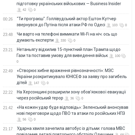
підготовку українських військових — Business Insider
42
0
"Ти програєш". Голлівудський актор Ештон Кутчер
00:26
звернувся до Путіна після атаки РФ по Одесі
103
0
Чи варто на телефонi вимикати Wi-Fi на ніч: ось що
23:48
думають експерти
330
0
Нетаньягу відхилив 15-пунктний план Трампа щодо
23:21
Гази та поставив умову для виведення військ
100
0
«Створює хибне враження рівнозначності»: МЗС
22:49
України розкритикувало ЮНІСЕФ за заяву про загибель
дітей
147
0
На Херсонщині розширили зону обов’язкової евакуації
22:22
через російський терор
36
0
«На кожен удар буде відповідь»: Зеленський анонсував
21:42
нові переговори щодо ПВО та атаки по російських НПЗ
56
0
Ударна хвиля зачепила автобус із дітьми: голова МВС
21:17
повідомив деталі повторного обстрілу Одещини
68