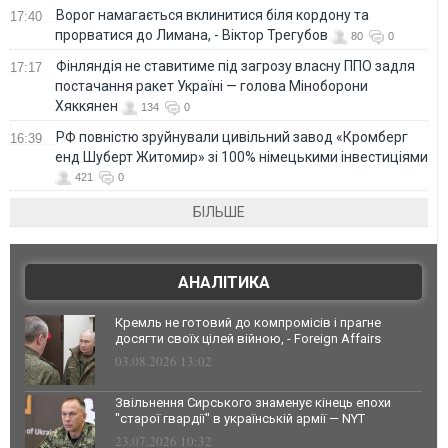
Ворог намагається вклинитися біля кордону та
17:40
прорватися до Лимана, - Віктор Трегубов
80
0
Фінляндія не ставитиме під загрозу власну ППО задля
17:17
постачання ракет Україні — голова Міноборони
Хяккянен
134
0
РФ повністю зруйнували цивільний завод «Кромберг
16:39
енд Шуберт Житомир» зі 100% німецькими інвестиціями
421
0
БІЛЬШЕ
АНАЛІТИКА
Кремль не готовий до компромісів і прагне
досягти своїх цілей війною, - Foreign Affairs
03.08.2026 13:02
Звільнення Сирського знаменує кінець епохи
"старої гвардії" в українській армії — NYT
23.07.2026 10:32