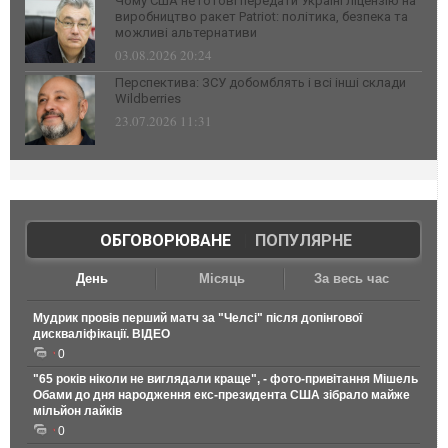
Чому США не готові передати Україні ліцензію на
виробництво ракет Patriot: політика, безпека та
можливі альтернативи
03.08.2026 20:24
Перспектива: ЗСУ добомблять і всі інші склади
Wildberries
23.07.2026 11:31
ОБГОВОРЮВАНЕ
|
ПОПУЛЯРНЕ
День
Місяць
За весь час
Мудрик провів перший матч за "Челсі" після допінгової
дискваліфікації. ВІДЕО
0
"65 років ніколи не виглядали краще", - фото-привітання Мішель
Обами до дня народження екс-президента США зібрало майже
мільйон лайків
0