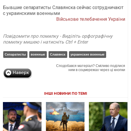
Бывшие сепаратисты Славянска сейчас сотрудничают
с украинскими военными
Військове телебачення України
Повідомити про помилку - Виділіть орфографічну
помилку мишею і натисніть Ctrl + Enter
Сепаратисты
военные
Славянск
украинские военные
Сподобався матеріал? Сміливо поділися
ним в соцмережах через ці кнопки
ІНШІ НОВИНИ ПО ТЕМІ