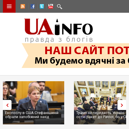
Експослу в США Стефанішиній
Трамп не передасть Україні
обрали запобіжний захід
сотні ракет до Patriot, бо у С
...