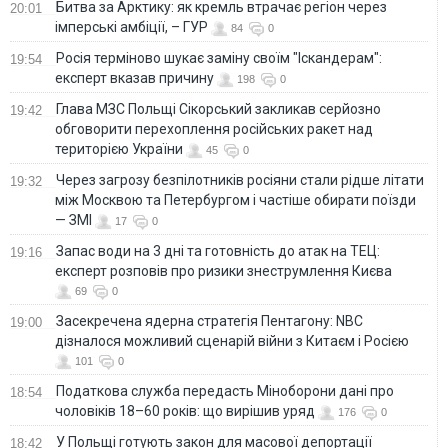
Битва за Арктику: як кремль втрачає регіон через
20:01
імперські амбіції, – ГУР
84
0
Росія терміново шукає заміну своїм "Іскандерам":
19:54
експерт вказав причину
198
0
Глава МЗС Польщі Сікорський закликав серйозно
19:42
обговорити перехоплення російських ракет над
територією України
45
0
Через загрозу безпілотників росіяни стали рідше літати
19:32
між Москвою та Петербургом і частіше обирати поїзди
— ЗМІ
17
0
Запас води на 3 дні та готовність до атак на ТЕЦ:
19:16
експерт розповів про ризики знеструмлення Києва
69
0
Засекречена ядерна стратегія Пентагону: NBC
19:00
дізналося можливий сценарій війни з Китаєм і Росією
101
0
Податкова служба передасть Міноборони дані про
18:54
чоловіків 18–60 років: що вирішив уряд
176
0
У Польщі готують закон для масової депортації
18:42