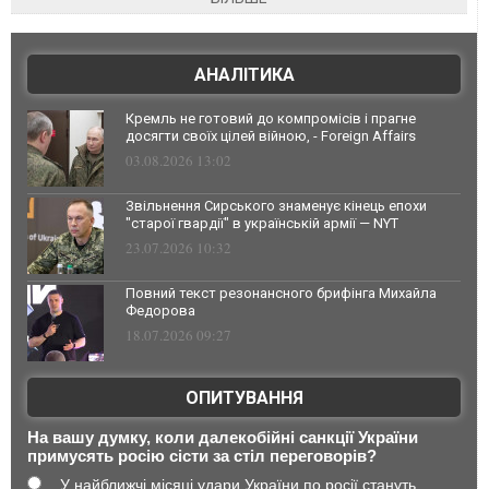
АНАЛІТИКА
Кремль не готовий до компромісів і прагне
досягти своїх цілей війною, - Foreign Affairs
03.08.2026 13:02
Звільнення Сирського знаменує кінець епохи
"старої гвардії" в українській армії — NYT
23.07.2026 10:32
Повний текст резонансного брифінга Михайла
Федорова
18.07.2026 09:27
ОПИТУВАННЯ
На вашу думку, коли далекобійні санкції України
примусять росію сісти за стіл переговорів?
У найближчі місяці удари України по росії стануть