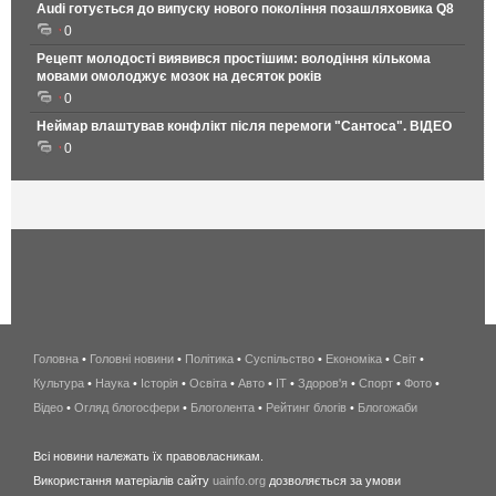
Audi готується до випуску нового покоління позашляховика Q8
0
Рецепт молодості виявився простішим: володіння кількома
мовами омолоджує мозок на десяток років
0
Неймар влаштував конфлікт після перемоги "Сантоса". ВІДЕО
0
Головна
•
Головні новини
•
Політика
•
Суспільство
•
Економіка
беспроводной
•
Світ
•
Культура
•
Наука
•
Історія
•
Освіта
•
Авто
•
IT
•
Здоров'я
интернет
•
Спорт
•
Фото
•
Відео
•
Огляд блогосфери
•
Блоголента
•
Рейтинг блогів
киев
•
Блогожаби
и
Всі новини належать їх правовласникам.
область
Використання матеріалів сайту
uainfo.org
дозволяється за умови
wimax