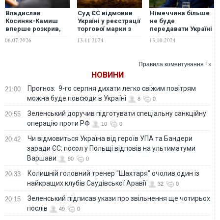
Владислав
Суд ЄС відмовив
Німеччина більше
Косиняк-Камиш
Україні у реєстрації
не буде
вперше розкрив,
торгової марки з
передавати Україні
скільки Польща
російським
важку техніку, -
06.07.2026
13.11.2024
13.10.2024
витратила на
військовим
BILD
військову
кораблем
допомогу Україні
Правила коментування ! »
НОВИНИ
Прогноз: 9-го серпня дихати легко свіжим повітрям
21:00
можна буде повсюди в Україні
8
0
Зеленський доручив підготувати спеціальну санкційну
20:55
операцію проти РФ
10
0
Чи відмовиться Україна від героїв УПА та Бандери
20:42
заради ЄС: посол у Польщі відповів на ультиматуми
Варшави
90
0
Колишній головний тренер "Шахтаря" очолив один із
20:33
найкращих клубів Саудівської Аравії
32
0
Зеленський підписав укази про звільнення ще чотирьох
20:15
послів
49
0