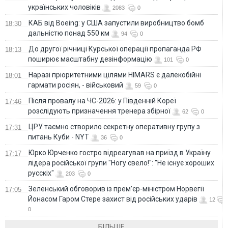
українських чоловіків
2083
0
КАБ від Boeing: у США запустили виробництво бомб
18:30
дальністю понад 550 км
94
0
До другої річниці Курської операції пропаганда РФ
18:13
поширює масштабну дезінформацію
101
0
Наразі пріоритетними цілями HIMARS є далекобійні
18:01
гармати росіян, - військовий
59
0
Після провалу на ЧС-2026: у Південній Кореї
17:46
розслідують призначення тренера збірної
62
0
ЦРУ таємно створило секретну оперативну групу з
17:31
питань Куби - NYT
36
0
Юрко Юрченко гостро відреагував на приїзд в Україну
17:17
лідера російської групи "Ногу свело!": "Не існує хороших
русскіх"
203
0
Зеленський обговорив із прем’єр-міністром Норвегії
17:05
Йонасом Гаром Стере захист від російських ударів
12
0
БІЛЬШЕ