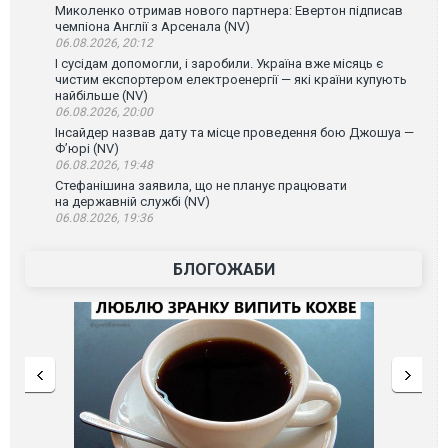
Миколенко отримав нового партнера: Евертон підписав
чемпіона Англії з Арсенала (NV)
06.08.2026, 20:12
І сусідам допомогли, і заробили. Україна вже місяць є
чистим експортером електроенергії — які країни купують
найбільше (NV)
06.08.2026, 20:00
Інсайдер назвав дату та місце проведення бою Джошуа —
Ф’юрі (NV)
06.08.2026, 19:48
Стефанішина заявила, що не планує працювати
на державній службі (NV)
06.08.2026, 19:36
БЛОГОЖАБИ