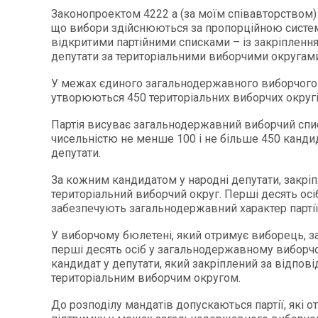
Законопроектом 4222 a (за моїм співавторством)
що вибори здійснюються за пропорційною систе
відкритими партійними списками – із закріпленн
депутати за територіальними виборчими округами
У межах єдиного загальнодержавного виборчого
утворюються 450 територіальних виборчих округі
Партія висуває загальнодержавний виборчий спис
чисельністю не менше 100 і не більше 450 кандид
депутати.
За кожним кандидатом у народні депутати, закрі
територіальний виборчий округ. Перші десять осі
забезпечують загальнодержавний характер партії
У виборчому бюлетені, який отримує виборець, 
перші десять осіб у загальнодержавному виборчо
кандидат у депутати, який закріплений за відпов
територіальним виборчим округом.
До розподілу мандатів допускаються партії, які 