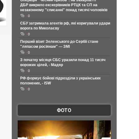
Операція "Чесний призов": на Закарпатті
ДБР викрило екскерівників РТЦК та СП на
незаконному "списанні" понад тисячі чоловіків
0
СБУ затримала агентів рф, які коригували удари
ворога по Миколаєву
0
Перший візит Зеленського до Сербії стане
"ляпасом росіянам" — ЗМІ
0
З початку місяця СБС уразили понад 11 тисяч
ворожих цілей, - Мадяр
0
РФ формує бойові підрозділи з українських
полонених, - ISW
0
ФОТО