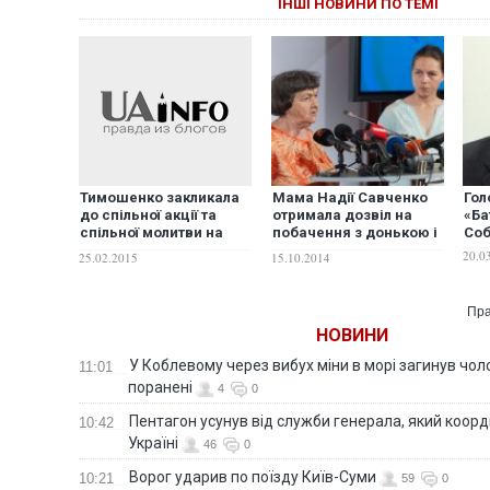
ІНШІ НОВИНИ ПО ТЕМІ
Мама Надії Савченко
Гол
Тимошенко закликала
отримала дозвіл на
«Ба
до спільної акції та
побачення з донькою і
Со
спільної молитви на
вже зараз у неї
підтримку Савченко.
20.0
15.10.2014
25.02.2015
ВІДЕО
Пра
НОВИНИ
У Коблевому через вибух міни в морі загинув чоло
11:01
поранені
4
0
Пентагон усунув від служби генерала, який коор
10:42
Україні
46
0
Ворог ударив по поїзду Київ-Суми
10:21
59
0