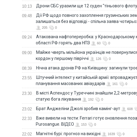
Дрони СБС уразили ще 12 суден "тіньового флот
10:13
Дії РФ щодо повного захоплення грузинських зе
09:48
залишаться без відповіді - спільна заява чотирьо
205
0
Атакована нафтопереробка: у Краснодарському к
09:24
області РФ горять два НПЗ
60
0
Майже чверть мільйона українців не повернулися 
09:00
кордон у першому півріччі
126
0
Нічна атака дронів РФ на Київщину: загинули троє
08:39
Штучний інтелект у китайській армії: впроваджує
23:55
планування масованих авіаударів
161
0
В місті Аспендос у Туреччині знайшли 2,2-метро
23:30
статую бога лікування
192
0
Брат Анджеліни Джолі зробив камінг-аут
23:02
608
Вже вивели на тести: Ferrari готує оновлення по
22:33
Purosangue. ВІДЕО
153
0
Магнітні бурі: прогноз на вихідні
22:02
1639
0