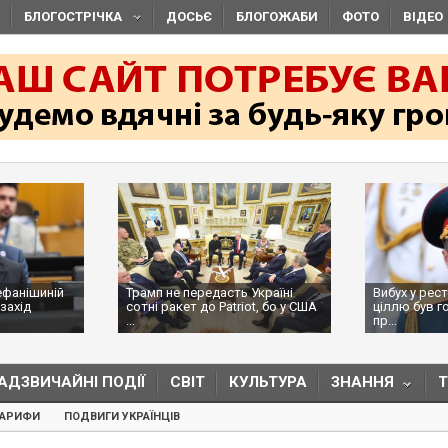
БЛОГОСТРІЧКА
ДОСЬЄ
БЛОГОЖАБИ
ФОТО
ВІДЕО
ефанішиній
Трамп не передасть Україні
Вибух у рес
захід
сотні ракет до Patriot, бо у США
ціллю був г
...
пр...
АДЗВИЧАЙНІ ПОДІЇ
СВІТ
КУЛЬТУРА
ЗНАННЯ
ТАРИФИ
ПОДВИГИ УКРАЇНЦІВ