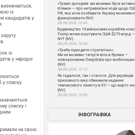
«Трамп зрозумів: ми можемо бути активо
 визначається,
Клімкін — про нетривіальні ходи щодо СШ
мою із
РФ, яка хоче позбавити Україну можливос
ям кандидатів у
функціонувати (NV)
08.08.2026, 10:45
.
Будівництво 15 військових кораблів клас
Trump може коштувати США $275 млрд —
 округу
NYT (NV)
в.
08.08.2026, 10:30
«Треба підходити стратегічно».
ок із
Ми не можемо тягнути всіх в бусики —
атів у народні
співзасновник DeepState про мобілізацію
(NV)
08.08.2026, 10:15
Як гадалося, так і сталося. Для українців
плюється
призовного віку обмежили надання
б у списку
тимчасового захисту в ЄС — що варто зн
.
(NV)
08.08.2026, 10:00
зазначаються
му списку і
ідним
ІНФОГРАФІКА
отримали на свою