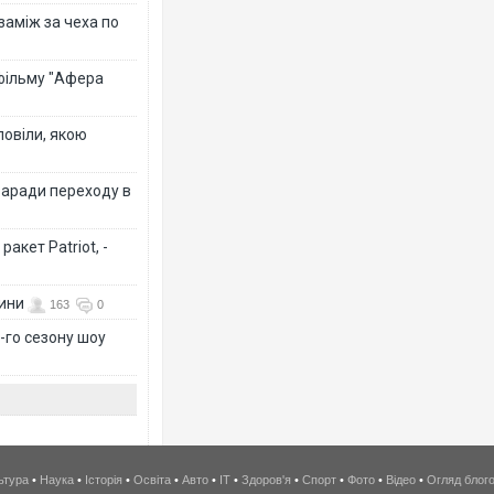
 заміж за чеха по
 фільму "Афера
повіли, якою
заради переходу в
акет Patriot, -
вини
163
0
-го сезону шоу
ьтура
•
Наука
•
Історія
•
Освіта
•
Авто
•
IT
•
Здоров'я
•
Спорт
•
Фото
•
Відео
•
Огляд блог