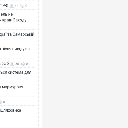
у" РФ
44
0
мель не
х країн Заходу
раї та Самарській
після виїзду за
 осіб
86
0
ться система для
ву мармурову
0
зашляховика