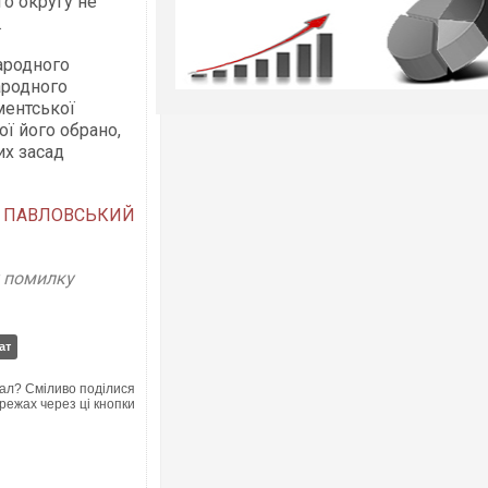
о округу не
.
ародного
ародного
ментської
ої його обрано,
их засад
й ПАВЛОВСЬКИЙ
у помилку
ат
ал? Сміливо поділися
режах через ці кнопки