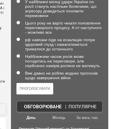
У найближчі місяці удари України по
м».
росії стануть настільки болючими, що
А і
агресору доведеться поновити
ті
перемовини
Цього року не варто чекати поновлення
переговорного процесу. А от наступного
у
- можливо все
рф навпаки піде на ескалацію попри
здоровий глузд і намагатиметься
триматися до останнього
Найближчим часом росія може
погодитись на переговори, але
серйозних намірів росіяни не матимуть
Вже давно не роблю жодних прогнозів
щодо завершення війни
ати
ОБГОВОРЮВАНЕ
|
ПОПУЛЯРНЕ
День
Місяць
За весь час