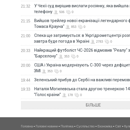
У Чехії суд вирішив вислати росіянку, яка вийшла
21:32
телефону
506
0
Вийшов трейлер нової екранізації легендарного
21:15
Томаса Крауна"
853
0
Спека ще затримується: в Укргідрометцентрі роз
21:00
завтра буде погода в Україні
2783
0
Найкращий футболіст ЧС-2026 відмовив "Реалу" 
20:33
"Барселону"
353
0
США і Україна модернізують С-300 через дефіцит р
20:00
ЗМІ
353
0
Зеленський прибув до Сербії на важливі перемо
19:44
Наталія Могилевська стала другою тренеркою 14
19:33
"Голос країни"
178
0
БІЛЬШЕ
Головна
•
Головні новини
•
Політика
•
Суспільство
•
Економіка
•
Світ
•
Кул