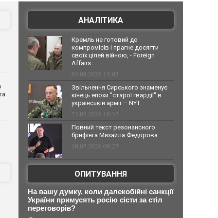
АНАЛІТИКА
Кремль не готовий до
компромісів і прагне досягти
своїх цілей війною, - Foreign
Affairs
03.08.2026 13:02
о
Звільнення Сирського знаменує
та
кінець епохи "старої гвардії" в
українській армії — NYT
23.07.2026 10:32
Повний текст резонансного
брифінга Михайла Федорова
18.07.2026 09:27
ОПИТУВАННЯ
На вашу думку, коли далекобійні санкції
України примусять росію сісти за стіл
переговорів?