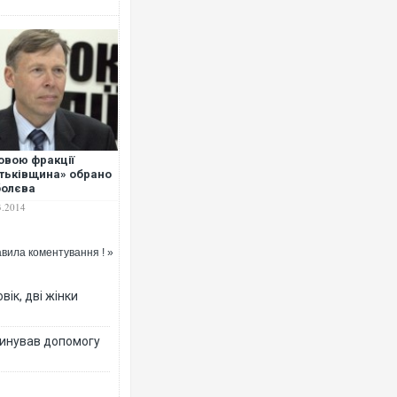
Ворог завдав комбінованого 
двоє поранених. Ще десятер
після атаки БПЛА по ринку н
овою фракції
тьківщина» обрано
болєва
3.2014
вила коментування ! »
вік, дві жінки
Вже вивели на тести: Ferrari
позашляховика Purosangue. 
динував допомогу