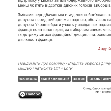
підтримку у межах загальнодержавного виборчог
менш як п’ять відсотків дійсних голосів виборців
Змінами передбачається введення зобов’язань н
депутата перед виборцями і партією, обов’язок н
депутата України брати участь у засіданнях парла
фракції політичної партії, за виборчим списком як
та дотримуватися фракційної дисципліни, основн
діяльності фракції.
Андрі
Повідомити про помилку - Виділіть орфографічн
мишею і натисніть Ctrl + Enter
батьківщина
андрій павловський
фракція
народний депут
Сподобався матері
ним в соцме