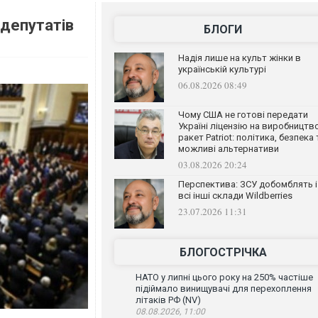
 депутатів
БЛОГИ
Надія лише на культ жінки в
українській культурі
06.08.2026 08:49
Чому США не готові передати
Україні ліцензію на виробництв
ракет Patriot: політика, безпека 
можливі альтернативи
03.08.2026 20:24
Перспектива: ЗСУ добомблять і
всі інші склади Wildberries
23.07.2026 11:31
БЛОГОСТРІЧКА
НАТО у липні цього року на 250% частіше
підіймало винищувачі для перехоплення
літаків РФ (NV)
08.08.2026, 11:00