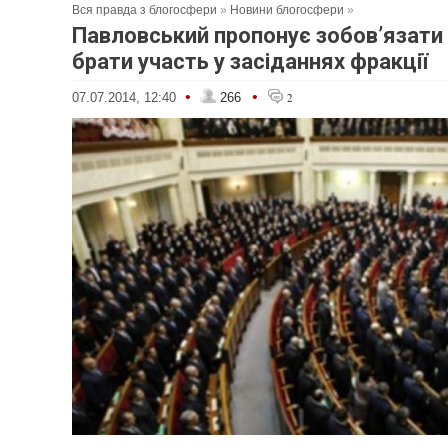
Вся правда з блогосфери
»
Новини блогосфери
»
Павловський пропонує зобов’язати
брати участь у засіданнях фракції
•
•
07.07.2014, 12:40
266
2