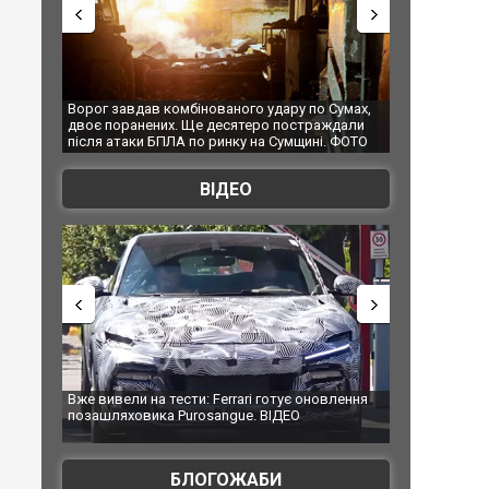
удару по Сумах,
За 2000 кілометрів від кордону з Україною: в
"Мої
о постраждали
Єкатеринбурзі після атаки дронів загорівся
супе
а Сумщині. ФОТО
склад Wildberries. ФОТО. ВІДЕО
ВІДЕО
 готує оновлення
Вийшов трейлер нової екранізації легендарного
Зеле
ВІДЕО
фільму "Афера Томаса Крауна"
пер
БЛОГОЖАБИ