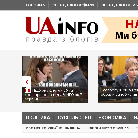
ГОЛОВНА
ОГЛЯД БЛОГОСФЕРИ
ОГЛЯД БЛОГОЖАБ
Експослу в США Ст
Підбірка блогожаб та
обрали запобіжний 
фотоприколів від UAINFO за 7
серпня
ПОЛІТИКА
СУСПІЛЬСТВО
ЕКОНОМІКА
Н
РОСІЙСЬКО-УКРАЇНСЬКА ВІЙНА
КОРОНАВІРУС COVID-19