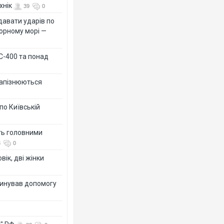
хнік
39
0
давати ударів по
Чорному морі —
 С-400 та понад
 запізнюються
по Київській
ть головними
3
0
вік, дві жінки
динував допомогу