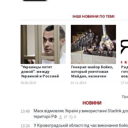
ІНШІ НОВИНИ ПО ТЕМІ
"Украинцы летят
Генерал-майор Бойко,
Рад
домой": между
который уничтожал
гот
Украиной и Россией
Майдан, назначен
коа
начался обмен
начальником
при
30.08.2019
01.11.2015
27.1
пленными – СМИ
управления СБУ в
дея
Черкасской области
Пра
НОВИНИ
Маск відмовляє Україні у використанні Starlink дл
13:48
території РФ
17
0
У Кіровоградській області під час виконання бой
13:24