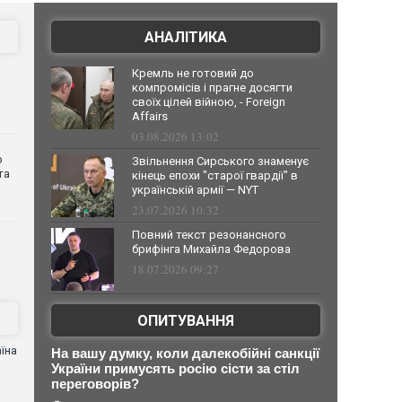
АНАЛІТИКА
Кремль не готовий до
компромісів і прагне досягти
своїх цілей війною, - Foreign
Affairs
03.08.2026 13:02
о
Звільнення Сирського знаменує
та
кінець епохи "старої гвардії" в
українській армії — NYT
23.07.2026 10:32
Повний текст резонансного
брифінга Михайла Федорова
18.07.2026 09:27
ОПИТУВАННЯ
їна
На вашу думку, коли далекобійні санкції
України примусять росію сісти за стіл
переговорів?