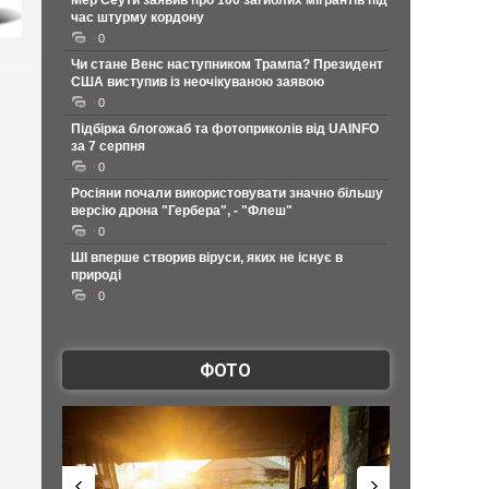
Мер Сеути заявив про 100 загиблих мігрантів під
час штурму кордону
0
Чи стане Венс наступником Трампа? Президент
США виступив із неочікуваною заявою
0
Підбірка блогожаб та фотоприколів від UAINFO
за 7 серпня
0
Росіяни почали використовувати значно більшу
версію дрона "Гербера", - "Флеш"
0
ШІ вперше створив віруси, яких не існує в
природі
0
ФОТО