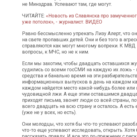
не Минздрав. Успевают там, где могут.
ЧИТАЙТЕ:
«Новость из Славянска про замученног
уже потолок», - журналист. ВИДЕО
Равно бессмысленно упрекать Лизу Алерт, что о
на свете пропавших детей. Они и без того в агре
справляются как могут многому вопреки. К МВД
вопросы, к МЧС, но не к ним.
Если мы захотим, чтобы двадцать оставшихся ж
судились со всеми госСМИ на каждую их ложь - 
средства и банально время на эти разбирательст
информационных выпусков в день на каждом ка
каждом найдется место какой-нибудь более или
чудовищной лжи. А еще этим оставшимся двадц
приходят письма, звонят люди со всей страны, по
всего двадцать на всю страну и осталось. А есть 
(уже не у всех, но есть).
Они молодцы, что хотя бы что-то успевают разобл
что-то еще успевают исследовать, открыть. Хотя 
рассказать правду. И все это по-прежнему с рис