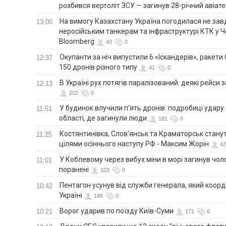
розбився вертоліт ЗСУ — загинув 28-річний авіате
На вимогу Казахстану Україна погодилася не зав
13:00
неросійським танкерам та інфраструктурі КТК у 
Bloomberg
40
0
Окупанти за ніч випустили 6 «Іскандерів», ракети
12:37
150 дронів різного типу
41
0
В Україні рух потягів паралізований: деякі рейси
12:13
202
0
У будинок влучили п'ять дронів: подробиці удару 
11:51
області, де загинули люди
181
0
Костянтинівка, Слов'янськ та Краматорськ стану
11:25
цілями осіннього наступу РФ - Максим Жорін
6
У Коблевому через вибух міни в морі загинув чоло
11:01
поранені
103
0
Пентагон усунув від служби генерала, який коор
10:42
Україні
188
0
Ворог ударив по поїзду Київ-Суми
10:21
171
0