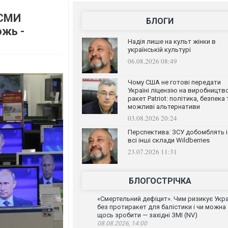
 СМИ
БЛОГИ
ожь -
Надія лише на культ жінки в
українській культурі
06.08.2026 08:49
Чому США не готові передати
Україні ліцензію на виробництв
ракет Patriot: політика, безпека 
можливі альтернативи
03.08.2026 20:24
Перспектива: ЗСУ добомблять і
всі інші склади Wildberries
23.07.2026 11:31
БЛОГОСТРІЧКА
«Смертельний дефіцит». Чим ризикує Укра
без протиракет для балістики і чи можна
щось зробити — західні ЗМІ (NV)
08.08.2026, 14:00