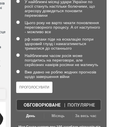
У найближчі місяці удари України по
вів
росії стануть настільки болючими, що
ні
агресору доведеться поновити
перемовини
Цього року не варто чекати поновлення
переговорного процесу. А от наступного
- можливо все
сце
рф навпаки піде на ескалацію попри
здоровий глузд і намагатиметься
а
триматися до останнього
Найближчим часом росія може
погодитись на переговори, але
серйозних намірів росіяни не матимуть
у
Вже давно не роблю жодних прогнозів
щодо завершення війни
ОБГОВОРЮВАНЕ
|
ПОПУЛЯРНЕ
День
Місяць
За весь час