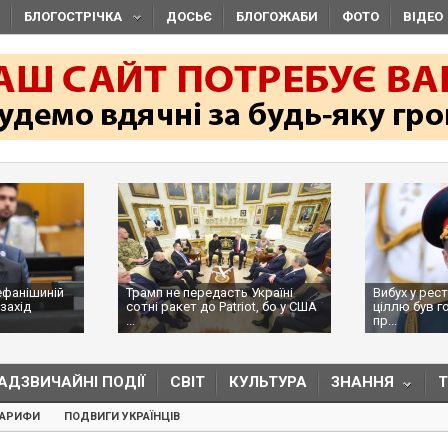
БЛОГОСТРІЧКА
ДОСЬЄ
БЛОГОЖАБИ
ФОТО
ВІДЕО
ефанішиній
Трамп не передасть Україні
Вибух у рес
захід
сотні ракет до Patriot, бо у США
ціллю був г
...
пр...
АДЗВИЧАЙНІ ПОДІЇ
СВІТ
КУЛЬТУРА
ЗНАННЯ
ТАРИФИ
ПОДВИГИ УКРАЇНЦІВ