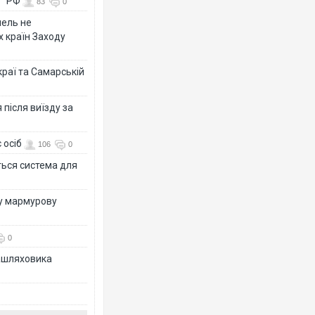
у" РФ
83
0
мель не
х країн Заходу
раї та Самарській
після виїзду за
 осіб
106
0
ться система для
ву мармурову
0
зашляховика