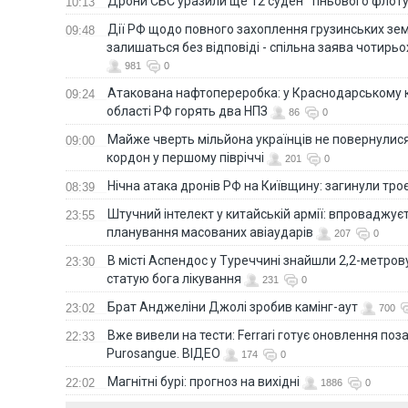
Дрони СБС уразили ще 12 суден "тіньового флот
10:13
Дії РФ щодо повного захоплення грузинських зе
09:48
залишаться без відповіді - спільна заява чотирьо
981
0
Атакована нафтопереробка: у Краснодарському к
09:24
області РФ горять два НПЗ
86
0
Майже чверть мільйона українців не повернулися 
09:00
кордон у першому півріччі
201
0
Нічна атака дронів РФ на Київщину: загинули троє
08:39
Штучний інтелект у китайській армії: впроваджує
23:55
планування масованих авіаударів
207
0
В місті Аспендос у Туреччині знайшли 2,2-метро
23:30
статую бога лікування
231
0
Брат Анджеліни Джолі зробив камінг-аут
23:02
700
Вже вивели на тести: Ferrari готує оновлення по
22:33
Purosangue. ВІДЕО
174
0
Магнітні бурі: прогноз на вихідні
22:02
1886
0