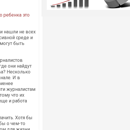
о ребенка это
ни нашли не всех
ссивной среде и
 могут быть
урналистов
где они найдут
ва? Несколько
нале. И в
 менее
ати журналистам
тому что их
еще и работа
ачить. Хотя бы
бы о чем-то
ком для жизни,