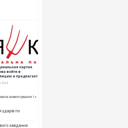
икальная партия
ова войти в
лицию и предлагает
оритеты ее
0.2014
тельности
вила коментування ! »
я ударів по
ового завдання