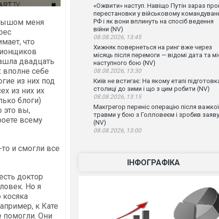
«Ожвити» наступ. Навіщо Путін зараз про
перестановки у військовому командуван
алышом меня
РФ і як вони вплинуть на спосіб ведення
війни (NV)
рес
08.08.2026, 13:45
мает, что
Хижняк повернеться на ринг вже через
ционщиков
місяць після перемоги — відомі дата та мі
ашла двадцать
наступного бою (NV)
х вполне себе
08.08.2026, 13:30
гие из них под
Київ не встигає: На якому етапі підготовк
столиці до зими і що з цим робити (NV)
ех из них их
08.08.2026, 13:15
ько блоги)
Макгрегор переніс операцію після важкої
 это вы,
травми у бою з Голловеєм і зробив заяв
роете всему
(NV)
08.08.2026, 13:00
-то и смогли все
ІНФОГРАФІКА
есть доктор
ловек. Но я
 косяка
апример, к Кате
е помогли. Они