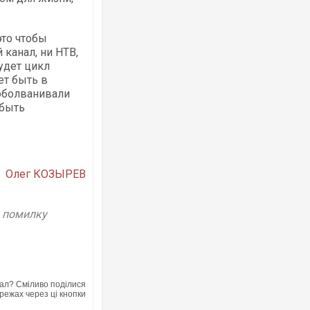
 это чтобы
 канал, ни НТВ,
Ворог завдав комбінованого удару по
удет цикл
двоє поранених. Ще десятеро постра
ет быть в
після атаки БПЛА по ринку на Сумщині
 оболванивали
 быть
Олег КОЗЫРЕВ
у помилку
Вже вивели на тести: Ferrari готує он
позашляховика Purosangue. ВІДЕО
ал? Сміливо поділися
режах через ці кнопки