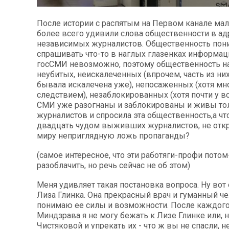
После истории с распятым на Первом канале м
более всего удивили слова общественности в ад
независимых журналистов. Общественность пони
спрашивать что-то в наглых глазенках информа
госСМИ невозможно, поэтому общественность н
неубитых, неискалеченных (впрочем, часть из ни
бывала искалечена уже), непосаженных (хотя мно
следствием), незаблокированных (хотя почти у вс
СМИ уже разогнаны и заблокированы и живы тол
журналистов и спросила эта общественность,а что
двадцать чудом выживших журналистов, не отк
миру неприглядную ложь пропаганды?
(самое интересное, что эти работяги-профи потом
разоблачить, но речь сейчас не об этом)
Меня удивляет такая постановка вопроса. Ну вот 
Лиза Глинка. Она прекрасный врач и гуманный че
понимаю ее силы и возможности. После каждого
Миндзрава я не могу бежать к Лизе Глинке или, н
Чистяковой и упрекать их - что ж вы не спасли, н