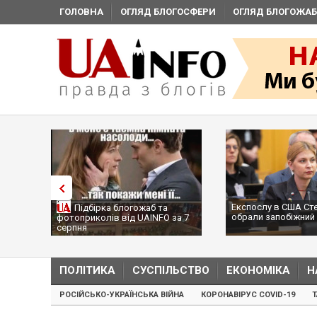
ГОЛОВНА
ОГЛЯД БЛОГОСФЕРИ
ОГЛЯД БЛОГОЖАБ
Експослу в США Ст
Підбірка блогожаб та
обрали запобіжний 
фотоприколів від UAINFO за 7
серпня
ПОЛІТИКА
СУСПІЛЬСТВО
ЕКОНОМІКА
Н
РОСІЙСЬКО-УКРАЇНСЬКА ВІЙНА
КОРОНАВІРУС COVID-19