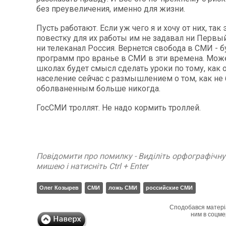
без преувеличения, именно для жизни.
Пусть работают. Если уж чего я и хочу от них, так
повестку для их работы им не задавал ни Первый
ни телеканал Россия. Вернется свобода в СМИ - б
программ про вранье в СМИ в эти времена. Мож
школах будет смысл сделать уроки по тому, как
население сейчас с размышлением о том, как не
оболваненным больше никогда.
ГосСМИ троллят. Не надо кормить троллей.
Повідомити про помилку - Виділіть орфографічн
мишею і натисніть Ctrl + Enter
Олег Козырев
СМИ
ложь СМИ
российские СМИ
Сподобався матері
ним в соцме