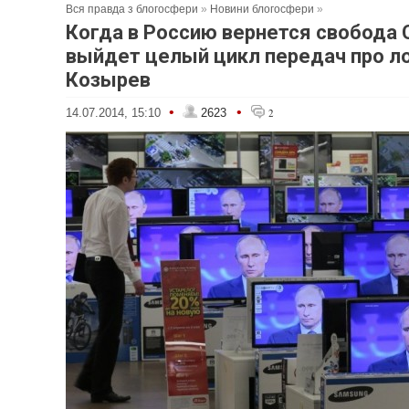
Вся правда з блогосфери
»
Новини блогосфери
»
Когда в Россию вернется свобода
выйдет целый цикл передач про л
Козырев
•
•
14.07.2014, 15:10
2623
2