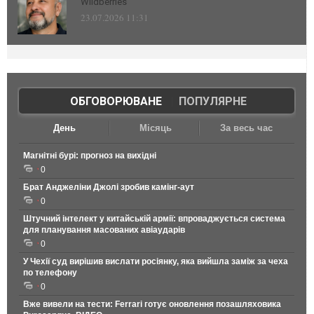
Wildberries
23.07.2026 11:31
ОБГОВОРЮВАНЕ
|
ПОПУЛЯРНЕ
День
Місяць
За весь час
Магнітні бурі: прогноз на вихідні
0
Брат Анджеліни Джолі зробив камінг-аут
0
Штучний інтелект у китайській армії: впроваджується система
для планування масованих авіаударів
0
У Чехії суд вирішив вислати росіянку, яка вийшла заміж за чеха
по телефону
0
Вже вивели на тести: Ferrari готує оновлення позашляховика