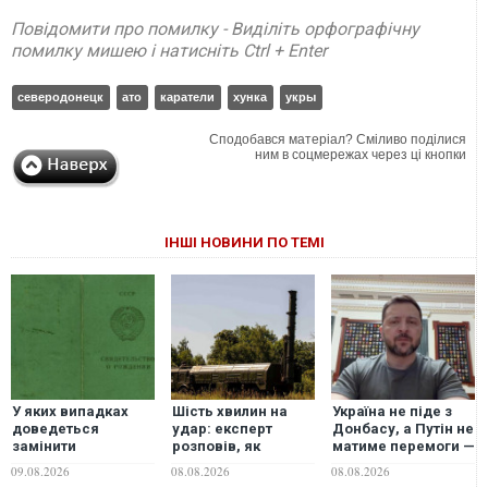
Повідомити про помилку - Виділіть орфографічну
помилку мишею і натисніть Ctrl + Enter
северодонецк
ато
каратели
хунка
укры
Сподобався матеріал? Сміливо поділися
ним в соцмережах через ці кнопки
ІНШІ НОВИНИ ПО ТЕМІ
У яких випадках
Шість хвилин на
Україна не піде з
доведеться
удар: експерт
Донбасу, а Путін не
замінити
розповів, як
матиме перемоги —
радянське
Україна може
Зеленський про
09.08.2026
08.08.2026
08.08.2026
свідоцтво про
знищувати пускові
ситуацію на фронті