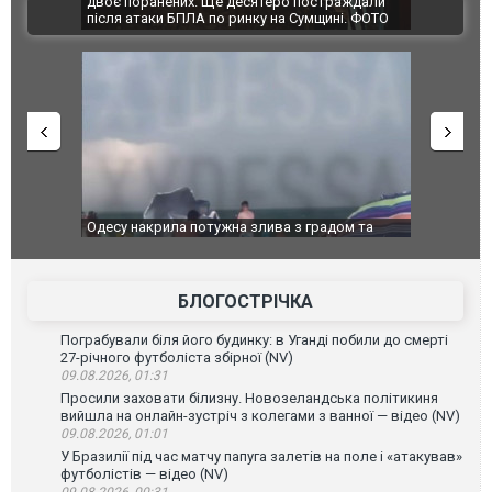
страждали
Єкатеринбурзі після атаки дронів загорівся
суперкарі
ВІДЕО
щині. ФОТО
склад Wildberries. ФОТО. ВІДЕО
радом та
Вже вивели на тести: Ferrari готує оновлення
Вийшов т
позашляховика Purosangue. ВІДЕО
фільму "
БЛОГОСТРІЧКА
Пограбували біля його будинку: в Уганді побили до смерті
27-річного футболіста збірної (NV)
09.08.2026, 01:31
Просили заховати білизну. Новозеландська політикиня
вийшла на онлайн-зустріч з колегами з ванної — відео (NV)
09.08.2026, 01:01
У Бразилії під час матчу папуга залетів на поле і «атакував»
футболістів — відео (NV)
09.08.2026, 00:31