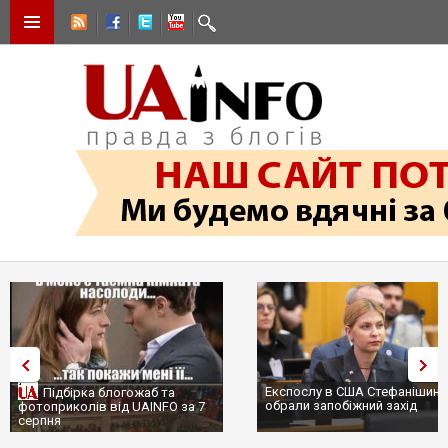
Експослу в США Стефанішині
Підбірка блогожаб та
обрали запобіжний захід
фотоприколів від UAINFO за 7
серпня