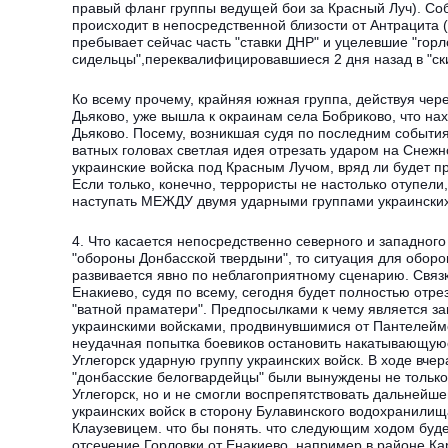
правый фланг группы ведущей бои за Красный Луч). Соб
происходит в непосредственной близости от Антрацита (
пребывает сейчас часть "ставки ДНР" и уцелевшие "горл
сидельцы",переквалифицировавшиеся 2 дня назад в "ск
Ко всему прочему, крайняя южная группа, действуя чер
Дьяково, уже вышла к окраинам села Бобриково, что на
Дьяково. Посему, возникшая судя по последним событи
ватных головах светлая идея отрезать ударом на Снежн
украинские войска под Красным Лучом, вряд ли будет пр
Если только, конечно, террористы не настолько отупели
наступать МЕЖДУ двумя ударными группами украинских
4. Что касается непосредственно северного и западного
"обороны Донбасской твердыни", то ситуация для обор
развивается явно по неблагоприятному сценарию. Связк
Енакиево, судя по всему, сегодня будет полностью отре
"ватной праматери". Предпосылками к чему является за
украинскими войсками, продвинувшимися от Пантелейм
неудачная попытка боевиков остановить накатывающуюс
Углегорск ударную группу украинских войск. В ходе вче
"донбасские белогвардейцы" были вынуждены не только
Углегорск, но и не смогли воспрепятствовать дальней
украинских войск в сторону Булавинского водохранилищ
Клаузевицем. что бы понять. что следующим ходом буд
отсечение Горловки от Енакиево, например в районе Ка