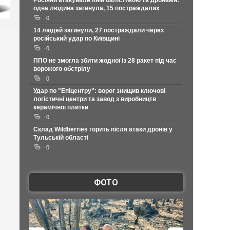
Росіяни атакували Київ балістикою та дронами:
одна людина загинула, 15 постраждалих
0
14 людей загинули, 27 постраждали через
російський удар по Київщині
0
ППО не змогла збити жодної із 28 ракет під час
ворожого обстрілу
0
Удар по "Епіцентру": ворог знищив ключові
логістичні центри та завод з виробництв
керамічної плитки
0
Склад Wildberries горить після атаки дронів у
Тульській області
0
ФОТО