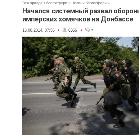
Вся правда з блогосфери
»
Новини блогосфери
»
Начался системный развал оборон
имперских хомячков на Донбассе
•
•
13.08.2014, 07:56
6366
7