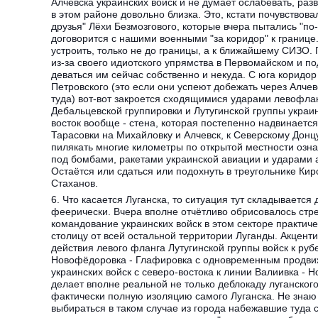
Алчевска украинских войск и не думает ослабевать, раз
в этом районе довольно близка. Это, кстати почувствова
друзья" Лёхи Безмозгового, которые вчера пытались "по
договорится с нашими военными "за коридор" к границе
устроить, только не до границы, а к ближайшему СИЗО.
из-за своего идиотского упрямства в Первомайском и п
деваться им сейчас собственно и некуда. С юга коридор
Петровского (это если они успеют добежать через Алчев
туда) вот-вот закроется сходящимися ударами левофла
Дебальцевской группировки и Лутугинской группы украин
восток вообще - стена, которая постепенно надвинается
Тарасовки на Михайловку и Алчевск, к Северскому Донцу
пилякать многие километры по открытой местности озна
под бомбами, ракетами украинской авиации и ударами 
Остаётся или сдаться или подохнуть в треугольнике Кир
Стаханов.
6. Что касается Луганска, то ситуация тут складывается
феерически. Вчера вполне отчётливо обрисовалось ст
командование украинских войск в этом секторе практиче
столицу от всей остальной территории Луганды. Акцент
действия левого фланга Лутугинской группы войск к руб
Новофёдоровка - Глафировка с одновременным продв
украинских войск с северо-востока к линии Валиивка - 
делает вполне реальной не только деблокаду луганского
фактически полную изоляцию самого Луганска. Не знаю 
выбираться в таком случае из города набежавшие туда 