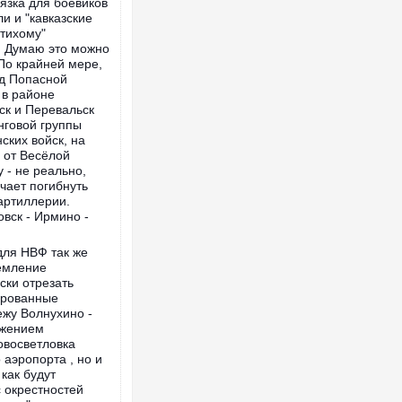
вязка для боевиков
ли и "кавказские
-тихому"
. Думаю это можно
 По крайней мере,
од Попасной
 в районе
ск и Перевальск
нговой группы
ских войск, на
 от Весёлой
 - не реально,
чает погибнуть
артиллерии.
овск - Ирмино -
 для НВФ так же
ремление
ски отрезать
ированные
ежу Волнухино -
ижением
Новосветловка
 аэропорта , но и
как будут
с окрестностей