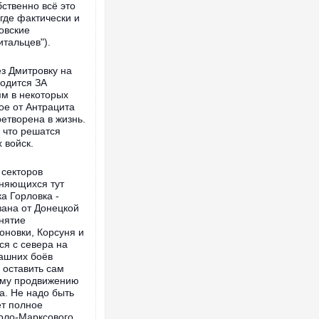
ственно всё это
где фактически и
овские
итальцев").
ез Дмитровку на
Українські надзвичайники врятували 
під час ліквідації масштабної лісової 
ходится ЗА
Франції
ям в некоторых
ое от Антрацита
етворена в жизнь.
, что решатся
 войск.
 секторов
оняющихся тут
а Горловка -
зана от Донецкой
нятие
оновки, Корсуня и
я с севера на
рашних боёв
Неймар влаштував конфлікт після пе
 оставить сам
"Сантоса". ВІДЕО
шему продвижению
а. Не надо быть
ет полное
рло-Марксового,