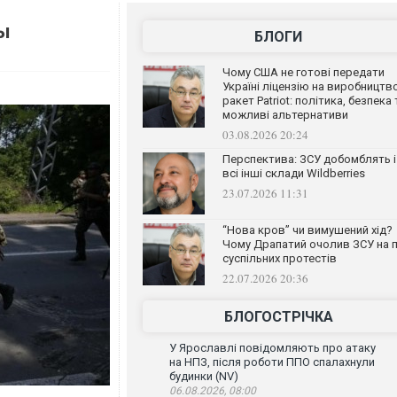
ы
БЛОГИ
Чому США не готові передати
Україні ліцензію на виробництв
ракет Patriot: політика, безпека 
можливі альтернативи
03.08.2026 20:24
Перспектива: ЗСУ добомблять і
всі інші склади Wildberries
23.07.2026 11:31
“Нова кров” чи вимушений хід?
Чому Драпатий очолив ЗСУ на п
суспільних протестів
22.07.2026 20:36
БЛОГОСТРІЧКА
У Ярославлі повідомляють про атаку
на НПЗ, після роботи ППО спалахнули
будинки (NV)
06.08.2026, 08:00