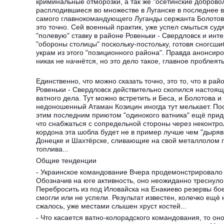
криминальные отморозки, а так же "осетинские доброво
расплодившиеся во множестве в Луганске в последнее вр
самого главнокомандующего Луганды сержанта Болотова
это точно. Сей военный практик, уже успел смыться суд
"полевую" ставку в районе Ровеньки - Свердловск и инт
"обороны столицы" поскольку-постольку, готовя сногсш
украм из этого "позиционного района". Правда анонсиро
никак не начнётся, но это дело такое, главное проблеять.
Единственно, что можно сказать точно, это то, что в рай
Ровеньки - Свердловск действительно скопился настоя
ватного дела. Тут можно встретить и Беса, и Болотова и
недоношенный Атаман Козицин иногда тут мелькает. Пос
этим последним приютом "одинокого ватника" ещё прид
что снабжаться с сопредельной стороны через неконтр
кордона эта шобла будет не в пример лучше чем "дыряв
Донецке и Шахтёрске, сливающие на свой металлолом 
топлива...
Общие тенденции
- Украинское командование Вчера продемонстрировало 
Обозначив на юге активность, оно неожиданно треснуло
Перебросить из под Иловайска на Енакиево резервы бо
смогли или не успели. Результат известен, колечко ещё 
сжалось, уже местами слышен хруст костей...
- Что касается ватно-колорадского командования, то он