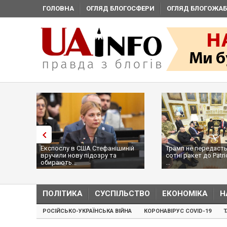
ГОЛОВНА
ОГЛЯД БЛОГОСФЕРИ
ОГЛЯД БЛОГОЖАБ
Експослу в США Стефанішиній
Трамп не передасть
вручили нову підозру та
сотні ракет до Patri
обирають...
...
ПОЛІТИКА
СУСПІЛЬСТВО
ЕКОНОМІКА
Н
РОСІЙСЬКО-УКРАЇНСЬКА ВІЙНА
КОРОНАВІРУС COVID-19