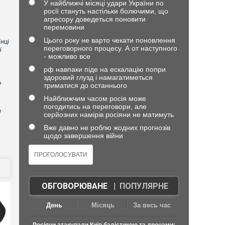
У найближчі місяці удари України по
росії стануть настільки болючими, що
агресору доведеться поновити
перемовини
Цього року не варто чекати поновлення
нці
переговорного процесу. А от наступного
ї
- можливо все
рф навпаки піде на ескалацію попри
здоровий глузд і намагатиметься
?
триматися до останнього
Найближчим часом росія може
погодитись на переговори, але
е
серйозних намірів росіяни не матимуть
Вже давно не роблю жодних прогнозів
щодо завершення війни
ОБГОВОРЮВАНЕ
|
ПОПУЛЯРНЕ
День
Місяць
За весь час