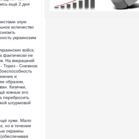
лись ещё 2 дня
ористами злую
льное количество
снизить
жность украинским
краинских войск,
а фактически не
ов. На вчерашний
 - Торез - Снежное
 боеспособность
лнение и
ким образом,
ан. Кизячки,
щё южные его
а перебросить
ской штурмовой
 ещё хуже. Мало
к, но в течении
ные окраины
 (обеспечивая