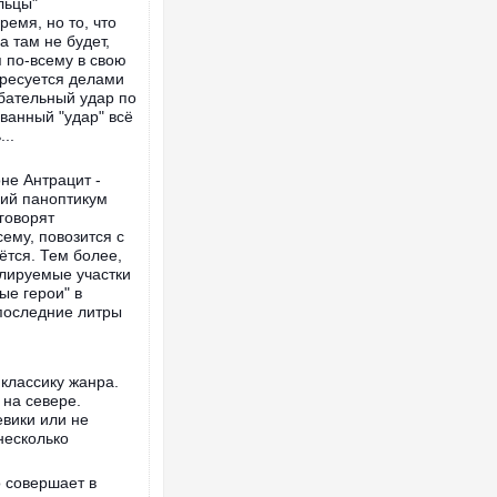
льцы"
емя, но то, что
 там не будет,
я по-всему в свою
ересуется делами
ибательный удар по
ванный "удар" всё
..
оне Антрацит -
щий паноптикум
 говорят
ему, повозится с
ётся. Тем более,
олируемые участки
ые герои" в
последние литры
классику жанра.
 на севере.
евики или не
несколько
о совершает в