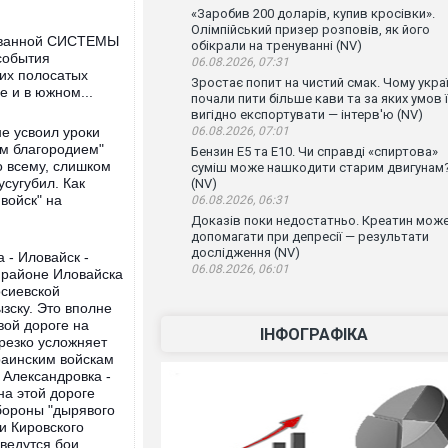
«Заробив 200 доларів, купив кросівки».
Олімпійський призер розповів, як його
зованной СИСТЕМЫ
обікрали на тренуванні (NV)
события
06.08.2026, 07:31
тих полосатых
Зростає попит на чистий смак. Чому украї
е и в южном...
почали пити більше кави та за яких умов ї
вигідно експортувати — інтерв'ю (NV)
06.08.2026, 07:01
е усвоил уроки
м благородием"
Бензин Е5 та Е10. Чи справді «спиртова»
о всему, слишком
суміш може нашкодити старим двигунам
сугубил. Как
(NV)
войск" на
06.08.2026, 06:31
Доказів поки недостатньо. Креатин мож
допомагати при депресії — результати
дослідження (NV)
 - Иловайск -
06.08.2026, 06:01
 районе Иловайска
осиевской
ызску. Это вполне
вой дороге на
ІНФОГРАФІКА
 резко усложняет
раинским войскам
 Александровка -
на этой дороге
бороны "дырявого
 и Кировского
ведутся бои