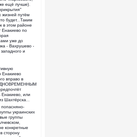
же ещё лучше).
прикрытия"
х жизней путём
то будет...Таким
к в этом районе
т Енакиево по
орая
ами уже до
ка - Вахрушево -
 западного и
тивную
о Енакиево
го вправо в
с ОДНОВРЕМЕННЫМ
предпочтёт
 Енакиево, или
з Шахтёрска...
а попасняно-
руппы украинских
овые группы
Алчевском,
не конкретные
 в сторону