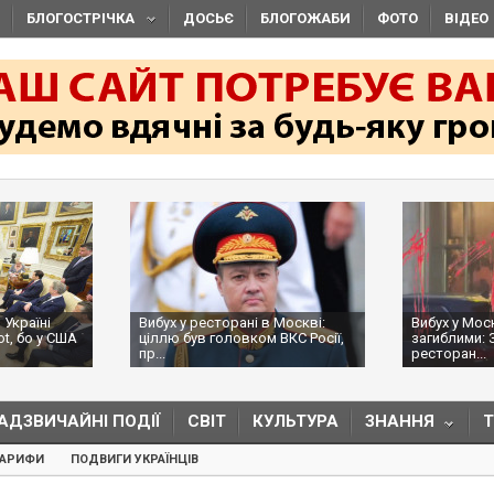
БЛОГОСТРІЧКА
ДОСЬЄ
БЛОГОЖАБИ
ФОТО
ВІДЕО
 Україні
Вибух у ресторані в Москві:
Вибух у Мос
ot, бо у США
ціллю був головком ВКС Росії,
загиблими: 
пр...
ресторан...
АДЗВИЧАЙНІ ПОДІЇ
СВІТ
КУЛЬТУРА
ЗНАННЯ
ТАРИФИ
ПОДВИГИ УКРАЇНЦІВ