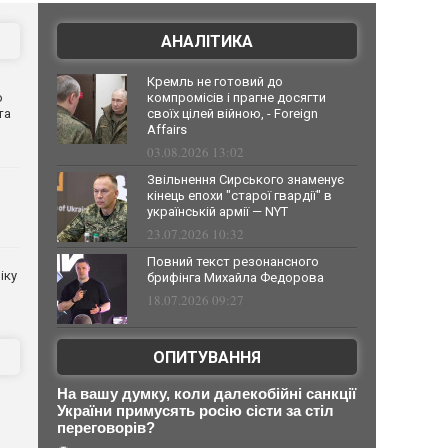
АНАЛІТИКА
Кремль не готовий до
о
компромісів і прагне досягти
та
своїх цілей війною, - Foreign
Affairs
03.08.2026 13:02
Звільнення Сирського знаменує
кінець епохи "старої гвардії" в
українській армії — NYT
23.07.2026 10:32
Повний текст резонансного
іку
брифінга Михайла Федорова
18.07.2026 09:27
ОПИТУВАННЯ
На вашу думку, коли далекобійні санкції
України примусять росію сісти за стіл
переговорів?