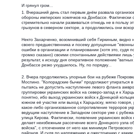
И грянул гром...
1. Вчерашний день стал первым днём развала органи
обороны имперских хомячков на Донбассе. Фактически 
стремительно начали развиваться отнюдь не в пользу э
грызунов в северном секторе, а продолжились они вскор
Некто Захарченко, возомнивший себя Гиркиным, видно н
своего предшественника и посему допущенные "евонны
ошибки в организации и планировании (хотя это, судя п
громко сказано) своими спонтанными действиями лишь у
результат, к исходу дня оперативное положение "ватных 
Донбассе резко ухудшилось. Ну, по порядку...
2. Вчера продолжились упорные бои на рубеже Покровка
Моспино. "Колорадские бычки" продолжают упираться в
пытаясь не допустить наступление левого фланга амвр
группировки украинских войск на северо-запад и к Харц
понятно, ибо выход украинских войск к Донецкой кольце
южном её участке или выход к Харцызску, мягко говоря,
какое-либо организованное сопротивление терроров ук
ведущим наступление в Западном секторе уже с рубежа
улица Кирова. Фактически, появление украинских войск 
делает неизбежным рассечение всего Донецкого узла о
войска", с отсечением от него как минимум Петровского
районов. И судя по напряжению и ожесточению с каким 