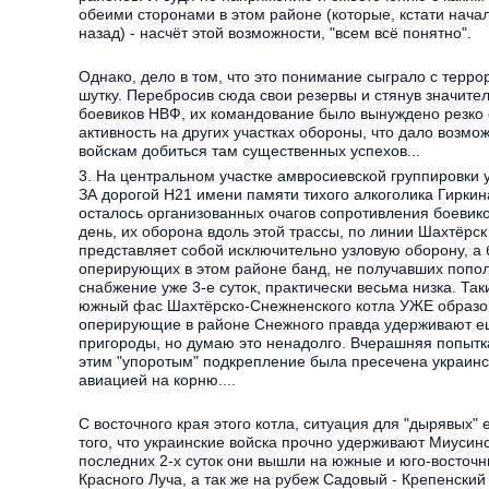
обеими сторонами в этом районе (которые, кстати нача
назад) - насчёт этой возможности, "всем всё понятно".
Однако, дело в том, что это понимание сыграло с терр
шутку. Перебросив сюда свои резервы и стянув значите
боевиков НВФ, их командование было вынуждено резко 
активность на других участках обороны, что дало возмо
войскам добиться там существенных успехов...
3. На центральном участке амвросиевской группировки у
ЗА дорогой Н21 имени памяти тихого алкоголика Гиркин
осталось организованных очагов сопротивления боевик
день, их оборона вдоль этой трассы, по линии Шахтёрск
представляет собой исключительно узловую оборону, а
оперирующих в этом районе банд, не получавших попо
снабжение уже 3-е суток, практически весьма низка. Та
южный фас Шахтёрско-Снежненского котла УЖЕ образов
оперирующие в районе Снежного правда удерживают е
пригороды, но думаю это ненадолго. Вчерашняя попытк
этим "упоротым" подкрепление была пресечена украин
авиацией на корню....
С восточного края этого котла, ситуация для "дырявых"
того, что украинские войска прочно удерживают Миусинс
последних 2-х суток они вышли на южные и юго-восточ
Красного Луча, а так же на рубеж Садовый - Крепенский