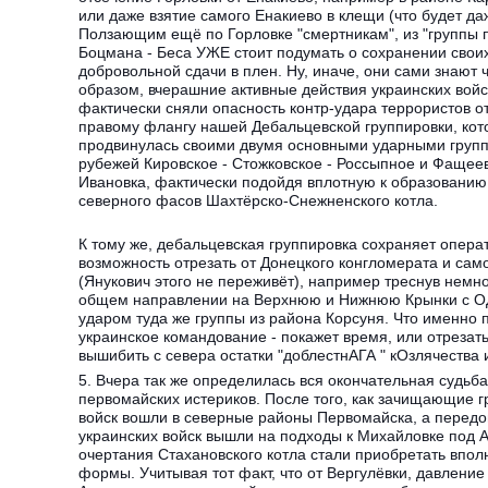
или даже взятие самого Енакиево в клещи (что будет да
Ползающим ещё по Горловке "смертникам", из "группы 
Боцмана - Беса УЖЕ стоит подумать о сохранении свои
добровольной сдачи в плен. Ну, иначе, они сами знают ч
образом, вчерашние активные действия украинских войс
фактически сняли опасность контр-удара террористов о
правому флангу нашей Дебальцевской группировки, кот
продвинулась своими двумя основными ударными групп
рубежей Кировское - Стожковское - Россыпное и Фащеев
Ивановка, фактически подойдя вплотную к образованию
северного фасов Шахтёрско-Снежненского котла.
К тому же, дебальцевская группировка сохраняет опера
возможность отрезать от Донецкого конгломерата и сам
(Янукович этого не переживёт), например треснув немно
общем направлении на Верхнюю и Нижнюю Крынки 
ударом туда же группы из района Корсуня. Что именно 
украинское командование - покажет время, или отрезать
вышибить с севера остатки "доблестнАГА " кОзлячества и
5. Вчера так же определилась вся окончательная судьб
первомайских истериков. После того, как зачищающие г
войск вошли в северные районы Первомайска, а перед
украинских войск вышли на подходы к Михайловке под 
очертания Стахановского котла стали приобретать впол
формы. Учитывая тот факт, что от Вергулёвки, давление