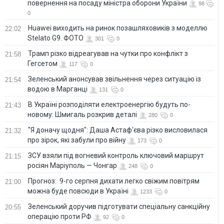
повернення на посаду міністра оборони України
98
0
Huawei виходить на ринок позашляховиків з моделлю
22:02
Stelato G9. ФОТО
301
0
Трамп різко відреагував на чутки про конфлікт з
21:58
Гегсетом
117
0
Зеленський анонсував звільнення через ситуацію із
21:54
водою в Марганці
131
0
В Україні розподіляти електроенергію будуть по-
21:43
новому: Шмигаль розкрив деталі
280
0
"Я доначу щодня": Даша Астаф'єва різко висловилася
21:32
про зірок, які забули про війну
173
0
ЗСУ взяли під вогневий контроль ключовий маршрут
21:15
росіян Маріуполь — Чонгар
248
0
Прогноз: 9-го серпня дихати легко свіжим повітрям
21:00
можна буде повсюди в Україні
1233
0
Зеленський доручив підготувати спеціальну санкційну
20:55
операцію проти РФ
92
0