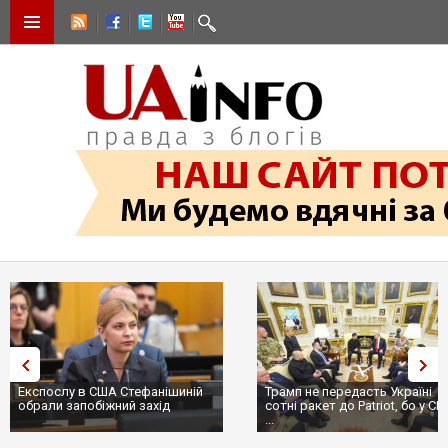
Експослу в США Стефанішиній
Трамп не передасть Україні
обрали запобіжний захід
сотні ракет до Patriot, бо у С
...