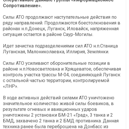
Сопротивление».
Силы АТО продолжают наступательные действия по
ряду направлений. Продолжаются боестолкновения в
районах н.п.Донецк, Луганск, Иловайск, напряженная
ситуация остается в районе Саур-Могилы.
Идет зачистка подразделениями сил АТО н.п.Станица
Луганская, Малониколаевка, Иллирия, Землянки.
Силы АТО усиливают оборонительные позиции в
районе н.п.Новосветловка и Хрящеватое, обеспечивая
контроль участка трассы М-04, соединяющей Луганск
с остальной частью территории, контролируемой
«ЛНР».
В ходе активных действий силами АТО уничтожено
значительное количество живой силы боевиков, в
результате огневых и авиационных ударов
уничтожены 2 установки БМ-21 «Град», 3 танка и 2
БМД, захвачено 2 танка и 2 БМД противника. Данная
техника ранее была переброшена на Донбасс из