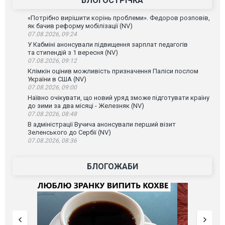
БЛОГОСТРІЧКА
«Потрібно вирішити корінь проблеми». Федоров розповів,
як бачив реформу мобілізації (NV)
07.08.2026, 09:24
У Кабміні анонсували підвищення зарплат педагогів
та стипендій з 1 вересня (NV)
07.08.2026, 09:12
Клімкін оцінив можливість призначення Паліси послом
України в США (NV)
07.08.2026, 09:00
Наївно очікувати, що новий уряд зможе підготувати країну
до зими за два місяці - Железняк (NV)
07.08.2026, 08:48
В адміністрації Вучича анонсували перший візит
Зеленського до Сербії (NV)
07.08.2026, 08:36
БЛОГОЖАБИ