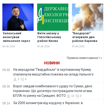
Зеленський
Витік аміаку у
"Бандеролі"
анонсував
Голосіївському
атакували два
звільнення через
районі Києва
райони Харкова:
ситуацію із водою
локалізували: чи
багато
06.08.2026
05.08.2026
05.08.2026
в Марганці
можна відкривати
постраждалих
вікна
Правила коментування ! »
НОВИНИ
На аеродромі "Гвардійське" в окупованому Криму
09:46
спалахнула масштабна пожежа на складі пального
3
0
Ворог завдав комбінованого удару по Сумах, двоє
09:30
поранених. Ще десятеро постраждали після атаки
БПЛА по ринку на Сумщині. ФОТО
13
0
За 2000 кілометрів від кордону з Україною: в
09:14