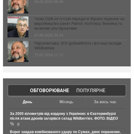
06.08.2026 08:49
Чому США не готові передати Україні ліцензію на
виробництво ракет Patriot: політика, безпека та
можливі альтернативи
03.08.2026 20:24
Перспектива: ЗСУ добомблять і всі інші склади
Wildberries
23.07.2026 11:31
ОБГОВОРЮВАНЕ
|
ПОПУЛЯРНЕ
День
Місяць
За весь час
За 2000 кілометрів від кордону з Україною: в Єкатеринбурзі
після атаки дронів загорівся склад Wildberries. ФОТО. ВІДЕО
0
Ворог завдав комбінованого удару по Сумах, двоє поранених.