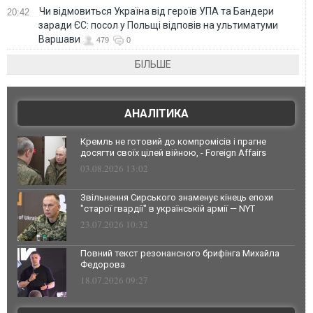
Чи відмовиться Україна від героїв УПА та Бандери
20:42
заради ЄС: посол у Польщі відповів на ультиматуми
Варшави
479
0
БІЛЬШЕ
АНАЛІТИКА
Кремль не готовий до компромісів і прагне
досягти своїх цілей війною, - Foreign Affairs
03.08.2026 13:02
Звільнення Сирського знаменує кінець епохи
"старої гвардії" в українській армії — NYT
23.07.2026 10:32
Повний текст резонансного брифінга Михайла
Федорова
18.07.2026 09:27