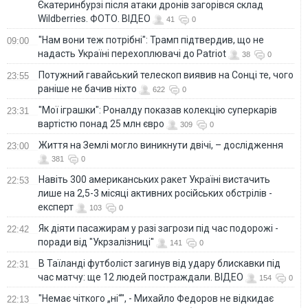
Єкатеринбурзі після атаки дронів загорівся склад
Wildberries. ФОТО. ВІДЕО
41
0
"Нам вони теж потрібні": Трамп підтвердив, що не
09:00
надасть Україні перехоплювачі до Patriot
38
0
Потужний гавайський телескоп виявив на Сонці те, чого
23:55
раніше не бачив ніхто
622
0
"Мої іграшки": Роналду показав колекцію суперкарів
23:31
вартістю понад 25 млн євро
309
0
Життя на Землі могло виникнути двічі, – дослідження
23:00
381
0
Навіть 300 американських ракет Україні вистачить
22:53
лише на 2,5-3 місяці активних російських обстрілів -
експерт
103
0
Як діяти пасажирам у разі загрози під час подорожі -
22:42
поради від "Укрзалізниці"
141
0
В Таїланді футболіст загинув від удару блискавки під
22:31
час матчу: ще 12 людей постраждали. ВІДЕО
154
0
"Немає чіткого „ні“", - Михайло Федоров не відкидає
22:13