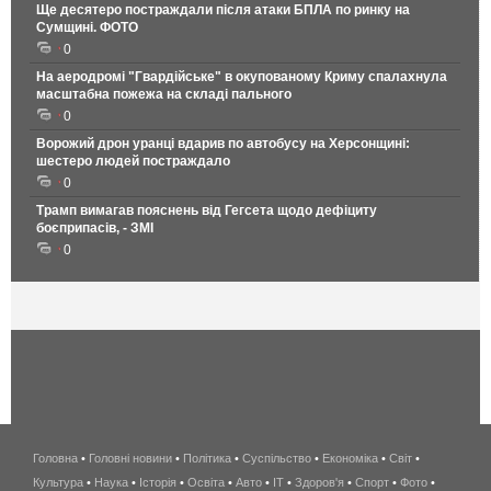
Ще десятеро постраждали після атаки БПЛА по ринку на
Сумщині. ФОТО
0
На аеродромі "Гвардійське" в окупованому Криму спалахнула
масштабна пожежа на складі пального
0
Ворожий дрон уранці вдарив по автобусу на Херсонщині:
шестеро людей постраждало
0
Трамп вимагав пояснень від Гегсета щодо дефіциту
боєприпасів, - ЗМІ
0
Головна
•
Головні новини
•
Політика
•
Суспільство
•
Економіка
беспроводной
•
Світ
•
Культура
•
Наука
•
Історія
•
Освіта
•
Авто
•
IT
•
Здоров'я
интернет
•
Спорт
•
Фото
•