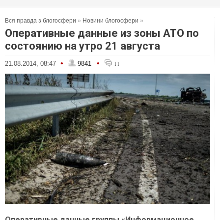
Вся правда з блогосфери
»
Новини блогосфери
»
Оперативные данные из зоны АТО по
состоянию на утро 21 августа
•
•
21.08.2014, 08:47
9841
11
Оперативные данные группы «Информационное