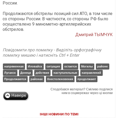
России.
Продолжаются обстрелы позиций сил АТО, в том числе
со стороны России. В частности, со стороны РФ было
осуществлено 9 минометно-артиллерийских
обстрелов.
Дмитрий ТЫМЧУК
Повідомити про помилку - Виділіть орфографічну
помилку мишею і натисніть Ctrl + Enter
напряженная
Иловайск
ситуация
остается
Могилы
районе
Луганск
Донецк
действия
наступательные
направлений
Продолжаются
районах
боестолкновения
продолжают
Сподобався матеріал? Сміливо поділися
ним в соцмережах через ці кнопки
ІНШІ НОВИНИ ПО ТЕМІ