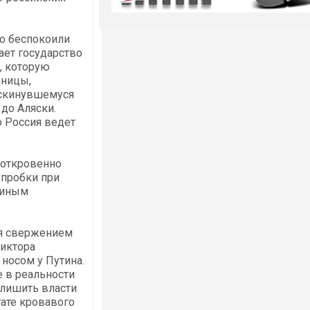
ло беспокоили
ает государство
, которую
аницы,
аскинувшемуся
до Аляски.
о Россия ведет
 откровенно
 пробки при
тиным
ся свержением
Виктора
носом у Путина.
е в реальности
 лишить власти
тате кровавого