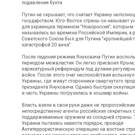
подавления бунта.
Путин не скрывает, что считает Украину неполн
государством. Юго-Восток страны он называет 
для украинцев термином "Новороссия", которым 
называлась во времена Российской Империи, а 
Советского Союза был для Путина "крупнейшей 
катастрофой 20 века".
После падения режима Януковича Путин воспол
периодом межвластия. Он легко присвоил Крым,
карикатурный референдум под дулами регулярн
войск. После этого очаг неспокойствия вспыхнул
Украины, где живут сторонники свергнутого про
президента Януковича. Однако быстрая оккупаци
и часть Украины погрузилась в кошмар войны.
Власть взяли в свои руки даже не пророссийские
непосредственно агенты российских секретных 
поддерживаемые оружием из соседней страны. 
Украина пыталась навести порядок, проводя
Антитеррористическую операцию на востоке стра