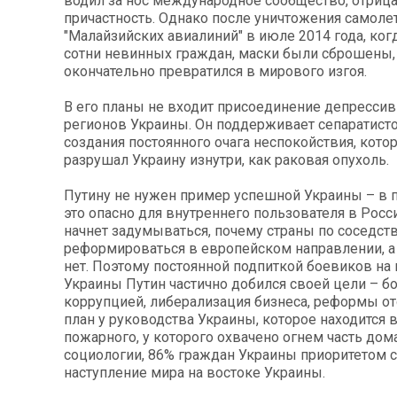
водил за нос международное сообщество, отриц
причастность. Однако после уничтожения самоле
"Малайзийских авиалиний" в июле 2014 года, ког
сотни невинных граждан, маски были сброшены,
окончательно превратился в мирового изгоя.
В его планы не входит присоединение депресси
регионов Украины. Он поддерживает сепаратист
создания постоянного очага неспокойствия, кото
разрушал Украину изнутри, как раковая опухоль.
Путину не нужен пример успешной Украины – в 
это опасно для внутреннего пользователя в Росс
начнет задумываться, почему страны по соседств
реформироваться в европейском направлении, а
нет. Поэтому постоянной подпиткой боевиков на
Украины Путин частично добился своей цели – бо
коррупцией, либерализация бизнеса, реформы о
план у руководства Украины, которое находится 
пожарного, у которого охвачено огнем часть дом
социологии, 86% граждан Украины приоритетом 
наступление мира на востоке Украины.