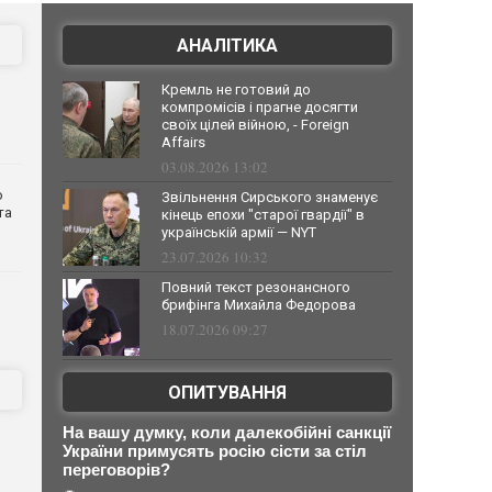
АНАЛІТИКА
Кремль не готовий до
компромісів і прагне досягти
своїх цілей війною, - Foreign
Affairs
03.08.2026 13:02
о
Звільнення Сирського знаменує
та
кінець епохи "старої гвардії" в
українській армії — NYT
23.07.2026 10:32
Повний текст резонансного
брифінга Михайла Федорова
18.07.2026 09:27
ОПИТУВАННЯ
На вашу думку, коли далекобійні санкції
України примусять росію сісти за стіл
переговорів?