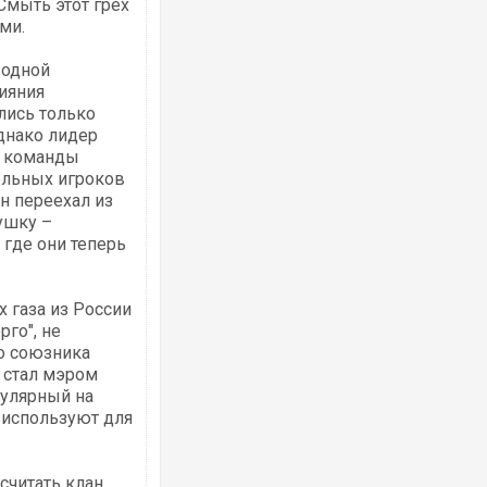
Смыть этот грех
ми.
 одной
ияния
лись только
днако лидер
й команды
тельных игроков
н переехал из
ушку –
где они теперь
х газа из России
го", не
о союзника
 стал мэром
пулярный на
 используют для
читать клан