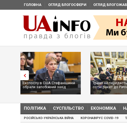
ГОЛОВНА
ОГЛЯД БЛОГОСФЕРИ
ОГЛЯД БЛОГОЖАБ
Експослу в США Стефанішиній
Трамп не передасть
обрали запобіжний захід
сотні ракет до Patri
...
ПОЛІТИКА
СУСПІЛЬСТВО
ЕКОНОМІКА
Н
РОСІЙСЬКО-УКРАЇНСЬКА ВІЙНА
КОРОНАВІРУС COVID-19