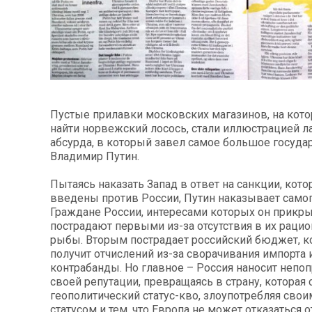
Пустые прилавки московских магазинов, на кот
найти норвежский лосось, стали иллюстрацией л
абсурда, в который завел самое большое государ
Владимир Путин.
Пытаясь наказать Запад в ответ на санкции, кот
введены против России, Путин наказывает самог
Граждане России, интересами которых он прикры
пострадают первыми из-за отсутствия в их раци
рыбы. Вторым пострадает российский бюджет, к
получит отчислений из-за сворачивания импорта 
контрабанды. Но главное – Россия наносит неп
своей репутации, превращаясь в страну, которая
геополитический статус-кво, злоупотребляя сво
статусом и тем, что Европа не может отказаться 