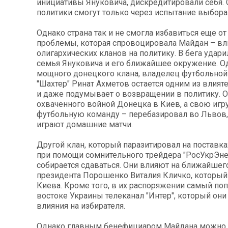
инициативы Януковича, дискредитировали себя. 
политики смогут только через испытание выбора
Однако страна так и не смогла избавиться еще от
проблемы, которая спровоцировала Майдан – вл
олигархических кланов на политику. В бега удари
семья Януковича и его ближайшее окружение. О
мощного донецкого клана, владелец футбольно
"Шахтер" Ринат Ахметов остается одним из влия
и даже подумывает о возвращении в политику. О
охваченного войной Донецка в Киев, а свою игр
футбольную команду – перебазировал во Львов, 
играют домашние матчи.
Другой клан, который паразитировал на поставка
при помощи сомнительного трейдера "РосУкрЭнер
собирается сдаваться. Они влияют на ближайшег
президента Порошенко Виталия Кличко, который
Киева. Кроме того, в их распоряжении самый по
востоке Украины телеканал "Интер", который они
влияния на избирателя.
Однако главным бенефициаром Майдана можно с