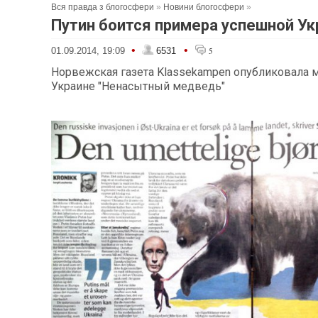
Вся правда з блогосфери
»
Новини блогосфери
»
Путин боится примера успешной У
•
•
01.09.2014, 19:09
6531
5
Норвежская газета Klassekampen опубликовала м
Украине "Ненасытный медведь"