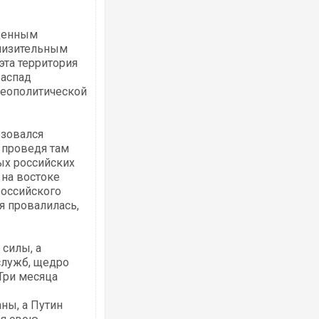
оценным
унизительным
эта территория
Росія атакувала Суми КАБами: пошко
распад
торговельний центр, будинки, є постр
геополитической
ФОТО
ьзовался
 проведя там
ых российских
 на востоке
российского
я провалилась,
 силы, а
Топпосадовцю Повітряних Сил вручил
служб, щедро
підозру
Три месяца
ны, а Путин