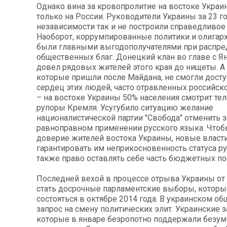
Однако вина за кровопролитие на востоке Украи
только на России. Руководители Украины за 23 г
независимости так и не построили справедливое
Наоборот, коррумпированные политики и олигар
были главными выгодополучателями при распре
общественных благ. Донецкий клан во главе с 
довел рядовых жителей этого края до нищеты. А
которые пришли после Майдана, не смогли досту
сердец этих людей, часто отравленных российск
– на востоке Украины 50% населения смотрит т
рупоры Кремля. Усугубило ситуацию желание
националистической партии "Свобода" отменить з
равноправном применении русского языка. Чтоб
доверие жителей востока Украины, новые влас
гарантировать им неприкосновенность статуса ру
также право оставлять себе часть бюджетных по
Последней вехой в процессе отрыва Украины от 
стать досрочные парламентские выборы, котор
состояться в октябре 2014 года. В украинском о
запрос на смену политических элит. Украинские з
которые в январе безропотно поддержали безу