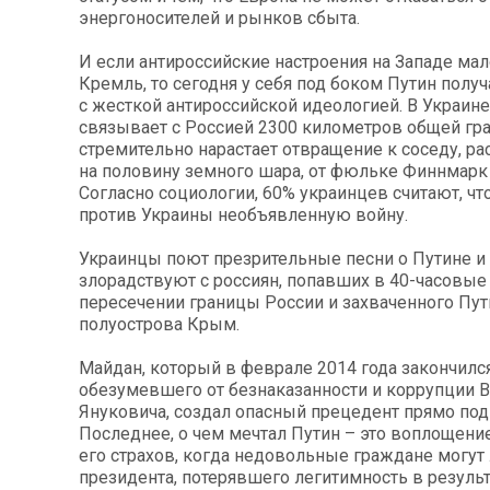
энергоносителей и рынков сбыта.
И если антироссийские настроения на Западе ма
Кремль, то сегодня у себя под боком Путин получ
с жесткой антироссийской идеологией. В Украине
связывает с Россией 2300 километров общей гр
стремительно нарастает отвращение к соседу, р
на половину земного шара, от фюльке Финнмарк 
Согласно социологии, 60% украинцев считают, чт
против Украины необъявленную войну.
Украинцы поют презрительные песни о Путине и
злорадствуют с россиян, попавших в 40-часовые
пересечении границы России и захваченного Пу
полуострова Крым.
Майдан, который в феврале 2014 года закончил
обезумевшего от безнаказанности и коррупции 
Януковича, создал опасный прецедент прямо под 
Последнее, о чем мечтал Путин – это воплощени
его страхов, когда недовольные граждане могут
президента, потерявшего легитимность в резуль