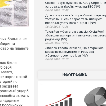
Спека і посуха зупиняють АЕС у Європі: чи
загроза для України — огляд ВВС (NV)
06.08.2026, 12:48
До чого тут зима. Чому мобільні операто
тестують 5G саме зараз та чи планують
впроваджувати його в Україні (NV)
06.08.2026, 12:36
Трильйон кубометрів запасів. Сусід Росії
збільшив експорт з гігантського газовог
орых больше не
родовища (NV)
06.08.2026, 12:24
абиринта
«Тверезі голови сказали, що з Україною
ство на планете
краще не зв’язуватися». Розмова
з Семиволосом про Іран (NV)
06.08.2026, 12:12
орые были
о себя.
вается,
ІНФОГРАФІКА
оне норвежской
оторый не
и расцвета
оправимый ущерб
 способна ломать
им ядерным
от российских