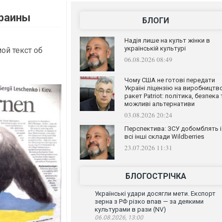
краины
БЛОГИ
Надія лише на культ жінки в
українській культурі
ой текст об
06.08.2026 08:49
Чому США не готові передати
Україні ліцензію на виробництв
ракет Patriot: політика, безпека 
можливі альтернативи
03.08.2026 20:24
Перспектива: ЗСУ добомблять і
всі інші склади Wildberries
23.07.2026 11:31
БЛОГОСТРІЧКА
Українські удари досягли мети. Експорт
зерна з РФ різко впав — за деякими
культурами в рази (NV)
06.08.2026, 13:00