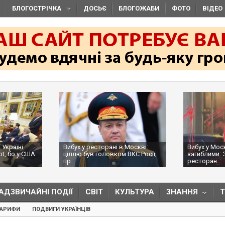
БЛОГОСТРІЧКА
ДОСЬЄ
БЛОГОЖАБИ
ФОТО
ВІДЕО
 Україні
Вибух у ресторані в Москві:
Вибух у Мос
ot, бо у США
ціллю був головком ВКС Росії,
загиблими: 
пр...
ресторан...
АДЗВИЧАЙНІ ПОДІЇ
СВІТ
КУЛЬТУРА
ЗНАННЯ
ТАРИФИ
ПОДВИГИ УКРАЇНЦІВ