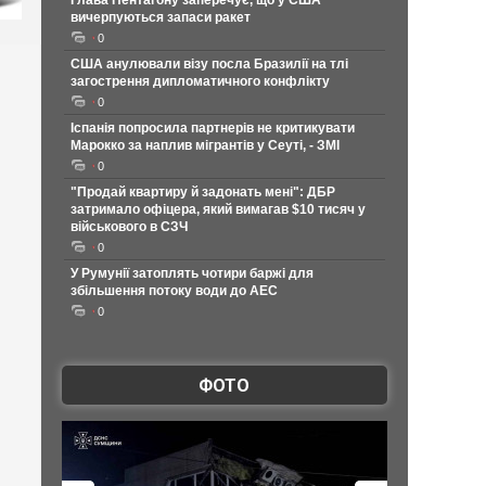
Глава Пентагону заперечує, що у США
вичерпуються запаси ракет
0
США анулювали візу посла Бразилії на тлі
загострення дипломатичного конфлікту
0
Іспанія попросила партнерів не критикувати
Марокко за наплив мігрантів у Сеуті, - ЗМІ
0
"Продай квартиру й задонать мені": ДБР
затримало офіцера, який вимагав $10 тисяч у
військового в СЗЧ
0
У Румунії затоплять чотири баржі для
збільшення потоку води до АЕС
0
ФОТО