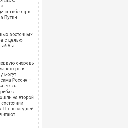
ая свою
та
да погибло три
 а Путин
вных восточных
ов с целью
рый бы
первую очередь
ии, который
у могут
 сама Россия –
 востоке
рьба с
тошли на второй
в состоянии
а. По последней
считают