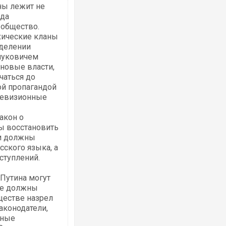
ны лежит не
ода
 общество.
хические кланы
делении
Януковичем
 новые власти,
чаться до
ой пропагандой
елевизионные
акон о
ы восстановить
ти должны
сского языка, а
ступлений.
Путина могут
ые должны
бществе назрел
аконодатели,
мные