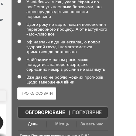
У найближчі місяці удари України по
 є
росії стануть настільки болючими, що
агресору доведеться поновити
перемовини
ри
Цього року не варто чекати поновлення
переговорного процесу. А от наступного
- можливо все
рф навпаки піде на ескалацію попри
о
здоровий глузд і намагатиметься
триматися до останнього
Найближчим часом росія може
погодитись на переговори, але
серйозних намірів росіяни не матимуть
Вже давно не роблю жодних прогнозів
щодо завершення війни
ОБГОВОРЮВАНЕ
|
ПОПУЛЯРНЕ
День
Місяць
За весь час