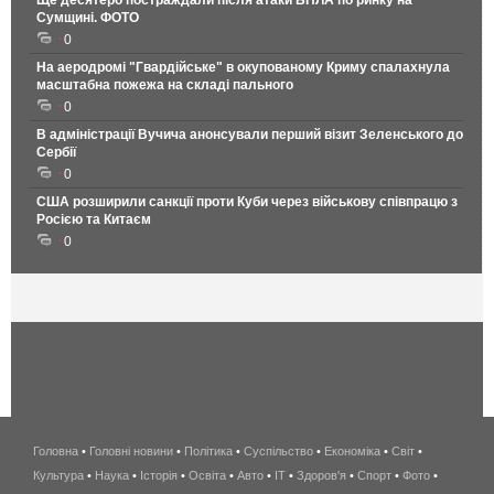
Ще десятеро постраждали після атаки БПЛА по ринку на
Сумщині. ФОТО
0
На аеродромі "Гвардійське" в окупованому Криму спалахнула
масштабна пожежа на складі пального
0
В адміністрації Вучича анонсували перший візит Зеленського до
Сербії
0
США розширили санкції проти Куби через військову співпрацю з
Росією та Китаєм
0
Головна
•
Головні новини
•
Політика
•
Суспільство
•
Економіка
беспроводной
•
Світ
•
Культура
•
Наука
•
Історія
•
Освіта
•
Авто
•
IT
•
Здоров'я
интернет
•
Спорт
•
Фото
•