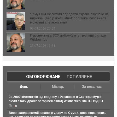
Чому США не готові передати Україні ліцензію на
виробництво ракет Patriot: політика, безпека та
можливі альтернативи
03.08.2026 20:24
Перспектива: ЗСУ добомблять і всі інші склади
Wildberries
23.07.2026 11:31
ОБГОВОРЮВАНЕ
|
ПОПУЛЯРНЕ
День
Місяць
За весь час
За 2000 кілометрів від кордону з Україною: в Єкатеринбурзі
після атаки дронів загорівся склад Wildberries. ФОТО. ВІДЕО
0
Ворог завдав комбінованого удару по Сумах, двоє поранених.