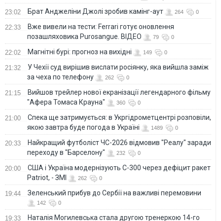
Брат Анджеліни Джолі зробив камінг-аут
23:02
264
0
Вже вивели на тести: Ferrari готує оновлення
22:33
позашляховика Purosangue. ВІДЕО
79
0
Магнітні бурі: прогноз на вихідні
22:02
149
0
У Чехії суд вирішив вислати росіянку, яка вийшла заміж
21:32
за чеха по телефону
262
0
Вийшов трейлер нової екранізації легендарного фільму
21:15
"Афера Томаса Крауна"
360
0
Спека ще затримується: в Укргідрометцентрі розповіли,
21:00
якою завтра буде погода в Україні
1489
0
Найкращий футболіст ЧС-2026 відмовив "Реалу" заради
20:33
переходу в "Барселону"
232
0
США і Україна модернізують С-300 через дефіцит ракет
20:00
Patriot, - ЗМІ
262
0
Зеленський прибув до Сербії на важливі перемовини
19:44
142
0
Наталія Могилевська стала другою тренеркою 14-го
19:33