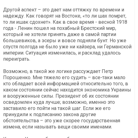
Другой аспект – это дает нам оттяжку по времени и
надежду. Как говорят на Востоке, «то ли шах помрет,
то ли ишак сдохнет». Как в свое время - весной 1918
года - Ленин пошел на похабный Брестский мир,
который не хотели принять даже в самой партии
большевиков, а эсеры и вовсе подняли бунт. Но уже
спустя полгода не было уже ни кайзера, ни Германской
империи. Ситуация изменилась, и расклад удалось
переиграть.
Возможно, в такой же логике рассуждает Петр
Порошенко. Мне тяжело его судить – все-таки мало
кто обладает всей информацией относительно того, в
каком состоянии сейчас находится экономика Украины
и вооруженные силы. Президент об их состоянии
осведомлен куда лучше; возможно, именно это
заставило его пойти на такой шаг. Если же его
принудили к подписанию закона другие
обстоятельства – это уже скорее государственная
измена, если называть вещи своими именами.