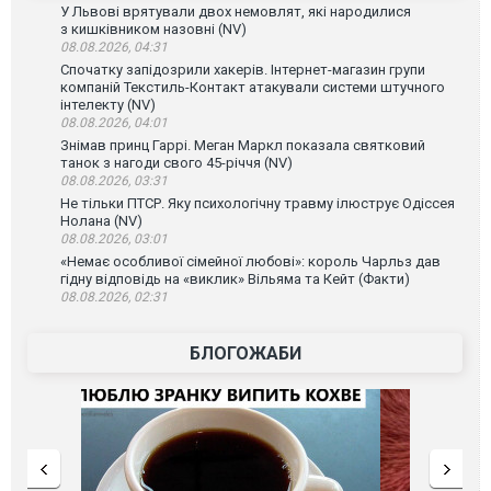
У Львові врятували двох немовлят, які народилися
з кишківником назовні (NV)
08.08.2026, 04:31
Спочатку запідозрили хакерів. Інтернет-магазин групи
компаній Текстиль-Контакт атакували системи штучного
інтелекту (NV)
08.08.2026, 04:01
Знімав принц Гаррі. Меган Маркл показала святковий
танок з нагоди свого 45-річчя (NV)
08.08.2026, 03:31
Не тільки ПТСР. Яку психологічну травму ілюструє Одіссея
Нолана (NV)
08.08.2026, 03:01
«Немає особливої сімейної любові»: король Чарльз дав
гідну відповідь на «виклик» Вільяма та Кейт (Факти)
08.08.2026, 02:31
БЛОГОЖАБИ