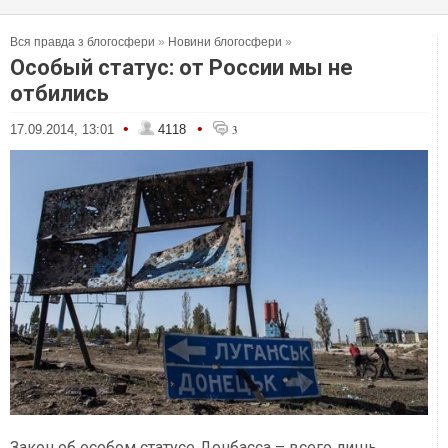
Вся правда з блогосфери
»
Новини блогосфери
»
Особый статус: от России мы не
отбились
•
•
17.09.2014, 13:01
4118
3
Закон об особом статусе Донбасса – всего лишь