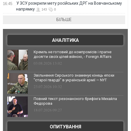
У ЗСУ розкрили мету російських ДРГ на Вовчанському
16:45
напрямку
143
0
БІЛЬШЕ
АНАЛІТИКА
Кремль не готовий до компромісів і прагне
досягти своїх цілей війною, - Foreign Affairs
03.08.2026 13:02
Звільнення Сирського знаменує кінець епохи
"старої гвардії" в українській армії — NYT
23.07.2026 10:32
Повний текст резонансного брифінга Михайла
Федорова
18.07.2026 09:27
ОПИТУВАННЯ