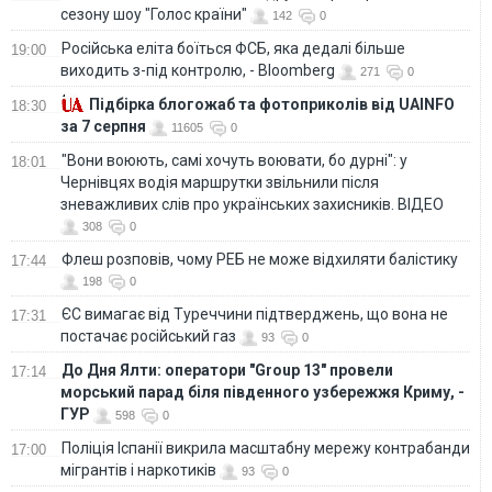
сезону шоу "Голос країни"
142
0
Російська еліта боїться ФСБ, яка дедалі більше
19:00
виходить з-під контролю, - Bloomberg
271
0
Підбірка блогожаб та фотоприколів від UAINFO
18:30
за 7 серпня
11605
0
"Вони воюють, самі хочуть воювати, бо дурні": у
18:01
Чернівцях водія маршрутки звільнили після
зневажливих слів про українських захисників. ВІДЕО
308
0
Флеш розповів, чому РЕБ не може відхиляти балістику
17:44
198
0
ЄС вимагає від Туреччини підтверджень, що вона не
17:31
постачає російський газ
93
0
До Дня Ялти: оператори "Group 13" провели
17:14
морський парад біля південного узбережжя Криму, -
ГУР
598
0
Поліція Іспанії викрила масштабну мережу контрабанди
17:00
мігрантів і наркотиків
93
0