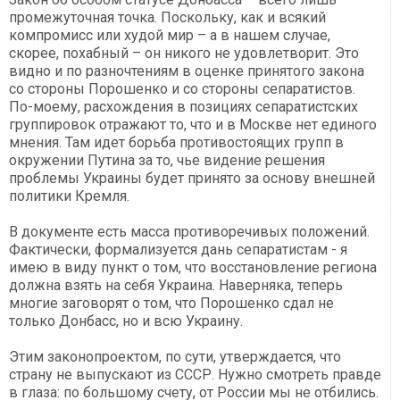
промежуточная точка. Поскольку, как и всякий
компромисс или худой мир – а в нашем случае,
скорее, похабный – он никого не удовлетворит. Это
видно и по разночтениям в оценке принятого закона
со стороны Порошенко и со стороны сепаратистов.
По-моему, расхождения в позициях сепаратистских
группировок отражают то, что и в Москве нет единого
мнения. Там идет борьба противостоящих групп в
окружении Путина за то, чье видение решения
проблемы Украины будет принято за основу внешней
политики Кремля.
В документе есть масса противоречивых положений.
Фактически, формализуется дань сепаратистам - я
имею в виду пункт о том, что восстановление региона
должна взять на себя Украина. Наверняка, теперь
многие заговорят о том, что Порошенко сдал не
только Донбасс, но и всю Украину.
Этим законопроектом, по сути, утверждается, что
страну не выпускают из СССР. Нужно смотреть правде
в глаза: по большому счету, от России мы не отбились.