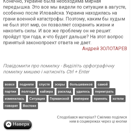
Конечно, Украине была необходима мирная
передышка. Это все мы видели по ситуации в августе,
особенно после Иловайска. Украина находилась на
грани военной катастрофы. Поэтому, каким бы худым
не был этот мир, он позволяет сохранить жизни и
накопить силы. И все же проблему он не решит:
пройдут три года, и что будет дальше? На этот вопрос
принятый законопроект ответа не дает.
Андрей ЗОЛОТАРЕВ
Повідомити про помилку - Виділіть орфографічну
помилку мишею і натисніть Ctrl + Enter
вовсе
подняли
спустя
эсеры
большевиков
самой
партии
полгода
кайзера
расклад
удалось
переиграть
изменилась
Ситуация
Германской
империи
принять
хотели
говорят
Востоке
Сподобався матеріал? Сміливо поділися
ним в соцмережах через ці кнопки