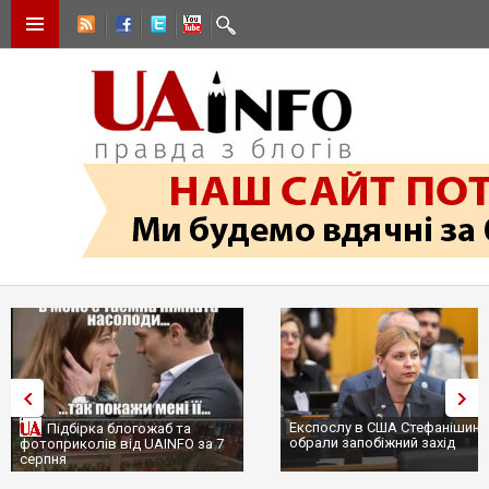
Експослу в США Стефанішині
Підбірка блогожаб та
обрали запобіжний захід
фотоприколів від UAINFO за 7
серпня