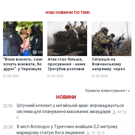
ІНШІ НОВИНИ ПО ТЕМІ
"Вони воюють, самі
Атак стає більше,
Ситуація на
хочуть воювати, бо
просування - нема:
Вовчанському
дурні": у Чернівцях
Трегубов розповів
напрямку: через
водія маршрутки
про ситуацію на
брак сил росіяни
07.08.2026
07.08.2026
07.08.2026
звільнили після
Лиманському
змінили тактику
зневажливих слів
напрямку
дій, - військовий
про українських
Правила коментування ! »
захисників. ВІДЕО
НОВИНИ
Штучний інтелект у китайській армії: впроваджується
23:55
система для планування масованих авіаударів
63
0
В місті Аспендос у Туреччині знайшли 2,2-метрову
23:30
мармурову статую бога лікування
71
0