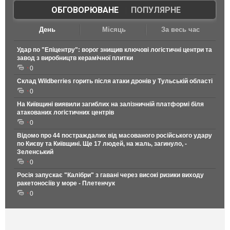
ОБГОВОРЮВАНЕ
|
ПОПУЛЯРНЕ
День
Місяць
За весь час
Удар по "Епіцентру": ворог знищив ключові логістичні центри та
завод з виробництв керамічної плитки
0
Склад Wildberries горить після атаки дронів у Тульській області
0
На Київщині виявили загиблих на залізничній платформі біля
атакованих логістичних центрів
0
Відомо про 44 постраждалих від масованого російського удару
по Києву та Київщині. Ще 17 людей, на жаль, загинуло, -
Зеленський
0
Росія запускає "Калібри" з гавані через високі ризики виходу
ракетоносіїв у море - Плетенчук
0