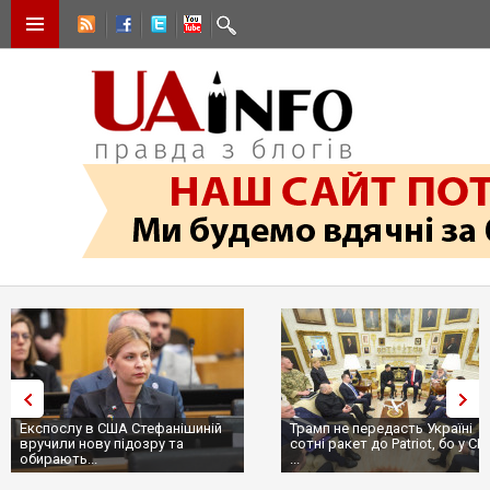
Експослу в США Стефанішиній
Трамп не передасть Україні
вручили нову підозру та
сотні ракет до Patriot, бо у С
обирають...
...