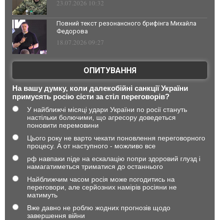
23.07.2026 10:32
Повний текст резонансного брифінга Михайла
Федорова
18.07.2026 09:27
ОПИТУВАННЯ
На вашу думку, коли далекобійні санкції України
примусять росію сісти за стіл переговорів?
У найближчі місяці удари України по росії стануть
настільки болючими, що агресору доведеться
поновити перемовини
Цього року не варто чекати поновлення переговорного
процесу. А от наступного - можливо все
рф навпаки піде на ескалацію попри здоровий глузд і
намагатиметься триматися до останнього
Найближчим часом росія може погодитись на
переговори, але серйозних намірів росіяни не
матимуть
Вже давно не роблю жодних прогнозів щодо
завершення війни