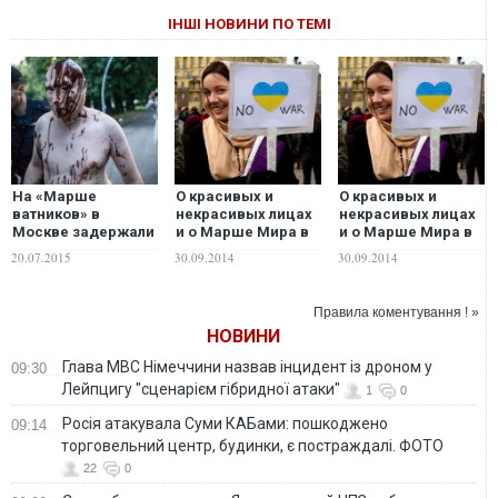
ІНШІ НОВИНИ ПО ТЕМІ
На «Марше
О красивых и
О красивых и
ватников» в
некрасивых лицах
некрасивых лицах
Москве задержали
и о Марше Мира в
и о Марше Мира в
измазанного
Москве
Москве
20.07.2015
30.09.2014
30.09.2014
коричневым
«Путина».
ФОТОРЕПОРТАЖ
Правила коментування ! »
НОВИНИ
Глава МВС Німеччини назвав інцидент із дроном у
09:30
Лейпцигу "сценарієм гібридної атаки"
1
0
Росія атакувала Суми КАБами: пошкоджено
09:14
торговельний центр, будинки, є постраждалі. ФОТО
22
0