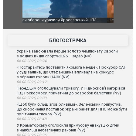
й НПЗ:
Неймар влаштував конфлікт після перемоги
Мудрик про
ймасштабнішу
"Сантоса". ВІДЕО
допінгової 
БЛОГОСТРІЧКА
Україна завоювала перше золото чемпіонату Європи
з водних видів спорту-2026 — відео (NV)
06.08.2026, 09:24
«Постарайтесь поставити якомога менше». Прокурор САП
у суді заявив, що Стефанішина впливала на конкурс
з обрання голови НАЗК (NV)
06.08.2026, 09:12
Перед цим оголошували тривогу. У Підмосков'ї загорівся
НДІ Роскосмосу, причетний до розробок балістики (NV)
06.08.2026, 09:00
«Щоб були більш зговірливими». Зеленський припустив,
що скорочення поставок Україні ракет для ППО може бути
політичним тиском (NV)
06.08.2026, 08:48
У Краматорську оголосили примусову евакуацію дітей
з найбільш небезпечних районів (NV)
06.08.2026, 08:36