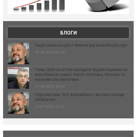
БЛОГИ
Надія лише на культ жінки в українській культурі
06.08.2026 08:49
Чому США не готові передати Україні ліцензію на
виробництво ракет Patriot: політика, безпека та
можливі альтернативи
03.08.2026 20:24
Перспектива: ЗСУ добомблять і всі інші склади
Wildberries
23.07.2026 11:31