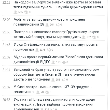
На кордоні з Білоруссю виявили вже третій за останні
22:13
тижні підземний тунель — Служба держохорони Литви
565
0
Audi готується до випуску нового покоління
22:02
позашляховика Q8
204
0
Повторення липневого колапсу: Грузію знову накрив
21:55
тотальний блекаут, причини розслідують
132
0
У суді Стефанішина заплакала: яку заставу просить
21:43
прокуратура
1175
0
Мудрик провів перший матч за "Челсі" після допінгової
21:32
дискваліфікації. ВІДЕО
119
0
Залужний не брав участі у зустрічі з новим міністром
21:14
оборони Британії в Києві: в ОП та в оточенні посла
дають різні пояснення
288
0
У Києві завтра - сильна спека, +37+39 градусів. -
21:02
синоптикиня
70
0
Україна та Польща погодили наступні кроки щодо
20:53
ексгумацій: у Львові підбили підсумки виконання
домовленостей
125
0