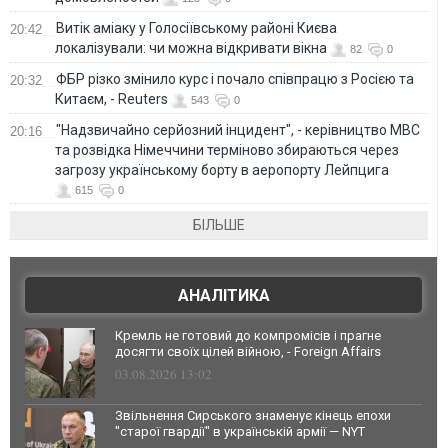
Витік аміаку у Голосіївському районі Києва
20:42
локалізували: чи можна відкривати вікна
82
0
ФБР різко змінило курс і почало співпрацю з Росією та
20:32
Китаєм, - Reuters
543
0
"Надзвичайно серйозний інцидент", - керівництво МВС
20:16
та розвідка Німеччини терміново збираються через
загрозу українському борту в аеропорту Лейпцига
615
0
БІЛЬШЕ
АНАЛІТИКА
Кремль не готовий до компромісів і прагне
досягти своїх цілей війною, - Foreign Affairs
03.08.2026 13:02
Звільнення Сирського знаменує кінець епохи
"старої гвардії" в українській армії — NYT