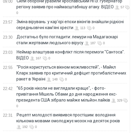
Сили оборони уразили Ярославський НПЗ: губернатор
09:00
регіону заявив про наймасштабнішу атаку. ВІДЕО
57
0
Зміна вірувань: у кар'єрі епохи вікінгів знайшли рідкісні
23:57
середньовічні кам’яні хрести
113
0
Достатньо було погладити: лемури на Мадагаскарі
23:30
стали жертвами людського вірусу
187
0
Неймар влаштував конфлікт після перемоги "Сантоса".
23:03
ВІДЕО
167
0
"Росія користується вікном можливостей", - Майкл
22:55
Кларк заявив про критичний дефіцит протибалістичних
ракет в Україні
148
0
"65 років ніколи не виглядали краще", - фото-
22:42
привітання Мішель Обами до дня народження екс-
президента США зібрало майже мільйон лайків
329
0
Рецепт молодості виявився простішим: володіння
22:31
кількома мовами омолоджує мозок на десяток років
192
0