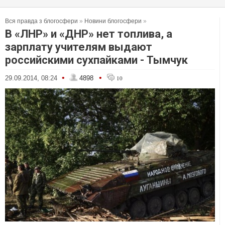
Вся правда з блогосфери
»
Новини блогосфери
»
В «ЛНР» и «ДНР» нет топлива, а
зарплату учителям выдают
российскими сухпайками - Тымчук
•
•
29.09.2014, 08:24
4898
10