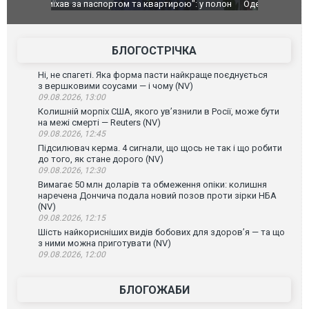
": у полон
Одесу накрила потужна злива з градом та
Вже вивели 
в тезка
ураганним вітром
позашляхов
лаха
БЛОГОСТРІЧКА
Ні, не спагеті. Яка форма пасти найкраще поєднується
з вершковими соусами — і чому (NV)
09.08.2026, 13:00
Колишній морпіх США, якого ув’язнили в Росії, може бути
на межі смерті — Reuters (NV)
09.08.2026, 12:45
Підсилювач керма. 4 сигнали, що щось не так і що робити
до того, як стане дорого (NV)
09.08.2026, 12:30
Вимагає 50 млн доларів та обмеження опіки: колишня
наречена Дончича подала новий позов проти зірки НБА
(NV)
09.08.2026, 12:15
Шість найкорисніших видів бобових для здоров’я — та що
з ними можна приготувати (NV)
09.08.2026, 12:00
БЛОГОЖАБИ