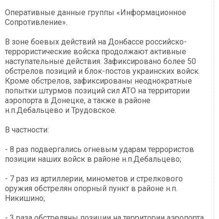
Оперативные данные группы «Информационное
Сопротивление».
В зоне боевых действий на Донбассе российско-
террористические войска продолжают активные
наступательные действия. Зафиксировано более 50
обстрелов позиций и блок-постов украинских войск.
Кроме обстрелов, зафиксированы неоднократные
попытки штурмов позиций сил АТО на территории
аэропорта в Донецке, а также в районе
н.п.Дебальцево и Трудовское.
В частности:
- 8 раз подвергались огневым ударам террористов
позиции наших войск в районе н.п.Дебальцево;
- 7 раз из артиллерии, минометов и стрелкового
оружия обстрелян опорный пункт в районе н.п.
Никишино;
- 3 раза обстреляны позиции на территории аэропорта