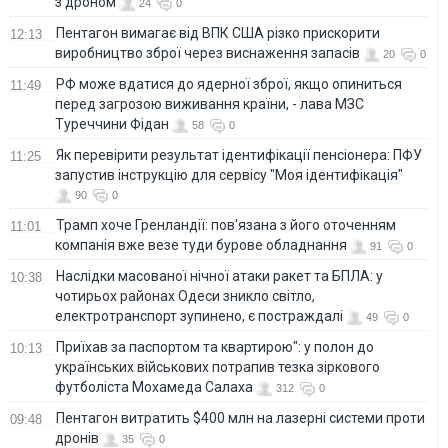
з дроном
24
0
Пентагон вимагає від ВПК США різко прискорити
12:13
виробництво зброї через виснаження запасів
20
0
РФ може вдатися до ядерної зброї, якщо опиниться
11:49
перед загрозою виживання країни, - лава МЗС
Туреччини Фідан
58
0
Як перевірити результат ідентифікації пенсіонера: ПФУ
11:25
запустив інструкцію для сервісу "Моя ідентифікація"
90
0
Трамп хоче Гренландії: пов'язана з його оточенням
11:01
компанія вже везе туди бурове обладнання
91
0
Наслідки масованої нічної атаки ракет та БПЛА: у
10:38
чотирьох районах Одеси зникло світло,
електротранспорт зупинено, є постраждалі
49
0
Приїхав за паспортом та квартирою": у полон до
10:13
українських військових потрапив тезка зіркового
футболіста Мохамеда Салаха
312
0
Пентагон витратить $400 млн на лазерні системи проти
09:48
дронів
35
0