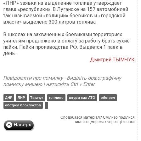
«ЛНР» заявки на выделение топлива утверждает
глава «республики». В Луганске на 157 автомобилей
так называемой «полиции» боевиков и «городской
власти» выделено 300 литров топлива.
В школах на захваченных боевиками территориях
учителям предложено в оплату за работу брать сухие
пайки. Пайки производства РФ. Выдается 1 паек в
день.
Дмитрий ТЫМЧУК
Повідомити про помилку - Виділіть орфографічну
помилку мишею і натисніть Ctrl + Enter
ДНР
ЛНР
Тымчук
топливо
штурм сил АТО
обстрел
обстрел блокпостов
Сподобався матеріал? Сміливо поділися
ним в соцмережах через ці кнопки