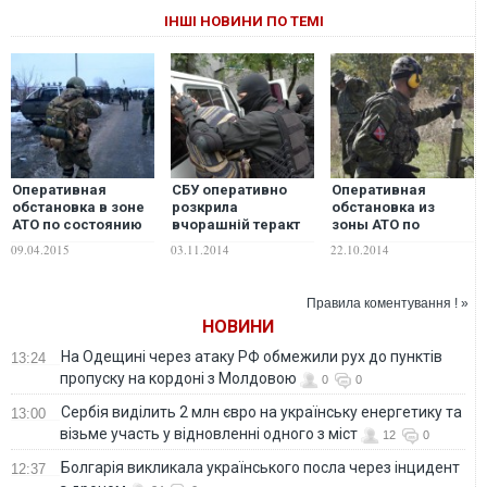
ІНШІ НОВИНИ ПО ТЕМІ
Оперативная
СБУ оперативно
Оперативная
обстановка в зоне
розкрила
обстановка из
АТО по состоянию
вчорашній теракт
зоны АТО по
на утро 9 апреля
на блокпосту сил
состоянию на утро
09.04.2015
03.11.2014
22.10.2014
АТО в Маріуполі
22 октября
Правила коментування ! »
НОВИНИ
На Одещині через атаку РФ обмежили рух до пунктів
13:24
пропуску на кордоні з Молдовою
0
0
Сербія виділить 2 млн євро на українську енергетику та
13:00
візьме участь у відновленні одного з міст
12
0
Болгарія викликала українського посла через інцидент
12:37