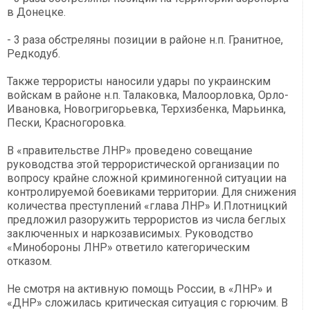
в Донецке.
- 3 раза обстреляны позиции в районе н.п. Гранитное,
Редкодуб.
Также террористы наносили удары по украинским
войскам в районе н.п. Талаковка, Малоорловка, Орло-
Ивановка, Новогригорьевка, Терхизбенка, Марьинка,
Пески, Красногоровка.
В «правительстве ЛНР» проведено совещание
руководства этой террористической организации по
вопросу крайне сложной криминогенной ситуации на
контролируемой боевиками территории. Для снижения
количества преступлений «глава ЛНР» И.Плотницкий
предложил разоружить террористов из числа беглых
заключенных и наркозависимых. Руководство
«Минобороны ЛНР» ответило категорическим
отказом.
Не смотря на активную помощь России, в «ЛНР» и
«ДНР» сложилась критическая ситуация с горючим. В