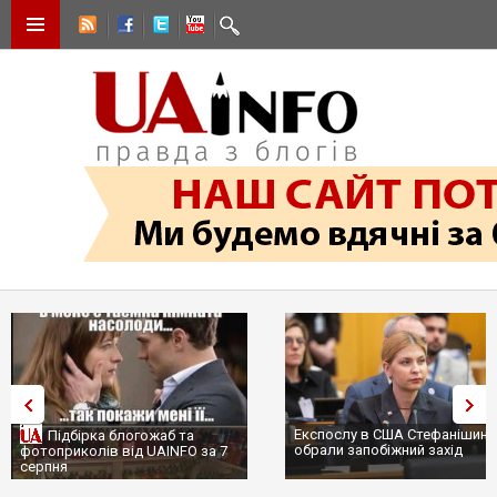
Експослу в США Стефанішині
Підбірка блогожаб та
обрали запобіжний захід
фотоприколів від UAINFO за 7
серпня