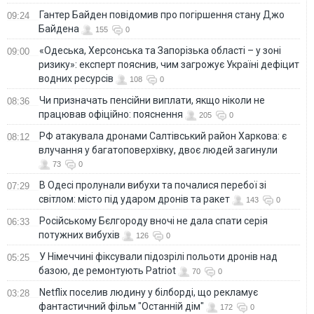
Гантер Байден повідомив про погіршення стану Джо
09:24
Байдена
155
0
«Одеська, Херсонська та Запорізька області – у зоні
09:00
ризику»: експерт пояснив, чим загрожує Україні дефіцит
водних ресурсів
108
0
Чи призначать пенсійни виплати, якщо ніколи не
08:36
працював офіційно: пояснення
205
0
РФ атакувала дронами Салтівський район Харкова: є
08:12
влучання у багатоповерхівку, двоє людей загинули
73
0
В Одесі пролунали вибухи та почалися перебої зі
07:29
світлом: місто під ударом дронів та ракет
143
0
Російському Бєлгороду вночі не дала спати серія
06:33
потужних вибухів
126
0
У Німеччині фіксували підозрілі польоти дронів над
05:25
базою, де ремонтують Patriot
70
0
Netflix поселив людину у білборді, що рекламує
03:28
фантастичний фільм "Останній дім"
172
0