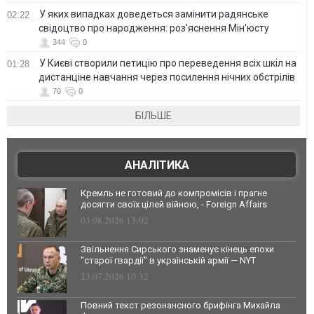
У яких випадках доведеться замінити радянське
02:22
свідоцтво про народження: роз'яснення Мін'юсту
344
0
У Києві створили петицію про переведення всіх шкіл на
01:28
дистанціне навчання через посилення нічних обстрілів
70
0
БІЛЬШЕ
АНАЛІТИКА
Кремль не готовий до компромісів і прагне
досягти своїх цілей війною, - Foreign Affairs
03.08.2026 13:02
Звільнення Сирського знаменує кінець епохи
"старої гвардії" в українській армії — NYT
23.07.2026 10:32
Повний текст резонансного брифінга Михайла