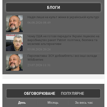
БЛОГИ
Надія лише на культ жінки в українській культурі
06.08.2026 08:49
Чому США не готові передати Україні ліцензію на
виробництво ракет Patriot: політика, безпека та
можливі альтернативи
03.08.2026 20:24
Перспектива: ЗСУ добомблять і всі інші склади
Wildberries
23.07.2026 11:31
ОБГОВОРЮВАНЕ
|
ПОПУЛЯРНЕ
День
Місяць
За весь час