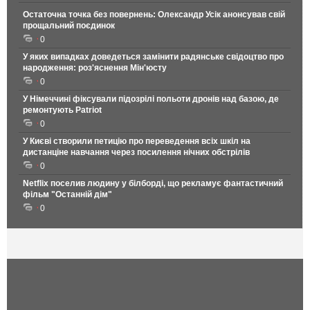
Остаточна точка без повернень: Олександр Усік анонсував свій
прощальний поєдинок
0
У яких випадках доведеться замінити радянське свідоцтво про
народження: роз'яснення Мін'юсту
0
У Німеччині фіксували підозрілі польоти дронів над базою, де
ремонтують Patriot
0
У Києві створили петицію про переведення всіх шкіл на
дистанціне навчання через посилення нічних обстрілів
0
Netflix поселив людину у білборді, що рекламує фантастичний
фільм "Останній дім"
0