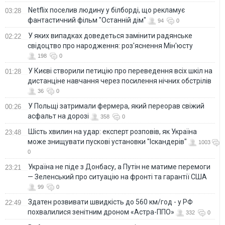
Netflix поселив людину у білборді, що рекламує
03:28
фантастичний фільм "Останній дім"
94
0
У яких випадках доведеться замінити радянське
02:22
свідоцтво про народження: роз'яснення Мін'юсту
198
0
У Києві створили петицію про переведення всіх шкіл на
01:28
дистанціне навчання через посилення нічних обстрілів
36
0
У Польщі затримали фермера, який переорав свіжий
00:26
асфальт на дорозі
358
0
Шість хвилин на удар: експерт розповів, як Україна
23:48
може знищувати пускові установки "Іскандерів"
1003
0
Україна не піде з Донбасу, а Путін не матиме перемоги
23:21
— Зеленський про ситуацію на фронті та гарантії США
99
0
Здатен розвивати швидкість до 560 км/год - у РФ
22:49
похвалилися зенітним дроном «Астра-ППО»
332
0