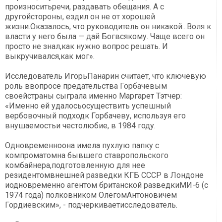
произноситьречи, раздавать обещания. А с
другойстороны, ездил он не от хорошей
жизни.Оказалось, что руководитель он никакой...Воля к
власти у него была — дай Богвсякому. Чаще всего он
просто не знал,как нужно вопрос решать. И
выкручивался,как мог».
Исследователь ИгорьПанарин считает, что ключевую
роль ввопросе предательства Горбачевым
своейстраны сыграла именно Маргарет Тэтчер:
«Именно ей удалосьосуществить успешный
вербовочный подходк Горбачеву, используя его
внушаемостьи честолюбие, в 1984 году.
Одновременноона имела пухлую папку с
компроматомна бывшего ставропольского
комбайнера,подготовленную для нее
резидентомвнешней разведки КГБ СССР в Лондоне
иодновременно агентом британской разведкиМИ-6 (с
1974 года) полковником ОлегомАнтоновичем
Гордиевским», - подчеркиваетисследователь.