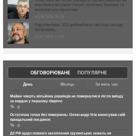
виробництво ракет Patriot: політика, безпека та
можливі альтернативи
03.08.2026 20:24
Перспектива: ЗСУ добомблять і всі інші склади
Wildberries
23.07.2026 11:31
ОБГОВОРЮВАНЕ
|
ПОПУЛЯРНЕ
День
Місяць
За весь час
Майже чверть мільйона українців не повернулися після виїзду
за кордон у першому півріччі
0
Остаточна точка без повернень: Олександр Усік анонсував свій
прощальний поєдинок
0
Дії РФ щодо повного захоплення грузинських земель не