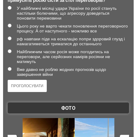
примусять росію сісти за стіл переговорів?
У найближчі місяці удари України по росії стануть
настільки болючими, що агресору доведеться
поновити перемовини
Цього року не варто чекати поновлення переговорного
процесу. А от наступного - можливо все
рф навпаки піде на ескалацію попри здоровий глузд і
намагатиметься триматися до останнього
Найближчим часом росія може погодитись на
переговори, але серйозних намірів росіяни не
матимуть
Вже давно не роблю жодних прогнозів щодо
завершення війни
ФОТО