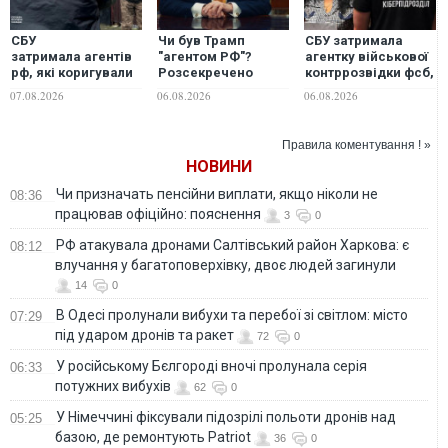
СБУ
Чи був Трамп
СБУ затримала
затримала агентів
"агентом РФ"?
агентку військової
рф, які коригували
Розсекречено
контррозвідки фсб,
удари ворога по
матеріали
яка шпигувала для
07.08.2026
06.08.2026
06.08.2026
Миколаєву
таємного
ворога на
розслідування
Дніпропетровщині
Правила коментування ! »
НОВИНИ
Чи призначать пенсійни виплати, якщо ніколи не
08:36
працював офіційно: пояснення
3
0
РФ атакувала дронами Салтівський район Харкова: є
08:12
влучання у багатоповерхівку, двоє людей загинули
14
0
В Одесі пролунали вибухи та перебої зі світлом: місто
07:29
під ударом дронів та ракет
72
0
У російському Бєлгороді вночі пролунала серія
06:33
потужних вибухів
62
0
У Німеччині фіксували підозрілі польоти дронів над
05:25
базою, де ремонтують Patriot
36
0