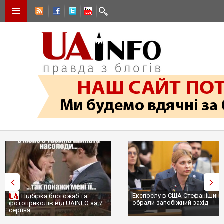
Експослу в США Стефанішині
Підбірка блогожаб та
обрали запобіжний захід
фотоприколів від UAINFO за 7
серпня