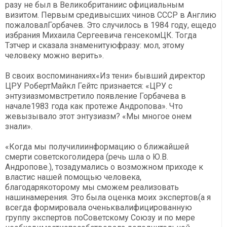
разу не был в Великобританиис официальным
визитом. Первым средивысших чинов СССР в Англию
пожаловалГорбачев. Это случилось в 1984 году, ещедо
избрания Михаила Сергеевича генсекомЦК. Тогда
Тэтчер и сказала знаменитуюфразу: мол, этому
человеку можно верить».
В своих воспоминаниях«Из тени» бывший директор
ЦРУ РобертМайкл Гейтс признается: «ЦРУ с
энтузиазмомвстретило появление Горбачева в
начале1983 года как протеже Андропова». Что
жевызывало этот энтузиазм? «Мы многое онем
знали».
«Когда мы получилиинформацию о ближайшей
смерти советскоголидера (речь шла о Ю.В.
Андропове.), тозадумались о возможном приходе к
властис нашей помощью человека,
благодарякоторому мы сможем реализовать
нашинамерения. Это была оценка моих экспертов(а я
всегда формировала оченьквалифицированную
группу экспертов поСоветскому Союзу и по мере