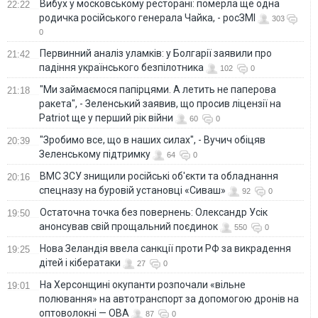
Вибух у московському ресторані: померла ще одна
22:22
родичка російського генерала Чайка, - росЗМІ
303
0
Первинний аналіз уламків: у Болгарії заявили про
21:42
падіння українського безпілотника
102
0
"Ми займаємося папірцями. А летить не паперова
21:18
ракета", - Зеленський заявив, що просив ліцензії на
Patriot ще у перший рік війни
60
0
"Зробимо все, що в наших силах", - Вучич обіцяв
20:39
Зеленському підтримку
64
0
ВМС ЗСУ знищили російські об'єкти та обладнання
20:16
спецназу на буровій установці «Сиваш»
92
0
Остаточна точка без повернень: Олександр Усік
19:50
анонсував свій прощальний поєдинок
550
0
Нова Зеландія ввела санкції проти РФ за викрадення
19:25
дітей і кібератаки
27
0
На Херсонщині окупанти розпочали «вільне
19:01
полювання» на автотранспорт за допомогою дронів на
оптоволокні — ОВА
87
0