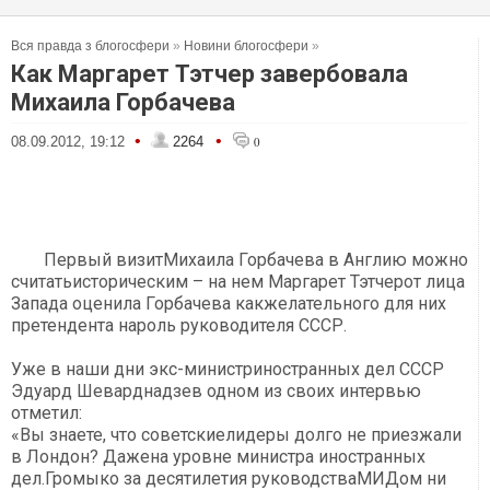
Вся правда з блогосфери
»
Новини блогосфери
»
Как Маргарет Тэтчер завербовала
Михаила Горбачева
•
•
08.09.2012, 19:12
2264
0
Первый визитМихаила Горбачева в Англию можно
считатьисторическим – на нем Маргарет Тэтчерот лица
Запада оценила Горбачева какжелательного для них
претендента нароль руководителя СССР.
Уже в наши дни экс-министриностранных дел СССР
Эдуард Шеварднадзев одном из своих интервью
отметил:
«Вы знаете, что советскиелидеры долго не приезжали
в Лондон? Дажена уровне министра иностранных
дел.Громыко за десятилетия руководстваМИДом ни