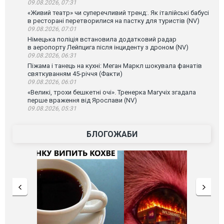
09.08.2026, 07:31
«Живий театр» чи суперечливий тренд:. Як італійські бабусі
в ресторані перетворилися на пастку для туристів (NV)
09.08.2026, 07:01
Німецька поліція встановила додатковий радар
в аеропорту Лейпцига після інциденту з дроном (NV)
09.08.2026, 06:31
Піжама і танець на кухні: Меган Маркл шокувала фанатів
святкуванням 45-річчя (Факти)
09.08.2026, 06:01
«Великі, трохи бешкетні очі». Тренерка Магучіх згадала
перше враження від Ярослави (NV)
09.08.2026, 05:31
БЛОГОЖАБИ