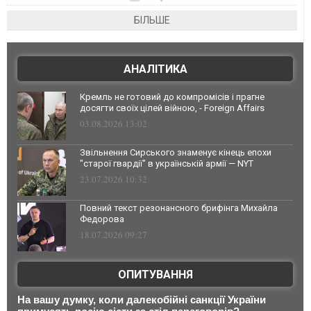
БІЛЬШЕ
АНАЛІТИКА
Кремль не готовий до компромісів і прагне
досягти своїх цілей війною, - Foreign Affairs
03.08.2026 13:02
Звільнення Сирського знаменує кінець епохи
"старої гвардії" в українській армії — NYT
23.07.2026 10:32
Повний текст резонансного брифінга Михайла
Федорова
18.07.2026 09:27
ОПИТУВАННЯ
На вашу думку, коли далекобійні санкції України