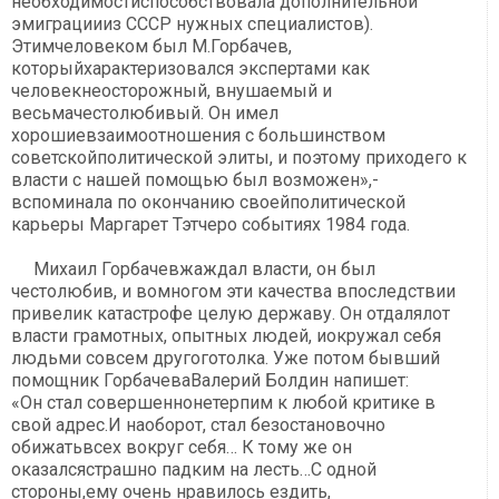
необходимостиспособствовала дополнительной
эмиграциииз СССР нужных специалистов).
Этимчеловеком был М.Горбачев,
которыйхарактеризовался экспертами как
человекнеосторожный, внушаемый и
весьмачестолюбивый. Он имел
хорошиевзаимоотношения с большинством
советскойполитической элиты, и поэтому приходего к
власти с нашей помощью был возможен»,-
вспоминала по окончанию своейполитической
карьеры Маргарет Тэтчеро событиях 1984 года.
Михаил Горбачевжаждал власти, он был
честолюбив, и вомногом эти качества впоследствии
привелик катастрофе целую державу. Он отдалялот
власти грамотных, опытных людей, иокружал себя
людьми совсем другоготолка. Уже потом бывший
помощник ГорбачеваВалерий Болдин напишет:
«Он стал совершеннонетерпим к любой критике в
свой адрес.И наоборот, стал безостановочно
обижатьвсех вокруг себя… К тому же он
оказалсястрашно падким на лесть…С одной
стороны,ему очень нравилось ездить,