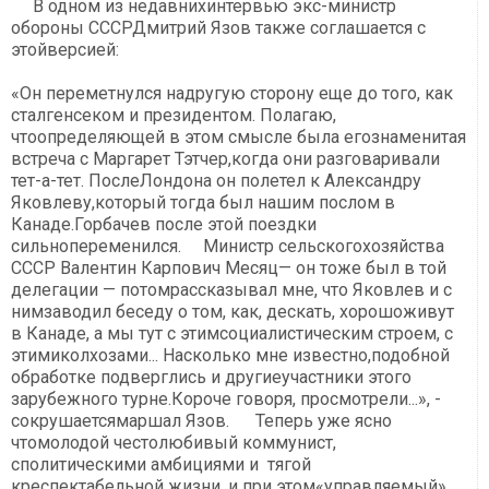
В одном из недавнихинтервью экс-министр
обороны СССРДмитрий Язов также соглашается с
этойверсией:
«Он переметнулся надругую сторону еще до того, как
сталгенсеком и президентом. Полагаю,
чтоопределяющей в этом смысле была егознаменитая
встреча с Маргарет Тэтчер,когда они разговаривали
тет-а-тет. ПослеЛондона он полетел к Александру
Яковлеву,который тогда был нашим послом в
Канаде.Горбачев после этой поездки
сильнопеременился. Министр сельскогохозяйства
СССР Валентин Карпович Месяц— он тоже был в той
делегации — потомрассказывал мне, что Яковлев и с
нимзаводил беседу о том, как, дескать, хорошоживут
в Канаде, а мы тут с этимсоциалистическим строем, с
этимиколхозами... Насколько мне известно,подобной
обработке подверглись и другиеучастники этого
зарубежного турне.Короче говоря, просмотрели...», -
сокрушаетсямаршал Язов. Теперь уже ясно
чтомолодой честолюбивый коммунист,
сполитическими амбициями и тягой
креспектабельной жизни, и при этом«управляемый»