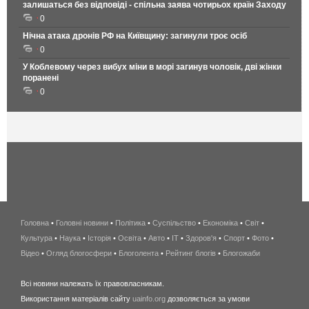
залишаться без відповіді - спільна заява чотирьох країн Заходу
0
Нічна атака дронів РФ на Київщину: загинули троє осіб
0
У Коблевому через вибух міни в морі загинув чоловік, дві жінки
поранені
0
Головна
•
Головні новини
•
Політика
•
Суспільство
•
Економіка
беспроводной
•
Світ
•
Культура
•
Наука
•
Історія
•
Освіта
•
Авто
•
IT
•
Здоров'я
интернет
•
Спорт
•
Фото
•
Відео
•
Огляд блогосфери
•
Блоголента
•
Рейтинг блогів
киев
•
Блогожаби
и
Всі новини належать їх правовласникам.
область
Використання матеріалів сайту
uainfo.org
дозволяється за умови
wimax