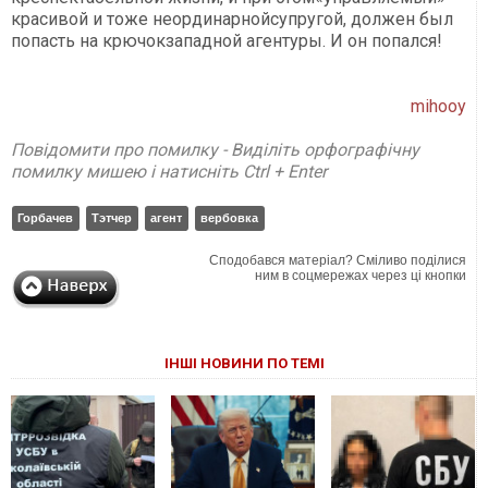
красивой и тоже неординарнойсупругой, должен был
попасть на крючокзападной агентуры. И он попался!
mihooy
Повідомити про помилку - Виділіть орфографічну
помилку мишею і натисніть Ctrl + Enter
Горбачев
Тэтчер
агент
вербовка
Сподобався матеріал? Сміливо поділися
ним в соцмережах через ці кнопки
ІНШІ НОВИНИ ПО ТЕМІ