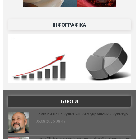
ІНФОГРАФІКА
БЛОГИ
Надія лише на культ жінки в українській культурі
06.08.2026 08:49
Чому США не готові передати Україні ліцензію на