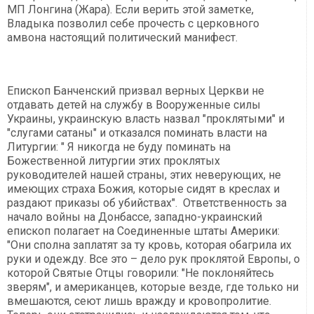
МП Лонгина (Жара). Если верить этой заметке,
Владыка позволил себе прочесть с церковного
амвона настоящий политический манифест.
Епископ Банченский призвал верных Церкви не
отдавать детей на службу в Вооруженные силы
Украины, украинскую власть назвал "проклятыми" и
"слугами сатаны" и отказался поминать власти на
Литургии: " Я никогда не буду поминать на
Божественной литургии этих проклятых
руководителей нашей страны, этих неверующих, не
имеющих страха Божия, которые сидят в креслах и
раздают приказы об убийствах". Ответственность за
начало войны на Донбассе, западно-украинский
епископ полагает на Соединенные штаты Америки:
"Они сполна заплатят за ту кровь, которая обагрила их
руки и одежду. Все это – дело рук проклятой Европы, о
которой Святые Отцы говорили: "Не поклоняйтесь
зверям", и американцев, которые везде, где только ни
вмешаются, сеют лишь вражду и кровопролитие.