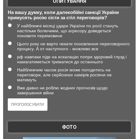
ОПИТУВАННЯ
На вашу думку, коли далекобійні санкції України
примусять росію сісти за стіл переговорів?
У найближчі місяці удари України по росії стануть
настільки болючими, що агресору доведеться
поновити перемовини
Цього року не варто чекати поновлення переговорного
процесу. А от наступного - можливо все
рф навпаки піде на ескалацію попри здоровий глузд і
намагатиметься триматися до останнього
Найближчим часом росія може погодитись на
переговори, але серйозних намірів росіяни не
матимуть
Вже давно не роблю жодних прогнозів щодо
завершення війни
ФОТО