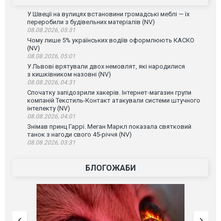
У Швеції на вулицях встановини громадські меблі — їх
переробили з будівельних матеріалів (NV)
08.08.2026, 05:31
Чому лише 5% українських водіїв оформлюють КАСКО
(NV)
08.08.2026, 05:01
У Львові врятували двох немовлят, які народилися
з кишківником назовні (NV)
08.08.2026, 04:31
Спочатку запідозрили хакерів. Інтернет-магазин групи
компаній Текстиль-Контакт атакували системи штучного
інтелекту (NV)
08.08.2026, 04:01
Знімав принц Гаррі. Меган Маркл показала святковий
танок з нагоди свого 45-річчя (NV)
08.08.2026, 03:31
БЛОГОЖАБИ