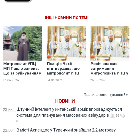
ІНШІ НОВИНИ ПО ТЕМІ
Митрополит УПЦ
Поліція Чехії
Росія вважає
МП Павло заявив,
підтвердила, що
затримання
що за руйнуванням
митрополит РПЦ
митрополита РПЦ у
у Києво-
Іларіон перевозив
Чехії спробою
16.06.2026
04.06.2026
26.05.2026
Печерській лаврі
кокаїн
очорнити
стоїть диявол, а в
православ’я
Росії "співчувають"
Правила коментування ! »
НОВИНИ
Штучний інтелект у китайській армії: впроваджується
23:55
система для планування масованих авіаударів
66
0
В місті Аспендос у Туреччині знайшли 2,2-метрову
23:30