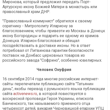
Миронова, который предложил передать Порт-
Артурскую икону Божией Матери в монастырь или
православный храм ДНР.
"Православный коммунист" обратился к своему
соратнику - Митрополиту Илариону за
благословением, чтобы привезти из Москвы в Донецк
икону Богородицы и подарить ее одному из храмов
Донецка. Иларион благословил и обещал
посодействовать в доставке иконы. Но в ответ
потребовал от Литвинова гарантии безопасности
поставок на Донбасс церковных товаров из
российского завода "Софрино", особенно ювелирных.
Человек Онуфрия
16 сентября 2014 года многие российские интернет-
сайты перепечатали публикацию сайта "Татьянин
день", якобы перевод с румынского языка публикации
сайта
activenews.ro
, в которой повествуется о
воскресной проповеди Героя Украины, епископа
Банченского, так называемого приемного отца
четырехсот детей, викария Черновицкой епархии УПЦ