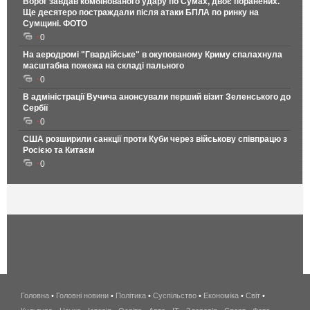
Ворог завдав комбінованого удару по Сумах, двоє поранених.
Ще десятеро постраждали після атаки БПЛА по ринку на
Сумщині. ФОТО
0
На аеродромі "Гвардійське" в окупованому Криму спалахнула
масштабна пожежа на складі пального
0
В адміністрації Вучича анонсували перший візит Зеленського до
Сербії
0
США розширили санкції проти Куби через військову співпрацю з
Росією та Китаєм
0
Головна
•
Головні новини
•
Політика
•
Суспільство
•
Економіка
беспроводной
•
Світ
•