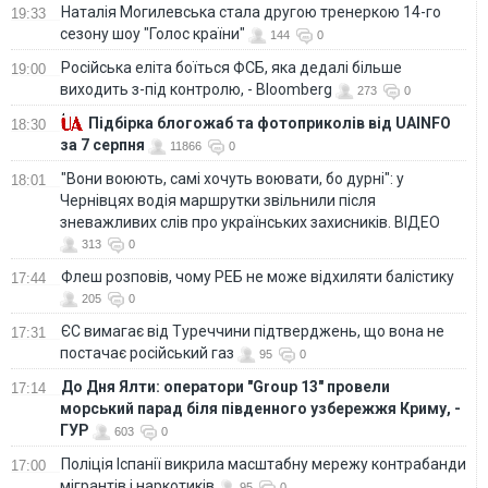
Наталія Могилевська стала другою тренеркою 14-го
19:33
сезону шоу "Голос країни"
144
0
Російська еліта боїться ФСБ, яка дедалі більше
19:00
виходить з-під контролю, - Bloomberg
273
0
Підбірка блогожаб та фотоприколів від UAINFO
18:30
за 7 серпня
11866
0
"Вони воюють, самі хочуть воювати, бо дурні": у
18:01
Чернівцях водія маршрутки звільнили після
зневажливих слів про українських захисників. ВІДЕО
313
0
Флеш розповів, чому РЕБ не може відхиляти балістику
17:44
205
0
ЄС вимагає від Туреччини підтверджень, що вона не
17:31
постачає російський газ
95
0
До Дня Ялти: оператори "Group 13" провели
17:14
морський парад біля південного узбережжя Криму, -
ГУР
603
0
Поліція Іспанії викрила масштабну мережу контрабанди
17:00
мігрантів і наркотиків
95
0