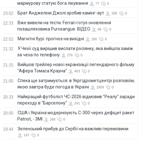
мармурову статую бога лікування
77
0
Брат Анджеліни Джолі зробив камінг-аут
23:02
289
0
Вже вивели на тести: Ferrari готує оновлення
22:33
позашляховика Purosangue. ВІДЕО
89
0
Магнітні бурі: прогноз на вихідні
22:02
180
0
У Чехії суд вирішив вислати росіянку, яка вийшла заміж
21:32
за чеха по телефону
276
0
Вийшов трейлер нової екранізації легендарного фільму
21:15
"Афера Томаса Крауна"
403
0
Спека ще затримується: в Укргідрометцентрі розповіли,
21:00
якою завтра буде погода в Україні
1809
0
Найкращий футболіст ЧС-2026 відмовив "Реалу" заради
20:33
переходу в "Барселону"
241
0
США і Україна модернізують С-300 через дефіцит ракет
20:00
Patriot, - ЗМІ
268
0
Зеленський прибув до Сербії на важливі перемовини
19:44
147
0