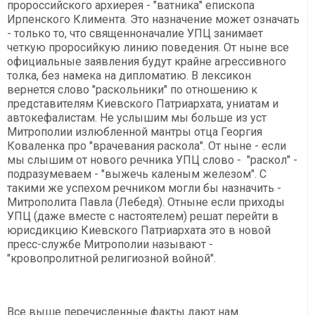
пророссийского архиерея - "ватника" епископа
Ирпенского Климента. Это назначение может означать
- только то, что священноначалие УПЦ занимает
четкую проросийкую линию поведения. От ныне все
официальные заявления будут крайне агрессивного
толка, без намека на дипломатию. В лексикон
вернется слово "раскольники" по отношению к
представителям Киевского Патриархата, униатам и
автокефалистам. Не услышим мы больше из уст
Митрополии излюбленной мантры отца Георгия
Коваленка про "врачевания раскола". От ныне - если
мы слышим от нового речника УПЦ слово - "раскол" -
подразумеваем - "выжечь каленым железом". С
такими же успехом речником могли бы назначить -
Митрополита Павла (Лебедя). Отныне если приходы
УПЦ (даже вместе с настоятелем) решат перейти в
юрисдикцию Киевского Патриархата это в новой
пресс-службе Митрополии называют -
"кровопролитной религиозной войной".
Все выше перечисленные факты дают нам