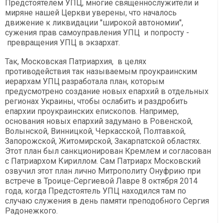
Предстоятелем УПЦ, многие священнослужители и
миряне нашей Церкви уверены, что началось
движение к ликвидации "широкой автономии",
сужения прав самоуправления УПЦ и попросту -
превращения УПЦ в экзархат.
Так, Московская Патриархия, в целях
противодействия так называемым проукраинским
иерархам УПЦ разработала план, которым
предусмотрено создание новых епархий в отдельных
регионах Украины, чтобы ослабить и раздробить
епархии проукраинских епископов. Например,
основания новых епархий задумано в Ровенской,
Волынской, Винницкой, Черкасской, Полтавкой,
Запорожской, Житомирской, Закарпатской областях.
Этот план был санкционирован Кремлем и согласован
с Патриархом Кириллом. Сам Патриарх Московский
озвучил этот план лично Митрополиту Онуфрию при
встрече в Троице-Сергиевой Лавре 8 октября 2014
года, когда Предстоятель УПЦ находился там по
случаю служения в день памяти преподобного Сергия
Радонежкого.