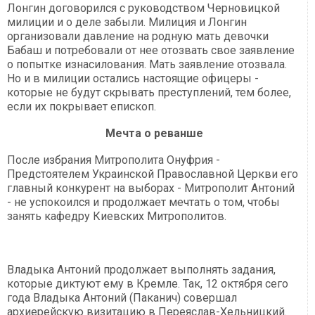
Лонгин договорился с руководством Черновицкой
милиции и о деле забыли. Милиция и Лонгин
организовали давление на родную мать девочки
Бабаш и потребовали от нее отозвать свое заявление
о попытке изнасилования. Мать заявление отозвала.
Но и в милиции остались настоящие офицеры -
которые не будут скрывать преступлений, тем более,
если их покрывает епископ.
Мечта о реванше
После избрания Митрополита Онуфрия -
Предстоятелем Украинской Православной Церкви его
главный конкурент на выборах - Митрополит Антоний
- не успокоился и продолжает мечтать о том, чтобы
занять кафедру Киевских Митрополитов.
Владыка Антоний продолжает выполнять задания,
которые диктуют ему в Кремле. Так, 12 октября сего
года Владыка Антоний (Паканич) совершал
архиерейскую визитацию в Переяслав-Хельницкий.