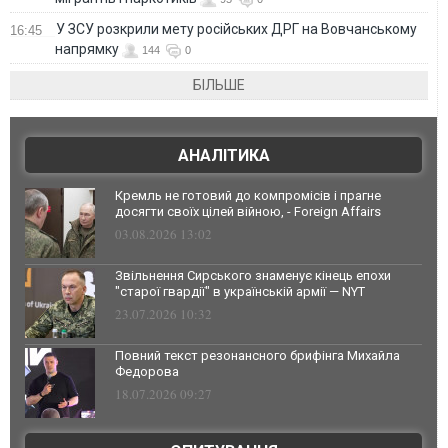
У ЗСУ розкрили мету російських ДРГ на Вовчанському
16:45
напрямку
144
0
БІЛЬШЕ
АНАЛІТИКА
Кремль не готовий до компромісів і прагне
досягти своїх цілей війною, - Foreign Affairs
03.08.2026 13:02
Звільнення Сирського знаменує кінець епохи
"старої гвардії" в українській армії — NYT
23.07.2026 10:32
Повний текст резонансного брифінга Михайла
Федорова
18.07.2026 09:27