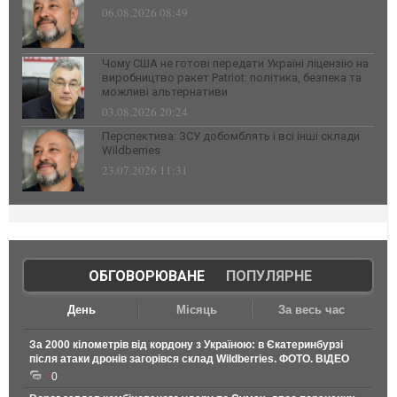
06.08.2026 08:49
Чому США не готові передати Україні ліцензію на
виробництво ракет Patriot: політика, безпека та
можливі альтернативи
03.08.2026 20:24
Перспектива: ЗСУ добомблять і всі інші склади
Wildberries
23.07.2026 11:31
ОБГОВОРЮВАНЕ
|
ПОПУЛЯРНЕ
День
Місяць
За весь час
За 2000 кілометрів від кордону з Україною: в Єкатеринбурзі
після атаки дронів загорівся склад Wildberries. ФОТО. ВІДЕО
0