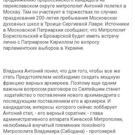
переяславском округе митрополит Антоний полетел в
Москву. Там он участвует в торжествах по случаю
празднования 200-летия пребывания Московских
духовных школ в Троице-Сергиевой Лавре. Источники
в Московской Патриархии сообщают, что Митрополит
Бориспольский и Броварской будет иметь встречу
лично с Патриархом Кириллом по вопросу
парламентских выборов в Украине.
Владыка Антоний понял, что для того, чтобы все же
стать Предстоятелем необходимо создать мощную
фракцию верных архиереев. Поэтому еще одним
важным вопросом разговора со Святейшим станет
ходатайство о поставлении нового архимандрита с
последующим поставлением его в архиереи. И
кандидатом, интересы которого сейчас лоббирует
Антоний стал, - его верный соратник - глава
административного аппарата Киевской Митрополии,
нелюбимый внучатый племянник покойного
Митрополита Владимира (Сабодана) - протоиерей