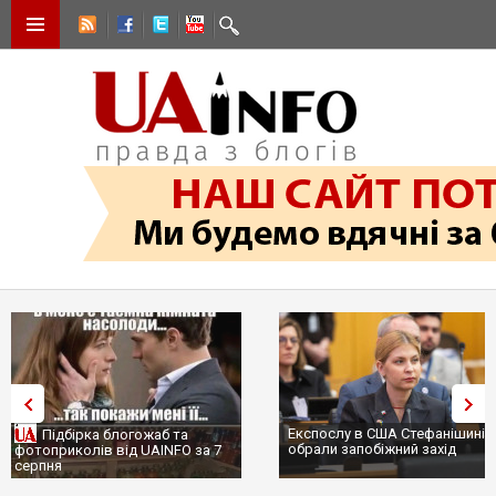
Експослу в США Стефанішиній
Трамп не передасть Україні
обрали запобіжний захід
сотні ракет до Patriot, бо у С
...