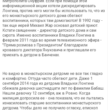
Митрополита Онуфрия. Если при помощи этой
информационной акции хотели дискредитировать
Лонгина, против него могли бы использовать то, что из
его монастырского детского дома сбегают
воспитанники, которых там домогаются! В 1992 году -
так еще иерей Михаил Жар основал детский приют.
Кстати священник - директор детского дома и сам
сирота. Именно воспитанники Владики Лонгина в
феврале 2011 года во время телевизионного эфира -
"Пряма розмова з Президентом" благодарили
кровавого диктатора Януковича и приглашали его
приехать в детдом в Банченах.
Но видно в монастырском детдоме не все так гладко
и комфортно. Оттуда часто сбегают дети. Даже 1
сентября 2014 года из детдома Владыки Лонгина
сбежала девочка шестнадцати лет по фамилии Бабаш.
Нашли девочку 12 сентября, аж в Ровно. Когда
милиция допросила ее - она показала, что ее пытались
изнасиловать старшие воспитанники монастырского
детдома. Чтобы дело не получило огласку, епископ