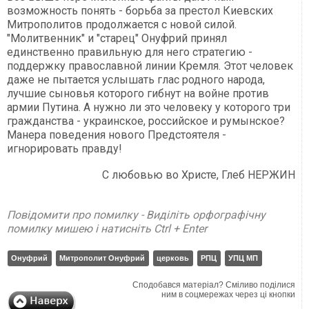
возможность понять - борьба за престол Киевских
Митрополитов продолжается с новой силой.
"Молитвенник" и "старец" Онуфрий принял
единственно правильную для него стратегию -
поддержку православной линии Кремля. Этот человек
даже не пытается услышать глас родного народа,
лучшие сыновья которого гибнут на войне против
армии Путина. А нужно ли это человеку у которого три
гражданства - украинское, российское и румынское?
Манера поведения нового Предстоятеля -
игнорировать правду!
С любовью во Христе, Глеб НЕРЖИН
Повідомити про помилку - Виділіть орфографічну
помилку мишею і натисніть Ctrl + Enter
Онуфрий
Митрополит Онуфрий
церковь
РПЦ
УПЦ МП
Сподобався матеріал? Сміливо поділися
ним в соцмережах через ці кнопки