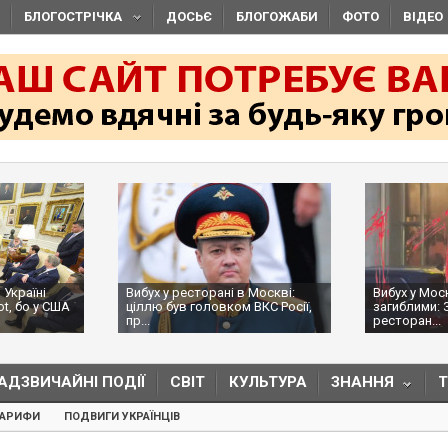
БЛОГОСТРІЧКА
ДОСЬЄ
БЛОГОЖАБИ
ФОТО
ВІДЕО
Вибух у ресторані в Москві:
Вибух у Москві з трьома
ціллю був головком ВКС Росії,
загиблими: ЗМІ пишуть, що в
пр...
ресторан...
АДЗВИЧАЙНІ ПОДІЇ
СВІТ
КУЛЬТУРА
ЗНАННЯ
ТАРИФИ
ПОДВИГИ УКРАЇНЦІВ