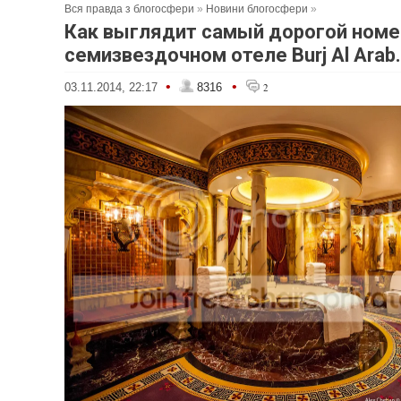
Вся правда з блогосфери
»
Новини блогосфери
»
Как выглядит самый дорогой номе
семизвездочном отеле Burj Al Arab
•
•
03.11.2014, 22:17
8316
2