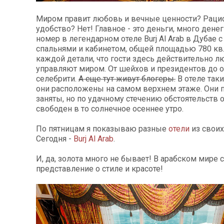
Миром правит любовь и вечные ценности? Раци
удобство? Нет! Главное - это деньги, много ден
номер в легендарном отеле Burj Al Arab в Дубае 
спальнями и кабинетом, общей площадью 780 кв.
каждой детали, что гости здесь действительно л
управляют миром. От шейхов и президентов до о
селебрити.
А еще тут живут блогеры.
В отеле таки
они расположены на самом верхнем этаже. Они п
заняты, но по удачному стечению обстоятельств 
свободен в то солнечное осеннее утро.
По пятницам я показываю разные
отели
из своих
Сегодня -
Burj Al Arab
.
И, да, золота много не бывает! В арабском мире 
представление о стиле и красоте!