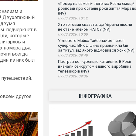
«Помер на самоті»: легенда Реала емоцій
розповів про останні роки життя Марад
онализм и
(NV)
ег! Двухэтажный
07.08.2026, 10:12
с двумя
Хто готовий сказати, що Україна ніколи
м. подчеркнет в
не стане членом НАТО? (NV)
07.08.2026, 10:00
юди, которые
У «нового Майка Тайсона» змінився
лигархов и
суперник: IBF офіційно призначила бій
х номера два,
за титул, від якого відмовився Усик (NV)
очти всегда
07.08.2026, 09:48
один из них был
Програв конкуренцію китайцям. В Росії
визнали банкрутом єдиного виробника
телевізорів (NV)
07.08.2026, 09:36
 путешествий.
ІНФОГРАФІКА
совсем другое