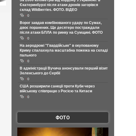
За 2000 кілометрів від кордону з Україною: в
Єкатеринбурзі після атаки дронів загорівся
склад Wildberries. ФОТО. ВІДЕО
0
Ворог завдав комбінованого удару по Сумах,
двоє поранених. Ще десятеро постраждали
після атаки БПЛА по ринку на Сумщині. ФОТО
0
На аеродромі "Гвардійське" в окупованому
Криму спалахнула масштабна пожежа на складі
пального
0
В адміністрації Вучича анонсували перший візит
Зеленського до Сербії
0
США розширили санкції проти Куби через
військову співпрацю з Росією та Китаєм
0
ФОТО