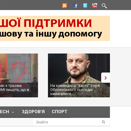
На командира "Хартії" Ігоря
Трамп засумнівався 
Оболєнського сьогодні
дозволу Україні виро
намагалися...
ракети Pat...
TECH
ЗДОРОВ'Я
СПОРТ