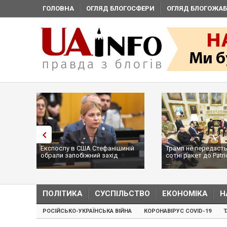
ГОЛОВНА
ОГЛЯД БЛОГОСФЕРИ
ОГЛЯД БЛОГОЖАБ
послу в США Стефанішиній
Трамп не передасть Україні
ли запобіжний захід
сотні ракет до Patriot, бо у США
...
ПОЛІТИКА
СУСПІЛЬСТВО
ЕКОНОМІКА
Н
РОСІЙСЬКО-УКРАЇНСЬКА ВІЙНА
КОРОНАВІРУС COVID-19