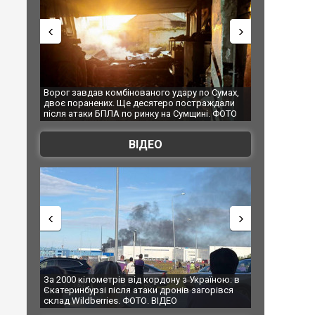
 Сумах,
За 2000 кілометрів від кордону з Україною: в
"Мої іграшки"
ждали
Єкатеринбурзі після атаки дронів загорівся
суперкарів в
. ФОТО
склад Wildberries. ФОТО. ВІДЕО
ВІДЕО
їною: в
В Таїланді футболіст загинув від удару
Топпосадовцю
рівся
блискавки під час матчу: ще 12 людей
підозру
постраждали. ВІДЕО