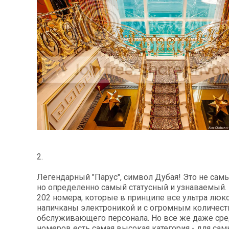
2.
Легендарный "Парус", символ Дубая! Это не сам
но определенно самый статусный и узнаваемый. Bur
202 номера, которые в принципе все ультра люк
напичканы электроникой и с огромным количес
обслуживающего персонала. Но все же даже сре
номеров есть самая высокая категория - для са