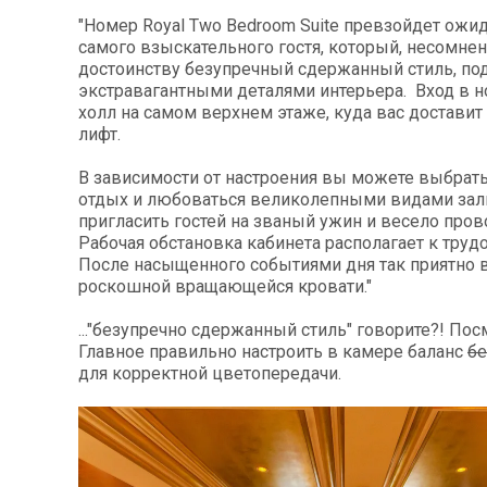
"Номер Royal Two Bedroom Suite превзойдет ожи
самого взыскательного гостя, который, несомнен
достоинству безупречный сдержанный стиль, по
экстравагантными деталями интерьера. Вход в н
холл на самом верхнем этаже, куда вас достави
лифт.
В зависимости от настроения вы можете выбрат
отдых и любоваться великолепными видами зали
пригласить гостей на званый ужин и весело пров
Рабочая обстановка кабинета располагает к тру
После насыщенного событиями дня так приятно 
роскошной вращающейся кровати."
..."безупречно сдержанный стиль" говорите?! Посм
Главное правильно настроить в камере баланс
бе
для корректной цветопередачи.