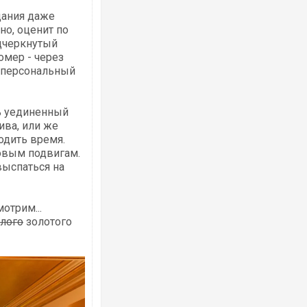
дания даже
но, оценит по
дчеркнутый
омер - через
т персональный
ь уединенный
ва, или же
одить время.
довым подвигам.
выспаться на
отрим...
лого
золотого