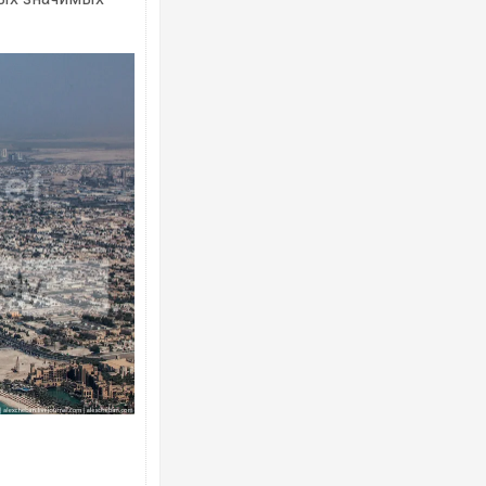
Ворог завдав комбінованого удару по
двоє поранених. Ще десятеро постра
після атаки БПЛА по ринку на Сумщині
За 2000 кілометрів від кордону з Укра
Єкатеринбурзі після атаки дронів заго
склад Wildberries. ФОТО. ВІДЕО