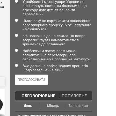
У найближчі місяці удари України по
но
росії стануть настільки болючими, що
они
агресору доведеться поновити
перемовини
Цього року не варто чекати поновлення
переговорного процесу. А от наступного
- можливо все
рф навпаки піде на ескалацію попри
здоровий глузд і намагатиметься
триматися до останнього
Найближчим часом росія може
погодитись на переговори, але
серйозних намірів росіяни не матимуть
Вже давно не роблю жодних прогнозів
щодо завершення війни
ОБГОВОРЮВАНЕ
|
ПОПУЛЯРНЕ
День
Місяць
За весь час