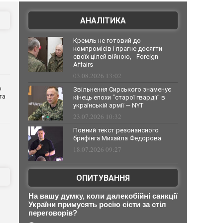
АНАЛІТИКА
Кремль не готовий до
компромісів і прагне досягти
своїх цілей війною, - Foreign
Affairs
03.08.2026 13:02
о
Звільнення Сирського знаменує
та
кінець епохи "старої гвардії" в
українській армії — NYT
23.07.2026 10:32
Повний текст резонансного
брифінга Михайла Федорова
18.07.2026 09:27
ОПИТУВАННЯ
На вашу думку, коли далекобійні санкції
України примусять росію сісти за стіл
переговорів?