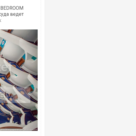
O-BEDROOM
куда ведет
: