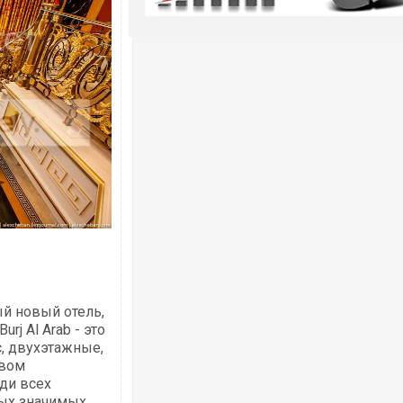
ый новый отель,
j Al Arab - это
с, двухэтажные,
твом
ди всех
мых значимых