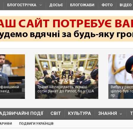
БЛОГОСТРІЧКА
ДОСЬЄ
БЛОГОЖАБИ
ФОТО
ВІДЕО
ефанішиній
Трамп не передасть Україні
Вибух у рес
захід
сотні ракет до Patriot, бо у США
ціллю був г
...
пр...
АДЗВИЧАЙНІ ПОДІЇ
СВІТ
КУЛЬТУРА
ЗНАННЯ
ТАРИФИ
ПОДВИГИ УКРАЇНЦІВ