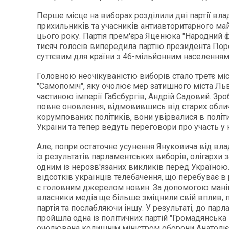
Перше місце на виборах розділили дві партії влад
прихильників та учасників антиавторитарного ма
цього року. Партія прем'єра Яценюка "Народний ф
тисяч голосів випередила партію президента Пор
суттєвим для країни з 46-мільйонним населенням
Головною неочікуваністю виборів стало третє міс
"Самопоміч", яку очолює мер затишного міста Льв
частиною імперії Габсбургів, Андрій Садовий. Зр
повне оновлення, відмовившись від старих облич
корумпованих політиків, вони увірвалися в політ
України та тепер ведуть переговори про участь у к
Але, попри остаточне усунення Януковича від вла
із результатів парламентських виборів, олігархи
одним із нерозв'язаних викликів перед Україною
відсотків українців телебачення, що перебуває в р
є головним джерелом новин. За допомогою мані
власники медіа ще більше зміцнили свій вплив,
партія та послабляючи іншу. У результаті, до парл
пройшла одна із політичних партій "Громадянська 
очолювана колишнім міністром оборони Анатолі