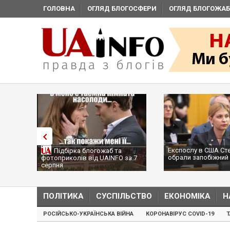
ГОЛОВНА
ОГЛЯД БЛОГОСФЕРИ
ОГЛЯД БЛОГОЖАБ
Експослу в США Ст
Підбірка блогожаб та
обрали запобіжний 
фотоприколів від UAINFO за 7
серпня
ПОЛІТИКА
СУСПІЛЬСТВО
ЕКОНОМІКА
Н
РОСІЙСЬКО-УКРАЇНСЬКА ВІЙНА
КОРОНАВІРУС COVID-19