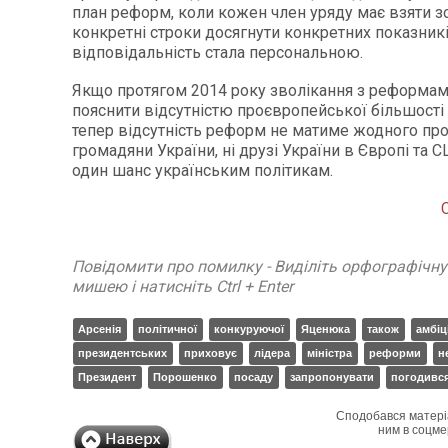
план реформ, коли кожен член уряду має взяти з
конкретні строки досягнути конкретних показникі
відповідальність стала персональною.
Якщо протягом 2014 року зволікання з реформам
пояснити відсутністю проєвропейської більшості 
тепер відсутність реформ не матиме жодного про
громадяни України, ні друзі України в Європі та 
один шанс українським політикам.
Повідомити про помилку - Виділіть орфографічн
мишею і натисніть Ctrl + Enter
Арсенія
політичної
конкуруючої
Яценюка
також
амбіц
президентських
приховує
лідера
міністра
реформи
н
Президент
Порошенко
посаду
запропонувати
погодивс
Сподобався матері
ним в соцме