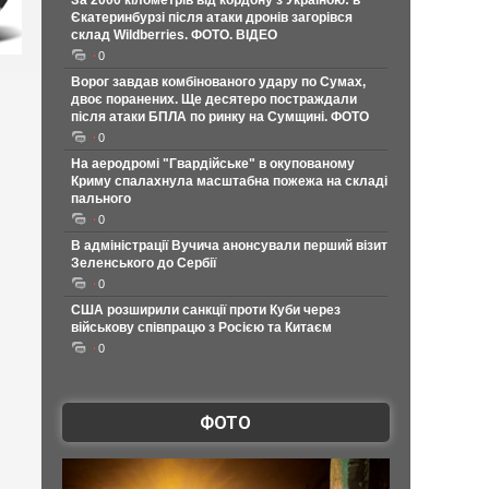
За 2000 кілометрів від кордону з Україною: в
Єкатеринбурзі після атаки дронів загорівся
склад Wildberries. ФОТО. ВІДЕО
0
Ворог завдав комбінованого удару по Сумах,
двоє поранених. Ще десятеро постраждали
після атаки БПЛА по ринку на Сумщині. ФОТО
0
На аеродромі "Гвардійське" в окупованому
Криму спалахнула масштабна пожежа на складі
пального
0
В адміністрації Вучича анонсували перший візит
Зеленського до Сербії
0
США розширили санкції проти Куби через
військову співпрацю з Росією та Китаєм
0
ФОТО