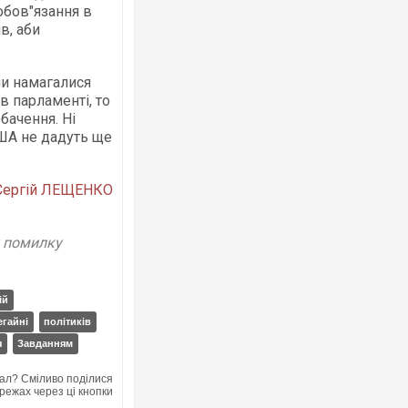
обов"язання в
в, аби
и намагалися
в парламенті, то
бачення. Ні
США не дадуть ще
Сергій ЛЕЩЕНКО
у помилку
ій
егайні
політиків
я
Завданням
ал? Сміливо поділися
режах через ці кнопки