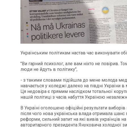
Українським політикам настав час виконувати об
"Ви гарний психолог, але вам ніхто не повірив. То
люди не йдуть в політику",
- з такими словами підійшла до мене молода мед
навчається у коледжі далеко на півдні України в 
Ця недовіра є прямим наслідком тотальної корупц
нашій політиці з часів набуття Україною незалежн
В Україні оголошено офіційні результати виборів
після чого нова українська влада отримала шанс 
реформи, сильний запит на які вивів українців на
авторитарного президента Януковича холодної зи