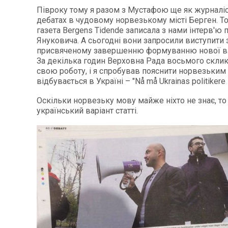
Півроку тому я разом з Мустафою ще як журналіс
дебатах в чудовому норвезькому місті Берген. То
газета Bergens Tidende записала з нами інтерв'ю 
Януковича. А сьогодні вони запросили виступити з
присвяченому завершенню формуванню нової вла
За декілька годин Верховна Рада восьмого скли
свою роботу, і я спробував пояснити норвезьким
відбувається в Україні – "Nå må Ukrainas politikere 
Оскільки норвезьку мову майже ніхто не знає, то
український варіант статті.