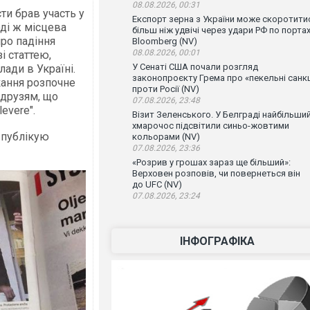
08.08.2026, 00:31
ти брав участь у
Експорт зерна з України може скоротити
ді ж місцева
більш ніж удвічі через удари РФ по порта
про падіння
Bloomberg (NV)
08.08.2026, 00:01
і статтею,
У Сенаті США почали розгляд
ди в Україні.
законопроєкту Грема про «пекельні санкц
кання розпочне
проти Росії (NV)
 друзям, що
07.08.2026, 23:48
levere".
Візит Зеленського. У Белграді найбільши
хмарочос підсвітили синьо-жовтими
 публікую
кольорами (NV)
07.08.2026, 23:36
«Розрив у грошах зараз ще більший»:
Верховен розповів, чи повернеться він
до UFC (NV)
07.08.2026, 23:24
ІНФОГРАФІКА