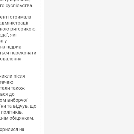
го суспільства.
енті отримала
адміністрації
ичною риторикою.
да", які
і у
на підрив
ться переконати
 повалення
никли після
втечею
стали також
вся до
гом виборчої
ни та відчув, що
політиків,
жнім обіцянкам.
орилися на