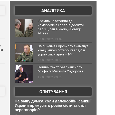
АНАЛІТИКА
Кремль не готовий до
компромісів і прагне досягти
своїх цілей війною, - Foreign
Affairs
03.08.2026 13:02
о
Звільнення Сирського знаменує
та
кінець епохи "старої гвардії" в
українській армії — NYT
23.07.2026 10:32
Повний текст резонансного
брифінга Михайла Федорова
18.07.2026 09:27
ОПИТУВАННЯ
На вашу думку, коли далекобійні санкції
України примусять росію сісти за стіл
переговорів?