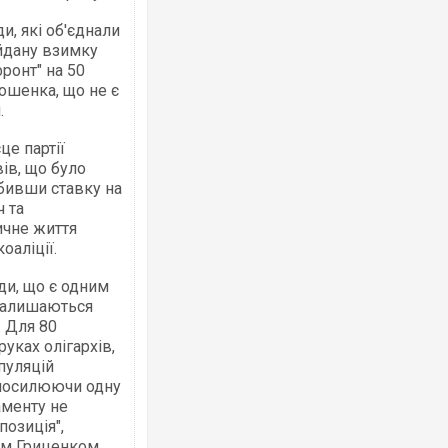
и, які об'єднали
йдану взимку
ронт" на 50
ошенка, що не є
.
Ворог завдав комбінованого удару по
двоє поранених. Ще десятеро постра
це партії
після атаки БПЛА по ринку на Сумщині
ів, що було
обивши ставку на
 та
ичне життя
оаліції.
ди, що є одним
 залишаються
. Для 80
уках олігархів,
пуляцій
 посилюючи одну
Вже вивели на тести: Ferrari готує оно
аменту не
позашляховика Purosangue. ВІДЕО
позиція",
єм Гриценком,