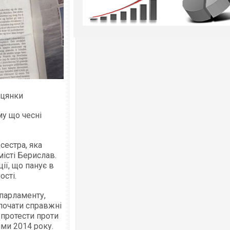
іцянки
му що чесні
сестра, яка
місті Берислав.
ії, що панує в
ості.
 парламенту,
почати справжні
 протести проти
ми 2014 року.