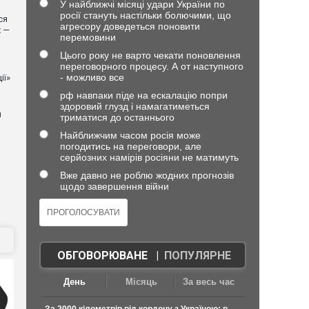
У найближчі місяці удари України по
росії стануть настільки болючими, що
ся
агресору доведеться поновити
х —
перемовини
Цього року не варто чекати поновлення
переговорного процесу. А от наступного
- можливо все
ії»
рф навпаки піде на ескалацію попри
здоровий глузд і намагатиметься
й
триматися до останнього
Найближчим часом росія може
погодитись на переговори, але
серйозних намірів росіяни не матимуть
Вже давно не роблю жодних прогнозів
щодо завершення війни
ОБГОВОРЮВАНЕ
|
ПОПУЛЯРНЕ
День
Місяць
За весь час