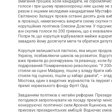
змагання грошей, коли кандидати, не соромлячис
голоси і при цьому правоохоронці ніяк цьому не з
разом з іншими молодими кандидатами Мустафо
Світланою Заліщук провів останні десять днів ви
в провінції, намагаючись викрити схему скупки г
корупційних політиків Олесем Довгим. У підсумк
він скупив голоси по 200 гривень, що є еквівален
Попри те, що корупція відбувалася майже відкрит
завадило йому досягнути мети та обратися депут
Корупція залишається пасткою, яка міцно продо
Україну, позбавляючи шансів на розвиток. Відсут
вже привела до розчарувань та реваншу, коли бу
подарований Помаранчевою революцією. "У 2004 
стояли на сцені Майдану, пішли у владу брати хаба
стояли під сценою, пішли ці хабарі давати", – зга
Мостова, один з видатних журналістів та лауреат
премії норвезького фонду Фрітт Орд.
Завданням політиків є негайні реформи. Презид
погодився запропонувати на посаду прем'єр-мініс
конкуруючої політичної сили Арсенія Яценюка, я
приховує президентських амбіцій. Водночас умо