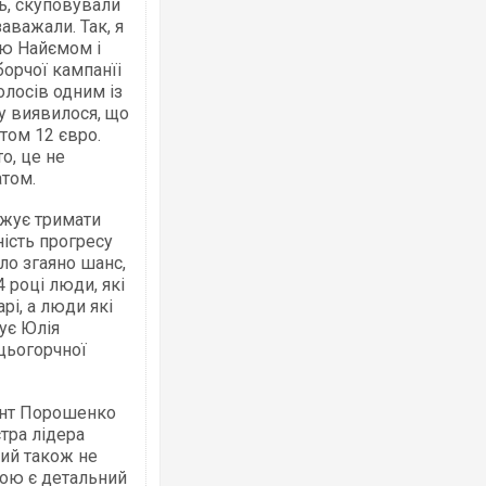
ь, скуповували
аважали. Так, я
ю Найємом і
борчої кампанїі
олосів одним із
у виявилося, що
том 12 євро.
о, це не
атом.
вжує тримати
ність прогресу
ло згаяно шанс,
році люди, які
рі, а люди які
дує Юлія
 цьогорчної
ент Порошенко
тра лідера
кий також не
вою є детальний