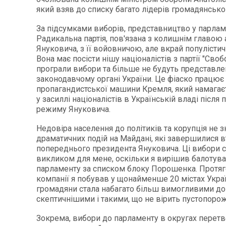
який взяв до списку багато лідерів громадянсько
За підсумками виборів, представництво у парлам
Радикальна партія, пов'язана з колишнім главою 
Януковича, з її войовничою, але вкрай популіст
Вона має посісти нішу націоналістів з партії "Свобо
програли вибори та більше не будуть представлен
законодавчому органі України. Це фіаско працює 
пропагандистської машини Кремля, який намагає
у засиллі націоналістів в Українській владі після
режиму Януковича.
Недовіра населення до політиків та корупція не з
драматичних подій на Майдані, які завершилися 
попереднього президента Януковича. Ці вибори 
викликом для мене, оскільки я вирішив балотува
парламенту за списком блоку Порошенка. Протя
компанії я побував у щонайменше 20 містах Украї
громадяни стала набагато більш вимогливими до 
скептичнішими і такими, що не вірить пустопоро
Зокрема, вибори до парламенту в округах перетв