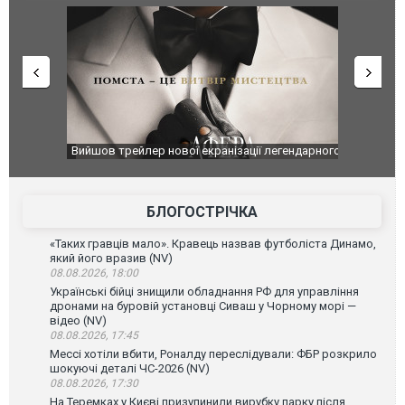
оновлення
Вийшов трейлер нової екранізації легендарного
Зеленський
фільму "Афера Томаса Крауна"
перемовин
БЛОГОСТРІЧКА
«Таких гравців мало». Кравець назвав футболіста Динамо,
який його вразив (NV)
08.08.2026, 18:00
Українські бійці знищили обладнання РФ для управління
дронами на буровій установці Сиваш у Чорному морі —
відео (NV)
08.08.2026, 17:45
Мессі хотіли вбити, Роналду переслідували: ФБР розкрило
шокуючі деталі ЧС-2026 (NV)
08.08.2026, 17:30
На Теремках у Києві призупинили вирубку парку після