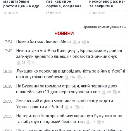
масштабным
газ, как свое
несколько раз: из-
ростом цен на еду
оружие, создавая
за закрытия
экономист предрек
искусственный
границы с Китаем
24.10.2021
15.09.2021
06.02.2020
введение
дефицит и
на Дальнем
продуктовых
принуждая ЕС к
Востоке РФ настал
талонов
скорейшему
продовольственный
Правила коментування ! »
запуску Северного
кризис
НОВИНИ
потока-2 – Береза
Помер батько Ліонеля Мессі
17:54
3
0
Нічна атака БпЛА на Київщину: у Броварському районі
17:45
загинули директор ліцею, її чоловік та 3-річний онук
11
0
Лукашенко переклав відповідальність за війну в Україні
16:39
на її внутрішні проблеми
107
0
На Буковині затримали стрільця, який поранив двох
16:16
поліцейських і 11 днів переховувався в селі
62
0
Зеленський оцінив можливості країн світу надати
15:50
Україні ракети до Patriot
83
0
На території Болгарії поблизу кордону з Румунією впав
15:25
та вибухнув невідомий безпілотник
57
0
Шокуючі подробиці із Закарпаття: омбудсмен Лубінець