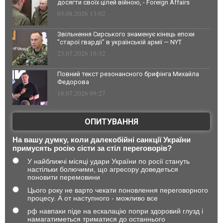
досягти своїх цілей війною, - Foreign Affairs
03.08.2026 13:02
Звільнення Сирського знаменує кінець епохи
"старої гвардії" в українській армії — NYT
23.07.2026 10:32
Повний текст резонансного брифінга Михайла
Федорова
18.07.2026 09:27
ОПИТУВАННЯ
На вашу думку, коли далекобійні санкції України
примусять росію сісти за стіл переговорів?
У найближчі місяці удари України по росії стануть
настільки болючими, що агресору доведеться
поновити перемовини
Цього року не варто чекати поновлення переговорного
процесу. А от наступного - можливо все
рф навпаки піде на ескалацію попри здоровий глузд і
намагатиметься триматися до останнього