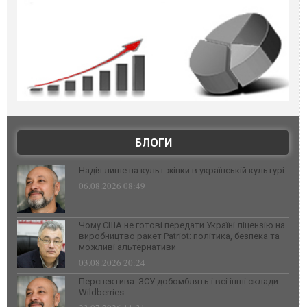
БЛОГИ
Надія лише на культ жінки в українській культурі
06.08.2026 08:49
Чому США не готові передати Україні ліцензію на
виробництво ракет Patriot: політика, безпека та
можливі альтернативи
03.08.2026 20:24
Перспектива: ЗСУ добомблять і всі інші склади
Wildberries