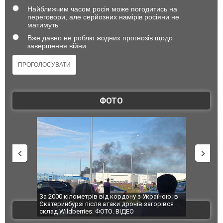
Найближчим часом росія може погодитись на
переговори, але серйозних намірів росіяни не
матимуть
Вже давно не роблю жодних прогнозів щодо
завершення війни
ФОТО
по Сумах,
За 2000 кілометрів від кордону з Україною: в
"Мої іграш
траждали
Єкатеринбурзі після атаки дронів загорівся
суперкарів
ВІДЕО
ині. ФОТО
склад Wildberries. ФОТО. ВІДЕО