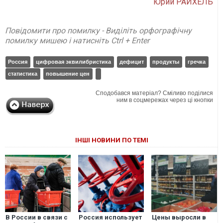
Юрий РАЙХЕЛЬ
Повідомити про помилку - Виділіть орфографічну
помилку мишею і натисніть Ctrl + Enter
Россия
цифровая эквилибристика
дефицит
продукты
гречка
статистика
повышение цен
Сподобався матеріал? Сміливо поділися
ним в соцмережах через ці кнопки
ІНШІ НОВИНИ ПО ТЕМІ
В России в связи с
Россия использует
Цены выросли в