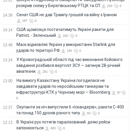
15:01
розкрив схему у Берегівському РТЦК та СП
293
0
Сенат США не дав Трампу грошей на війну з Іраном
14:38
187
0
США щомісяця постачатимуть Україні ракети для
14:14
Patriot, - Зеленський
160
0
Маск відмовляє Україні у використанні Starlink для
13:48
ударів по території РФ
146
0
У Кіровоградській області під час виконання бойового
13:24
завдання розбився вертоліт ЗСУ — загинув 28-річний
авіатехнік
281
0
На вимогу Казахстану Україна погодилася не
13:00
завдавати ударів по неросійським танкерам та
інфраструктурі КТК у Чорному морі — Bloomberg
87
0
Окупанти за ніч випустили 6 «Іскандерів», ракети С-400
12:37
та понад 150 дронів різного типу
60
0
В Україні рух потягів паралізований: деякі рейси
12:13
запізнюються
483
0