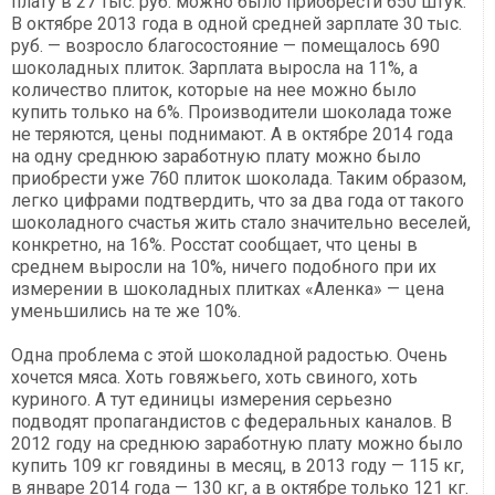
плату в 27 тыс. руб. можно было приобрести 650 штук.
В октябре 2013 года в одной средней зарплате 30 тыс.
руб. — возросло благосостояние — помещалось 690
шоколадных плиток. Зарплата выросла на 11%, а
количество плиток, которые на нее можно было
купить только на 6%. Производители шоколада тоже
не теряются, цены поднимают. А в октябре 2014 года
на одну среднюю заработную плату можно было
приобрести уже 760 плиток шоколада. Таким образом,
легко цифрами подтвердить, что за два года от такого
шоколадного счастья жить стало значительно веселей,
конкретно, на 16%. Росстат сообщает, что цены в
среднем выросли на 10%, ничего подобного при их
измерении в шоколадных плитках «Аленка» — цена
уменьшились на те же 10%.
Одна проблема с этой шоколадной радостью. Очень
хочется мяса. Хоть говяжьего, хоть свиного, хоть
куриного. А тут единицы измерения серьезно
подводят пропагандистов с федеральных каналов. В
2012 году на среднюю заработную плату можно было
купить 109 кг говядины в месяц, в 2013 году — 115 кг,
в январе 2014 года — 130 кг, а в октябре только 121 кг.