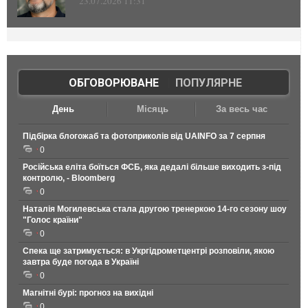
23.07.2026 11:31
ОБГОВОРЮВАНЕ
|
ПОПУЛЯРНЕ
День
Місяць
За весь час
Підбірка блогожаб та фотоприколів від UAINFO за 7 серпня
0
Російська еліта боїться ФСБ, яка дедалі більше виходить з-під
контролю, - Bloomberg
0
Наталія Могилевська стала другою тренеркою 14-го сезону шоу
"Голос країни"
0
Спека ще затримується: в Укргідрометцентрі розповіли, якою
завтра буде погода в Україні
0
Магнітні бурі: прогноз на вихідні
0