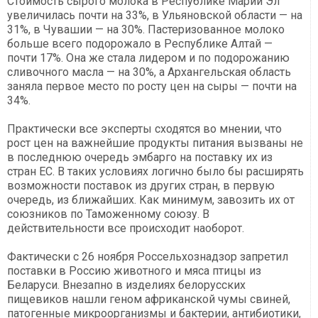
Стоимость сырого молока в Республике Марий Эл
увеличилась почти на 33%, в Ульяновской области — на
31%, в Чувашии — на 30%. Пастеризованное молоко
больше всего подорожало в Республике Алтай —
почти 17%. Она же стала лидером и по подорожанию
сливочного масла — на 30%, а Архангельская область
заняла первое место по росту цен на сыры — почти на
34%.
Практически все эксперты сходятся во мнении, что
рост цен на важнейшие продукты питания вызваны не
в последнюю очередь эмбарго на поставку их из
стран ЕС. В таких условиях логично было бы расширять
возможности поставок из других стран, в первую
очередь, из ближайших. Как минимум, завозить их от
союзников по Таможенному союзу. В
действительности все происходит наоборот.
Фактически с 26 ноября Россельхознадзор запретил
поставки в Россию животного и мяса птицы из
Беларуси. Внезапно в изделиях белорусских
пищевиков нашли геном африканской чумы свиней,
патогенные микроорганизмы и бактерии, антибиотики,