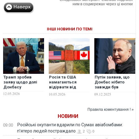
ним в соцмережах через ці кнопки
ІНШІ НОВИНИ ПО ТЕМІ
Трамп зробив
Росія та США
Путін заявив, що
заяву щодо долі
намагаються
Донбас нібито
Донбасу
відірвати від
завжди був
Канади її
частиною Росії
12.05.2026
10.05.2026
09.12.2025
найбагатшу
провінцію, - ВВС
Правила коментування ! »
НОВИНИ
Російські окупанти вдарили по Сумах авіабомбами:
09:00
п’ятеро людей постраждало
2
0