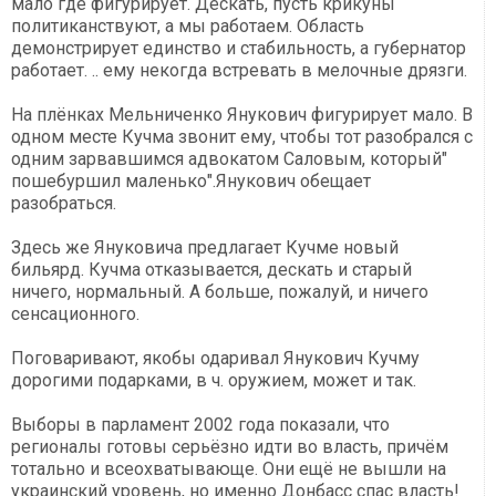
мало где фигурирует. Дескать, пусть крикуны
политиканствуют, а мы работаем. Область
демонстрирует единство и стабильность, а губернатор
работает. .. ему некогда встревать в мелочные дрязги.
На плёнках Мельниченко Янукович фигурирует мало. В
одном месте Кучма звонит ему, чтобы тот разобрался с
одним зарвавшимся адвокатом Саловым, который"
пошебуршил маленько".Янукович обещает
разобраться.
Здесь же Януковича предлагает Кучме новый
бильярд. Кучма отказывается, дескать и старый
ничего, нормальный. А больше, пожалуй, и ничего
сенсационного.
Поговаривают, якобы одаривал Янукович Кучму
дорогими подарками, в ч. оружием, может и так.
Выборы в парламент 2002 года показали, что
регионалы готовы серьёзно идти во власть, причём
тотально и всеохватывающе. Они ещё не вышли на
украинский уровень, но именно Донбасс спас власть!