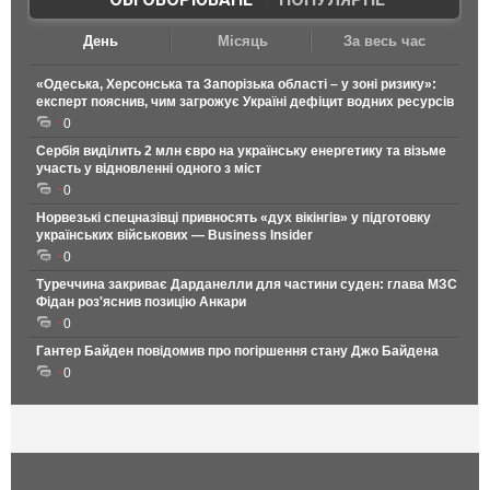
День
Місяць
За весь час
«Одеська, Херсонська та Запорізька області – у зоні ризику»:
експерт пояснив, чим загрожує Україні дефіцит водних ресурсів
0
Сербія виділить 2 млн євро на українську енергетику та візьме
участь у відновленні одного з міст
0
Норвезькі спецназівці привносять «дух вікінгів» у підготовку
українських військових — Business Insider
0
Туреччина закриває Дарданелли для частини суден: глава МЗС
Фідан роз'яснив позицію Анкари
0
Гантер Байден повідомив про погіршення стану Джо Байдена
0