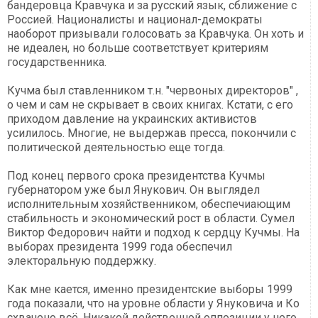
бандеровца Кравчука и за русский язык, сближение с
Россией. Националисты и национал-демократы
наоборот призывали голосовать за Кравчука. Он хоть и
не идеален, но больше соответствует критериям
государственника.
Кучма был ставленником т.н. "червоных директоров" ,
о чем и сам не скрывает в своих книгах. Кстати, с его
приходом давление на украинских активистов
усилилось. Многие, не выдержав пресса, покончили с
политической деятельностью еще тогда.
Под конец первого срока президентства Кучмы
губернатором уже был Янукович. Он выглядел
исполнительным хозяйственником, обеспечиающим
стабильность и экономический рост в области. Сумел
Виктор Федорович найти и подход к сердцу Кучмы. На
выборах президента 1999 года обеспечил
электоральную поддержку.
Как мне кается, именно президентские выборы 1999
года показали, что на уровне области у Януковича и Ко
схвачено всё. Никакой действенной оппозиции у него