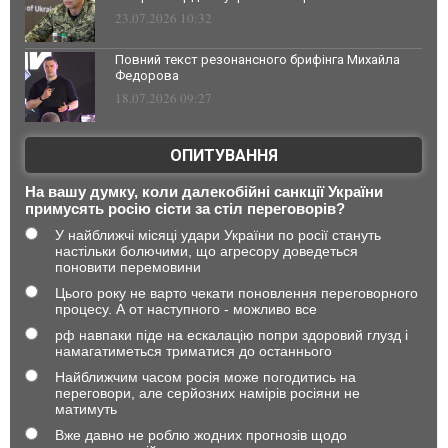
23.07.2026 10:32
Повний текст резонансного брифінга Михайла
Федорова
18.07.2026 09:27
ОПИТУВАННЯ
На вашу думку, коли далекобійні санкції України
примусять росію сісти за стіл переговорів?
У найближчі місяці удари України по росії стануть
настільки болючими, що агресору доведеться
поновити перемовини
Цього року не варто чекати поновлення переговорного
процесу. А от наступного - можливо все
рф навпаки піде на ескалацію попри здоровий глузд і
намагатиметься триматися до останнього
Найближчим часом росія може погодитись на
переговори, але серйозних намірів росіяни не
матимуть
Вже давно не роблю жодних прогнозів щодо