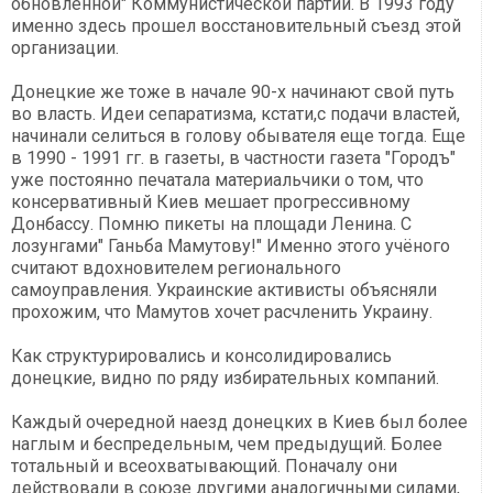
обновлённой" Коммунистической партии. В 1993 году
именно здесь прошел восстановительный съезд этой
организации.
Донецкие же тоже в начале 90-х начинают свой путь
во власть. Идеи сепаратизма, кстати,с подачи властей,
начинали селиться в голову обывателя еще тогда. Еще
в 1990 - 1991 гг. в газеты, в частности газета "Городъ"
уже постоянно печатала материальчики о том, что
консервативный Киев мешает прогрессивному
Донбассу. Помню пикеты на площади Ленина. С
лозунгами" Ганьба Мамутову!" Именно этого учёного
считают вдохновителем регионального
самоуправления. Украинские активисты объясняли
прохожим, что Мамутов хочет расчленить Украину.
Как структурировались и консолидировались
донецкие, видно по ряду избирательных компаний.
Каждый очередной наезд донецких в Киев был более
наглым и беспредельным, чем предыдущий. Более
тотальный и всеохватывающий. Поначалу они
действовали в союзе другими аналогичными силами,