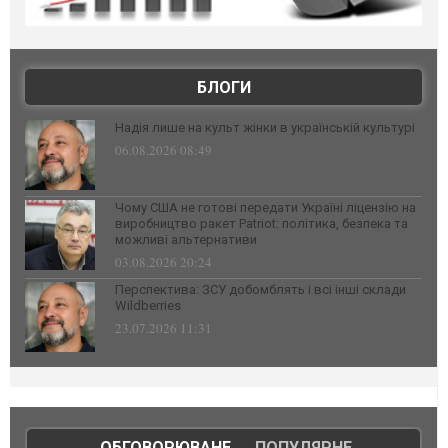
БЛОГИ
Надія лише на культ жінки в українській культурі
06.08.2026 08:49
Чому США не готові передати Україні ліцензію на
виробництво ракет Patriot: політика, безпека та
можливі альтернативи
03.08.2026 20:24
Перспектива: ЗСУ добомблять і всі інші склади
Wildberries
23.07.2026 11:31
ОБГОВОРЮВАНЕ
|
ПОПУЛЯРНЕ