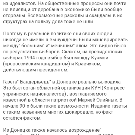
из идеалистов. На общественные процессы они почти
не влияли, а от деребана в экономике были вообще
оторваны. Всевозможные расколы и скандалы в их
структурах на пользу дела тоже не шли.
Поэтому в реальной политике они своих людей
никогда не имели, а вынуждены были маневрировать
между" большим" и" меньшим" злом. Это видно было
по результатам выборов. Скажем, на президентских
выборах 1994 года выбор был между Кучмой
(пророссийским кандидатом) и Кравчуком,
действующим президентом.
Газета" Бандерівець" в Донецке реально выходила.
Это был орган областной организации КУН (Конгресс
украинских националистов) , возглавляемого
известной в области патриоткой Марией Олийнык. В
начале 90-х были такие возможности. Издание газеты
с таким названием многих шокировало, но факт
остаётся фактом.
Из Донецка также началось возрождение"