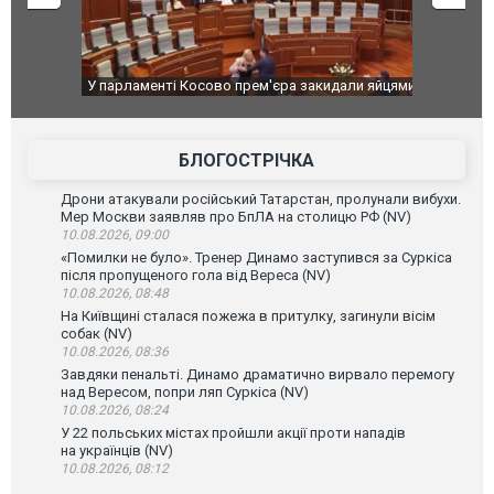
ькість
У парламенті Косово прем'єра закидали яйцями
Приїхав за
до українс
зіркового 
БЛОГОСТРІЧКА
Дрони атакували російський Татарстан, пролунали вибухи.
Мер Москви заявляв про БпЛА на столицю РФ (NV)
10.08.2026, 09:00
«Помилки не було». Тренер Динамо заступився за Суркіса
після пропущеного гола від Вереса (NV)
10.08.2026, 08:48
На Київщині сталася пожежа в притулку, загинули вісім
собак (NV)
10.08.2026, 08:36
Завдяки пенальті. Динамо драматично вирвало перемогу
над Вересом, попри ляп Суркіса (NV)
10.08.2026, 08:24
У 22 польських містах пройшли акції проти нападів
на українців (NV)
10.08.2026, 08:12