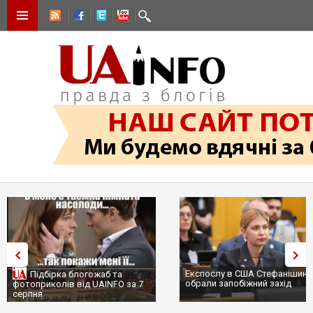
Експослу в США Стефанішиній
Трамп не передасть Україні
обрали запобіжний захід
сотні ракет до Patriot, бо у С
...