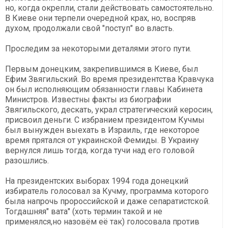
но, когда окрепли, стали действовать самостоятельно.
В Киеве они терпели очередной крах, но, воспряв
духом, продолжали свой "поступ" во власть.
Проследим за некоторыми деталями этого пути.
Первым донецким, закрепившимся в Киеве, был
Ефим Звягильский. Во время президентства Кравчука
он был исполняющим обязанности главы Кабинета
Министров. Известны факты из биографии
Звягильского, дескать, украл стратегический керосин,
присвоил деньги. С избранием президентом Кучмы
был вынужден выехать в Израиль, где некоторое
время прятался от украинской Фемиды. В Украину
вернулся лишь тогда, когда тучи над его головой
разошлись.
На президентских выборах 1994 года донецкий
избиратель голосовал за Кучму, программа которого
была напрочь пророссийской и даже сепаратистской.
Тогдашняя" вата" (хоть термин такой и не
применялся,но назовём её так) голосовала против