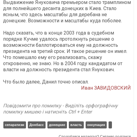
Выдвижение Януковича премьером стало трамплином
для полнейшего десанта донецких в Киев. Стало
ясным, что здесь масштабы для деребана не
донецкие. Возможности и масштабы куда поболее.
Надо сказать, что в конце 2003 года в судебном
порядке Кучме удалось протолкнуть решение о
возможности баллотироваться ему на должность
президента на третий срок. И такое решение он имел.
Что помешало ему его реализовать, скажу
откровенно, не знаю. Но в 2004 году кандидатом от
власти на должность президента стал Янукович.
Что было далее, Данил точно описал.
Иван ЗАВИДОВСКИЙ
Повідомити про помилку - Виділіть орфографічну
помилку мишею і натисніть Ctrl + Enter
сепаратизм
Донбасс
донецкие
власть
оккупация
Сподобався матеріал? Сміливо поділися