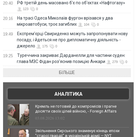
РФ третій день масовано б'є по об'єктах «Нафтогазу»
20:40
123
0
На трасі Одеса Миколаїв фургон врізався у два
20:16
мікроавтобуси, троє загиблих
104
0
Експрем'єрці Свириденко можуть запропонувати нову
19:49
посаду, і йдеться не про дипломатичну діяльність -
джерело
175
0
Туреччина закриває Дарданелли для частини суден:
19:25
глава МЗС Фідан роз'яснив позицію Анкари
279
0
БІЛЬШЕ
АНАЛІТИКА
Кремль не готовий до компромісів і прагне
досягти своїх цілей війною, - Foreign Affairs
03.08.2026 13:02
Звільнення Сирського знаменує кінець епохи
"старої гвардії" в українській армії — NYT