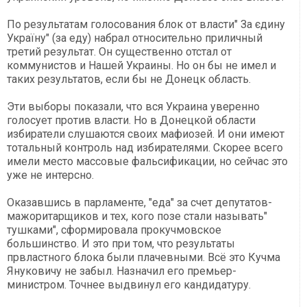
По результатам голосования блок от власти" За єдину
Україну" (за еду) набрал относительно приличный
третий результат. Он существенно отстал от
коммунистов и Нашей Украины. Но он бы не имел и
таких результатов, если бы не Донецк область.
Эти выборы показали, что вся Украина уверенно
голосует против власти. Но в Донецкой области
избиратели слушаются своих мафиозей. И они имеют
тотальный контроль над избирателями. Скорее всего
имели место массовые фальсификации, но сейчас это
уже не интерсно.
Оказавшись в парламенте, "еда" за счет депутатов-
мажоритарщиков и тех, кого позе стали называть"
тушками", сформировала прокучмовское
большинство. И это при том, что результаты
првластного блока были плачевными. Всё это Кучма
Януковичу не забыл. Назначил его премьер-
министром. Точнее выдвинул его кандидатуру.