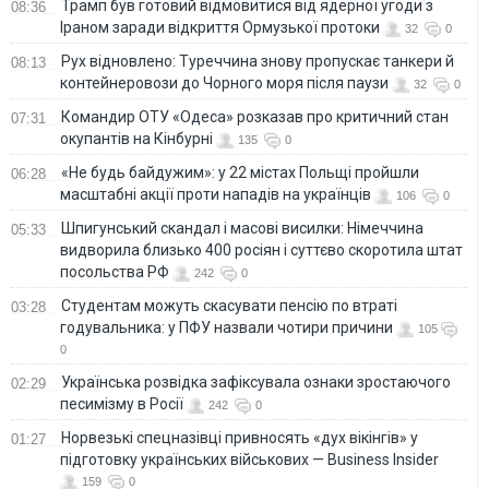
Трамп був готовий відмовитися від ядерної угоди з
08:36
Іраном заради відкриття Ормузької протоки
32
0
Рух відновлено: Туреччина знову пропускає танкери й
08:13
контейнеровози до Чорного моря після паузи
32
0
Командир ОТУ «Одеса» розказав про критичний стан
07:31
окупантів на Кінбурні
135
0
«Не будь байдужим»: у 22 містах Польщі пройшли
06:28
масштабні акції проти нападів на українців
106
0
Шпигунський скандал і масові висилки: Німеччина
05:33
видворила близько 400 росіян і суттєво скоротила штат
посольства РФ
242
0
Студентам можуть скасувати пенсію по втраті
03:28
годувальника: у ПФУ назвали чотири причини
105
0
Українська розвідка зафіксувала ознаки зростаючого
02:29
песимізму в Росії
242
0
Норвезькі спецназівці привносять «дух вікінгів» у
01:27
підготовку українських військових — Business Insider
159
0