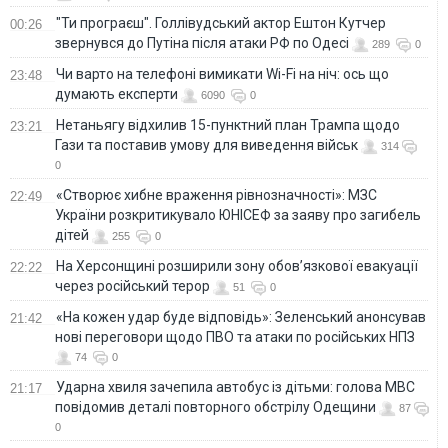
"Ти програєш". Голлівудський актор Ештон Кутчер
00:26
звернувся до Путіна після атаки РФ по Одесі
289
0
Чи варто на телефонi вимикати Wi-Fi на ніч: ось що
23:48
думають експерти
6090
0
Нетаньягу відхилив 15-пунктний план Трампа щодо
23:21
Гази та поставив умову для виведення військ
314
0
«Створює хибне враження рівнозначності»: МЗС
22:49
України розкритикувало ЮНІСЕФ за заяву про загибель
дітей
255
0
На Херсонщині розширили зону обов’язкової евакуації
22:22
через російський терор
51
0
«На кожен удар буде відповідь»: Зеленський анонсував
21:42
нові переговори щодо ПВО та атаки по російських НПЗ
74
0
Ударна хвиля зачепила автобус із дітьми: голова МВС
21:17
повідомив деталі повторного обстрілу Одещини
87
0