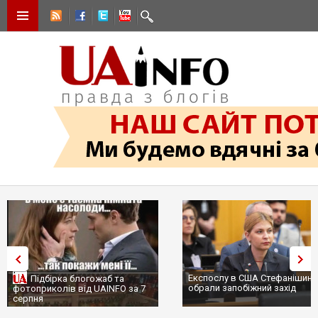
Експослу в США Стефанішині
Підбірка блогожаб та
обрали запобіжний захід
фотоприколів від UAINFO за 7
серпня