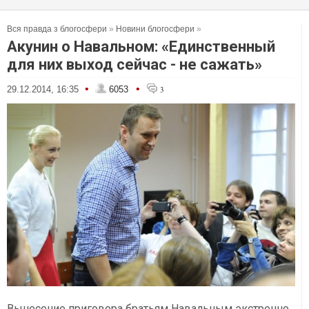
Вся правда з блогосфери
»
Новини блогосфери
»
Акунин о Навальном: «Единственный
для них выход сейчас - не сажать»
•
•
29.12.2014, 16:35
6053
3
Вынесение приговора братьям Навальным экстренно