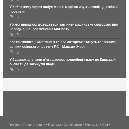
У Коблевому через вибух міни в морі загинув чоловік, дві жінки
поранені
0
У яких випадках доведеться замінити радянське свідоцтво про
народження: роз'яснення Мін'юсту
0
Костянтинівка, Слов'янськ та Краматорськ стануть головними
цілями осіннього наступу РФ - Максим Жорін
0
У будинок влучили п'ять дронів: подробиці удару по Київській
області, де загинули люди
0
Головна
•
Головні новини
•
Політика
•
Суспільство
•
Економіка
беспроводной
•
Світ
•