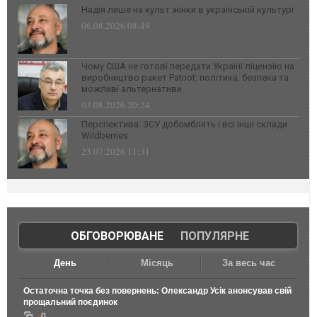
Надія лише на культ жінки в українській культурі
06.08.2026 08:49
Чому США не готові передати Україні ліцензію на
виробництво ракет Patriot: політика, безпека та
можливі альтернативи
03.08.2026 20:24
Перспектива: ЗСУ добомблять і всі інші склади
Wildberries
23.07.2026 11:31
ОБГОВОРЮВАНЕ
|
ПОПУЛЯРНЕ
День
Місяць
За весь час
Остаточна точка без повернень: Олександр Усік анонсував свій
прощальний поєдинок
0