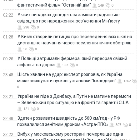
фантастичний фільм "Останній дім"
149
0
У яких випадках доведеться замінити радянське
02:22
свідоцтво про народження: роз'яснення Мін'юсту
296
0
У Києві створили петицію про переведення всіх шкіл на
01:28
дистанціне навчання через посилення нічних обстрілів
58
0
У Польщі затримали фермера, який переорав свіжий
00:26
асфальт на дорозі
523
0
Шість хвилин на удар: експерт розповів, як Україна
23:48
може знищувати пускові установки "Іскандерів"
1262
0
Україна не піде з Донбасу, а Путін не матиме перемоги
23:21
— Зеленський про ситуацію на фронті та гарантії США
121
0
Здатен розвивати швидкість до 560 км/год - у РФ
22:49
похвалилися зенітним дроном «Астра-ППО»
397
0
Вибух у московському ресторані: померла ще одна
22:22