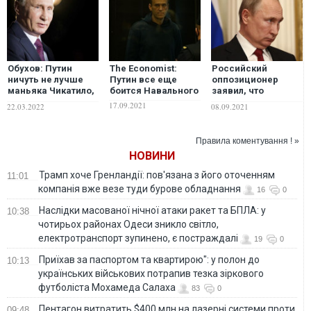
Обухов: Путин
The Economist:
Российский
ничуть не лучше
Путин все еще
оппозиционер
маньяка Чикатило,
боится Навального
заявил, что
чья жизнь
выиграет у Путина
17.09.2021
22.03.2022
08.09.2021
закончилась
на следующих
"вышкой" по
выборах. Но есть
приговору суда
условие
Правила коментування ! »
НОВИНИ
Трамп хоче Гренландії: пов'язана з його оточенням
11:01
компанія вже везе туди бурове обладнання
16
0
Наслідки масованої нічної атаки ракет та БПЛА: у
10:38
чотирьох районах Одеси зникло світло,
електротранспорт зупинено, є постраждалі
19
0
Приїхав за паспортом та квартирою": у полон до
10:13
українських військових потрапив тезка зіркового
футболіста Мохамеда Салаха
83
0
Пентагон витратить $400 млн на лазерні системи проти
09:48