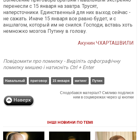
перенесли с 15 января на завтра. Трусят,
наперсточники. Единственный для них выход сейчас -
не сажать. Иначе 15 января все равно будет, и с
аншлагом, который им не снился. Господи, вставь хоть
немножко мозгов Путину в голову.
Акунин ЧХАРТАШВИЛИ
Повідомити про помилку - Виділіть орфографічну
помилку мишею і натисніть Ctrl + Enter
Навальный
приговор
15 января
митинг
Путин
Сподобався матеріал? Сміливо поділися
ним в соцмережах через ці кнопки
ІНШІ НОВИНИ ПО ТЕМІ