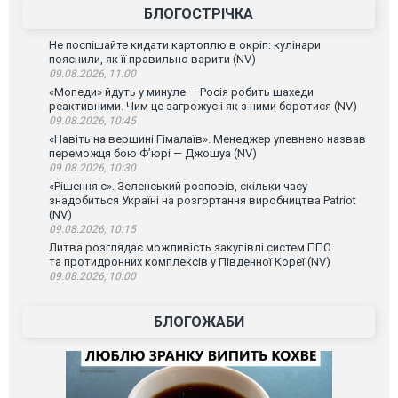
БЛОГОСТРІЧКА
Не поспішайте кидати картоплю в окріп: кулінари
пояснили, як її правильно варити (NV)
09.08.2026, 11:00
«Мопеди» йдуть у минуле — Росія робить шахеди
реактивними. Чим це загрожує і як з ними боротися (NV)
09.08.2026, 10:45
«Навіть на вершині Гімалаїв». Менеджер упевнено назвав
переможця бою Ф’юрі — Джошуа (NV)
09.08.2026, 10:30
«Рішення є». Зеленський розповів, скільки часу
знадобиться Україні на розгортання виробництва Patriot
(NV)
09.08.2026, 10:15
Литва розглядає можливість закупівлі систем ППО
та протидронних комплексів у Південної Кореї (NV)
09.08.2026, 10:00
БЛОГОЖАБИ