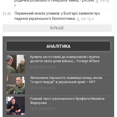
родичка російського генерала Чайка, - росЗМІ
376
0
Первинний аналіз уламків: у Болгарії заявили про
21:42
падіння українського безпілотника
123
0
БІЛЬШЕ
АНАЛІТИКА
Кремль не готовий до компромісів і прагне
досягти своїх цілей війною, - Foreign Affairs
03.08.2026 13:02
Звільнення Сирського знаменує кінець епохи
"старої гвардії" в українській армії — NYT
23.07.2026 10:32
Повний текст резонансного брифінга Михайла
Федорова
18.07.2026 09:27