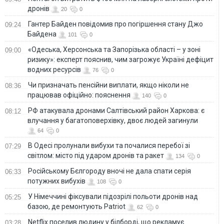
дронів
20
0
Гантер Байден повідомив про погіршення стану Джо
09:24
Байдена
101
0
«Одеська, Херсонська та Запорізька області – у зоні
09:00
ризику»: експерт пояснив, чим загрожує Україні дефіцит
водних ресурсів
76
0
Чи призначать пенсійни виплати, якщо ніколи не
08:36
працював офіційно: пояснення
140
0
РФ атакувала дронами Салтівський район Харкова: є
08:12
влучання у багатоповерхівку, двоє людей загинули
64
0
В Одесі пролунали вибухи та почалися перебої зі
07:29
світлом: місто під ударом дронів та ракет
134
0
Російському Бєлгороду вночі не дала спати серія
06:33
потужних вибухів
108
0
У Німеччині фіксували підозрілі польоти дронів над
05:25
базою, де ремонтують Patriot
62
0
Netflix поселив людину у білборді, що рекламує
03:28