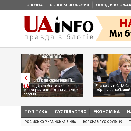
ГОЛОВНА
ОГЛЯД БЛОГОСФЕРИ
ОГЛЯД БЛОГОЖАБ
Експослу в США Ст
Підбірка блогожаб та
обрали запобіжний 
фотоприколів від UAINFO за 7
серпня
ПОЛІТИКА
СУСПІЛЬСТВО
ЕКОНОМІКА
Н
РОСІЙСЬКО-УКРАЇНСЬКА ВІЙНА
КОРОНАВІРУС COVID-19