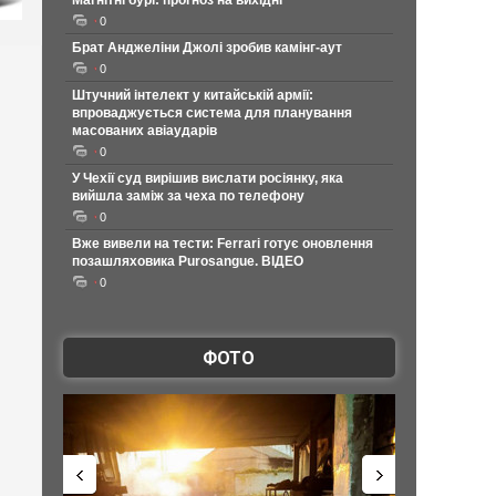
Магнітні бурі: прогноз на вихідні
0
Брат Анджеліни Джолі зробив камінг-аут
0
Штучний інтелект у китайській армії:
впроваджується система для планування
масованих авіаударів
0
У Чехії суд вирішив вислати росіянку, яка
вийшла заміж за чеха по телефону
0
Вже вивели на тести: Ferrari готує оновлення
позашляховика Purosangue. ВІДЕО
0
ФОТО