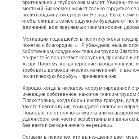
оригинально и глубоко она мыслит. Уверен, что 
местный бизнесмен, может только гордиться св
политпродвинутой супругой. Не надо быть семи п
чтобы ожидать самое радужное будущее от поли
движений, возглавляемых такими яркими даров
Мотивация подавшейся в политику жены предпр
понятна и благородна: «… Я убеждена: нельзя отс
собственном, созданном тяжким трудом благопол
вокруг тебя процветает коррупция, произвол и от
люди. Поэтому, когда терпение народа лопнуло, 
требовать демократических изменений - я включ
политическую борьбу», - признается она.
Хорошо, когда в насквозь коррумпированной стр
имеющие собственное, нажитое тяжким трудом б
Плохо только, когда большинству граждан, для 
такого благополучия, приходится налево и направ
Поверьте, не от полноты чувств или из щедрой 
удали сорят они честно заработанными деньгами,
без взятки сегодня ничего не решишь.
Оставим в покое тех, кто вынужденно дает мзду,