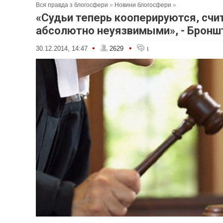
Вся правда з блогосфери
»
Новини блогосфери
»
«Судьи теперь кооперируются, счи
абсолютно неуязвимыми», - Бронш
•
•
30.12.2014, 14:47
2629
1