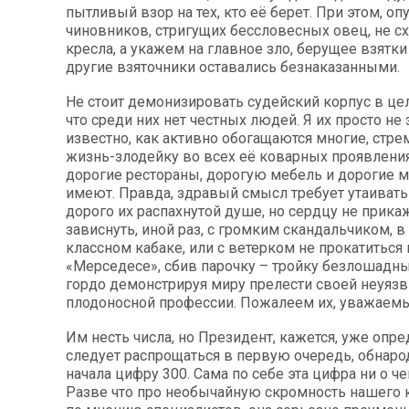
пытливый взор на тех, кто её берет. При этом, оп
чиновников, стригущих бессловесных овец, не сх
кресла, а укажем на главное зло, берущее взятки 
другие взяточники оставались безнаказанными.
Не стоит демонизировать судейский корпус в це
что среди них нет честных людей. Я их просто не
известно, как активно обогащаются многие, стре
жизнь-злодейку во всех её коварных проявления
дорогие рестораны, дорогую мебель и дорогие 
имеют. Правда, здравый смысл требует утаивать 
дорого их распахнутой душе, но сердцу не прика
зависнуть, иной раз, с громким скандальчиком, 
классном кабаке, или с ветерком не прокатиться
«Мерседесе», сбив парочку – тройку безлошадны
гордо демонстрируя миру прелести своей неуяз
плодоносной профессии. Пожалеем их, уважаемы
Им несть числа, но Президент, кажется, уже опре
следует распрощаться в первую очередь, обнаро
начала цифру 300. Сама по себе эта цифра ни о че
Разве что про необычайную скромность нашего к