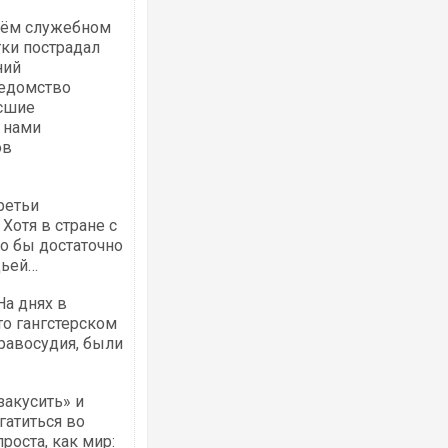
воём служебном
ки пострадал
ний
ведомство
ясшие
 нами
ов
третьи
Хотя в стране с
о бы достаточно
удьей…
На днях в
о гангстерском
равосудия, были
закусить» и
гатиться во
роста, как мир: