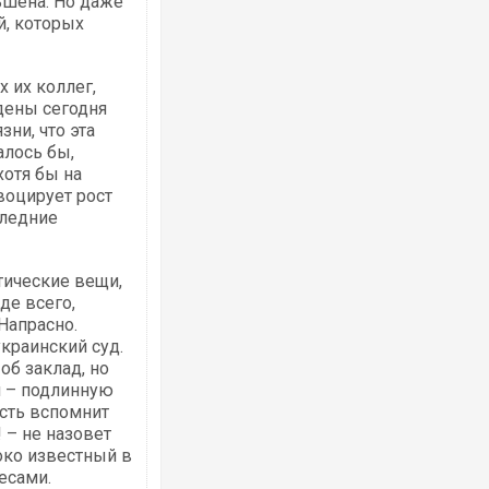
ьшена. Но даже
й, которых
х их коллег,
дены сегодня
зни, что эта
алось бы,
отя бы на
овоцирует рост
следние
ктические вещи,
де всего,
Напрасно.
краинский суд.
об заклад, но
й – подлинную
сть вспомнит
 – не назовет
око известный в
есами.