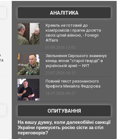
АНАЛІТИКА
Кремль не готовий до
компромісів і прагне досягти
своїх цілей війною, - Foreign
Affairs
03.08.2026 13:02
о
Звільнення Сирського знаменує
та
кінець епохи "старої гвардії" в
українській армії — NYT
23.07.2026 10:32
Повний текст резонансного
брифінга Михайла Федорова
18.07.2026 09:27
ОПИТУВАННЯ
На вашу думку, коли далекобійні санкції
України примусять росію сісти за стіл
переговорів?