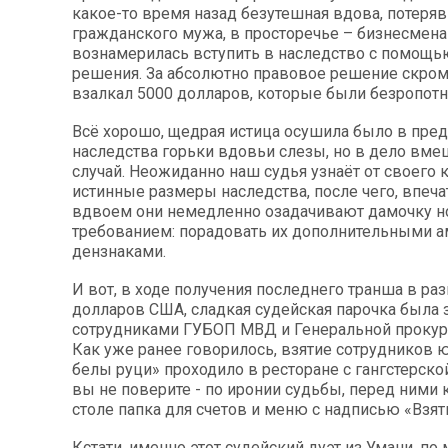
какое-то время назад безутешная вдова, потеря
гражданского мужа, в просторечье – бизнесмена
вознамерилась вступить в наследство с помощь
решения. За абсолютно правовое решение скро
взалкал 5000 долларов, которые были безропот
Всё хорошо, щедрая истица осушила было в пр
наследства горьки вдовьи слезы, но в дело вм
случай. Неожиданно наш судья узнаёт от своего 
истинные размеры наследства, после чего, впеч
вдвоем они немедленно озадачивают дамочку 
требованием: порадовать их дополнительными 
дензнаками.
И вот, в ходе получения последнего транша в ра
долларов США, сладкая судейская парочка была
сотрудниками ГУБОП МВД и Генеральной прокур
Как уже ранее говорилось, взятие сотрудников 
белы руци» проходило в ресторане с гангстерско
вы не поверите - по иронии судьбы, перед ними 
столе папка для счетов и меню с надписью «Взятк
Кстати, именно этот судейский дуэт из Умани, по