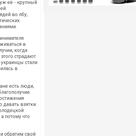
муж её - крупный
оей
ядей во лбу,
тических
аниями.
инимателя
иживаться в
учии, когда
 этого страдают
и украинцы стали
илась в
ане есть люди,
лагополучие.
достижения
о давать взятки.
молодецкой
 а потому что
 и обратим свой