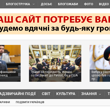
БЛОГОСТРІЧКА
ДОСЬЄ
БЛОГОЖАБИ
ФОТО
ВІДЕО
ефанішиній
Трамп не передасть Україні
Вибух у рес
захід
сотні ракет до Patriot, бо у США
ціллю був г
...
пр...
АДЗВИЧАЙНІ ПОДІЇ
СВІТ
КУЛЬТУРА
ЗНАННЯ
ТАРИФИ
ПОДВИГИ УКРАЇНЦІВ