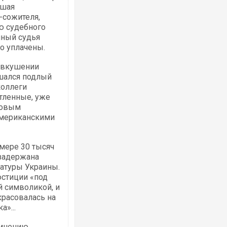
вшая
-сожителя,
ю судебного
мный судья
но уплачены.
едвкушении
ешался подлый
коллеги
атленные, уже
новым
американскими
змере 30 тысяч
 задержана
атуры Украины.
юстиции «под
й символикой, и
красовалась на
а»...
 мнению