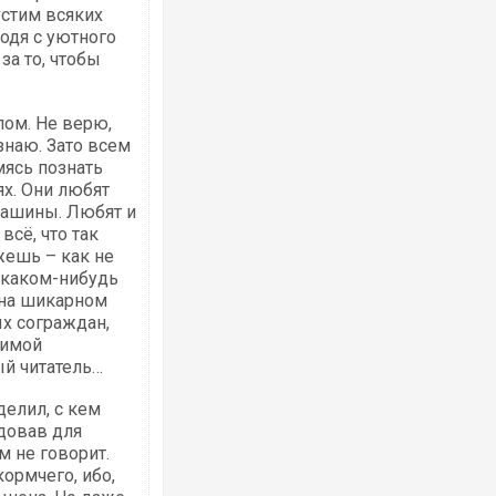
устим всяких
одя с уютного
за то, чтобы
Ворог завдав комбінованого удару по
двоє поранених. Ще десятеро постра
після атаки БПЛА по ринку на Сумщині
лом. Не верю,
 знаю. Зато всем
мясь познать
х. Они любят
машины. Любят и
всё, что так
жешь – как не
в каком-нибудь
 на шикарном
х сограждан,
вимой
й читатель…
Одесу накрила потужна злива з градо
ураганним вітром
делил, с кем
довав для
м не говорит.
ормчего, ибо,