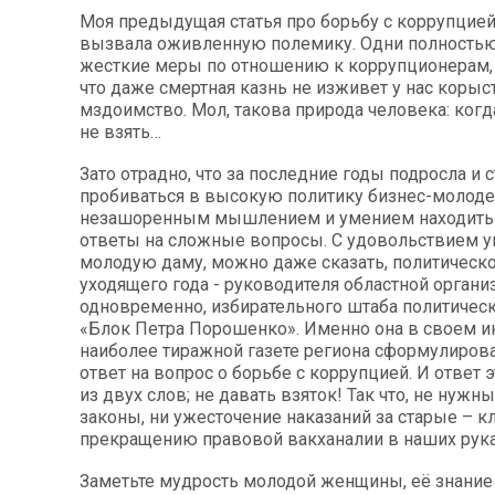
Моя предыдущая статья про борьбу с коррупцией
вызвала оживленную полемику. Одни полность
жесткие меры по отношению к коррупционерам, 
что даже смертная казнь не изживет у нас корыс
мздоимство. Мол, такова природа человека: когда
не взять…
Зато отрадно, что за последние годы подросла и с
пробиваться в высокую политику бизнес-молоде
незашоренным мышлением и умением находить
ответы на сложные вопросы. С удовольствием 
молодую даму, можно даже сказать, политическ
уходящего года - руководителя областной организ
одновременно, избирательного штаба политическ
«Блок Петра Порошенко». Именно она в своем 
наиболее тиражной газете региона сформулиров
ответ на вопрос о борьбе с коррупцией. И ответ 
из двух слов; не давать взяток! Так что, не нужн
законы, ни ужесточение наказаний за старые – к
прекращению правовой вакханалии в наших рука
Заметьте мудрость молодой женщины, её знание