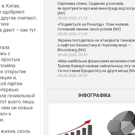
Серпнева спека. Садівник розповів,
 в Китае,
як врятувати врожай винограду від посу
ю одобряют
(NV)
другие считают,
08.08.2026, 21:15
тное
«Подивіться на Роналду»: Усик назвав
головний чинник своїх успіхів (NV)
 дают – как тут
08.08.2026, 21:00
Україна погодилась не атакувати танкери
з нафтою Казахстану в Чорному морі —
тала
Bloomberg (NV)
жь с
08.08.2026, 20:45
 простые
«Має найбільше фінансових можливостей
упомяну
Тренер Баварії назвав найсильнішу лігу св
та поставив Бундеслігу на друге місце (NV
ое открытие
08.08.2026, 20:30
ации и,
ой партии
интервью
ІНФОГРАФІКА
ала гениальный
этот всего лишь
ы нам ни новые
люч к
х.
 жизни, сколь