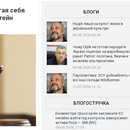
тая себя
БЛОГИ
тейн
Надія лише на культ жінки в
українській культурі
06.08.2026 08:49
Чому США не готові передати
Україні ліцензію на виробництв
ракет Patriot: політика, безпека 
можливі альтернативи
03.08.2026 20:24
Перспектива: ЗСУ добомблять і
всі інші склади Wildberries
23.07.2026 11:31
БЛОГОСТРІЧКА
Ексміністри трьох країн закликали ЄС
негайно взяти під контроль заморожені
активи Росії — ЗМІ (NV)
08.08.2026, 21:30