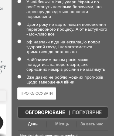
У найближчі місяці удари України по
росії стануть настільки болючими, що
хи
агресору доведеться поновити
перемовини
Цього року не варто чекати поновлення
переговорного процесу. А от наступного
- можливо все
рф навпаки піде на ескалацію попри
здоровий глузд і намагатиметься
триматися до останнього
Найближчим часом росія може
».
погодитись на переговори, але
іту
серйозних намірів росіяни не матимуть
)
Вже давно не роблю жодних прогнозів
щодо завершення війни
ОБГОВОРЮВАНЕ
|
ПОПУЛЯРНЕ
День
Місяць
За весь час