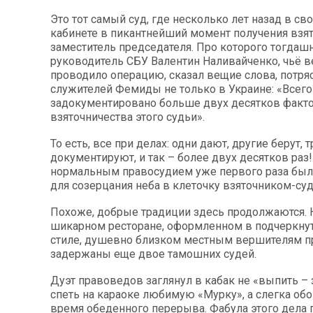
Это тот самый суд, где несколько лет назад в с
кабинете в пикантнейший момент получения взят
заместитель председателя. Про которого тогдаш
руководитель СБУ Валентин Наливайченко, чьё 
проводило операцию, сказал вещие слова, потр
служителей Фемиды не только в Украине: «Всего
задокументировано больше двух десятков факт
взяточничества этого судьи».
То есть, все при делах: одни дают, другие берут, 
документируют, и так – более двух десятков раз! 
нормальным правосудием уже первого раза был
для созерцания неба в клеточку взяточником-с
Похоже, добрые традиции здесь продолжаются. 
шикарном ресторане, оформленном в подчеркнут
стиле, душевно близком местным вершителям п
задержаны еще двое тамошних судей.
Дуэт правоведов заглянул в кабак не «выпить – 
спеть на караоке любимую «Мурку», а слегка обо
время обеденного перерыва. Фабула этого дела п