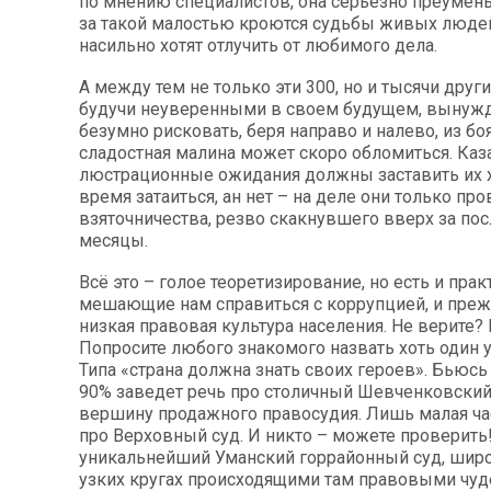
по мнению специалистов, она серьезно преумен
за такой малостью кроются судьбы живых люде
насильно хотят отлучить от любимого дела.
А между тем не только эти 300, но и тысячи други
будучи неуверенными в своем будущем, вынуж
безумно рисковать, беря направо и налево, из боя
сладостная малина может скоро обломиться. Каз
люстрационные ожидания должны заставить их х
время затаиться, ан нет – на деле они только пр
взяточничества, резво скакнувшего вверх за по
месяцы.
Всё это – голое теоретизирование, но есть и пра
мешающие нам справиться с коррупцией, и преж
низкая правовая культура населения. Не верите? 
Попросите любого знакомого назвать хоть один у
Типа «страна должна знать своих героев». Бьюсь 
90% заведет речь про столичный Шевченковски
вершину продажного правосудия. Лишь малая ча
про Верховный суд. И никто – можете проверить!
уникальнейший Уманский горрайонный суд, шир
узких кругах происходящими там правовыми чуд