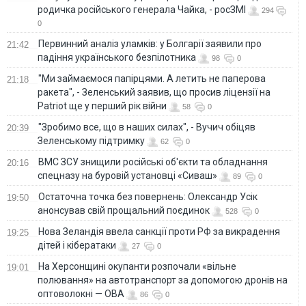
родичка російського генерала Чайка, - росЗМІ
294
0
Первинний аналіз уламків: у Болгарії заявили про
21:42
падіння українського безпілотника
98
0
"Ми займаємося папірцями. А летить не паперова
21:18
ракета", - Зеленський заявив, що просив ліцензії на
Patriot ще у перший рік війни
58
0
"Зробимо все, що в наших силах", - Вучич обіцяв
20:39
Зеленському підтримку
62
0
ВМС ЗСУ знищили російські об'єкти та обладнання
20:16
спецназу на буровій установці «Сиваш»
89
0
Остаточна точка без повернень: Олександр Усік
19:50
анонсував свій прощальний поєдинок
528
0
Нова Зеландія ввела санкції проти РФ за викрадення
19:25
дітей і кібератаки
27
0
На Херсонщині окупанти розпочали «вільне
19:01
полювання» на автотранспорт за допомогою дронів на
оптоволокні — ОВА
86
0