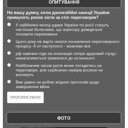
ОПИТУВАННЯ
На вашу думку, коли далекобійні санкції України
примусять росію сісти за стіл переговорів?
У найближчі місяці удари України по росії стануть
настільки болючими, що агресору доведеться
поновити перемовини
Цього року не варто чекати поновлення переговорного
процесу. А от наступного - можливо все
рф навпаки піде на ескалацію попри здоровий глузд і
намагатиметься триматися до останнього
Найближчим часом росія може погодитись на
переговори, але серйозних намірів росіяни не
матимуть
Вже давно не роблю жодних прогнозів щодо
завершення війни
ФОТО