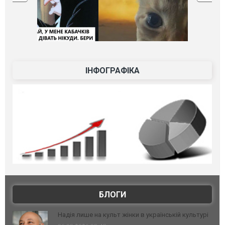
ІНФОГРАФІКА
БЛОГИ
Надія лише на культ жінки в українській культурі