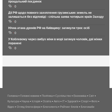
прощальний поєдинок
0
Дії РФ щодо повного захоплення грузинських земель не
залишаться без відповіді - спільна заява чотирьох країн Заходу
0
Нічна атака дронів РФ на Київщину: загинули троє осіб
0
У Коблевому через вибух міни в морі загинув чоловік, дві жінки
поранені
0
Головна
•
Головні новини
•
Політика
•
Суспільство
•
Економіка
беспроводной
•
Світ
•
Культура
•
Наука
•
Історія
•
Освіта
•
Авто
•
IT
•
Здоров'я
интернет
•
Спорт
•
Фото
•
Відео
•
Огляд блогосфери
•
Блоголента
•
Рейтинг блогів
киев
•
Блогожаби