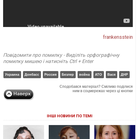
frankensstein
Повідомити про помилку - Виділіть орфографічну
помилку мишею і натисніть Ctrl + Enter
Украина
Донбасс
Россия
Безлер
война
АТО
Вася
ДНР
Сподобався матеріал? Сміливо поділися
ним в соцмережах через ці кнопки
ІНШІ НОВИНИ ПО ТЕМІ