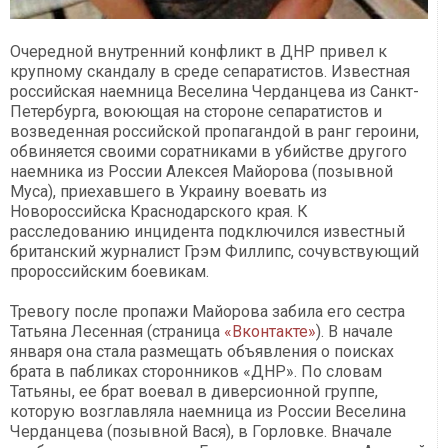
Очередной внутренний конфликт в ДНР привел к
крупному скандалу в среде сепаратистов. Известная
российская наемница Веселина Черданцева из Санкт-
Петербурга, воюющая на стороне сепаратистов и
возведенная российской пропагандой в ранг героини,
обвиняется своими соратниками в убийстве другого
наемника из России Алексея Майорова (позывной
Муса), приехавшего в Украину воевать из
Новороссийска Краснодарского края. К
расследованию инцидента подключился известный
британский журналист Грэм Филлипс, сочувствующий
пророссийским боевикам.
Тревогу после пропажи Майорова забила его сестра
Татьяна Лесенная (страница
«Вконтакте»
). В начале
января она стала размещать объявления о поисках
брата в пабликах сторонников «ДНР». По словам
Татьяны, ее брат воевал в диверсионной группе,
которую возглавляла наемница из России Веселина
Черданцева (позывной Вася), в Горловке. Вначале