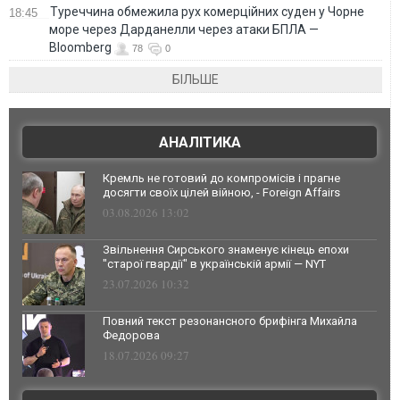
Туреччина обмежила рух комерційних суден у Чорне
18:45
море через Дарданелли через атаки БПЛА —
Bloomberg
78
0
БІЛЬШЕ
АНАЛІТИКА
Кремль не готовий до компромісів і прагне
досягти своїх цілей війною, - Foreign Affairs
03.08.2026 13:02
Звільнення Сирського знаменує кінець епохи
"старої гвардії" в українській армії — NYT
23.07.2026 10:32
Повний текст резонансного брифінга Михайла
Федорова
18.07.2026 09:27