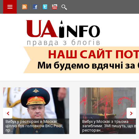
Вибух у ресторані в Москві:
Вибух у Москві з трьома
ціллю був головком ВКС Росії,
загиблими: ЗМІ пишуть, що в
пр...
ресторан...