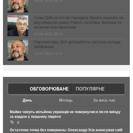
06.08.2026 08:49
Чому США не готові передати Україні ліцензію на
виробництво ракет Patriot: політика, безпека та
можливі альтернативи
03.08.2026 20:24
Перспектива: ЗСУ добомблять і всі інші склади
Wildberries
23.07.2026 11:31
ОБГОВОРЮВАНЕ
|
ПОПУЛЯРНЕ
День
Місяць
За весь час
Майже чверть мільйона українців не повернулися після виїзду
за кордон у першому півріччі
0
Остаточна точка без повернень: Олександр Усік анонсував свій