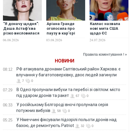
"Я доначу щодня":
Аріана Гранде
Каллас назвала
Даша Астаф'єва
оголосила про
нові мита США
різко висловилася
паузу в кар'єрі
щодо ЄС
про зірок, які
через постійний
"негативною
06.08.2026
03.08.2026
24.07.2026
забули про війну
тиск публіки
несподіванкою"
Правила коментування ! »
НОВИНИ
РФ атакувала дронами Салтівський район Харкова: є
08:12
влучання у багатоповерхівку, двоє людей загинули
7
0
В Одесі пролунали вибухи та перебої зі світлом: місто
07:29
під ударом дронів та ракет
67
0
У російському Бєлгороді вночі пролунала серія
06:33
потужних вибухів
58
0
У Німеччині фіксували підозрілі польоти дронів над
05:25
базою, де ремонтують Patriot
32
0