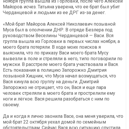
ноября группа вышла из Горловки, после чего Алексей
Майоров исчез. Татьяна уверена, что ее брат был убит
Черданцевой и людьми из ее ДРГ из-за денег.
«Мой брат Майоров Алексей Николаевич позывной
Муса был в ополчении ДНР. В отряде Безлера под
руководством Веселины Черданцевой — Васи. Вся
группа вышла из Горловки в первых числах ноября, а
моего брата потеряли. В ходе моих поисков я
выяснила, что по приказу Васи моего брата Мусу
вывезли в поле и стреляли в него, типо поговорили по
мужски. В расстреле моего брата участвовала и Вася.
Есть показания в полицию Запорожко Дмитрия
позывной Хищник, что Муса начал возмущаться, что
Вася кинула всю группу на деньги. Дмитрий
Запорожко не отрицает, что он, Вася и еще пара
человек стреляли в моего брата и прострелили ему
ноги и лёгкое. Вася решила разобраться с ним по
своему.
Да и когда я лично звонила Васе, она меня уверила, что
мой брат 22 октября уехал домой по семейным
обстоятельствам. Сейчас Вася всю ситуацию спустила