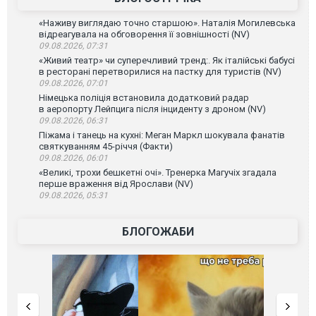
«Наживу виглядаю точно старшою». Наталія Могилевська
відреагувала на обговорення її зовнішності (NV)
09.08.2026, 07:31
«Живий театр» чи суперечливий тренд:. Як італійські бабусі
в ресторані перетворилися на пастку для туристів (NV)
09.08.2026, 07:01
Німецька поліція встановила додатковий радар
в аеропорту Лейпцига після інциденту з дроном (NV)
09.08.2026, 06:31
Піжама і танець на кухні: Меган Маркл шокувала фанатів
святкуванням 45-річчя (Факти)
09.08.2026, 06:01
«Великі, трохи бешкетні очі». Тренерка Магучіх згадала
перше враження від Ярослави (NV)
09.08.2026, 05:31
БЛОГОЖАБИ