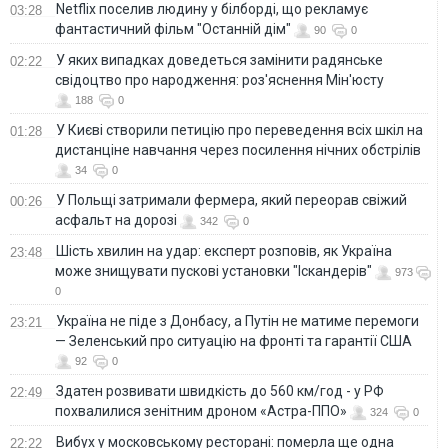
Netflix поселив людину у білборді, що рекламує
03:28
фантастичний фільм "Останній дім"
90
0
У яких випадках доведеться замінити радянське
02:22
свідоцтво про народження: роз'яснення Мін'юсту
188
0
У Києві створили петицію про переведення всіх шкіл на
01:28
дистанціне навчання через посилення нічних обстрілів
34
0
У Польщі затримали фермера, який переорав свіжий
00:26
асфальт на дорозі
342
0
Шість хвилин на удар: експерт розповів, як Україна
23:48
може знищувати пускові установки "Іскандерів"
973
0
Україна не піде з Донбасу, а Путін не матиме перемоги
23:21
— Зеленський про ситуацію на фронті та гарантії США
92
0
Здатен розвивати швидкість до 560 км/год - у РФ
22:49
похвалилися зенітним дроном «Астра-ППО»
324
0
Вибух у московському ресторані: померла ще одна
22:22