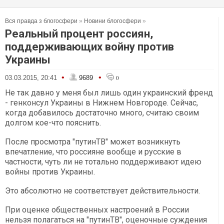
Вся правда з блогосфери
»
Новини блогосфери
»
Реальный процент россиян,
поддерживающих войну против
Украины
•
•
03.03.2015, 20:41
9689
0
Не так давно у меня был лишь один украинский френд
- генконсул Украины в Нижнем Новгороде. Сейчас,
когда добавилось достаточно много, считаю своим
долгом кое-что пояснить.
После просмотра "путинТВ" может возникнуть
впечатление, что россияне вообще и русские в
частности, чуть ли не тотально поддерживают идею
войны против Украины.
Это абсолютно не соответствует действительности.
При оценке общественных настроений в России
нельзя полагаться на "путинТВ", оценочные суждения