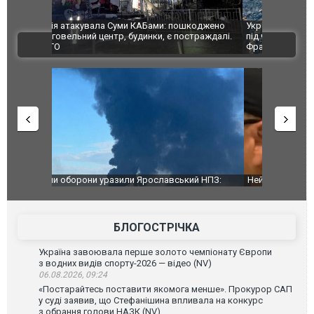
шкоджено
Українські надзвичайники врятували козуленя
СБУ за спр
траждалі.
під час ліквідації масштабної лісової пожежі у
Болгарії з
ВІДЕО
Франції
ФОТО
й НПЗ:
Неймар влаштував конфлікт після перемоги
Мудрик про
ймасштабнішу
"Сантоса". ВІДЕО
допінгової 
БЛОГОСТРІЧКА
Україна завоювала перше золото чемпіонату Європи
з водних видів спорту-2026 — відео (NV)
06.08.2026, 09:24
«Постарайтесь поставити якомога менше». Прокурор САП
у суді заявив, що Стефанішина впливала на конкурс
з обрання голови НАЗК (NV)