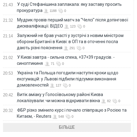
У суді Стефанішина заплакала: яку заставу просить
21:43
прокуратура
1188
0
Мудрик провів перший матч за "Челсі" після допінгової
21:32
дискваліфікації. ВІДЕО
123
0
Залужний не брав участі у зустрічі з новим міністром
21:14
оборони Британії в Києві: в ОП та в оточенні посла
дають різні пояснення
291
0
У Києві завтра - сильна спека, +37+39 градусів. -
21:02
синоптикиня
71
0
Україна та Польща погодили наступні кроки щодо
20:53
ексгумацій: у Львові підбили підсумки виконання
домовленостей
127
0
Витік аміаку у Голосіївському районі Києва
20:42
локалізували: чи можна відкривати вікна
82
0
ФБР різко змінило курс і почало співпрацю з Росією та
20:32
Китаєм, - Reuters
548
0
БІЛЬШЕ