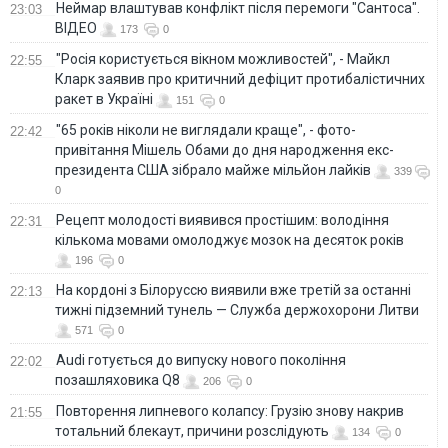
Неймар влаштував конфлікт після перемоги "Сантоса".
23:03
ВІДЕО
173
0
"Росія користується вікном можливостей", - Майкл
22:55
Кларк заявив про критичний дефіцит протибалістичних
ракет в Україні
151
0
"65 років ніколи не виглядали краще", - фото-
22:42
привітання Мішель Обами до дня народження екс-
президента США зібрало майже мільйон лайків
339
0
Рецепт молодості виявився простішим: володіння
22:31
кількома мовами омолоджує мозок на десяток років
196
0
На кордоні з Білоруссю виявили вже третій за останні
22:13
тижні підземний тунель — Служба держохорони Литви
571
0
Audi готується до випуску нового покоління
22:02
позашляховика Q8
206
0
Повторення липневого колапсу: Грузію знову накрив
21:55
тотальний блекаут, причини розслідують
134
0