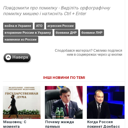
Повідомити про помилку - Виділіть орфографічну
помилку мишею і натисніть Ctrl + Enter
война в Украине
АТО
агрессия России
вторжение России в Украину
боевики ДНР
боевики ЛНР
наемники из России
Сподобався матеріал? Сміливо поділися
ним в соцмережах через ці кнопки
ІНШІ НОВИНИ ПО ТЕМІ
Машовец: С
Почему жажда
Когда Россия
момента
прямых
покинет Донбасс