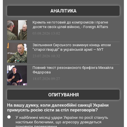
АНАЛІТИКА
Кремль не готовий до компромісів і прагне
досягти своїх цілей війною, - Foreign Affairs
03.08.2026 13:02
Звільнення Сирського знаменує кінець епохи
"старої гвардії" в українській армії — NYT
23.07.2026 10:32
Повний текст резонансного брифінга Михайла
Федорова
18.07.2026 09:27
ОПИТУВАННЯ
На вашу думку, коли далекобійні санкції України
примусять росію сісти за стіл переговорів?
У найближчі місяці удари України по росії стануть
настільки болючими, що агресору доведеться
поновити перемовини