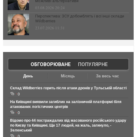
можливі альтернативи
03.08.2026 20:24
Перспектива: ЗСУ добомблять і всі інші склади
Wildberries
23.07.2026 11:31
ОБГОВОРЮВАНЕ
|
ПОПУЛЯРНЕ
День
Місяць
За весь час
Склад Wildberries горить після атаки дронів у Тульській області
0
На Київщині виявили загиблих на залізничній платформі біля
атакованих логістичних центрів
0
Відомо про 44 постраждалих від масованого російського удару
по Києву та Київщині. Ще 17 людей, на жаль, загинуло, -
Зеленський
0