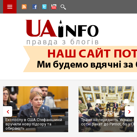
Експослу в США Стефанішиній
Трамп не передасть Україні
вручили нову підозру та
сотні ракет до Patriot, бо у С
обирають...
...