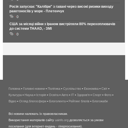
Росія запускає "Калібри" з гавані через високі ризики виходу
ракетоносіїв у море - Плетенчук
0
США за місяці війни з Іраном вистріляли 80% перехоплювачів
до системи THAAD, - ЗМІ
0
Головна
•
Головні новини
•
Політика
•
Суспільство
•
Економіка
беспроводной
•
Світ
•
Культура
•
Наука
•
Історія
•
Освіта
•
Авто
•
IT
•
Здоров'я
интернет
•
Спорт
•
Фото
•
Відео
•
Огляд блогосфери
•
Блоголента
•
Рейтинг блогів
киев
•
Блогожаби
и
Всі новини належать їх правовласникам.
область
Використання матеріалів сайту
uainfo.org
дозволяється за умови
wimax
посилання (для інтернет-видань - гіперпосилання).
интернет