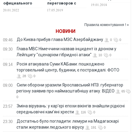
официального
переговоров с
19.01.2018
признания "ДНР" и
террористическими
20.01.2022
17.05.2019
"ЛНР", а также
группировками
ввода туда своих
"ДНР" и "ЛНР"
войск, РФ может
может привести
Правила коментування ! »
практически
войну в другие
НОВИНИ
попрощаться со
украинские города
всей остальной
До Києва прибув глава МЗС Азербайджану
09:46
0
0
Украиной во всех
отношениях
Глава МВС Німеччини назвав інцидент із дроном у
09:30
Лейпцигу "сценарієм гібридної атаки"
10
0
Росія атакувала Суми КАБами: пошкоджено
09:14
торговельний центр, будинки, є постраждалі. ФОТО
28
0
Сили оборони уразили Ярославський НПЗ: губернатор
09:00
регіону заявив про наймасштабнішу атаку. ВІДЕО
65
0
Зміна вірувань: у кар'єрі епохи вікінгів знайшли рідкісні
23:57
середньовічні кам’яні хрести
116
0
Достатньо було погладити: лемури на Мадагаскарі
23:30
стали жертвами людського вірусу
191
0