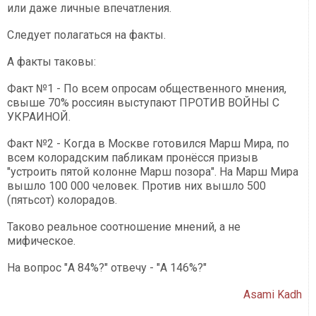
или даже личные впечатления.
Следует полагаться на факты.
А факты таковы:
Факт №1 - По всем опросам общественного мнения,
свыше 70% россиян выступают ПРОТИВ ВОЙНЫ С
УКРАИНОЙ.
Факт №2 - Когда в Москве готовился Марш Мира, по
всем колорадским пабликам пронёсся призыв
"устроить пятой колонне Марш позора". На Марш Мира
вышло 100 000 человек. Против них вышло 500
(пятьсот) колорадов.
Таково реальное соотношение мнений, а не
мифическое.
На вопрос "А 84%?" отвечу - "А 146%?"
Asami Kadh