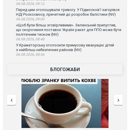
06.08.2026, 09:12
Перед цим оголошували тривогу. У Підмосков'ї загорівся
НДІ Роскосмосу, причетний до розробок балістики (NV)
06.08.2026, 09:00
«Щоб були більш зговірливими». Зеленський припустив,
що скорочення поставок Україні ракет для ППО може бути
політичним тиском (NV)
06.08.2026, 08:48
У Краматорську оголосили примусову евакуацію дітей
з найбільш небезпечних районів (NV)
06.08.2026, 08:36
БЛОГОЖАБИ