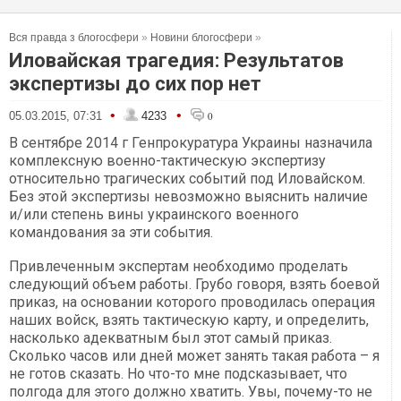
Вся правда з блогосфери
»
Новини блогосфери
»
Иловайская трагедия: Результатов
экспертизы до сих пор нет
•
•
05.03.2015, 07:31
4233
0
В сентябре 2014 г Генпрокуратура Украины назначила
комплексную военно-тактическую экспертизу
относительно трагических событий под Иловайском.
Без этой экспертизы невозможно выяснить наличие
и/или степень вины украинского военного
командования за эти события.
Привлеченным экспертам необходимо проделать
следующий объем работы. Грубо говоря, взять боевой
приказ, на основании которого проводилась операция
наших войск, взять тактическую карту, и определить,
насколько адекватным был этот самый приказ.
Сколько часов или дней может занять такая работа – я
не готов сказать. Но что-то мне подсказывает, что
полгода для этого должно хватить. Увы, почему-то не