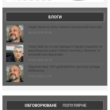
БЛОГИ
Надія лише на культ жінки в українській культурі
06.08.2026 08:49
Чому США не готові передати Україні ліцензію на
виробництво ракет Patriot: політика, безпека та
можливі альтернативи
03.08.2026 20:24
Перспектива: ЗСУ добомблять і всі інші склади
Wildberries
23.07.2026 11:31
ОБГОВОРЮВАНЕ
|
ПОПУЛЯРНЕ