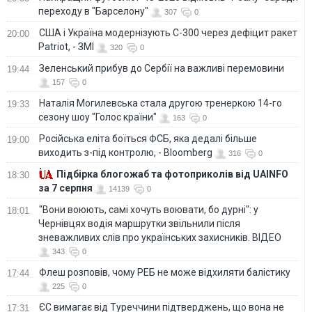
переходу в "Барселону"
307
0
США і Україна модернізують С-300 через дефіцит ракет
20:00
Patriot, - ЗМІ
320
0
Зеленський прибув до Сербії на важливі перемовини
19:44
157
0
Наталія Могилевська стала другою тренеркою 14-го
19:33
сезону шоу "Голос країни"
163
0
Російська еліта боїться ФСБ, яка дедалі більше
19:00
виходить з-під контролю, - Bloomberg
316
0
Підбірка блогожаб та фотоприколів від UAINFO
18:30
за 7 серпня
14139
0
"Вони воюють, самі хочуть воювати, бо дурні": у
18:01
Чернівцях водія маршрутки звільнили після
зневажливих слів про українських захисників. ВІДЕО
343
0
Флеш розповів, чому РЕБ не може відхиляти балістику
17:44
225
0
ЄС вимагає від Туреччини підтверджень, що вона не
17:31