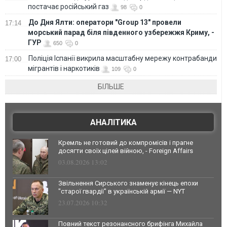
постачає російський газ
98
0
До Дня Ялти: оператори "Group 13" провели
17:14
морський парад біля південного узбережжя Криму, -
ГУР
650
0
Поліція Іспанії викрила масштабну мережу контрабанди
17:00
мігрантів і наркотиків
109
0
БІЛЬШЕ
АНАЛІТИКА
Кремль не готовий до компромісів і прагне
досягти своїх цілей війною, - Foreign Affairs
03.08.2026 13:02
Звільнення Сирського знаменує кінець епохи
"старої гвардії" в українській армії — NYT
23.07.2026 10:32
Повний текст резонансного брифінга Михайла