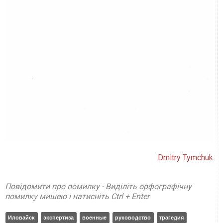
Dmitry Tymchuk
Повідомити про помилку - Виділіть орфографічну
помилку мишею і натисніть Ctrl + Enter
Иловайск
экспертиза
военные
руководство
трагедия