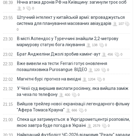
Нічна атака дронів РФ на Київщину: загинули троє осіб
08:39
3
0
Штучний інтелект у китайській армії: впроваджується
23:55
система для планування масованих авіаударів
107
0
В місті Аспендос у Туреччині знайшли 2,2-метрову
23:30
мармурову статую бога лікування
138
0
Брат Анджеліни Джолі зробив камінг-аут
23:02
456
0
Вже вивели на тести: Ferrari готує оновлення
22:33
позашляховика Purosangue. ВІДЕО
120
0
Магнітні бурі: прогноз на вихідні
22:02
1204
0
У Чехії суд вирішив вислати росіянку, яка вийшла заміж
21:32
за чеха по телефону
400
0
Вийшов трейлер нової екранізації легендарного фільму
21:15
"Афера Томаса Крауна"
666
0
Спека ще затримується: в Укргідрометцентрі розповіли,
21:00
якою завтра буде погода в Україні
2579
0
Найкращий футболіст ЧС-2026 відмовив "Реалу" заради
20:33