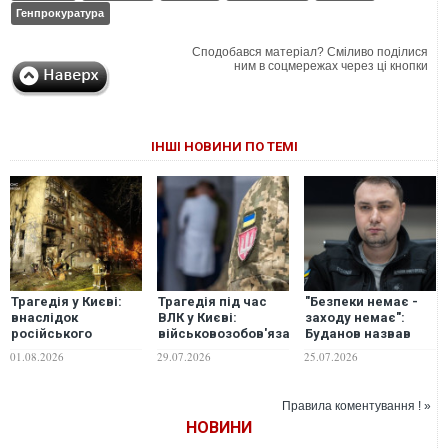
Генпрокуратура
Сподобався матеріал? Сміливо поділися
ним в соцмережах через ці кнопки
ІНШІ НОВИНИ ПО ТЕМІ
Трагедія у Києві:
Трагедія під час
"Безпеки немає -
внаслідок
ВЛК у Києві:
заходу немає":
російського
військовозобов'язаний
Буданов назвав
балістичного удару
смертельно
тих, хто має
01.08.2026
29.07.2026
25.07.2026
загинули 9 людей,
поранив ножем
відповісти за
понад 20 поранені
лікарку в
трагедію на
Подільському ТЦК
виставці
Правила коментування ! »
озброєння
НОВИНИ