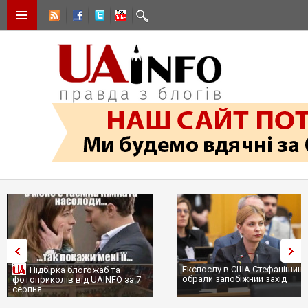
Експослу в США Стефанішиній
Підбірка блогожаб та
обрали запобіжний захід
фотоприколів від UAINFO за 7
серпня