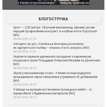
оновлення
Вийшов трейлер нової екранізації легендарного
Зеленський
фільму "Афера Томаса Крауна"
перемовин
БЛОГОСТРІЧКА
Зріст — 2,02 метра: 18-річний вихованець Динамо уклав
перший професійний контракт із клубом еліти Португалії
(NV)
08.08.2026, 07:31
«Не їдять як усі». Італійська блогерка розповіла
як харчуються італійці — вчасно п’ють еспресо (NV)
08.08.2026, 07:01
Окупанти зірвали церемонію прощання з керівником
пошукової групи Плацдарм Олексієм Юковим на Донеччині
(NV)
08.08.2026, 06:31
«Були у виснаженому стані». У Києві поліція відкрила
провадження через неналежне утримання 32 доберманів
(NV)
08.08.2026, 06:01
У Швеції на вулицях встановини громадські меблі — їх
переробили з будівельних матеріалів (NV)
08.08.2026, 05:31