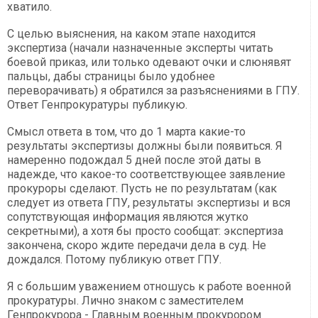
хватило.
С целью выяснения, на каком этапе находится
экспертиза (начали назначенные эксперты читать
боевой приказ, или только одевают очки и слюнявят
пальцы, дабы страницы было удобнее
переворачивать) я обратился за разъяснениями в ГПУ.
Ответ Генпрокуратуры публикую.
Смысл ответа в том, что до 1 марта какие-то
результаты экспертизы должны были появиться. Я
намеренно подождал 5 дней после этой даты в
надежде, что какое-то соответствующее заявление
прокуроры сделают. Пусть не по результатам (как
следует из ответа ГПУ, результаты экспертизы и вся
сопутствующая информация являются жутко
секретными), а хотя бы просто сообщат: экспертиза
закончена, скоро ждите передачи дела в суд. Не
дождался. Потому публикую ответ ГПУ.
Я с большим уважением отношусь к работе военной
прокуратуры. Лично знаком с заместителем
Генпрокурора - Главным военным прокурором