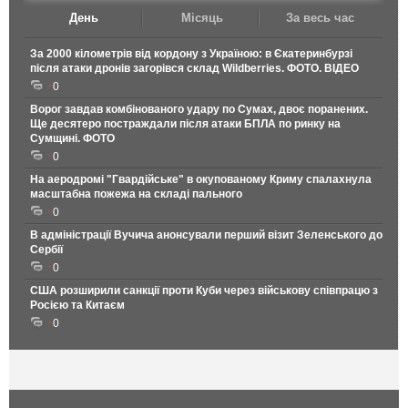
День
Місяць
За весь час
За 2000 кілометрів від кордону з Україною: в Єкатеринбурзі
після атаки дронів загорівся склад Wildberries. ФОТО. ВІДЕО
0
Ворог завдав комбінованого удару по Сумах, двоє поранених.
Ще десятеро постраждали після атаки БПЛА по ринку на
Сумщині. ФОТО
0
На аеродромі "Гвардійське" в окупованому Криму спалахнула
масштабна пожежа на складі пального
0
В адміністрації Вучича анонсували перший візит Зеленського до
Сербії
0
США розширили санкції проти Куби через військову співпрацю з
Росією та Китаєм
0