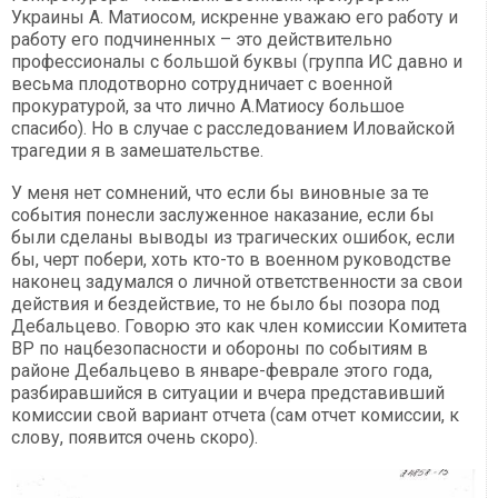
Украины А. Матиосом, искренне уважаю его работу и
работу его подчиненных – это действительно
профессионалы с большой буквы (группа ИС давно и
весьма плодотворно сотрудничает с военной
прокуратурой, за что лично А.Матиосу большое
спасибо). Но в случае с расследованием Иловайской
трагедии я в замешательстве.
У меня нет сомнений, что если бы виновные за те
события понесли заслуженное наказание, если бы
были сделаны выводы из трагических ошибок, если
бы, черт побери, хоть кто-то в военном руководстве
наконец задумался о личной ответственности за свои
действия и бездействие, то не было бы позора под
Дебальцево. Говорю это как член комиссии Комитета
ВР по нацбезопасности и обороны по событиям в
районе Дебальцево в январе-феврале этого года,
разбиравшийся в ситуации и вчера представивший
комиссии свой вариант отчета (сам отчет комиссии, к
слову, появится очень скоро).