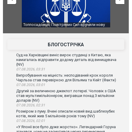
чили нову
Сили оборони уразили Ярославський НПЗ:
Неймар вла
губернатор регіону заявив про наймасштабнішу
"Сантоса".
атаку. ВІДЕО
БЛОГОСТРІЧКА
Суд на Харківщині виніс вирок студенці з Китаю, яка
намагалась відправити додому деталь від винищувача
(NV)
07.08.2026, 03:31
Випробування на міцність: несподіваний крок короля
Чарльза став перевіркою для Вільяма та Кейт (Факти)
07.08.2026, 03:01
Другий за величиною джекпот лотереї. Чоловік з США
став мультимільйонером, вигравши понад 3 мільйони
доларів (NV)
07.08.2026, 02:31
Розміром з пуму. Вчені описали новий вид шаблезубих
котів, який жив 5 мільйонів років тому (NV)
07.08.2026, 02:01
«У Японії все було дуже жорстко». Легендарний Горуна
зізнався, чому не засмутився через перенесення