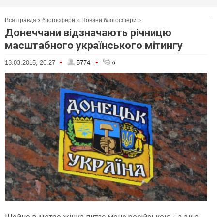
Вся правда з блогосфери
»
Новини блогосфери
»
Донеччани відзначають річницю
масштабного українського мітингу
•
•
13.03.2015, 20:27
5774
0
Щойно в метро жінка питає мене російською - а ви з