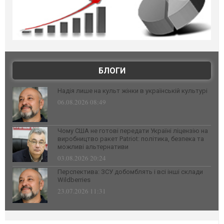
БЛОГИ
Надія лише на культ жінки в українській культурі
06.08.2026 08:49
Чому США не готові передати Україні ліцензію на
виробництво ракет Patriot: політика, безпека та
можливі альтернативи
03.08.2026 20:24
Перспектива: ЗСУ добомблять і всі інші склади
Wildberries
23.07.2026 11:31