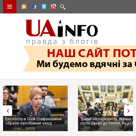
Експослу в США Стефанішиній
Трамп не передасть Україні
обрали запобіжний захід
сотні ракет до Patriot, бо у С
...