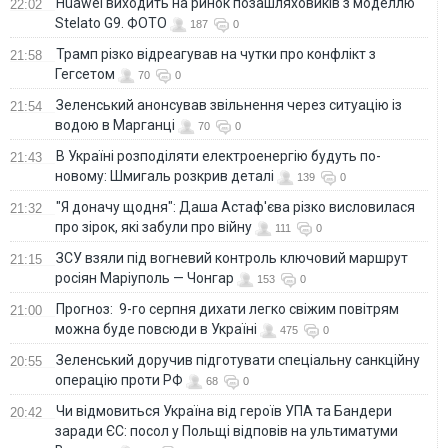
Huawei виходить на ринок позашляховиків з моделлю
22:02
Stelato G9. ФОТО
187
0
Трамп різко відреагував на чутки про конфлікт з
21:58
Гегсетом
70
0
Зеленський анонсував звільнення через ситуацію із
21:54
водою в Марганці
70
0
В Україні розподіляти електроенергію будуть по-
21:43
новому: Шмигаль розкрив деталі
139
0
"Я доначу щодня": Даша Астаф'єва різко висловилася
21:32
про зірок, які забули про війну
111
0
ЗСУ взяли під вогневий контроль ключовий маршрут
21:15
росіян Маріуполь — Чонгар
153
0
Прогноз: 9-го серпня дихати легко свіжим повітрям
21:00
можна буде повсюди в Україні
475
0
Зеленський доручив підготувати спеціальну санкційну
20:55
операцію проти РФ
68
0
Чи відмовиться Україна від героїв УПА та Бандери
20:42
заради ЄС: посол у Польщі відповів на ультиматуми