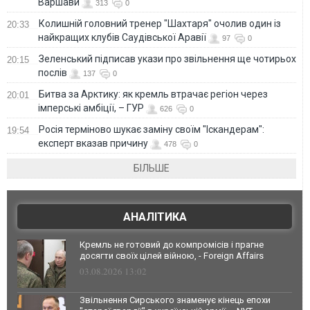
Варшави
313
0
Колишній головний тренер "Шахтаря" очолив один із
20:33
найкращих клубів Саудівської Аравії
97
0
Зеленський підписав укази про звільнення ще чотирьох
20:15
послів
137
0
Битва за Арктику: як кремль втрачає регіон через
20:01
імперські амбіції, – ГУР
626
0
Росія терміново шукає заміну своїм "Іскандерам":
19:54
експерт вказав причину
478
0
БІЛЬШЕ
АНАЛІТИКА
Кремль не готовий до компромісів і прагне
досягти своїх цілей війною, - Foreign Affairs
03.08.2026 13:02
Звільнення Сирського знаменує кінець епохи