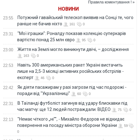
Правила коментування ! »
обстрілів - експерт
НОВИНИ
Потужний гавайський телескоп виявив на Сонці те, чого
23:55
раніше не бачив ніхто
161
0
"Мої іграшки": Роналду показав колекцію суперкарів
23:31
вартістю понад 25 млн євро
95
0
Життя на Землі могло виникнути двічі, – дослідження
23:00
163
0
Навіть 300 американських ракет Україні вистачить
22:53
лише на 2,5-3 місяці активних російських обстрілів -
експерт
46
0
Як діяти пасажирам у разі загрози під час подорожі -
22:42
поради від "Укрзалізниці"
60
0
В Таїланді футболіст загинув від удару блискавки під
22:31
час матчу: ще 12 людей постраждали. ВІДЕО
75
0
"Немає чіткого „ні“", - Михайло Федоров не відкидає
22:13
повернення на посаду міністра оборони України
59
0