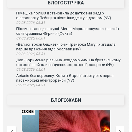
БЛОГОСТРІЧКА
Німецька поліція встановила додатковий радар
в аеропорту Лейпцига після інциденту з дроном (NV)
09.08.2026, 06:31
Піжама і танець на кухні: Меган Маркл шокувала фанатів
святкуванням 45-річчя (Факти)
09.08.2026, 06:01
«Великі, трохи бешкетні очі». Тренерка Магучіх згадала
перше враження від Ярослави (NV)
09.08.2026, 05:31
Давньоримська різанина невідомо чим. На британському
острові знайшли свідчення жорстокої розправи (NV)
09.08.2026, 05:01
Авіація без керосину. Коли в Європі стартують перші
пасажирські електрорейси (NV)
09.08.2026, 04:31
БЛОГОЖАБИ