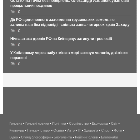
Остаточна точка без повернень: Олександр Усік анонсував свій
прощальний поєдинок
0
Дії РФ щодо повного захоплення грузинських земель не
залишаться без відповіді - спільна заява чотирьох країн Заходу
0
Нічна атака дронів РФ на Київщину: загинули троє осіб
0
У Коблевому через вибух міни в морі загинув чоловік, дві жінки
поранені
0
Головна
•
Головні новини
•
Політика
•
Суспільство
•
Економіка
беспроводной
•
Світ
•
Культура
•
Наука
•
Історія
•
Освіта
•
Авто
•
IT
•
Здоров'я
интернет
•
Спорт
•
Фото
•
Відео
•
Огляд блогосфери
•
Блоголента
•
Рейтинг блогів
киев
•
Блогожаби