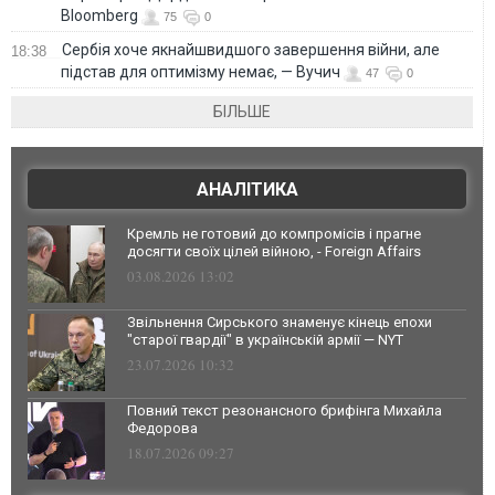
Bloomberg
75
0
Сербія хоче якнайшвидшого завершення війни, але
18:38
підстав для оптимізму немає, — Вучич
47
0
БІЛЬШЕ
АНАЛІТИКА
Кремль не готовий до компромісів і прагне
досягти своїх цілей війною, - Foreign Affairs
03.08.2026 13:02
Звільнення Сирського знаменує кінець епохи
"старої гвардії" в українській армії — NYT
23.07.2026 10:32
Повний текст резонансного брифінга Михайла
Федорова
18.07.2026 09:27