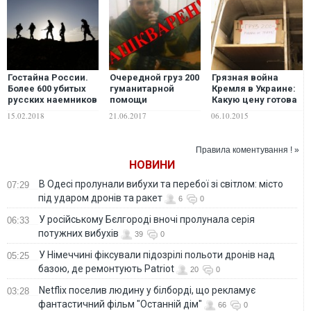
Гостайна России.
Очередной груз 200
Грязная война
Более 600 убитых
гуманитарной
Кремля в Украине:
русских наемников
помощи
Какую цену готова
в Сирии, как
отправился из
платить Россия?
15.02.2018
21.06.2017
06.10.2015
выясняется, вовсе
Украины в Россию.
не миф
ФОТО
Правила коментування ! »
НОВИНИ
В Одесі пролунали вибухи та перебої зі світлом: місто
07:29
під ударом дронів та ракет
6
0
У російському Бєлгороді вночі пролунала серія
06:33
потужних вибухів
39
0
У Німеччині фіксували підозрілі польоти дронів над
05:25
базою, де ремонтують Patriot
20
0
Netflix поселив людину у білборді, що рекламує
03:28
фантастичний фільм "Останній дім"
66
0