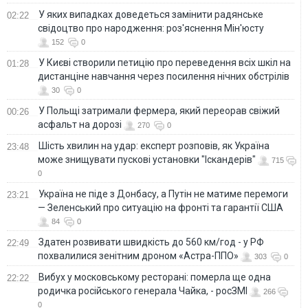
У яких випадках доведеться замінити радянське
02:22
свідоцтво про народження: роз'яснення Мін'юсту
152
0
У Києві створили петицію про переведення всіх шкіл на
01:28
дистанціне навчання через посилення нічних обстрілів
30
0
У Польщі затримали фермера, який переорав свіжий
00:26
асфальт на дорозі
270
0
Шість хвилин на удар: експерт розповів, як Україна
23:48
може знищувати пускові установки "Іскандерів"
715
0
Україна не піде з Донбасу, а Путін не матиме перемоги
23:21
— Зеленський про ситуацію на фронті та гарантії США
84
0
Здатен розвивати швидкість до 560 км/год - у РФ
22:49
похвалилися зенітним дроном «Астра-ППО»
303
0
Вибух у московському ресторані: померла ще одна
22:22
родичка російського генерала Чайка, - росЗМІ
266
0