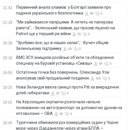
Первинний аналіз уламків: у Болгарії заявили про
21:42
падіння українського безпілотника
88
0
"Ми займаємося папірцями. А летить не паперова
21:18
ракета", - Зеленський заявив, що просив ліцензії на
Patriot ще у перший рік війни
55
0
"Зробимо все, що в наших силах", - Вучич обіцяв
20:39
Зеленському підтримку
60
0
ВМС ЗСУ знищили російські об'єкти та обладнання
20:16
спецназу на буровій установці «Сиваш»
84
0
Остаточна точка без повернень: Олександр Усік
19:50
анонсував свій прощальний поєдинок
424
0
Нова Зеландія ввела санкції проти РФ за викрадення
19:25
дітей і кібератаки
26
0
На Херсонщині окупанти розпочали «вільне
19:01
полювання» на автотранспорт за допомогою дронів на
оптоволокні — ОВА
80
0
Туреччина обмежила рух комерційних суден у Чорне
18:45
море через Дарданелли через атаки БПЛА —