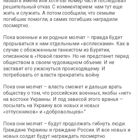
назвать имена или хотя бы номер части последовал
решительный отказ. С комментарием: нам тут еще
жить и служить. А потом сообщили, что семьям
погибших помогли, а самих погибших наградили
посмертно…
Пока военные и их родные молчат – правда будет
прорываться к нам отдельными «всплесками». Как в
случае с обожженным танкистом из Бурятии,
описанном в «Новой газете». Но не предстанет перед
обществом в своем чудовищном объеме. И не
заставит его ужаснуться происходящему. И
потребовать от власти прекратить войну.
Пока они молчат – власть сможет и дальше врать
обществу о том, что российских военных, якобы «нет»
на востоке Украины. И под завесой этого вранья —
посылать на Украину все новых и новых
«отпускников» и «добровольцев»."
Пока они молчат – будут продолжать гибнуть люди.
Граждане Украины и граждане России. И все новых и
новых солдат будут награждать посмертно.