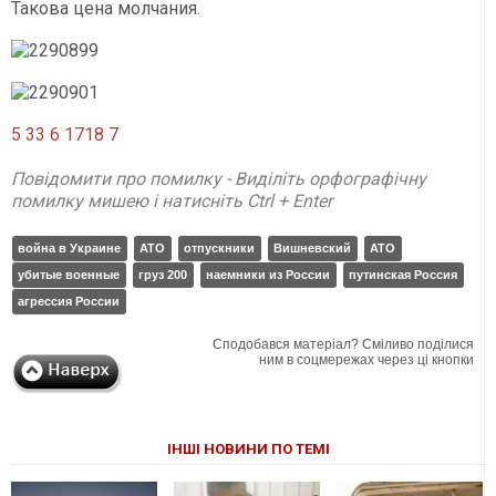
Такова цена молчания.
5 33
6 1718
7
Повідомити про помилку - Виділіть орфографічну
помилку мишею і натисніть Ctrl + Enter
война в Украине
АТО
отпускники
Вишневский
АТО
убитые военные
груз 200
наемники из России
путинская Россия
агрессия России
Сподобався матеріал? Сміливо поділися
ним в соцмережах через ці кнопки
ІНШІ НОВИНИ ПО ТЕМІ