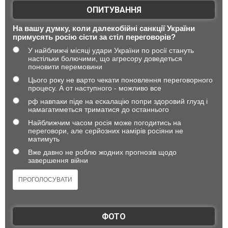
ОПИТУВАННЯ
На вашу думку, коли далекобійні санкції України
примусять росію сісти за стіл переговорів?
У найближчі місяці удари України по росії стануть
настільки болючими, що агресору доведеться
поновити перемовини
Цього року не варто чекати поновлення переговорного
процесу. А от наступного - можливо все
рф навпаки піде на ескалацію попри здоровий глузд і
намагатиметься триматися до останнього
Найближчим часом росія може погодитись на
переговори, але серйозних намірів росіяни не
матимуть
Вже давно не роблю жодних прогнозів щодо
завершення війни
ФОТО