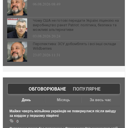
06.08.2026 08:49
Чому США не готові передати Україні ліцензію на
виробництво ракет Patriot: політика, безпека та
можливі альтернативи
03.08.2026 20:24
Перспектива: ЗСУ добомблять і всі інші склади
Wildberries
23.07.2026 11:31
ОБГОВОРЮВАНЕ
|
ПОПУЛЯРНЕ
День
Місяць
За весь час
Майже чверть мільйона українців не повернулися після виїзду
за кордон у першому півріччі
0