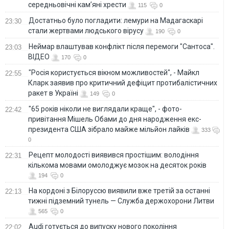
середньовічні кам’яні хрести
115
0
Достатньо було погладити: лемури на Мадагаскарі
23:30
стали жертвами людського вірусу
190
0
Неймар влаштував конфлікт після перемоги "Сантоса".
23:03
ВІДЕО
170
0
"Росія користується вікном можливостей", - Майкл
22:55
Кларк заявив про критичний дефіцит протибалістичних
ракет в Україні
149
0
"65 років ніколи не виглядали краще", - фото-
22:42
привітання Мішель Обами до дня народження екс-
президента США зібрало майже мільйон лайків
333
0
Рецепт молодості виявився простішим: володіння
22:31
кількома мовами омолоджує мозок на десяток років
194
0
На кордоні з Білоруссю виявили вже третій за останні
22:13
тижні підземний тунель — Служба держохорони Литви
565
0
Audi готується до випуску нового покоління
22:02