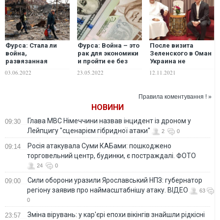
Фурса: Стала ли
Фурса: Война – это
После визита
война,
рак для экономики
Зеленского в Оман
развязанная
и пройти ее без
Украина не
Россией, тем
потерь
получила никаких
03.06.2022
23.05.2022
12.11.2021
черным лебедем
невозможно. Все
инвестиций – НБУ
для рынков,
потеряют
который приведет
Правила коментування ! »
к кризису
НОВИНИ
Глава МВС Німеччини назвав інцидент із дроном у
09:30
Лейпцигу "сценарієм гібридної атаки"
2
0
Росія атакувала Суми КАБами: пошкоджено
09:14
торговельний центр, будинки, є постраждалі. ФОТО
24
0
Сили оборони уразили Ярославський НПЗ: губернатор
09:00
регіону заявив про наймасштабнішу атаку. ВІДЕО
63
0
Зміна вірувань: у кар'єрі епохи вікінгів знайшли рідкісні
23:57