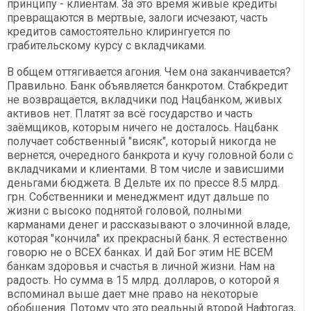
принципу - клиентам. За это время живые кредиты
превращаются в мертвые, залоги исчезают, часть
кредитов самостоятельно клирингуется по
грабительскому курсу с вкладчиками.
В общем оттягивается агония. Чем она заканчивается?
Правильно. Банк объявляется банкротом. Стабкредит
не возвращается, вкладчики под Нацбанком, живых
активов нет. Платят за всё государство и часть
заёмщиков, которым ничего не досталось. Нацбанк
получает собственный "висяк", который никогда не
вернется, очередного банкрота и кучу головной боли с
вкладчиками и клиентами. В том числе и зависшими
деньгами бюджета. В Дельте их по прессе 8.5 млрд.
грн. Собственники и менеджмент идут дальше по
жизни с высоко поднятой головой, полными
карманами денег и рассказывают о злочинной владе,
которая "кончила" их прекрасный банк. Я естественно
говорю не о ВСЕХ банках. И дай Бог этим НЕ ВСЕМ
банкам здоровья и счастья в личной жизни. Нам на
радость. Но сумма в 15 млрд. долларов, о которой я
вспоминал выше дает мне право на некоторые
обобщения. Потому что это реальный второй Нафтогаз,