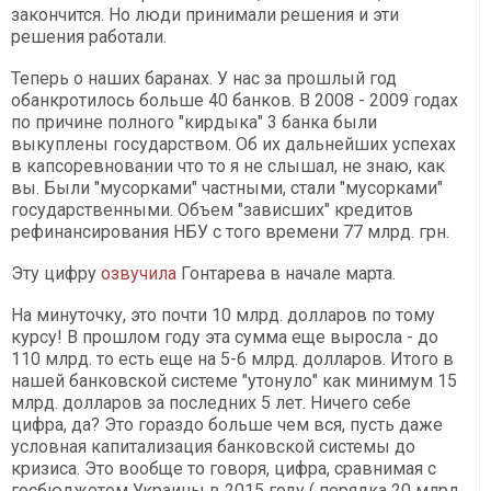
закончится. Но люди принимали решения и эти
решения работали.
Теперь о наших баранах. У нас за прошлый год
обанкротилось больше 40 банков. В 2008 - 2009 годах
по причине полного "кирдыка" 3 банка были
выкуплены государством. Об их дальнейших успехах
в капсоревновании что то я не слышал, не знаю, как
вы. Были "мусорками" частными, стали "мусорками"
государственными. Объем "зависших" кредитов
рефинансирования НБУ с того времени 77 млрд. грн.
Эту цифру
озвучила
Гонтарева в начале марта.
На минуточку, это почти 10 млрд. долларов по тому
курсу! В прошлом году эта сумма еще выросла - до
110 млрд. то есть еще на 5-6 млрд. долларов. Итого в
нашей банковской системе "утонуло" как минимум 15
млрд. долларов за последних 5 лет. Ничего себе
цифра, да? Это гораздо больше чем вся, пусть даже
условная капитализация банковской системы до
кризиса. Это вообще то говоря, цифра, сравнимая с
госбюджетом Украины в 2015 году ( порядка 20 млрд.