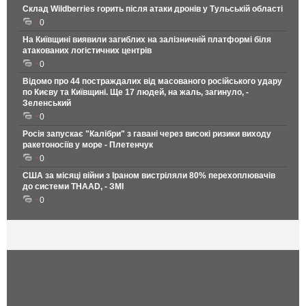
Склад Wildberries горить після атаки дронів у Тульській області
0
На Київщині виявили загиблих на залізничній платформі біля
атакованих логістичних центрів
0
Відомо про 44 постраждалих від масованого російського удару
по Києву та Київщині. Ще 17 людей, на жаль, загинуло, -
Зеленський
0
Росія запускає "Калібри" з гавані через високі ризики виходу
ракетоносіїв у море - Плетенчук
0
США за місяці війни з Іраном вистріляли 80% перехоплювачів
до системи THAAD, - ЗМІ
0