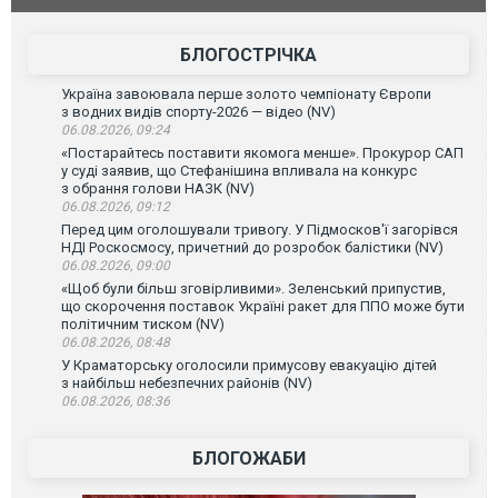
БЛОГОСТРІЧКА
Україна завоювала перше золото чемпіонату Європи
з водних видів спорту-2026 — відео (NV)
06.08.2026, 09:24
«Постарайтесь поставити якомога менше». Прокурор САП
у суді заявив, що Стефанішина впливала на конкурс
з обрання голови НАЗК (NV)
06.08.2026, 09:12
Перед цим оголошували тривогу. У Підмосков'ї загорівся
НДІ Роскосмосу, причетний до розробок балістики (NV)
06.08.2026, 09:00
«Щоб були більш зговірливими». Зеленський припустив,
що скорочення поставок Україні ракет для ППО може бути
політичним тиском (NV)
06.08.2026, 08:48
У Краматорську оголосили примусову евакуацію дітей
з найбільш небезпечних районів (NV)
06.08.2026, 08:36
БЛОГОЖАБИ