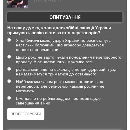
18.07.2026 09:27
ОПИТУВАННЯ
На вашу думку, коли далекобійні санкції України
примусять росію сісти за стіл переговорів?
У найближчі місяці удари України по росії стануть
настільки болючими, що агресору доведеться
поновити перемовини
Цього року не варто чекати поновлення переговорного
процесу. А от наступного - можливо все
рф навпаки піде на ескалацію попри здоровий глузд і
намагатиметься триматися до останнього
Найближчим часом росія може погодитись на
переговори, але серйозних намірів росіяни не
матимуть
Вже давно не роблю жодних прогнозів щодо
завершення війни