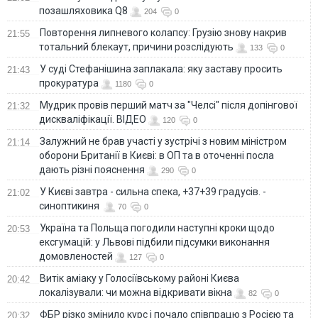
позашляховика Q8
204
0
Повторення липневого колапсу: Грузію знову накрив
21:55
тотальний блекаут, причини розслідують
133
0
У суді Стефанішина заплакала: яку заставу просить
21:43
прокуратура
1180
0
Мудрик провів перший матч за "Челсі" після допінгової
21:32
дискваліфікації. ВІДЕО
120
0
Залужний не брав участі у зустрічі з новим міністром
21:14
оборони Британії в Києві: в ОП та в оточенні посла
дають різні пояснення
290
0
У Києві завтра - сильна спека, +37+39 градусів. -
21:02
синоптикиня
70
0
Україна та Польща погодили наступні кроки щодо
20:53
ексгумацій: у Львові підбили підсумки виконання
домовленостей
127
0
Витік аміаку у Голосіївському районі Києва
20:42
локалізували: чи можна відкривати вікна
82
0
ФБР різко змінило курс і почало співпрацю з Росією та
20:32