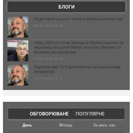
БЛОГИ
Надія лише на культ жінки в українській культурі
06.08.2026 08:49
Чому США не готові передати Україні ліцензію на
виробництво ракет Patriot: політика, безпека та
можливі альтернативи
03.08.2026 20:24
Перспектива: ЗСУ добомблять і всі інші склади
Wildberries
23.07.2026 11:31
ОБГОВОРЮВАНЕ
|
ПОПУЛЯРНЕ
День
Місяць
За весь час