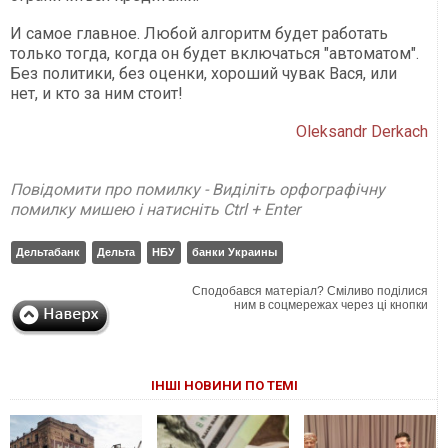
И самое главное. Любой алгоритм будет работать
только тогда, когда он будет включаться "автоматом".
Без политики, без оценки, хороший чувак Вася, или
нет, и кто за ним стоит!
Oleksandr Derkach
Повідомити про помилку - Виділіть орфографічну
помилку мишею і натисніть Ctrl + Enter
Дельтабанк
Дельта
НБУ
банки Украины
Сподобався матеріал? Сміливо поділися
ним в соцмережах через ці кнопки
ІНШІ НОВИНИ ПО ТЕМІ