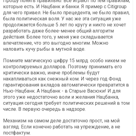
Прошу понять правильно. Все играют по тем правилам,
которые есть. И Нацбанк и банки. Я пример с Citigroup
для чего привел. Не было прецедента, не было правил,
была политическая воля. У нас же эта ситуация уже
продолжается больше 5 лет по кругу и никто не хочет
разработать даже более-менее общий алгоритм
действия. Более того, у меня уже складывается
впечатление, что это выгодно многим. Можно
наловить кучу рыбы в мутной воде.
Помните магическую цифру 15 млрд. особо никем не
контролируемых долларов. Поэтому принимать его
критически важно, иначе проблемы будут
накапливаться как снежный ком. И через год Фонд
гарантирования вкладов автоматически превратится в
Нью-Нацбанк. А Нацбанк - в Старые Васюки! И для
этого уже недостаточно воли и желания Нацбанка,
ситуация сегодня требует политических решений в том
числе. В первую очередь в надзоре.
Механизм на самом деле достаточно прост, на мой
взгляд. Если конечно работать на упреждение, а не
постфактум.