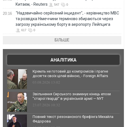
Китаєм, - Reuters
547
0
"Надзвичайно серйозний інцидент", - керівництво МВС
20:16
та розвідка Німеччини терміново збираються через
загрозу українському борту в аеропорту Лейпцига
617
0
БІЛЬШЕ
АНАЛІТИКА
Кремль не готовий до компромісів і прагне
досягти своїх цілей війною, - Foreign Affairs
03.08.2026 13:02
Звільнення Сирського знаменує кінець епохи
"старої гвардії" в українській армії — NYT
23.07.2026 10:32
Повний текст резонансного брифінга Михайла
Федорова