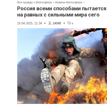
Вся правда з блогосфери
»
Новини блогосфери
»
Россия всеми способами пытается
на равных с сильными мира сего
•
•
15.04.2015, 11:34
14048
6