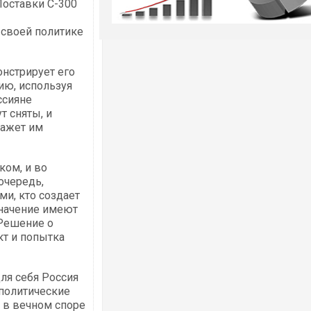
Поставки С-300
 своей политике
нстрирует его
ию, используя
ссияне
т сняты, и
кажет им
ком, и во
очередь,
ми, кто создает
значение имеют
 Решение о
кт и попытка
ля себя Россия
политические
 в вечном споре