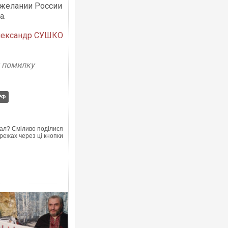
 желании России
а.
лександр СУШКО
у помилку
Ворог завдав комбінованого удару п
двоє поранених. Ще десятеро пост
після атаки БПЛА по ринку на Сумщи
РФ
ал? Сміливо поділися
режах через ці кнопки
Зеленський прибув до Сербії на важ
перемовини