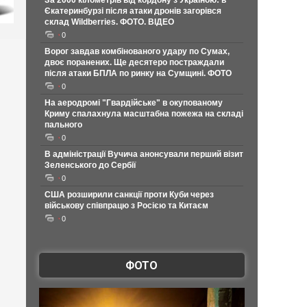
За 2000 кілометрів від кордону з Україною: в
Єкатеринбурзі після атаки дронів загорівся
склад Wildberries. ФОТО. ВІДЕО
0
Ворог завдав комбінованого удару по Сумах,
двоє поранених. Ще десятеро постраждали
після атаки БПЛА по ринку на Сумщині. ФОТО
0
На аеродромі "Гвардійське" в окупованому
Криму спалахнула масштабна пожежа на складі
пального
0
В адміністрації Вучича анонсували перший візит
Зеленського до Сербії
0
США розширили санкції проти Куби через
військову співпрацю з Росією та Китаєм
0
ФОТО