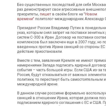
Без существенных последствий для себя Москва
раз демонстрирует свои агрессивные внешнепо
приоритеты,
пишет
в своём блоге на
"Новом
времени"
политолог-международник Александр 
Президент России Владимир Путин в понедельни
указ, которым снял запрет на поставки зенитных
систем С-300 в Иран. Договор на поставки соот
комплексов был заключен еще в 2007 году, но п
введенных против Ирана санкций со стороны ЕС
действие приостановили.
Вместе с тем, заявления Кремля не имеют прямой
намерениями Запада подписать ядерный договор
события – часть большой игры. Если США из-за та
Россия, будут отказываться от важных элементо
политики, то перестанут быть самостоятельным 
международной арене.
В данном случае россияне формально воспользу
санкций в отношении Ирана, которая должна пос
подписанием ядерного соглашения с ЕС и США. П