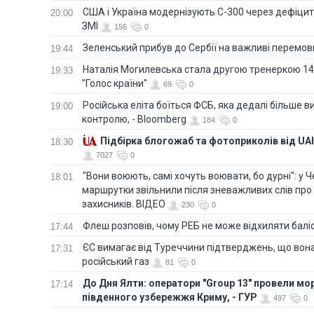
США і Україна модернізують С-300 через дефіцит р
20:00
ЗМІ
156
0
Зеленський прибув до Сербії на важливі перемо
19:44
Наталія Могилевська стала другою тренеркою 14
19:33
"Голос країни"
69
0
Російська еліта боїться ФСБ, яка дедалі більше в
19:00
контролю, - Bloomberg
184
0
Підбірка блогожаб та фотоприколів від UAI
18:30
7027
0
"Вони воюють, самі хочуть воювати, бо дурні": у 
18:01
маршрутки звільнили після зневажливих слів про
захисників. ВІДЕО
230
0
Флеш розповів, чому РЕБ не може відхиляти балі
17:44
ЄС вимагає від Туреччини підтверджень, що вона
17:31
російський газ
81
0
До Дня Ялти: оператори "Group 13" провели мо
17:14
південного узбережжя Криму, - ГУР
497
0