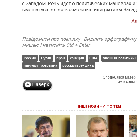
с Западом. Речь идет о политических маневрах и
вмешаться во всевозможные инициативы Запад
А
Повідомити про помилку - Виділіть орфографічн
мишею і натисніть Ctrl + Enter
Россия
Путин
Иран
санкции
США
внешняя политики 
ядерная программа
русская военщина
Сподобався матері
ним в соцме
ІНШІ НОВИНИ ПО ТЕМІ