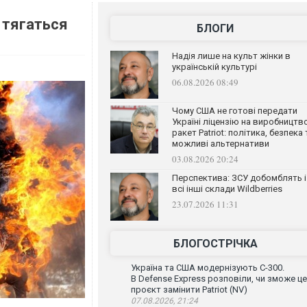
 тягаться
БЛОГИ
Надія лише на культ жінки в
українській культурі
06.08.2026 08:49
Чому США не готові передати
Україні ліцензію на виробництв
ракет Patriot: політика, безпека 
можливі альтернативи
03.08.2026 20:24
Перспектива: ЗСУ добомблять і
всі інші склади Wildberries
23.07.2026 11:31
БЛОГОСТРІЧКА
Україна та США модернізують С-300.
В Defense Express розповіли, чи зможе ц
проєкт замінити Patriot (NV)
07.08.2026, 21:24