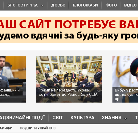
БЛОГОСТРІЧКА
ДОСЬЄ
БЛОГОЖАБИ
ФОТО
ВІДЕО
ефанішиній
Трамп не передасть Україні
Вибух у рес
захід
сотні ракет до Patriot, бо у США
ціллю був г
...
пр...
АДЗВИЧАЙНІ ПОДІЇ
СВІТ
КУЛЬТУРА
ЗНАННЯ
ТАРИФИ
ПОДВИГИ УКРАЇНЦІВ