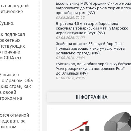
Ексочільнику МЗС Угорщини Сійярто мож
 в очередной
загрожувати до трьох років тюрми у спр
литические
про хабарництво (NV)
07.08.2026, 21:12
Сушко.
Втратила 4,5 млн євро: Барселона
скасувала товариський матч у Марокко
через ситуацію в Сеуті (NV)
к подписал
07.08.2026, 21:00
 ракетных
Знайшли останки 55 людей. Україна і
ветствующих
Польща завершили ексгумацію жертв
о причине
Волинської трагедії (NV)
 и США его
07.08.2026, 20:48
«Можливо, вони вбили українську бабусю
Усик розкритикував повернення Росії
до Олімпіади (NV)
 связи с
07.08.2026, 20:36
 с Ираном. Оба
ких стран, как
в своей
ІНФОГРАФІКА
игроком на
ются отменой
ледовать за
ри этом