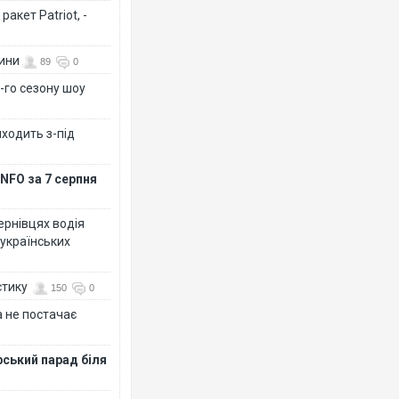
акет Patriot, -
вини
89
0
-го сезону шоу
иходить з-під
NFO за 7 серпня
Чернівцях водія
 українських
стику
150
0
 не постачає
рський парад біля