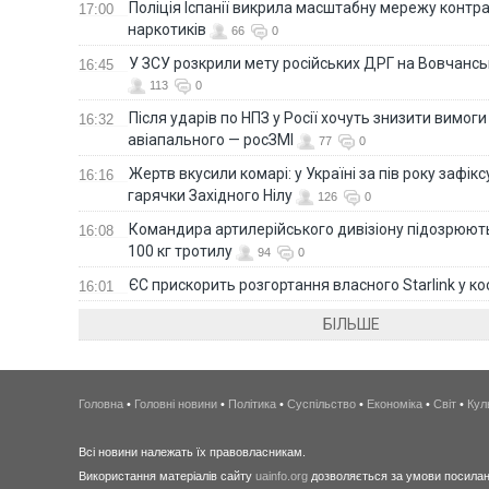
Поліція Іспанії викрила масштабну мережу контра
17:00
наркотиків
66
0
У ЗСУ розкрили мету російських ДРГ на Вовчанс
16:45
113
0
Після ударів по НПЗ у Росії хочуть знизити вимоги
16:32
авіапального — росЗМІ
77
0
Жертв вкусили комарі: у Україні за пів року зафі
16:16
гарячки Західного Нілу
126
0
Командира артилерійського дивізіону підозрюют
16:08
100 кг тротилу
94
0
ЄС прискорить розгортання власного Starlink у ко
16:01
БІЛЬШЕ
Головна
•
Головні новини
•
Політика
•
Суспільство
•
Економіка
•
Світ
•
Кул
Всі новини належать їх правовласникам.
Використання матеріалів сайту
uainfo.org
дозволяється за умови посиланн