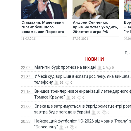
Стомахин: Маленький
Андрей Сенченко:
Бор
гигант большого
Крым не хотел уходить,
– в
ислама, или Поросята
20-летняя игра РФ
"ги
хрюкают, а Джихад
провалилась бы без
не 
11.05.2021
27.02.2021
09.0
идет
спецназа
Рос
а п
Пра
НОВИНИ
Магнітні бурі: прогноз на вихідні
22:02
1
0
У Чехії суд вирішив вислати росіянку, яка вийшла
21:32
телефону
36
0
Вийшов трейлер нової екранізації легендарного
21:15
Томаса Крауна"
36
0
Спека ще затримується: в Укргідрометцентрі роз
21:00
завтра буде погода в Україні
85
0
Найкращий футболіст ЧС-2026 відмовив "Реалу" 
20:33
"Барселону"
91
0