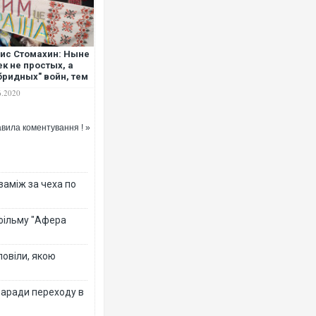
ис Стомахин: Ныне
ек не простых, а
бридных" войн, тем
менее, убивает
6.2020
сия не "гибридно",
о-настоящему
вила коментування ! »
 заміж за чеха по
 фільму "Афера
повіли, якою
заради переходу в