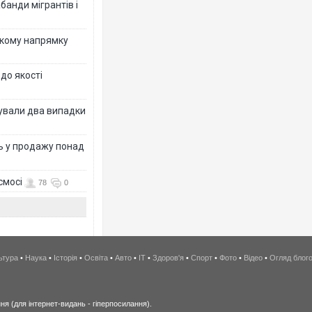
банди мігрантів і
ькому напрямку
 до якості
ксували два випадки
ь у продажу понад
смосі
78
0
ьтура
•
Наука
•
Історія
•
Освіта
•
Авто
•
IT
•
Здоров'я
•
Спорт
•
Фото
•
Відео
•
Огляд блог
я (для інтернет-видань - гіперпосилання).