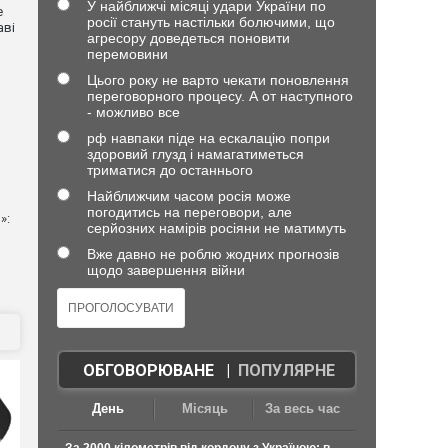
У найближчі місяці удари України по
е
росії стануть настільки болючими, що
аві
агресору доведеться поновити
перемовини
Цього року не варто чекати поновлення
переговорного процесу. А от наступного
- можливо все
рф навпаки піде на ескалацію попри
здоровий глузд і намагатиметься
триматися до останнього
Найближчим часом росія може
погодитись на переговори, але
»:
серйозних намірів росіяни не матимуть
Вже давно не роблю жодних прогнозів
щодо завершення війни
ОБГОВОРЮВАНЕ
|
ПОПУЛЯРНЕ
День
Місяць
За весь час