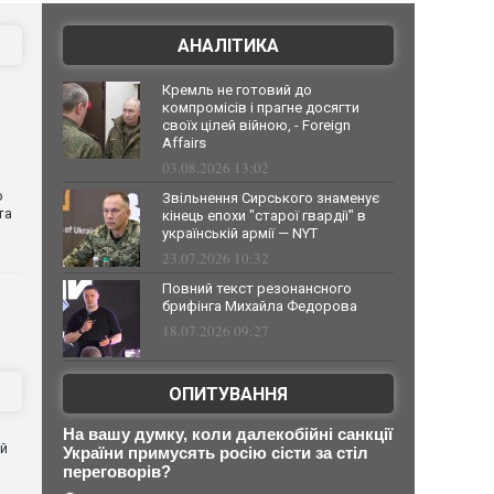
АНАЛІТИКА
Кремль не готовий до
компромісів і прагне досягти
своїх цілей війною, - Foreign
Affairs
03.08.2026 13:02
о
Звільнення Сирського знаменує
та
кінець епохи "старої гвардії" в
українській армії — NYT
23.07.2026 10:32
Повний текст резонансного
брифінга Михайла Федорова
18.07.2026 09:27
ОПИТУВАННЯ
На вашу думку, коли далекобійні санкції
ей
України примусять росію сісти за стіл
переговорів?