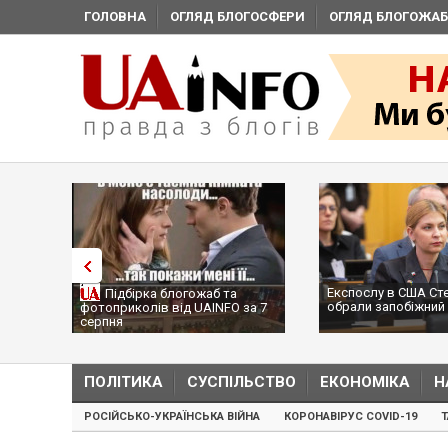
ГОЛОВНА
ОГЛЯД БЛОГОСФЕРИ
ОГЛЯД БЛОГОЖАБ
Експослу в США Ст
Підбірка блогожаб та
обрали запобіжний 
фотоприколів від UAINFO за 7
серпня
ПОЛІТИКА
СУСПІЛЬСТВО
ЕКОНОМІКА
Н
РОСІЙСЬКО-УКРАЇНСЬКА ВІЙНА
КОРОНАВІРУС COVID-19