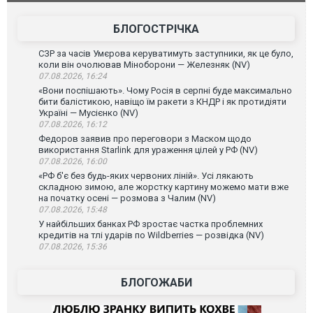
склад Wildberries. ФОТО. ВІДЕО
постражда
БЛОГОСТРІЧКА
СЗР за часів Умєрова керуватимуть заступники, як це було,
коли він очолював Міноборони — Железняк (NV)
07.08.2026, 16:24
«Вони поспішають». Чому Росія в серпні буде максимально
бити балістикою, навіщо їм ракети з КНДР і як протидіяти
Україні — Мусієнко (NV)
07.08.2026, 16:12
Федоров заявив про переговори з Маском щодо
використання Starlink для ураження цілей у РФ (NV)
07.08.2026, 16:00
«РФ б'є без будь-яких червоних ліній». Усі лякають
складною зимою, але жорстку картину можемо мати вже
на початку осені — розмова з Чалим (NV)
07.08.2026, 15:48
У найбільших банках РФ зростає частка проблемних
кредитів на тлі ударів по Wildberries — розвідка (NV)
07.08.2026, 15:36
БЛОГОЖАБИ