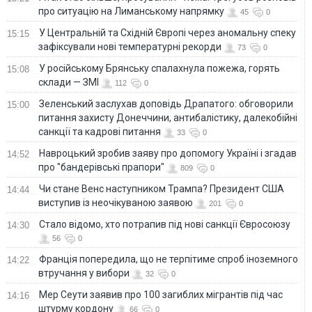
про ситуацію на Лиманському напрямку
45
0
У Центральній та Східній Європі через аномальну спеку
15:15
зафіксували нові температурні рекорди
73
0
У російському Брянську спалахнула пожежа, горять
15:08
склади — ЗМІ
112
0
Зеленський заслухав доповідь Драпатого: обговорили
15:00
питання захисту Донеччини, антибалістику, далекобійні
санкції та кадрові питання
33
0
Навроцький зробив заяву про допомогу Україні і згадав
14:52
про "бандерівські прапори"
809
0
Чи стане Венс наступником Трампа? Президент США
14:44
виступив із неочікуваною заявою
201
0
Стало відомо, хто потрапив під нові санкції Євросоюзу
14:30
56
0
Франція попередила, що не терпітиме спроб іноземного
14:22
втручання у вибори
32
0
Мер Сеути заявив про 100 загиблих мігрантів під час
14:16
штурму кордону
66
0