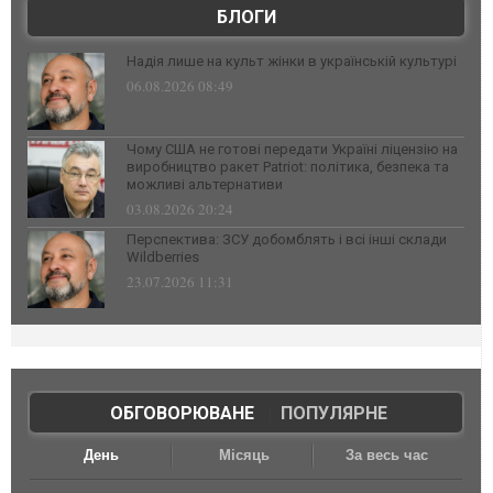
БЛОГИ
Надія лише на культ жінки в українській культурі
06.08.2026 08:49
Чому США не готові передати Україні ліцензію на
виробництво ракет Patriot: політика, безпека та
можливі альтернативи
03.08.2026 20:24
Перспектива: ЗСУ добомблять і всі інші склади
Wildberries
23.07.2026 11:31
ОБГОВОРЮВАНЕ
|
ПОПУЛЯРНЕ
День
Місяць
За весь час