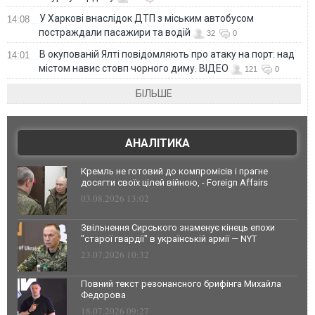
У Харкові внаслідок ДТП з міським автобусом
14:08
постраждали пасажири та водій
32
0
В окупованій Ялті повідомляють про атаку на порт: над
14:01
містом навис стовп чорного диму. ВІДЕО
121
0
БІЛЬШЕ
АНАЛІТИКА
Кремль не готовий до компромісів і прагне
досягти своїх цілей війною, - Foreign Affairs
03.08.2026 13:02
Звільнення Сирського знаменує кінець епохи
"старої гвардії" в українській армії — NYT
23.07.2026 10:32
Повний текст резонансного брифінга Михайла
Федорова
18.07.2026 09:27