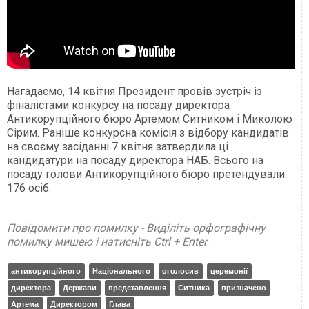
Нагадаємо, 14 квітня Президент провів зустріч із
фіналістами конкурсу на посаду директора
Антикорупційного бюро Артемом Ситником і Миколою
Сірим. Раніше конкурсна комісія з відбору кандидатів
на своєму засіданні 7 квітня затвердила ці
кандидатури на посаду директора НАБ. Всього на
посаду голови Антикорупційного бюро претендували
176 осіб.
Повідомити про помилку - Виділіть орфографічну
помилку мишею і натисніть Ctrl + Enter
антикорупційного
Національного
оголосив
церемонії
директора
Держави
представлення
Ситника
призначено
Артема
Директором
Глава