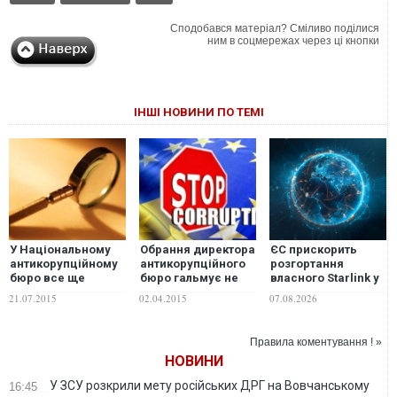
Сподобався матеріал? Сміливо поділися
ним в соцмережах через ці кнопки
ІНШІ НОВИНИ ПО ТЕМІ
У Національному
Обрання директора
ЄС прискорить
антикорупційному
антикорупційного
розгортання
бюро все ще
бюро гальмує не
власного Starlink у
шукають гідного
конкурсна комісія
космосі
21.07.2015
02.04.2015
07.08.2026
кандидата на
– Захаров
головного
детектива
Правила коментування ! »
НОВИНИ
У ЗСУ розкрили мету російських ДРГ на Вовчанському
16:45