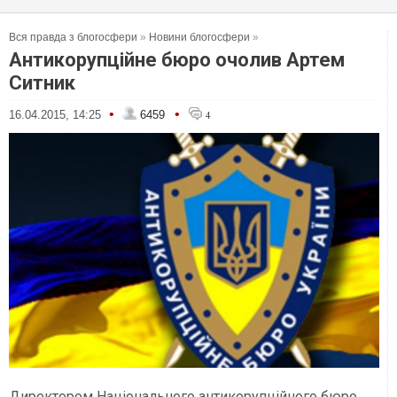
Вся правда з блогосфери
»
Новини блогосфери
»
Антикорупційне бюро очолив Артем
Ситник
•
•
16.04.2015, 14:25
6459
4
Директором Національного антикорупційного бюро