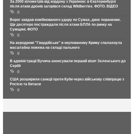
За 2000 кілометрів від кордону з Україною: в Єкатеринбурзі
після атаки дронів загорівся склад Wildberries. ФОТО. ВІДЕО
0
Ворог завдав комбінованого удару по Сумах, двоє поранених.
Ще десятеро постраждали після атаки БПЛА по ринку на
Сумщині. ФОТО
0
На аеродромі "Гвардійське" в окупованому Криму спалахнула
масштабна пожежа на складі пального
0
В адміністрації Вучича анонсували перший візит Зеленського до
Сербії
0
США розширили санкції проти Куби через військову співпрацю з
Росією та Китаєм
0