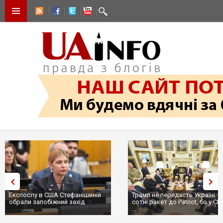
Експослу в США Стефанішиній
Трамп не передасть Україні
обрали запобіжний захід
сотні ракет до Patriot, бо у С
...