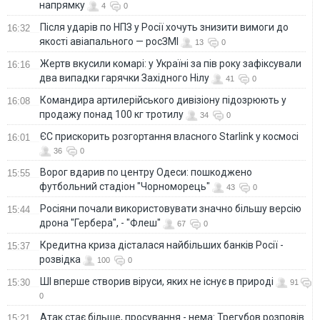
напрямку
4
0
Після ударів по НПЗ у Росії хочуть знизити вимоги до
16:32
якості авіапального — росЗМІ
13
0
Жертв вкусили комарі: у Україні за пів року зафіксували
16:16
два випадки гарячки Західного Нілу
41
0
Командира артилерійського дивізіону підозрюють у
16:08
продажу понад 100 кг тротилу
34
0
ЄС прискорить розгортання власного Starlink у космосі
16:01
36
0
Ворог вдарив по центру Одеси: пошкоджено
15:55
футбольний стадіон "Чорноморець"
43
0
Росіяни почали використовувати значно більшу версію
15:44
дрона "Гербера", - "Флеш"
67
0
Кредитна криза дісталася найбільших банків Росії -
15:37
розвідка
100
0
ШІ вперше створив віруси, яких не існує в природі
15:30
91
0
Атак стає більше, просування - нема: Трегубов розповів
15:21