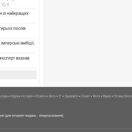
0
н із найкращих
тирьох послів
імперські амбіції,
 експерт вказав
ьтура
•
Наука
•
Історія
•
Освіта
•
Авто
•
IT
•
Здоров'я
•
Спорт
•
Фото
•
Відео
•
Огляд блог
я (для інтернет-видань - гіперпосилання).