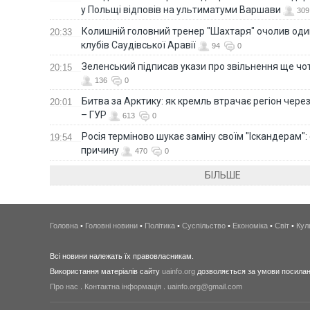
у Польщі відповів на ультиматуми Варшави
309
Колишній головний тренер "Шахтаря" очолив оди
20:33
клубів Саудівської Аравії
94
0
Зеленський підписав укази про звільнення ще чо
20:15
136
0
Битва за Арктику: як кремль втрачає регіон через 
20:01
– ГУР
613
0
Росія терміново шукає заміну своїм "Іскандерам":
19:54
причину
470
0
БІЛЬШЕ
Головна
•
Головні новини
•
Політика
•
Суспільство
•
Економіка
•
Світ
•
Кул
Всі новини належать їх правовласникам.
Використання матеріалів сайту
uainfo.org
дозволяється за умови посиланн
Про нас
.
Контактна інформація
.
uainfo.org@gmail.com