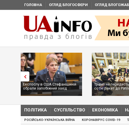
ГОЛОВНА
ОГЛЯД БЛОГОСФЕРИ
ОГЛЯД БЛОГОЖАБ
Експослу в США Стефанішиній
Трамп не передасть
обрали запобіжний захід
сотні ракет до Patri
...
ПОЛІТИКА
СУСПІЛЬСТВО
ЕКОНОМІКА
Н
РОСІЙСЬКО-УКРАЇНСЬКА ВІЙНА
КОРОНАВІРУС COVID-19