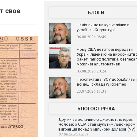
т свое
БЛОГИ
Надія лише на культ жінки в
українській культурі
06.08.2026 08:49
Чому США не готові передати
Україні ліцензію на виробництв
ракет Patriot: політика, безпека 
можливі альтернативи
03.08.2026 20:24
Перспектива: ЗСУ добомблять і
всі інші склади Wildberries
23.07.2026 11:31
БЛОГОСТРІЧКА
Другий за величиною джекпот лотереї.
Чоловік з США став мультимільйонером,
вигравши понад 3 мільйони доларів (NV)
07.08.2026, 02:31