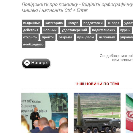
Повідомити про помилку - Виділіть орфографічн
мишею і натисніть Ctrl + Enter
выданные
категорию
новую
подготовки
января
удос
действия
новыми
удостоверений
водительских
курсы
открыть
пройти
открыта
прицепом
легковым
управл
необходимо
Сподобався матері
ним в соцме
ІНШІ НОВИНИ ПО ТЕМІ