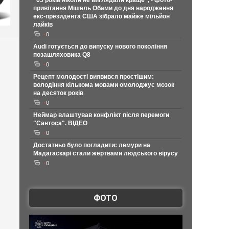
"65 років ніколи не виглядали краще", - фото-
привітання Мішель Обами до дня народження
екс-президента США зібрало майже мільйон
лайків
0
Audi готується до випуску нового покоління
позашляховика Q8
0
Рецепт молодості виявився простішим:
володіння кількома мовами омолоджує мозок
на десяток років
0
Неймар влаштував конфлікт після перемоги
"Сантоса". ВІДЕО
0
Достатньо було погладити: лемури на
Мадагаскарі стали жертвами людського вірусу
0
ФОТО