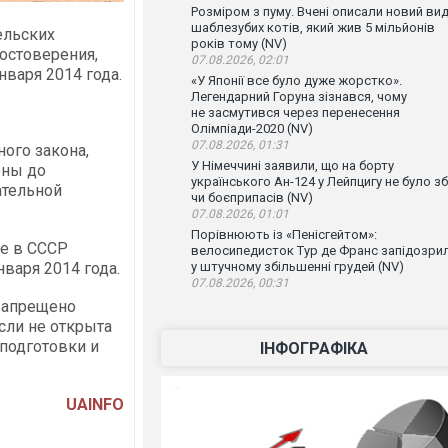
Розміром з пуму. Вчені описали новий ви
шаблезубих котів, який жив 5 мільйонів
ельских
років тому (NV)
остоверения,
07.08.2026, 02:01
нваря 2014 года.
«У Японії все було дуже жорстко».
Легендарний Горуна зізнався, чому
не засмутився через перенесення
Олімпіади-2020 (NV)
07.08.2026, 01:31
ого закона,
У Німеччині заявили, що на борту
ьны до
українського Ан-124 у Лейпцигу не було зб
ательной
чи боєприпасів (NV)
07.08.2026, 01:01
Порівнюють із «Пенісгейтом»:
е в СССР
велосипедисток Тур де Франс запідозри
у штучному збільшенні грудей (NV)
варя 2014 года.
07.08.2026, 00:31
запрещено
сли не открыта
 подготовки и
ІНФОГРАФІКА
UAINFO