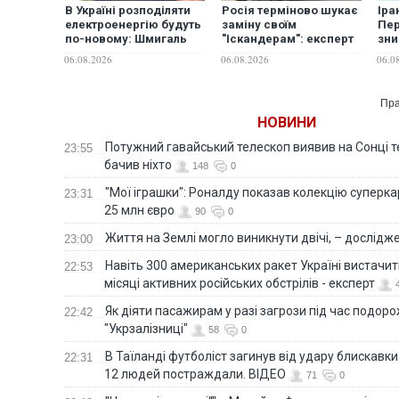
В Україні розподіляти
Росія терміново шукає
Іра
електроенергію будуть
заміну своїм
Пер
по-новому: Шмигаль
"Іскандерам": експерт
зн
розкрив деталі
вказав причину
ене
06.08.2026
06.08.2026
06.0
у р
Reu
Пра
НОВИНИ
Потужний гавайський телескоп виявив на Сонці те
23:55
бачив ніхто
148
0
"Мої іграшки": Роналду показав колекцію суперка
23:31
25 млн євро
90
0
Життя на Землі могло виникнути двічі, – дослідж
23:00
Навіть 300 американських ракет Україні вистачит
22:53
місяці активних російських обстрілів - експерт
Як діяти пасажирам у разі загрози під час подорож
22:42
"Укрзалізниці"
58
0
В Таїланді футболіст загинув від удару блискавки
22:31
12 людей постраждали. ВІДЕО
71
0