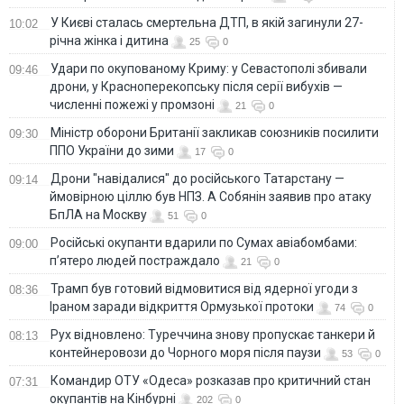
У Києві сталась смертельна ДТП, в якій загинули 27-
10:02
річна жінка і дитина
25
0
Удари по окупованому Криму: у Севастополі збивали
09:46
дрони, у Красноперекопську після серії вибухів —
численні пожежі у промзоні
21
0
Міністр оборони Британії закликав союзників посилити
09:30
ППО України до зими
17
0
Дрони "навідалися" до російського Татарстану —
09:14
ймовірною ціллю був НПЗ. А Собянін заявив про атаку
БпЛА на Москву
51
0
Російські окупанти вдарили по Сумах авіабомбами:
09:00
п’ятеро людей постраждало
21
0
Трамп був готовий відмовитися від ядерної угоди з
08:36
Іраном заради відкриття Ормузької протоки
74
0
Рух відновлено: Туреччина знову пропускає танкери й
08:13
контейнеровози до Чорного моря після паузи
53
0
Командир ОТУ «Одеса» розказав про критичний стан
07:31
окупантів на Кінбурні
202
0