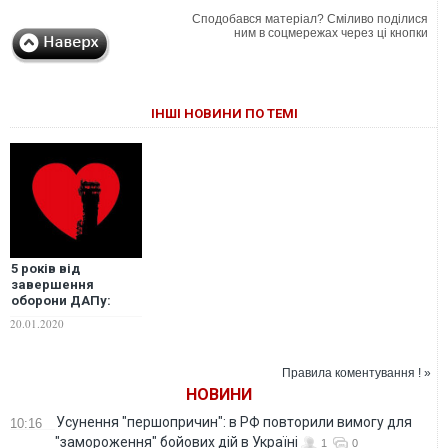
Сподобався матеріал? Сміливо поділися
ним в соцмережах через ці кнопки
ІНШІ НОВИНИ ПО ТЕМІ
5 років від
завершення
оборони ДАПу:
імена й фото всіх
20.01.2020
загиблих “кіборгів”
Правила коментування ! »
НОВИНИ
Усунення "першопричин": в РФ повторили вимогу для
10:16
"замороження" бойових дій в Україні
1
0