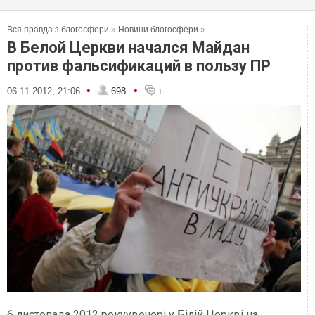
Вся правда з блогосфери
»
Новини блогосфери
»
В Белой Церкви начался Майдан
против фальсификаций в пользу ПР
•
•
06.11.2012, 21:06
698
1
6 листопада 2012 рокуувечері у Білій Церкві на