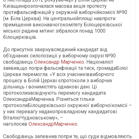
Київщинірозпочалася масова акція протесту
протифальсифікацій у окружній виборчійкомісії №90
(м. Біла Церква). На центральнійплощі навпроти
приміщення виконавчогокомітету Білоцерківської
міської радина мітинг зібралося понад 1000
білоцерківців.
До присутніх звернувсяєдиний кандидат від
об'єднаних силопозиції у виборчому окрузі №90
свободівець
Олександр Марченко
. Націоналіст
заявив,що попри фальсифікації та тиск, громадаБілої
Церкви перемогла. «У всіх учасниківвиборчого
процесу в Білій Церкві єпротоколи з виборчих
дільниць і вонимістять однакові дані. Ці
протоколизасвідчують перемогу кандидата
ОлександраМарченка. Різняться тільки
протоколиБілоцерківської окружної виборчоїкомісії –
у них перевагу наданопровладному кандидатові
ВіталіюЧудновському», –
наголосив
ОлександрМарченко
.
Свободівець запевнив:попри те, що суди відмовляють