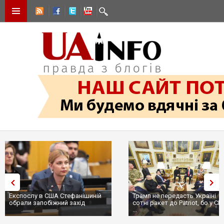
Експослу в США Стефанішиній
Трамп не передасть Україні
обрали запобіжний захід
сотні ракет до Patriot, бо у С
...