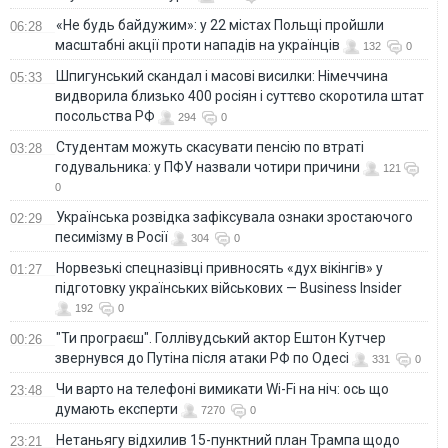
«Не будь байдужим»: у 22 містах Польщі пройшли
06:28
масштабні акції проти нападів на українців
132
0
Шпигунський скандал і масові висилки: Німеччина
05:33
видворила близько 400 росіян і суттєво скоротила штат
посольства РФ
294
0
Студентам можуть скасувати пенсію по втраті
03:28
годувальника: у ПФУ назвали чотири причини
121
0
Українська розвідка зафіксувала ознаки зростаючого
02:29
песимізму в Росії
304
0
Норвезькі спецназівці привносять «дух вікінгів» у
01:27
підготовку українських військових — Business Insider
192
0
"Ти програєш". Голлівудський актор Ештон Кутчер
00:26
звернувся до Путіна після атаки РФ по Одесі
331
0
Чи варто на телефонi вимикати Wi-Fi на ніч: ось що
23:48
думають експерти
7270
0
Нетаньягу відхилив 15-пунктний план Трампа щодо
23:21