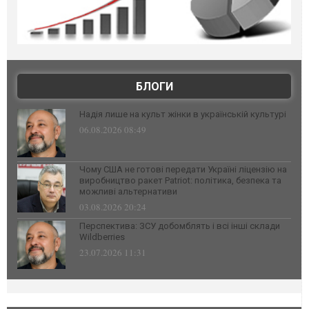
БЛОГИ
Надія лише на культ жінки в українській культурі
06.08.2026 08:49
Чому США не готові передати Україні ліцензію на
виробництво ракет Patriot: політика, безпека та
можливі альтернативи
03.08.2026 20:24
Перспектива: ЗСУ добомблять і всі інші склади
Wildberries
23.07.2026 11:31