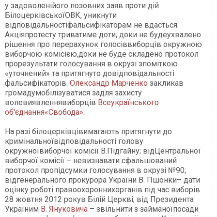
у задоволенійого позовних заяв проти дій
БілоцерківськоїОВК, уникнути
відповідальностіфальсифікаторам не вдасться.
Акціяпротесту триватиме доти, доки не будеухвалено
рішення про перерахунок голосіввиборців окружною
виборчою комісією,доки не буде складено протокол
прорезультати голосування в окрузі зпоміткою
«уточнений» та притягнуто довідповідальності
фальсифікаторів.
Олександр Марченко
закликав
громадумобілізуватися задля захисту
волевиявленнявиборців
Всеукраїнського
об'єднання«Свобода»
.
На разі білоцерківцівимагають притягнути до
кримінальноївідповідальності голову
окружноївиборчої комісії В.Підгайну; відЦентральної
виборчої комісії – невизнавати сфальшований
протокол пропідсумки голосування в окрузі №90;
відгенерального прокурора України В. Пшонки– дати
оцінку роботі правоохороннихорганів під час виборів
28 жовтня 2012 рокув Білій Церкві; від Президента
Україним
В. Януковича
– звільнити з займаноїпосади