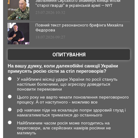
Звільнення Сирського знаменує кінець епохи
"старої гвардії" в українській армії — NYT
23.07.2026 10:32
Повний текст резонансного брифінга Михайла
Федорова
18.07.2026 09:27
ОПИТУВАННЯ
На вашу думку, коли далекобійні санкції України
примусять росію сісти за стіл переговорів?
У найближчі місяці удари України по росії стануть
настільки болючими, що агресору доведеться
поновити перемовини
Цього року не варто чекати поновлення переговорного
процесу. А от наступного - можливо все
рф навпаки піде на ескалацію попри здоровий глузд і
намагатиметься триматися до останнього
Найближчим часом росія може погодитись на
переговори, але серйозних намірів росіяни не
матимуть