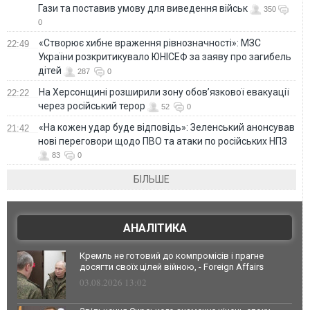
Гази та поставив умову для виведення військ
350
0
«Створює хибне враження рівнозначності»: МЗС
22:49
України розкритикувало ЮНІСЕФ за заяву про загибель
дітей
287
0
На Херсонщині розширили зону обов’язкової евакуації
22:22
через російський терор
52
0
«На кожен удар буде відповідь»: Зеленський анонсував
21:42
нові переговори щодо ПВО та атаки по російських НПЗ
83
0
БІЛЬШЕ
АНАЛІТИКА
Кремль не готовий до компромісів і прагне
досягти своїх цілей війною, - Foreign Affairs
03.08.2026 13:02