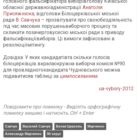
головного фальсифікатора виборівголову Київської
обласної державноїадміністрації
Анатолія
Присяжнюка
; відголови Білоцерківської міської
ради
В. Савчука
– прозвітувати про своюбездіяльність
під час масових порушеньвиборчого процесу та
скликати позачерговусесію міської ради з приводу
фальсифікаціївиборів. Ці вимоги зафіксовані в
резолюціїмітингу.
Довідка: У яких кандидатівта скільки голосів
білоцерківців вкралаокружна виборча комісія №90
для провладногокандидата Чудновського можна
подивитисяв таблиці за
цимпосиланням
.
ua-vybory-2012
Повідомити про помилку - Виділіть орфографічну
помилку мишею і натисніть Ctrl + Enter
Савчук
Василий Савчук
Белая Церковь
Марченко
Александр Марченко
90 округ