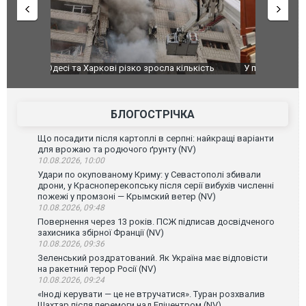
ькість
У парламенті Косово прем'єра закидали яйцями
Приїхав за
до українс
зіркового 
БЛОГОСТРІЧКА
Що посадити після картоплі в серпні: найкращі варіанти
для врожаю та родючого ґрунту (NV)
10.08.2026, 10:00
Удари по окупованому Криму: у Севастополі збивали
дрони, у Красноперекопську після серії вибухів численні
пожежі у промзоні — Крымский ветер (NV)
10.08.2026, 09:48
Повернення через 13 років. ПСЖ підписав досвідченого
захисника збірної Франції (NV)
10.08.2026, 09:36
Зеленський роздратований. Як Україна має відповісти
на ракетний терор Росії (NV)
10.08.2026, 09:24
«Іноді керувати — це не втручатися». Туран розхвалив
Шахтар після перемоги над Епіцентром (NV)