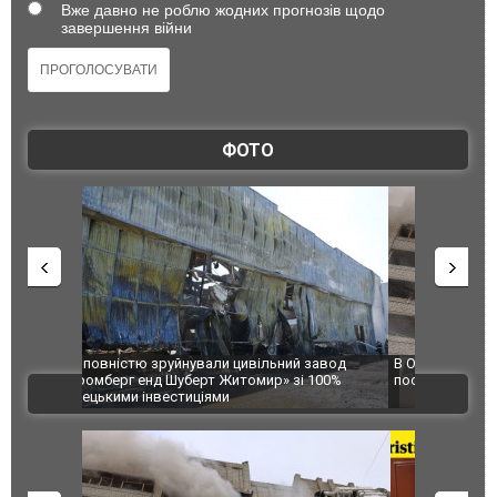
Вже давно не роблю жодних прогнозів щодо
завершення війни
ФОТО
 завод
В Одесі та Харкові різко зросла кількість
Ворог завд
 100%
постраждалих від обстрілу РФ
двоє пора
ВІДЕО
після атак