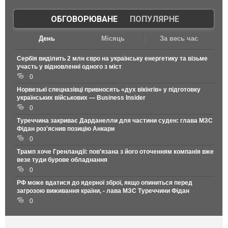
ОБГОВОРЮВАНЕ
|
ПОПУЛЯРНЕ
День
Місяць
За весь час
Сербія виділить 2 млн євро на українську енергетику та візьме
участь у відновленні одного з міст
0
Норвезькі спецназівці привносять «дух вікінгів» у підготовку
українських військових — Business Insider
0
Туреччина закриває Дарданелли для частини суден: глава МЗС
Фідан роз'яснив позицію Анкари
0
Трамп хоче Гренландії: пов'язана з його оточенням компанія вже
везе туди бурове обладнання
0
РФ може вдатися до ядерної зброї, якщо опиниться перед
загрозою виживання країни, - лава МЗС Туреччини Фідан
0