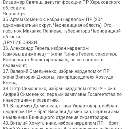
Владимир Святаш, депутат фракции ПР Харьковского
облсовета.
Черновцы
35. Артем Семенюк, избран нардепом ПР (204
одномандатный округ, Черновицкая область). Это
пасынок Михаила Папиева, губернатора Черновицкой
области.
ДРУГИЕ СВЯЗИ
36. Александр Герега, избран нардепом
(самовыдвиженец) – жена Галина Герега, секретарь
Киевсовета, баллотировалась, но не прошла в
парламент;
37. Валерий Омельченко, избран нардепом от ПР –
жена Виктория Джарты, зампредседателя Хозсуда
Киева;
38. Петр Симоненко, избран нардепом от КПУ – сын
Андрей Симоненко, первый замглавы Госагентства по
инвестициям и развитию;
39. Владимир Демишкан, глава Укравтодора, избран
нардепом ПР – брат Василий Демишкан, первый зам
начальника Винницкого отделения Укравтодора;
40. Виталий Хомутынник, избран нардепом ПР – брат
Юрий Хомутынник, депутат Вышгородского райсовета