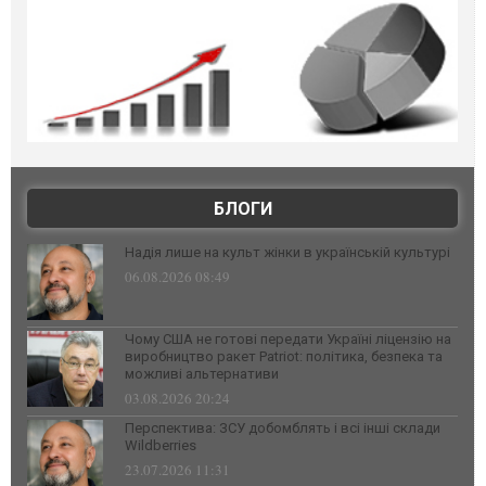
БЛОГИ
Надія лише на культ жінки в українській культурі
06.08.2026 08:49
Чому США не готові передати Україні ліцензію на
виробництво ракет Patriot: політика, безпека та
можливі альтернативи
03.08.2026 20:24
Перспектива: ЗСУ добомблять і всі інші склади
Wildberries
23.07.2026 11:31