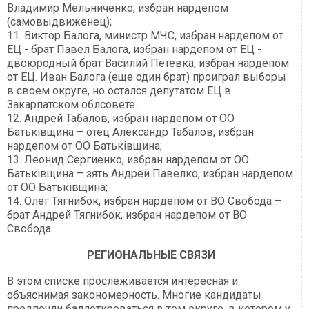
Владимир Мельниченко, избран нардепом
(самовыдвиженец);
11. Виктор Балога, министр МЧС, избран нардепом от
ЕЦ - брат Павел Балога, избран нардепом от ЕЦ -
двоюродный брат Василий Петевка, избран нардепом
от ЕЦ. Иван Балога (еще один брат) проиграл выборы
в своем округе, но остался депутатом ЕЦ в
Закарпатском облсовете.
12. Андрей Табалов, избран нардепом от ОО
Батьківщина – отец Александр Табалов, избран
нардепом от ОО Батьківщина;
13. Леонид Сергиенко, избран нардепом от ОО
Батьківщина – зять Андрей Павелко, избран нардепом
от ОО Батьківщина;
14. Олег Тягнибок, избран нардепом от ВО Свобода –
брат Андрей Тягнибок, избран нардепом от ВО
Свобода.
РЕГИОНАЛЬНЫЕ СВЯЗИ
В этом списке прослеживается интересная и
объяснимая закономерность. Многие кандидаты
предпочли баллотироваться в том округе, в котором у