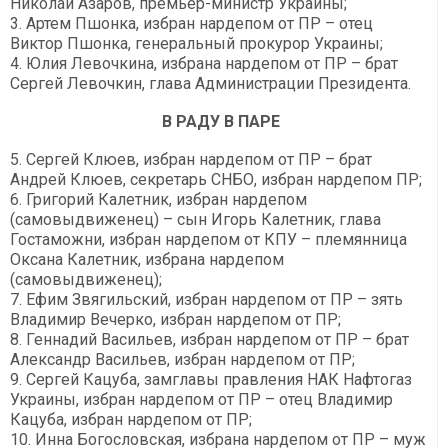
Николай Азаров, премьер-министр Украины;
3. Артем Пшонка, избран нардепом от ПР – отец
Виктор Пшонка, генеральный прокурор Украины;
4. Юлия Левочкина, избрана нардепом от ПР – брат
Сергей Левочкин, глава Администрации Президента.
В РАДУ В ПАРЕ
5. Сергей Клюев, избран нардепом от ПР – брат
Андрей Клюев, секретарь СНБО, избран нардепом ПР;
6. Григорий Калетник, избран нардепом
(самовыдвиженец) – сын Игорь Калетник, глава
Гостаможни, избран нардепом от КПУ – племянница
Оксана Калетник, избрана нардепом
(самовыдвиженец);
7. Ефим Звягильский, избран нардепом от ПР – зять
Владимир Вечерко, избран нардепом от ПР;
8. Геннадий Васильев, избран нардепом от ПР – брат
Александр Васильев, избран нардепом от ПР;
9. Сергей Кацуба, замглавы правления НАК Нафтогаз
Украины, избран нардепом от ПР – отец Владимир
Кацуба, избран нардепом от ПР;
10. Инна Богословская, избрана нардепом от ПР – муж