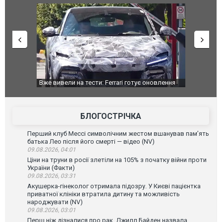
дом та
Вже вивели на тести: Ferrari готує оновлення
Вийшов тре
позашляховика Purosangue. ВІДЕО
фільму "Аф
БЛОГОСТРІЧКА
Перший клуб Мессі символічним жестом вшанував пам’ять
батька Лео після його смерті — відео (NV)
09.08.2026, 04:01
Ціни на труни в росії злетіли на 105% з початку війни проти
України (Факти)
09.08.2026, 03:31
Акушерка-гінеколог отримала підозру. У Києві пацієнтка
приватної клініки втратила дитину та можливість
народжувати (NV)
09.08.2026, 03:01
Перш ніж дізналися про рак. Джилл Байден назвала