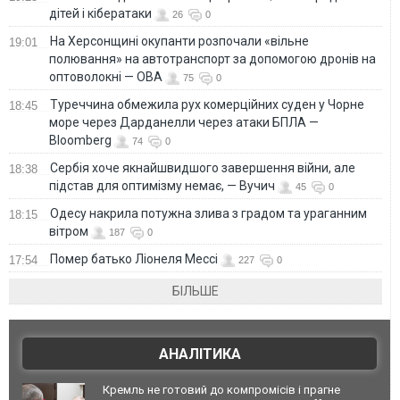
дітей і кібератаки
26
0
На Херсонщині окупанти розпочали «вільне
19:01
полювання» на автотранспорт за допомогою дронів на
оптоволокні — ОВА
75
0
Туреччина обмежила рух комерційних суден у Чорне
18:45
море через Дарданелли через атаки БПЛА —
Bloomberg
74
0
Сербія хоче якнайшвидшого завершення війни, але
18:38
підстав для оптимізму немає, — Вучич
45
0
Одесу накрила потужна злива з градом та ураганним
18:15
вітром
187
0
Помер батько Ліонеля Мессі
17:54
227
0
БІЛЬШЕ
АНАЛІТИКА
Кремль не готовий до компромісів і прагне