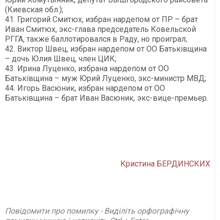
(Киевская обл.);
41. Григорий Смитюх, избран нардепом от ПР – брат
Иван Смитюх, экс-глава председатель Ковельской
РГГА, также баллотировался в Раду, но проиграл;
42. Виктор Швец, избран нардепом от ОО Батьківщина
– дочь Юлия Швец, член ЦИК;
43. Ирина Луценко, избрана нардепом от ОО
Батьківщина – муж Юрий Луценко, экс-министр МВД;
44. Игорь Васюник, избран нардепом от ОО
Батьківщина – брат Иван Васюник, экс-вице-премьер.
Кристина БЕРДИНСКИХ
Повідомити про помилку - Виділіть орфографічну