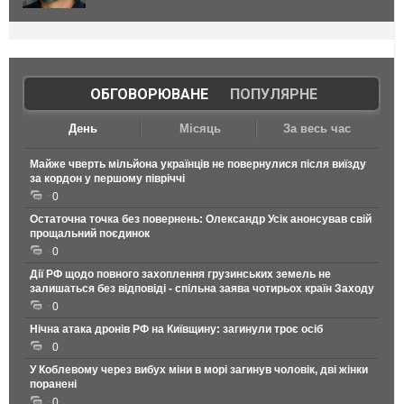
ОБГОВОРЮВАНЕ
|
ПОПУЛЯРНЕ
День
Місяць
За весь час
Майже чверть мільйона українців не повернулися після виїзду
за кордон у першому півріччі
0
Остаточна точка без повернень: Олександр Усік анонсував свій
прощальний поєдинок
0
Дії РФ щодо повного захоплення грузинських земель не
залишаться без відповіді - спільна заява чотирьох країн Заходу
0
Нічна атака дронів РФ на Київщину: загинули троє осіб
0
У Коблевому через вибух міни в морі загинув чоловік, дві жінки
поранені
0