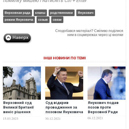
помилку мишею і натисніть Ctrl + Enter
Верховная рада
кланы
родственники
Янукович
режим Януковича
созыв
связи
Сподобався матеріал? Сміливо поділися
ним в соцмережах через ці кнопки
ІНШІ НОВИНИ ПО ТЕМІ
Верховний суд
Суд відкрив
Янукович подав
Великої Британії
провадження за
позов проти
виніс рішення
позовом Януковича
Верховної Ради
щодо "боргу
до Верховної Ради:
06.12.2021
15.03.2023
30.12.2021
Януковича" на 3
названа дата
млрд доларів
засідання