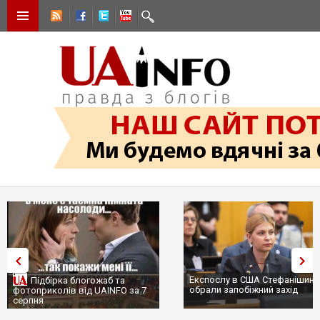
Експослу в США Стефанішиній
Трамп не передасть Україні
обрали запобіжний захід
сотні ракет до Patriot, бо у С
...