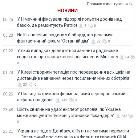
Правила коментування ! »
НОВИНИ
У Німеччині фіксували підозрілі польоти дронів над
05:25
базою, де ремонтують Patriot
6
0
Netflix поселив людину у білборді, що рекламує
03:28
фантастичний фільм "Останній дім"
22
0
У яких випадках доведеться замінити радянське
02:22
свідоцтво про народження: роз'яснення Мін'юсту
64
0
У Києві створили петицію про переведення всіх шкіл на
01:28
дистанціне навчання через посилення нічних обстрілів
23
0
У Польщі затримали фермера, який переорав свіжий
00:26
асфальт на дорозі
149
0
Шість хвилин на удар: експерт розповів, як Україна
23:48
може знищувати пускові установки "Іскандерів"
313
0
Україна не піде з Донбасу, а Путін не матиме перемоги
23:21
— Зеленський про ситуацію на фронті та гарантії США