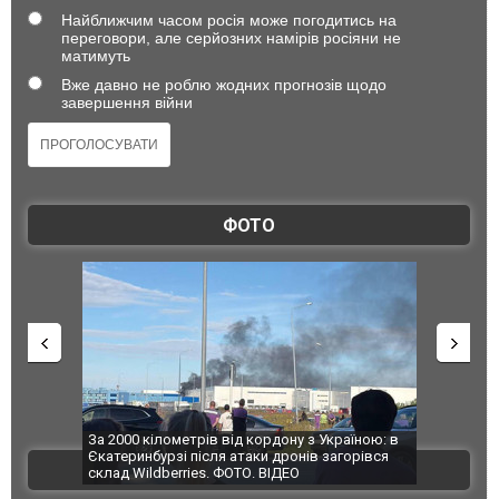
Найближчим часом росія може погодитись на
переговори, але серйозних намірів росіяни не
матимуть
Вже давно не роблю жодних прогнозів щодо
завершення війни
ФОТО
по Сумах,
За 2000 кілометрів від кордону з Україною: в
"Мої іграш
траждали
Єкатеринбурзі після атаки дронів загорівся
суперкарів
ВІДЕО
ині. ФОТО
склад Wildberries. ФОТО. ВІДЕО