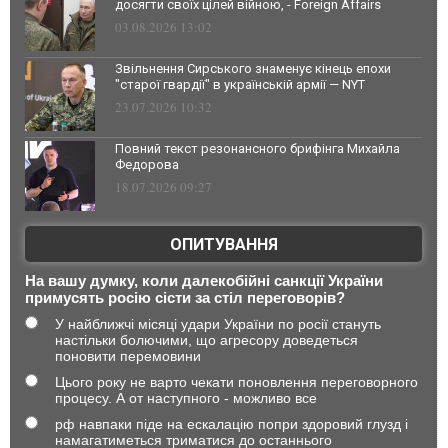
досягти своїх цілей війною, - Foreign Affairs
03.08.2026 13:02
Звільнення Сирського знаменує кінець епохи
"старої гвардії" в українській армії — NYT
23.07.2026 10:32
Повний текст резонансного брифінга Михайла
Федорова
18.07.2026 09:27
ОПИТУВАННЯ
На вашу думку, коли далекобійні санкції України
примусять росію сісти за стіл переговорів?
У найближчі місяці удари України по росії стануть
настільки болючими, що агресору доведеться
поновити перемовини
Цього року не варто чекати поновлення переговорного
процесу. А от наступного - можливо все
рф навпаки піде на ескалацію попри здоровий глузд і
намагатиметься триматися до останнього