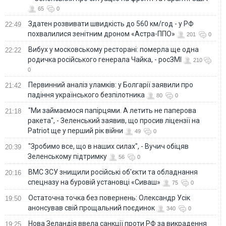
65
0
Здатен розвивати швидкість до 560 км/год - у РФ
22:49
похвалилися зенітним дроном «Астра-ППО»
201
0
Вибух у московському ресторані: померла ще одна
22:22
родичка російського генерала Чайка, - росЗМІ
210
0
Первинний аналіз уламків: у Болгарії заявили про
21:42
падіння українського безпілотника
80
0
"Ми займаємося папірцями. А летить не паперова
21:18
ракета", - Зеленський заявив, що просив ліцензії на
Patriot ще у перший рік війни
49
0
"Зробимо все, що в наших силах", - Вучич обіцяв
20:39
Зеленському підтримку
56
0
ВМС ЗСУ знищили російські об'єкти та обладнання
20:16
спецназу на буровій установці «Сиваш»
75
0
Остаточна точка без повернень: Олександр Усік
19:50
анонсував свій прощальний поєдинок
340
0
Нова Зеландія ввела санкції проти РФ за викрадення
19:25