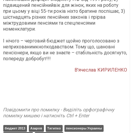
підвищений пенсійнийвік для жінок, яких на роботу
при цьому у віці 55-ти років ніхто братине поспішає, 3)
шістнадцять різних пенсійних законів і прірва
міжтрудовими пенсіями та спецпенсіями
номенклатури.
І нічого – черговий бюджет щойно проголосовано з
неприхованимкнопкодавством. Тому що, шановні
пенсіонери, якщо ви не знаєте – стабільність досягнуто,
попереду добробут!!!
В'ячеслав КИРИЛЕНКО
Повідомити про помилку - Виділіть орфографічну
помилку мишею і натисніть Ctrl + Enter
бюджет 2013
Азаров
Тигипко
пенсионеры Украины