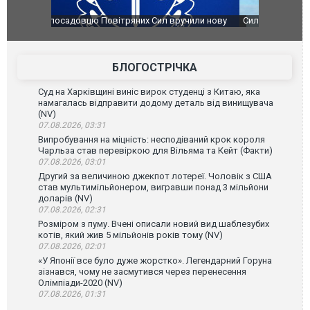
чили нову
Сили оборони уразили Ярославський НПЗ:
Неймар вла
губернатор регіону заявив про наймасштабнішу
"Сантоса".
атаку. ВІДЕО
БЛОГОСТРІЧКА
Суд на Харківщині виніс вирок студенці з Китаю, яка
намагалась відправити додому деталь від винищувача
(NV)
07.08.2026, 03:31
Випробування на міцність: несподіваний крок короля
Чарльза став перевіркою для Вільяма та Кейт (Факти)
07.08.2026, 03:01
Другий за величиною джекпот лотереї. Чоловік з США
став мультимільйонером, вигравши понад 3 мільйони
доларів (NV)
07.08.2026, 02:31
Розміром з пуму. Вчені описали новий вид шаблезубих
котів, який жив 5 мільйонів років тому (NV)
07.08.2026, 02:01
«У Японії все було дуже жорстко». Легендарний Горуна
зізнався, чому не засмутився через перенесення
Олімпіади-2020 (NV)
07.08.2026, 01:31