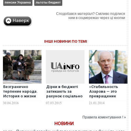
пенсии Украина
льготы бюджет
Сподобався матеріал? Сміливо поділися
ним в соцмережах через ці кнопки
ІНШІ НОВИНИ ПО ТЕМІ
Безгранично
«Стабильность
Дірки в бюджеті
терпение народа.
Азарова — это
затикають за
История о жизни
превращение
рахунок соціально
соседей-
Украины в
незахищених
30.04.2016
21.01.2014
07.03.2015
пенсионеров
кладбище», -
громадян -
эксперт
Павловський
Правила коментування ! »
НОВИНИ