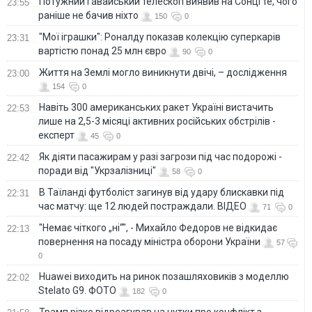
Потужний гавайський телескоп виявив на Сонці те, чого
23:55
раніше не бачив ніхто
150
0
"Мої іграшки": Роналду показав колекцію суперкарів
23:31
вартістю понад 25 млн євро
90
0
Життя на Землі могло виникнути двічі, – дослідження
23:00
154
0
Навіть 300 американських ракет Україні вистачить
22:53
лише на 2,5-3 місяці активних російських обстрілів -
експерт
45
0
Як діяти пасажирам у разі загрози під час подорожі -
22:42
поради від "Укрзалізниці"
58
0
В Таїланді футболіст загинув від удару блискавки під
22:31
час матчу: ще 12 людей постраждали. ВІДЕО
71
0
"Немає чіткого „ні“", - Михайло Федоров не відкидає
22:13
повернення на посаду міністра оборони України
57
0
Huawei виходить на ринок позашляховиків з моделлю
22:02
Stelato G9. ФОТО
182
0