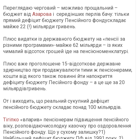
Переглядаю черговий – можливо прощальний –
бюджет від
Азарова
і середінших перлів бачу: тільки
прямий дефіцит бюджету Пенсійного фондускладає
майже 22 (!) мільярди гривень.
Плюс видатки із державного бюджету на «пенсії за
різними програмами»-майже 62 мільярди – із яких
чималий відсоток грошей іде на пенсіюноменклатурі.
Плюс вже проголошене 15-відсоткове державне
здирництво при продажувалюти тими ж пенсіонерами,
кошти від якого також повинні йти напокриття
дефіциту бюджету Песійного фонду – а це ще за 20
мільярдівгривень.
От і виходить, що реальний сукупний дефіцит
пенсійного бюджету складає понад 100 мільярдів.
Тігіпко
«впарив» пенсіонерам підвищення пенсійного
віку, розповідаючисолодку казочку про оздоровлення
Пенсійного фонду. Що у сухому залишку?1)
Найбільший дефіцит бюджету ПФ від 1991 року, 2)