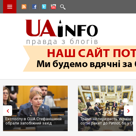
Експослу в США Стефанішиній
Трамп не передасть Україні
обрали запобіжний захід
сотні ракет до Patriot, бо у С
...