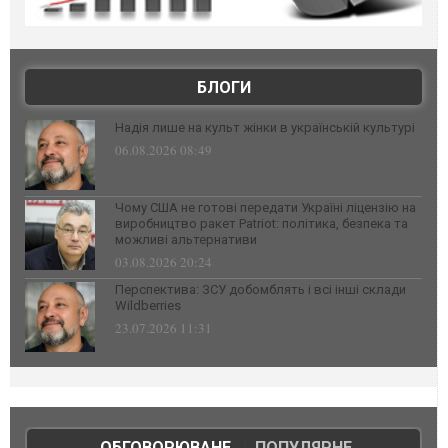
БЛОГИ
Надія лише на культ жінки в українській культурі
06.08.2026 08:49
Чому США не готові передати Україні ліцензію на
виробництво ракет Patriot: політика, безпека та
можливі альтернативи
03.08.2026 20:24
Перспектива: ЗСУ добомблять і всі інші склади
Wildberries
23.07.2026 11:31
ОБГОВОРЮВАНЕ
|
ПОПУЛЯРНЕ