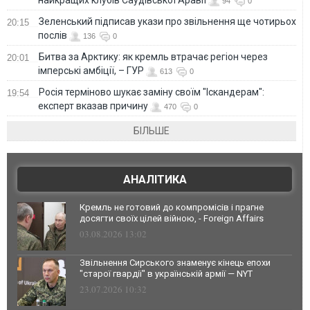
найкращих клубів Саудівської Аравії
94
0
Зеленський підписав укази про звільнення ще чотирьох
20:15
послів
136
0
Битва за Арктику: як кремль втрачає регіон через
20:01
імперські амбіції, – ГУР
613
0
Росія терміново шукає заміну своїм "Іскандерам":
19:54
експерт вказав причину
470
0
БІЛЬШЕ
АНАЛІТИКА
Кремль не готовий до компромісів і прагне
досягти своїх цілей війною, - Foreign Affairs
03.08.2026 13:02
Звільнення Сирського знаменує кінець епохи
"старої гвардії" в українській армії — NYT
23.07.2026 10:32