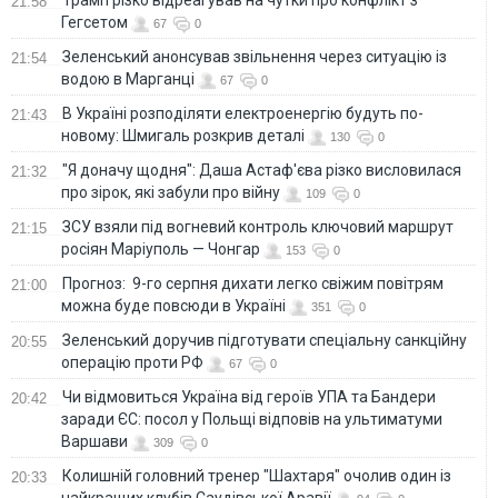
Трамп різко відреагував на чутки про конфлікт з
21:58
Гегсетом
67
0
Зеленський анонсував звільнення через ситуацію із
21:54
водою в Марганці
67
0
В Україні розподіляти електроенергію будуть по-
21:43
новому: Шмигаль розкрив деталі
130
0
"Я доначу щодня": Даша Астаф'єва різко висловилася
21:32
про зірок, які забули про війну
109
0
ЗСУ взяли під вогневий контроль ключовий маршрут
21:15
росіян Маріуполь — Чонгар
153
0
Прогноз: 9-го серпня дихати легко свіжим повітрям
21:00
можна буде повсюди в Україні
351
0
Зеленський доручив підготувати спеціальну санкційну
20:55
операцію проти РФ
67
0
Чи відмовиться Україна від героїв УПА та Бандери
20:42
заради ЄС: посол у Польщі відповів на ультиматуми
Варшави
309
0
Колишній головний тренер "Шахтаря" очолив один із
20:33