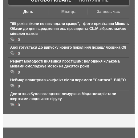
День
Місяць
За весь час
"65 років ніколи не виглядали краще", - фото-привітання Мішель
Обами до дня народження екс-президента США зібрало майже
мільйон лайків
0
Audi готується до випуску нового покоління позашляховика Q8
0
Рецепт молодості виявився простішим: володіння кількома
мовами омолоджує мозок на десяток років
0
Неймар влаштував конфлікт після перемоги "Сантоса". ВІДЕО
0
Достатньо було погладити: лемури на Мадагаскарі стали
жертвами людського вірусу
0