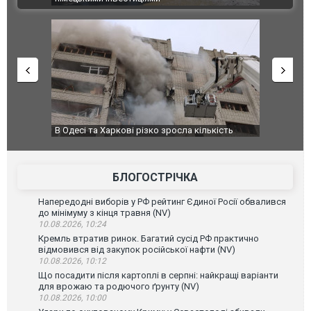
ькість
У парламенті Косово прем'єра закидали яйцями
Приїхав за
до українс
зіркового
БЛОГОСТРІЧКА
Напередодні виборів у РФ рейтинг Єдиної Росії обвалився
до мінімуму з кінця травня (NV)
10.08.2026, 10:24
Кремль втратив ринок. Багатий сусід РФ практично
відмовився від закупок російської нафти (NV)
10.08.2026, 10:12
Що посадити після картоплі в серпні: найкращі варіанти
для врожаю та родючого ґрунту (NV)
10.08.2026, 10:00