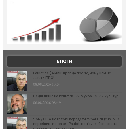
БЛОГИ
Patriot за $4 млн: правда про те, чому нам не
дають ППО!
08.08.2026 13:34
Надія лише на культ жінки в українській культурі
06.08.2026 08:49
Чому США не готові передати Україні ліцензію на
виробництво ракет Patriot: політика, безпека та
можливі альтернативи