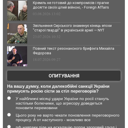
Кремль не готовий до компромісів і прагне
досягти своїх цілей війною, - Foreign Affairs
03.08.2026 13:02
Звільнення Сирського знаменує кінець епохи
"старої гвардії" в українській армії — NYT
23.07.2026 10:32
Повний текст резонансного брифінга Михайла
Федорова
18.07.2026 09:27
ОПИТУВАННЯ
На вашу думку, коли далекобійні санкції України
примусять росію сісти за стіл переговорів?
У найближчі місяці удари України по росії стануть
настільки болючими, що агресору доведеться
поновити перемовини
Цього року не варто чекати поновлення переговорного
процесу. А от наступного - можливо все
рф навпаки піде на ескалацію попри здоровий глузд і