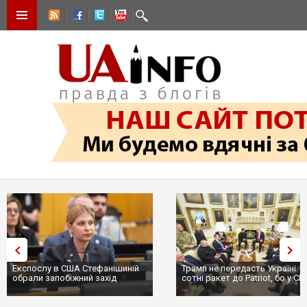
Експослу в США Стефанішиній
Трамп не передасть Україні
обрали запобіжний захід
сотні ракет до Patriot, бо у С
...