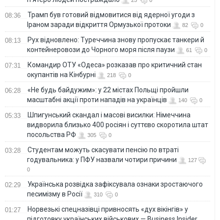
Трамп був готовий відмовитися від ядерної угоди з
08:36
Іраном заради відкриття Ормузької протоки
82
0
Рух відновлено: Туреччина знову пропускає танкери й
08:13
контейнеровози до Чорного моря після паузи
61
0
Командир ОТУ «Одеса» розказав про критичний стан
07:31
окупантів на Кінбурні
218
0
«Не будь байдужим»: у 22 містах Польщі пройшли
06:28
масштабні акції проти нападів на українців
140
0
Шпигунський скандал і масові висилки: Німеччина
05:33
видворила близько 400 росіян і суттєво скоротила штат
посольства РФ
305
0
Студентам можуть скасувати пенсію по втраті
03:28
годувальника: у ПФУ назвали чотири причини
127
0
Українська розвідка зафіксувала ознаки зростаючого
02:29
песимізму в Росії
310
0
Норвезькі спецназівці привносять «дух вікінгів» у
01:27
підготовку українських військових — Business Insider