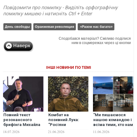
Повідомити про помилку - Виділіть орфографічну
помилку мишею і натисніть Ctrl + Enter
День свободы
Оранжевая революция
«Разом нас багато»
Сподобався матеріал? Сміливо поділися
ним в соцмережах через ці кнопки
ІНШІ НОВИНИ ПО ТЕМІ
Повний текст
Комбат на
"Ми пишаємося
резонансного
позивний Лука:
нашою командою і
брифінга Михайла
"Росіяни
всіма тими, хто нам
Федорова
продовжують
допомагає":
18.07.2026
21.06.2026
11.06.2026
робити ставку на
черговий звіт