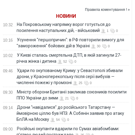
особовий склад, а
волонтерської
ми – на безпілотні
команди БО "Легіт".
Правила коментування ! »
системи"
ФОТО
НОВИНИ
На Покровському напрямку ворог готується до
10:32
посилення наступальних дій, - військовий
1
0
Усунення "першопричин": в РФ повторили вимогу для
10:16
"замороження" бойових дій в Україні
30
0
У Києві сталась смертельна ДТП, в якій загинули 27-
10:02
річна жінка і дитина
52
0
Удари по окупованому Криму: у Севастополі збивали
09:46
дрони, у Красноперекопську після серії вибухів —
численні пожежі у промзоні
25
0
Міністр оборони Британії закликав союзників посилити
09:30
ППО України до зими
21
0
Дрони "навідалися" до російського Татарстану —
09:14
ймовірною ціллю був НПЗ. А Собянін заявив про атаку
БпЛА на Москву
54
0
Російські окупанти вдарили по Сумах авіабомбами:
09:00
п’ятеро людей постраждало
25
0