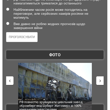
намагатиметься триматися до останнього
Найближчим часом росія може погодитись на
переговори, але серйозних намірів росіяни не
матимуть
Вже давно не роблю жодних прогнозів щодо
завершення війни
ФОТО
 завод
В Одесі та Харкові різко зросла кількість
Ворог завд
 100%
постраждалих від обстрілу РФ
двоє пора
ВІДЕО
після атак