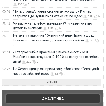
196
0
"Ти програєш". Голлівудський актор Ештон Кутчер
00:26
звернувся до Путіна після атаки РФ по Одесі
339
0
Чи варто на телефонi вимикати Wi-Fi на ніч: ось що
23:48
думають експерти
7451
0
Нетаньягу відхилив 15-пунктний план Трампа щодо
23:21
Гази та поставив умову для виведення військ
354
0
«Створює хибне враження рівнозначності»: МЗС
22:49
України розкритикувало ЮНІСЕФ за заяву про загибель
дітей
291
0
На Херсонщині розширили зону обов’язкової евакуації
22:22
через російський терор
54
0
БІЛЬШЕ
АНАЛІТИКА