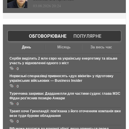
03.08.2026 20:24
ОБГОВОРЮВАНЕ
|
ПОПУЛЯРНЕ
День
Місяць
За весь час
Сербія виділить 2 млн євро на українську енергетику та візьме
участь у відновленні одного з міст
0
Норвезькі спецназівці привносять «дух вікінгів» у підготовку
українських військових — Business Insider
0
Туреччина закриває Дарданелли для частини суден: глава МЗС
Фідан роз'яснив позицію Анкари
0
Трамп хоче Гренландії: пов'язана з його оточенням компанія вже
везе туди бурове обладнання
0
РФ може вдатися до ядерної зброї, якщо опиниться перед