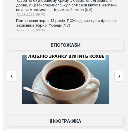
Удари по окупованому Криму: у Севастополі збивали
дрони, у Красноперекопську після серії вибухів численні
пожежі у промзоні — Крымский ветер (NV)
10.08.2026, 09:48
Повернення через 13 років. ПСЖ підписав досвідченого
захисника збірної Франції (NV)
10.08.2026, 09:36
БЛОГОЖАБИ
ІНФОГРАФІКА