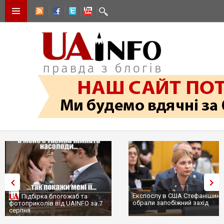
Експослу в США Стефанішині
Підбірка блогожаб та
обрали запобіжний захід
фотоприколів від UAINFO за 7
серпня