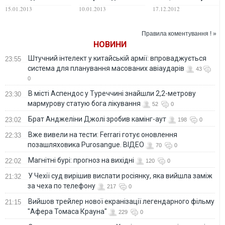
депутатам,
ЕВРО-2012
Бригинец
15.01.2013
10.01.2013
17.12.2012
которые не прошли
в ВР
Правила коментування ! »
НОВИНИ
Штучний інтелект у китайській армії: впроваджується
23:55
система для планування масованих авіаударів
43
0
В місті Аспендос у Туреччині знайшли 2,2-метрову
23:30
мармурову статую бога лікування
52
0
Брат Анджеліни Джолі зробив камінг-аут
23:02
198
0
Вже вивели на тести: Ferrari готує оновлення
22:33
позашляховика Purosangue. ВІДЕО
70
0
Магнітні бурі: прогноз на вихідні
22:02
120
0
У Чехії суд вирішив вислати росіянку, яка вийшла заміж
21:32
за чеха по телефону
217
0
Вийшов трейлер нової екранізації легендарного фільму
21:15
"Афера Томаса Крауна"
229
0