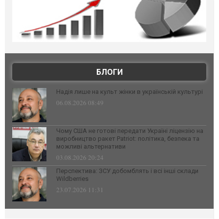
БЛОГИ
Надія лише на культ жінки в українській культурі
06.08.2026 08:49
Чому США не готові передати Україні ліцензію на
виробництво ракет Patriot: політика, безпека та
можливі альтернативи
03.08.2026 20:24
Перспектива: ЗСУ добомблять і всі інші склади
Wildberries
23.07.2026 11:31