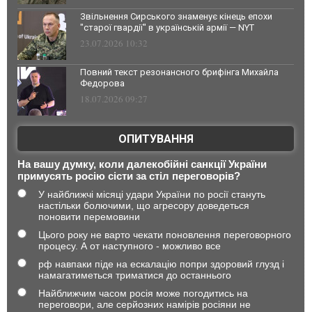
Звільнення Сирського знаменує кінець епохи
"старої гвардії" в українській армії — NYT
23.07.2026 10:32
Повний текст резонансного брифінга Михайла
Федорова
18.07.2026 09:27
ОПИТУВАННЯ
На вашу думку, коли далекобійні санкції України
примусять росію сісти за стіл переговорів?
У найближчі місяці удари України по росії стануть
настільки болючими, що агресору доведеться
поновити перемовини
Цього року не варто чекати поновлення переговорного
процесу. А от наступного - можливо все
рф навпаки піде на ескалацію попри здоровий глузд і
намагатиметься триматися до останнього
Найближчим часом росія може погодитись на
переговори, але серйозних намірів росіяни не