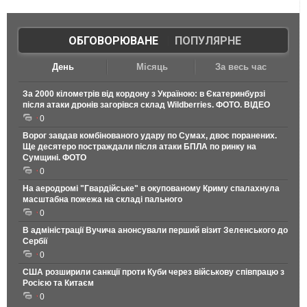
ОБГОВОРЮВАНЕ
|
ПОПУЛЯРНЕ
День
Місяць
За весь час
За 2000 кілометрів від кордону з Україною: в Єкатеринбурзі
після атаки дронів загорівся склад Wildberries. ФОТО. ВІДЕО
0
Ворог завдав комбінованого удару по Сумах, двоє поранених.
Ще десятеро постраждали після атаки БПЛА по ринку на
Сумщині. ФОТО
0
На аеродромі "Гвардійське" в окупованому Криму спалахнула
масштабна пожежа на складі пального
0
В адміністрації Вучича анонсували перший візит Зеленського до
Сербії
0
США розширили санкції проти Куби через військову співпрацю з
Росією та Китаєм
0