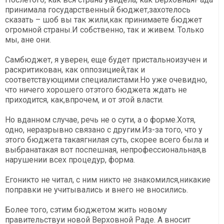
принимала государственный бюджет,захотелось
сказать – шоб вы так жили,как принимаете бюджет
огромной страны.И собственно, так и живем. Только
мы, ане они.
Самбюджет, я уверен, еще будет пристальноизучен и
раскритикован, как оппозицией,так и
соответствующими специалистами.Но уже очевидно,
что ничего хорошего отэтого бюджета ждать не
приходится, как,впрочем, и от этой власти.
Но вданном случае, речь не о сути, а о форме.Хотя,
одно, неразрывно связано с другим.Из-за того, что у
этого бюджета такаягнилая суть, скорее всего была и
выбранатакая вот поспешная, непрофессиональная,в
нарушении всех процедур, форма.
Егоникто не читал, с ним никто не знакомился,никакие
поправки не учитывались и внего не вносились.
Более того, сэтим бюджетом жить новому
правительствуи новой Верховной Раде. А вносит