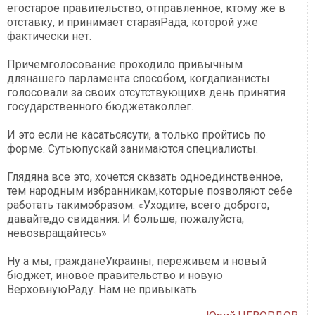
егостарое правительство, отправленное, ктому же в
отставку, и принимает стараяРада, которой уже
фактически нет.
Причемголосование проходило привычным
длянашего парламента способом, когдапианисты
голосовали за своих отсутствующихв день принятия
государственного бюджетаколлег.
И это если не касатьсясути, а только пройтись по
форме. Сутьюпускай занимаются специалисты.
Глядяна все это, хочется сказать одноединственное,
тем народным избранникам,которые позволяют себе
работать такимобразом: «Уходите, всего доброго,
давайте,до свидания. И больше, пожалуйста,
невозвращайтесь»
Ну а мы, гражданеУкраины, переживем и новый
бюджет, иновое правительство и новую
ВерховнуюРаду. Нам не привыкать.