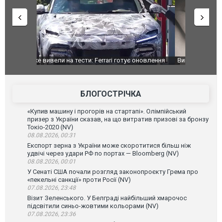
оновлення
Вийшов трейлер нової екранізації легендарного
Зеленський
фільму "Афера Томаса Крауна"
перемовин
БЛОГОСТРІЧКА
«Купив машину і прогорів на стартапі». Олімпійський
призер з України сказав, на що витратив призові за бронзу
Токіо-2020 (NV)
08.08.2026, 00:31
Експорт зерна з України може скоротитися більш ніж
удвічі через удари РФ по портах — Bloomberg (NV)
08.08.2026, 00:01
У Сенаті США почали розгляд законопроєкту Грема про
«пекельні санкції» проти Росії (NV)
07.08.2026, 23:48
Візит Зеленського. У Белграді найбільший хмарочос
підсвітили синьо-жовтими кольорами (NV)
07.08.2026, 23:36