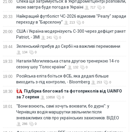
Спека ще затримується: в Укргідрометцентрі розповіли,
21:00
якою завтра буде погода в Україні
717
0
Найкращий футболіст ЧС-2026 відмовив "Реалу" заради
20:33
переходу в "Барселону"
213
0
США і Україна модернізують С-300 через дефіцит ракет
20:00
Patriot, - ЗМІ
241
0
Зеленський прибув до Сербії на важливі перемовини
19:44
134
0
Наталія Могилевська стала другою тренеркою 14-го
19:33
сезону шоу "Голос країни"
132
0
Російська еліта боїться ФСБ, яка дедалі більше
19:00
виходить з-під контролю, - Bloomberg
253
0
Підбірка блогожаб та фотоприколів від UAINFO
18:30
за 7 серпня
10858
0
"Вони воюють, самі хочуть воювати, бо дурні": у
18:01
Чернівцях водія маршрутки звільнили після
зневажливих слів про українських захисників. ВІДЕО
286
0