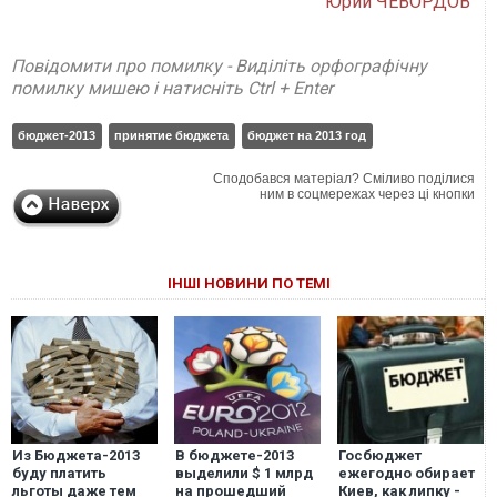
Юрий ЧЕВОРДОВ
Повідомити про помилку - Виділіть орфографічну
помилку мишею і натисніть Ctrl + Enter
бюджет-2013
принятие бюджета
бюджет на 2013 год
Сподобався матеріал? Сміливо поділися
ним в соцмережах через ці кнопки
ІНШІ НОВИНИ ПО ТЕМІ
Из Бюджета-2013
В бюджете-2013
Госбюджет
буду платить
выделили $ 1 млрд
ежегодно обирает
льготы даже тем
на прошедший
Киев, как липку -