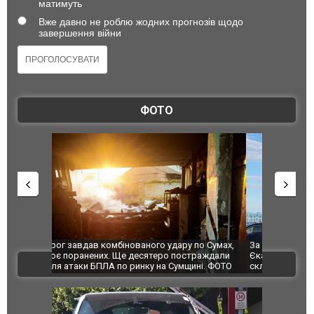
матимуть
Вже давно не роблю жодних прогнозів щодо
завершення війни
ФОТО
по Сумах,
За 2000 кілометрів від кордону з Україною: в
"Мої іграш
траждали
Єкатеринбурзі після атаки дронів загорівся
суперкарів
ВІДЕО
ині. ФОТО
склад Wildberries. ФОТО. ВІДЕО