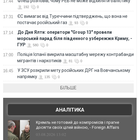
Флеш розповів, чому РЕБ не може відхиляти балістику
17:44
192
0
ЄС вимагає від Туреччини підтверджень, що вона не
17:31
постачає російський газ
93
0
До Дня Ялти: оператори "Group 13" провели
17:14
морський парад біля південного узбережжя Криму, -
ГУР
580
0
Поліція Іспанії викрила масштабну мережу контрабанди
17:00
мігрантів і наркотиків
81
0
У ЗСУ розкрили мету російських ДРГ на Вовчанському
16:45
напрямку
135
0
БІЛЬШЕ
АНАЛІТИКА
Кремль не готовий до компромісів і прагне
досягти своїх цілей війною, - Foreign Affairs
03.08.2026 13:02