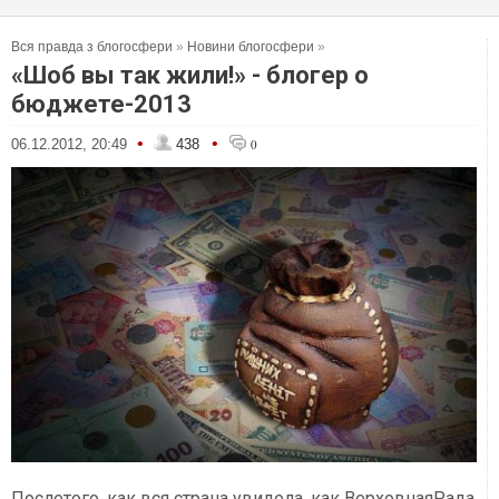
Вся правда з блогосфери
»
Новини блогосфери
»
«Шоб вы так жили!» - блогер о
бюджете-2013
•
•
06.12.2012, 20:49
438
0
Послетого, как вся страна увидела, как ВерховнаяРада