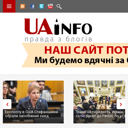
Експослу в США Стефанішиній
Трамп не передасть Україні
обрали запобіжний захід
сотні ракет до Patriot, бо у С
...