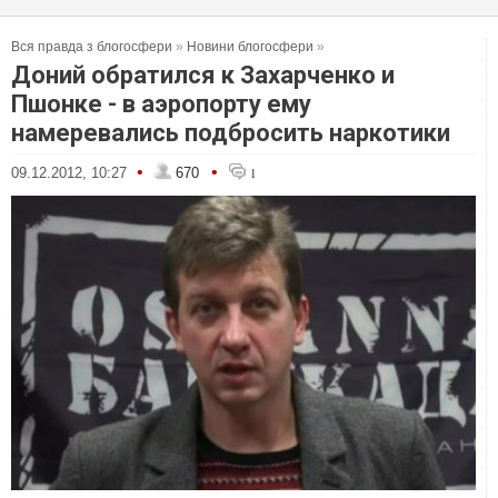
Вся правда з блогосфери
»
Новини блогосфери
»
Доний обратился к Захарченко и
Пшонке - в аэропорту ему
намеревались подбросить наркотики
•
•
09.12.2012, 10:27
670
1