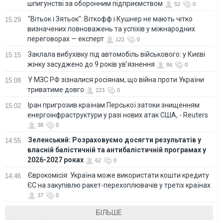
шпигунстві за оборонним підприємством
52
0
"Вітьок і Зятьок": Віткофф і Кушнер не мають чітко
15:29
визначених повноважень та успіхів у міжнародних
переговорах — експерт
122
0
Заклала вибухівку під автомобіль військового: у Києві
15:15
жінку засуджено до 9 років ув’язнення
86
0
У МЗС РФ зізналися росіянам, що війна проти України
15:08
триватиме довго
223
0
Іран пригрозив країнам Перської затоки знищенням
15:02
енергоінфраструктури у разі нових атак США, - Reuters
38
0
Зеленський: Розраховуємо досягти результатів у
14:55
власній балістичній та антибалістичній програмах у
2026-2027 роках
62
0
Єврокомісія: Україна може використати кошти кредиту
14:46
ЄС на закупівлю ракет-перехоплювачів у третіх країнах
37
0
БІЛЬШЕ