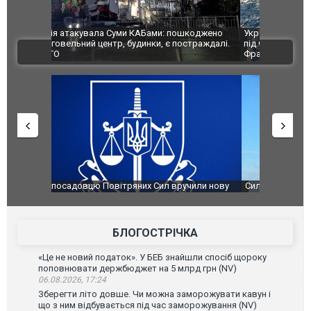
шкоджено
Українські надзвичайники врятували козуленя
СБУ за спр
траждалі.
під час ліквідації масштабної лісової пожежі у
Болгарії з
ВІДЕО
Франції
ФОТО
чили нову
Сили оборони уразили Ярославський НПЗ:
Неймар вла
губернатор регіону заявив про наймасштабнішу
"Сантоса".
атаку. ВІДЕО
БЛОГОСТРІЧКА
«Це не новий податок». У БЕБ знайшли спосіб щороку
поповнювати держбюджет на 5 млрд грн (NV)
06.08.2026, 17:24
Зберегти літо довше. Чи можна заморожувати кавун і
що з ним відбувається під час заморожування (NV)