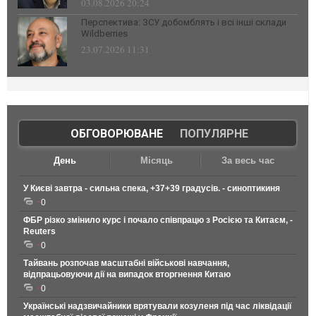
03.08.2026 20:24
Перспектива: ЗСУ добомблять і всі інші склади
Wildberries
23.07.2026 11:31
ОБГОВОРЮВАНЕ
|
ПОПУЛЯРНЕ
День
Місяць
За весь час
У Києві завтра - сильна спека, +37+39 градусів. - синоптикиня
0
ФБР різко змінило курс і почало співпрацю з Росією та Китаєм, -
Reuters
0
Тайвань розпочав масштабні військові навчання,
відпрацьовуючи дії на випадок вторгнення Китаю
0
Українські надзвичайники врятували козуленя під час ліквідації