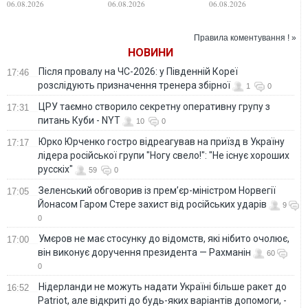
06.08.2026
06.08.2026
06.08.2026
виконує доручення
Сумщині
боєприпаси
президента —
Рахманін
Правила коментування ! »
НОВИНИ
Після провалу на ЧС-2026: у Південній Кореї
17:46
розслідують призначення тренера збірної
1
0
ЦРУ таємно створило секретну оперативну групу з
17:31
питань Куби - NYT
10
0
Юрко Юрченко гостро відреагував на приїзд в Україну
17:17
лідера російської групи "Ногу свело!": "Не існує хороших
русскіх"
59
0
Зеленський обговорив із прем’єр-міністром Норвегії
17:05
Йонасом Гаром Стере захист від російських ударів
9
0
Умєров не має стосунку до відомств, які нібито очолює,
17:00
він виконує доручення президента — Рахманін
60
0
Нідерланди не можуть надати Україні більше ракет до
16:52
Patriot, але відкриті до будь-яких варіантів допомоги, -