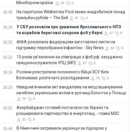
Міноборони країни
25
0
На порятунок Wildberries Росії може знадобитися понад
16:45
трильйон рублів — The Bell
47
0
У СБУ розповіли про ураження Ярославського НПЗ
16:34
та кораблів берегової охорони фсб у Керчі
47
0
ФІФА розсилала федераціям заготовлені листи на
16:32
підтримку переобрання Інфантіно - Sky News
53
0
15 років ув’язнення за співпрацю з фсб рф: засуджено
16:22
священнослужителя УПЦ (МП)
67
0
Росіяни розстріляли полоненого бійця ЗСУ біля
16:16
Волновахи: розпочато розслідування
70
0
Невідомі вчинили акт вандалізму на місці вшанування
16:10
загиблих українських воїнів в урочищі Білосток у Польщі
75
0
Азербайджан готовий постачати газ Україні та
16:01
розширювати партнерство в енергетиці, - глава МЗС
32
0
В Німеччині затримали українця за підозрою у
15:44