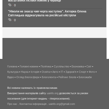
масштабної лісової пожежі у Франції
0
"Ніколи не знаєш чия черга наступна". Акторка Олена
Світлицька відреагувала на російські обстріли
0
Головна
•
Головні новини
•
Політика
•
Суспільство
•
Економіка
беспроводной
•
Світ
•
Культура
•
Наука
•
Історія
•
Освіта
•
Авто
•
IT
•
Здоров'я
интернет
•
Спорт
•
Фото
•
Відео
•
Огляд блогосфери
•
Блоголента
•
Рейтинг блогів
киев
•
Блогожаби
и
Всі новини належать їх правовласникам.
область
Використання матеріалів сайту
uainfo.org
дозволяється за умови
wimax
посилання (для інтернет-видань - гіперпосилання).
интернет
Про нас
.
Контактна інформація
.
uainfo.org@gmail.com
в