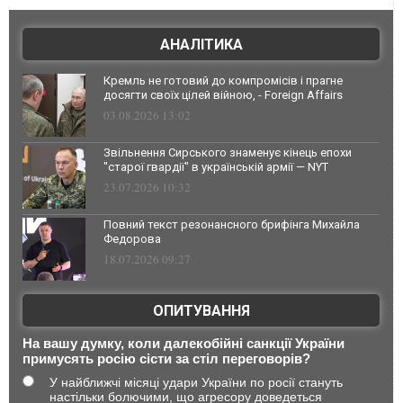
АНАЛІТИКА
Кремль не готовий до компромісів і прагне
досягти своїх цілей війною, - Foreign Affairs
03.08.2026 13:02
Звільнення Сирського знаменує кінець епохи
"старої гвардії" в українській армії — NYT
23.07.2026 10:32
Повний текст резонансного брифінга Михайла
Федорова
18.07.2026 09:27
ОПИТУВАННЯ
На вашу думку, коли далекобійні санкції України
примусять росію сісти за стіл переговорів?
У найближчі місяці удари України по росії стануть
настільки болючими, що агресору доведеться