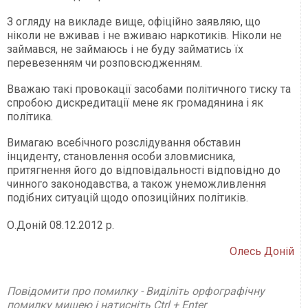
З огляду на викладе вище, офіційно заявляю, що
ніколи не вживав і не вживаю наркотиків. Ніколи не
займався, не займаюсь і не буду займатись їх
перевезенням чи розповсюдженням.
Вважаю такі провокації засобами політичного тиску та
спробою дискредитації мене як громадянина і як
політика.
Вимагаю всебічного розслідування обставин
інциденту, становлення особи зловмисника,
притягнення його до відповідальності відповідно до
чинного законодавства, а також унеможливлення
подібних ситуацій щодо опозиційних політиків.
О.Доній 08.12.2012 р.
Олесь Доній
Повідомити про помилку - Виділіть орфографічну
помилку мишею і натисніть Ctrl + Enter