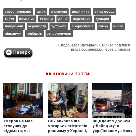
запропоновано
таких
вчинення
помічника
винагороду
тисяч
помічник
України
Доній
наркотики
доларів
повідомив
аеропорту
зустрічав
«Бориспіль»
сумку
нього
підкинути
підійшов
запропонував
Сподобався матеріал? Сміливо поділися
ним в соцмережах через ці кнопки
ІНШІ НОВИНИ ПО ТЕМІ
Умєров не має
СБУ викрила ще
Інцидент з дроном
стосунку до
чотирьох агітаторів
у Лейпцигу: в
відомств, які
рашизму у Херсоні,
українському літаку
нібито очолює, він
Черкасах та на
знаходились