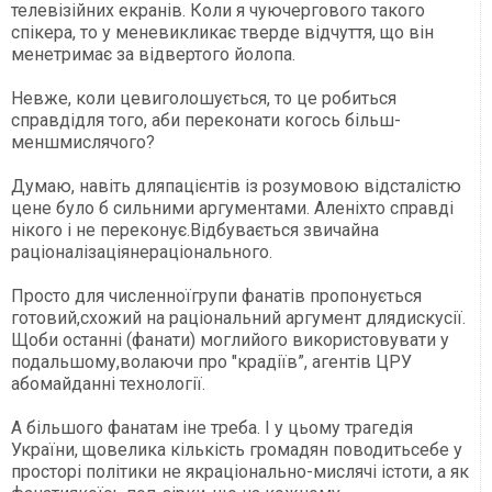
телевізійних екранів. Коли я чуючергового такого
спікера, то у меневикликає тверде відчуття, що він
менетримає за відвертого йолопа.
Невже, коли цевиголошується, то це робиться
справдідля того, аби переконати когось більш-
меншмислячого?
Думаю, навіть дляпацієнтів із розумовою відсталістю
цене було б сильними аргументами. Аленіхто справді
нікого і не переконує.Відбувається звичайна
раціоналізаціянераціонального.
Просто для численноїгрупи фанатів пропонується
готовий,схожий на раціональний аргумент длядискусії.
Щоби останні (фанати) моглийого використовувати у
подальшому,волаючи про "крадіїв”, агентів ЦРУ
абомайданні технології.
А більшого фанатам іне треба. І у цьому трагедія
України, щовелика кількість громадян поводитьсебе у
просторі політики не якраціонально-мислячі істоти, а як