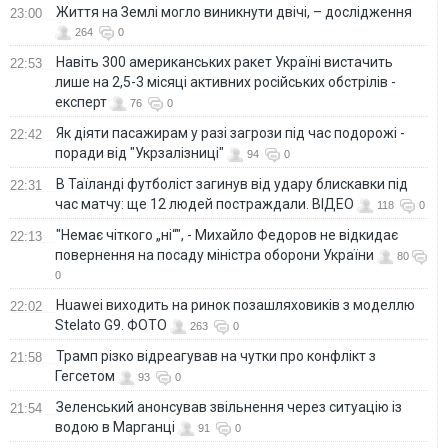
Життя на Землі могло виникнути двічі, – дослідження
23:00
264
0
Навіть 300 американських ракет Україні вистачить
22:53
лише на 2,5-3 місяці активних російських обстрілів -
експерт
76
0
Як діяти пасажирам у разі загрози під час подорожі -
22:42
поради від "Укрзалізниці"
94
0
В Таїланді футболіст загинув від удару блискавки під
22:31
час матчу: ще 12 людей постраждали. ВІДЕО
118
0
"Немає чіткого „ні“", - Михайло Федоров не відкидає
22:13
повернення на посаду міністра оборони України
80
0
Huawei виходить на ринок позашляховиків з моделлю
22:02
Stelato G9. ФОТО
263
0
Трамп різко відреагував на чутки про конфлікт з
21:58
Гегсетом
93
0
Зеленський анонсував звільнення через ситуацію із
21:54
водою в Марганці
91
0