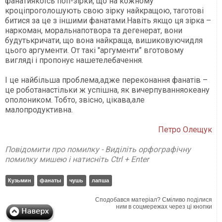
фанатиякоїсь поп-зірки, що на кожному
кроціпроголошують свою зірку найкращою, таготові
битися за це з іншими фанатами.Навіть якщо ця зірка –
наркоман, моральнапотвора та дегенерат, вони
будутькричати, що вона найкраща, вишиковуючидля
цього аргументи. От такі "аргументи” вготовому
вигляді і пропонує нашетелебачення.
І це найбільша проблема,адже переконання фанатів –
це роботанастільки ж успішна, як вичерпуванняокеану
ополоником. Тобто, звісно, цікава,але
малопродуктивна.
Петро Олещук
Повідомити про помилку - Виділіть орфографічну
помилку мишею і натисніть Ctrl + Enter
Кузьмин
фанаты
чушь
лапша
Сподобався матеріал? Сміливо поділися
ним в соцмережах через ці кнопки