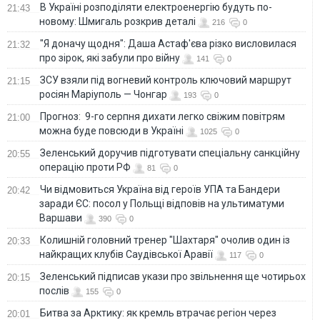
В Україні розподіляти електроенергію будуть по-
21:43
новому: Шмигаль розкрив деталі
216
0
"Я доначу щодня": Даша Астаф'єва різко висловилася
21:32
про зірок, які забули про війну
141
0
ЗСУ взяли під вогневий контроль ключовий маршрут
21:15
росіян Маріуполь — Чонгар
193
0
Прогноз: 9-го серпня дихати легко свіжим повітрям
21:00
можна буде повсюди в Україні
1025
0
Зеленський доручив підготувати спеціальну санкційну
20:55
операцію проти РФ
81
0
Чи відмовиться Україна від героїв УПА та Бандери
20:42
заради ЄС: посол у Польщі відповів на ультиматуми
Варшави
390
0
Колишній головний тренер "Шахтаря" очолив один із
20:33
найкращих клубів Саудівської Аравії
117
0
Зеленський підписав укази про звільнення ще чотирьох
20:15
послів
155
0
Битва за Арктику: як кремль втрачає регіон через
20:01