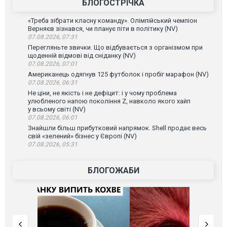
БЛОГОСТРІЧКА
«Треба зібрати класну команду». Олімпійський чемпіон
Верняєв зізнався, чи планує піти в політику (NV)
07.08.2026, 07:31
Перегляньте звички. Що відбувається з організмом при
щоденній відмові від сніданку (NV)
07.08.2026, 07:01
Американець одягнув 125 футболок і пробіг марафон (NV)
07.08.2026, 06:31
Не ціни, не якість і не дефіцит: і у чому проблема
улюбленого напою покоління Z, навколо якого хайп
у всьому світі (NV)
07.08.2026, 06:01
Знайшли більш прибутковий напрямок. Shell продає весь
свій «зелений» бізнес у Європі (NV)
07.08.2026, 05:31
БЛОГОЖАБИ