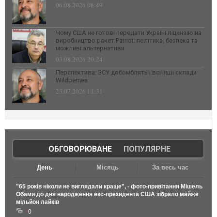
06.08.2026 08:49
Чому США не готові передати Україні ліцензію на
виробництво ракет Patriot: політика, безпека та
можливі альтернативи
03.08.2026 20:24
Перспектива: ЗСУ добомблять і всі інші склади
Wildberries
23.07.2026 11:31
ОБГОВОРЮВАНЕ
|
ПОПУЛЯРНЕ
День
Місяць
За весь час
"65 років ніколи не виглядали краще", - фото-привітання Мішель
Обами до дня народження екс-президента США зібрало майже
мільйон лайків
0