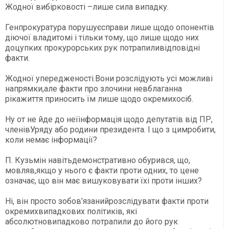
Жодної вибірковості –лише сила випадку.
Генпрокуратура порушуєсправи лише щодо опонентів
діючої владитомі і тільки тому, що лише щодо них
доцупких прокурорських рук потрапиливідповідні
факти.
Жодної упередженості.Вони розслідують усі можливі
напрямки,але факти про злочини невблаганна
рікажиття приносить їм лише щодо окремихосіб.
Ну от не йде до неїінформація щодо депутатів від ПР,
членівУряду або родини президента. І що з цимробити,
коли немає інформації?
П. Кузьмін навітьдемонстративно обурився, що,
мовляв,якщо у нього є факти проти одних, то цене
означає, що він має вишуковувати їхі проти інших?
Ні, він просто зобов’язанийрозслідувати факти проти
окремихвипадкових політиків, які
абсолютновипадково потрапили до його рук