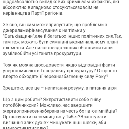
щодоабсолютно випадкових кримінальнихфактів, які
абсолютно випадково стосуютьсязовсім не
керівництва Партії регіонів.
Звісно, він сам можеприпустити, що проблеми з
джереламифінансування є не тільки у
"Батьківщини”,але й багатьох інших політичних сил.Так,
там теж можуть бути сумнівні вкримінальному плані
елементи. Але силоюнездоланних обставини вони
зумілиобійти усі тенета прокуратури.
Тож як можна щосьдовести, якщо відповідні факти
упертооминають Генеральну прокуратуру? Отпросто
вперто обходять її черезнезбагненну силу Року?
Зрештою, все це – непитання розуму, а питання віри.
Що з цим робити? Якпротиставити себе гніву
потойбічнихсил? Можливо, час звершити
жертвопринесеннябарана на честь богів-олімпійців?
Організувати паломництво у Тибет?Влаштувати
вигнання злих духів? Чишукати інші шляхи, аби
вмилостивитидолю?