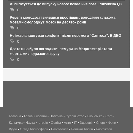
Audi готується до випуску нового покоління позашляховика Q8
0
Рецепт молодості виявився простішим: володіння кількома
мовами омолоджує мозок на десяток років
0
Неймар влаштував конфлікт після перемоги "Сантоса". ВІДЕО
0
Достатньо було погладити: лемури на Мадагаскарі стали
жертвами людського вірусу
0
Головна
•
Головні новини
•
Політика
•
Суспільство
•
Економіка
беспроводной
•
Світ
•
Культура
•
Наука
•
Історія
•
Освіта
•
Авто
•
IT
•
Здоров'я
интернет
•
Спорт
•
Фото
•
Відео
•
Огляд блогосфери
•
Блоголента
•
Рейтинг блогів
киев
•
Блогожаби