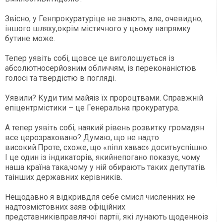
Звісно, у Генпрокуратуріце не знають, але, очевидно,
іншого шляху,окрім містичного у цьому напрямку
бутине може.
Тепер уявіть собі, щовсе це виголошується із
абсолютносерйозним обличчям, із переконаністюв
голосі та твердістю в погляді.
Уявили? Куди тим майяіз їх пророцтвами. Справжній
епіцентрмістики – це Генеральна прокуратура.
А тепер уявіть собі, наякий рівень розвитку громадян
все церозраховано? Думаю, що не надто
високий.Проте, схоже, що «піпл хаває» доситьуспішно.
І це один із індикаторів, якийнепогано показує, чому
наша країна така,чому у ній обирають таких депутатів
таінших державних керівників.
Нещодавно я відкривдля себе смисл численних не
надтозмістовних заяв офіційних
представниківправлячої партії, які лунають щоденноіз