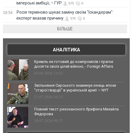
імперські амбіції, – ГУР
675
0
Росія терміново шукає заміну своїм "Іскандерам":
19:54
експерт вказав причину
575
0
БІЛЬШЕ
АНАЛІТИКА
Кремль не готовий до компромісів і прагне
досягти своїх цілей війною, - Foreign Affairs
03.08.2026 13:02
Звільнення Сирського знаменує кінець епохи
"старої гвардії" в українській армії — NYT
23.07.2026 10:32
Повний текст резонансного брифінга Михайла
Федорова
18.07.2026 09:27