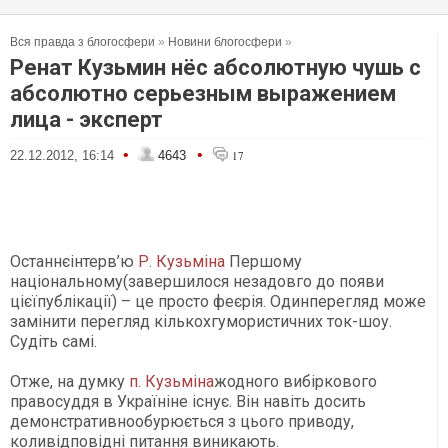
Вся правда з блогосфери
»
Новини блогосфери
»
Ренат Кузьмин нёс абсолютную чушь с
абсолютно серьезным выражением
лица - эксперт
•
•
22.12.2012, 16:14
4643
17
Останнєінтерв’ю
Р. Кузьміна
Першому
національному(завершилося незадовго до появи
цієїпублікації) – це просто феєрія. Одинперегляд може
замінити перегляд кількохгумористичних ток-шоу.
Судіть самі.
Отже, на думку
п. Кузьміна
жодного вибіркового
правосуддя в Україніне існує. Він навіть досить
демонстративнообурюється з цього приводу,
коливідповідні питання виникають.