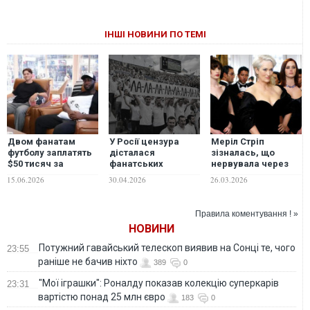
ІНШІ НОВИНИ ПО ТЕМІ
Двом фанатам
У Росії цензура
Меріл Стріп
футболу заплатять
дісталася
зізналась, що
$50 тисяч за
фанатських
нервувала через
перегляд усіх
банерів та творів
надмірну увагу
15.06.2026
30.04.2026
26.03.2026
матчів ЧС-2026 у
Пушкіна, - розвідка
публіки до зйомок
скляному кубі
"Диявол носить
Prada
Правила коментування ! »
2": "Під'їжджали
НОВИНИ
автобуси
з фанатами"
Потужний гавайський телескоп виявив на Сонці те, чого
23:55
раніше не бачив ніхто
389
0
"Мої іграшки": Роналду показав колекцію суперкарів
23:31
вартістю понад 25 млн євро
183
0