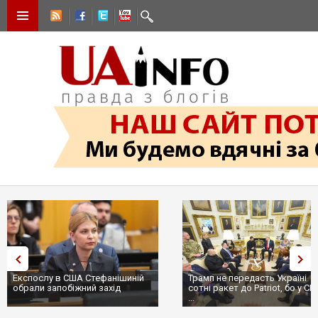
Експослу в США Стефанішиній
Трамп не передасть Україні
обрали запобіжний захід
сотні ракет до Patriot, бо у С
...