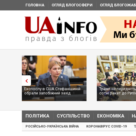
ГОЛОВНА
ОГЛЯД БЛОГОСФЕРИ
ОГЛЯД БЛОГОЖАБ
Експослу в США Стефанішиній
Трамп не передасть
обрали запобіжний захід
сотні ракет до Patri
...
ПОЛІТИКА
СУСПІЛЬСТВО
ЕКОНОМІКА
Н
РОСІЙСЬКО-УКРАЇНСЬКА ВІЙНА
КОРОНАВІРУС COVID-19