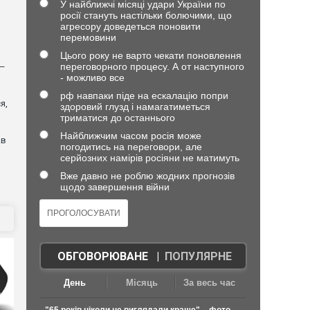
У найближчі місяці удари України по
росії стануть настільки болючими, що
агресору доведеться поновити
перемовини
Цього року не варто чекати поновлення
переговорного процесу. А от наступного
 —
- можливо все
рф навпаки піде на ескалацію попри
я,
здоровий глузд і намагатиметься
триматися до останнього
Найближчим часом росія може
ав
погодитись на переговори, але
серйозних намірів росіяни не матимуть
Вже давно не роблю жодних прогнозів
щодо завершення війни
ОБГОВОРЮВАНЕ
|
ПОПУЛЯРНЕ
День
Місяць
За весь час