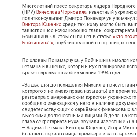
Многолетний пресс-секретарь лидера Народного
(НРУ)
Вячеслава Чорновила
, известный украинск
политконсультант Дмитро Понамарчук упомянул 
Виктора Ющенко
среди тех, кому могло быть вы
таинственное исчезновение главы секретариата
Бойчишина. Об этом он пишет в статье
«Кто похи
Бойчишина?»
, опубликованной на страницах свое
По словам Понамарчука, у Бойчишина имелся ко
Гетмана и Ющенко, который Рух планировал исп
время парламентской кампании 1994 года.
«За два дня до похищения Михаил в присутствии 
которого я не имею права называть) во время т
разговора с американским юристом украинског
сообщил о имеющихся у него в наличии документ
свидетельствующих о серьёзных финансовых зл
высокими должностными лицами. В деле, на кот
глава секретариата Руха, звучали известные «ба
– Вадима Гетмана, Виктора Ющенко, Игоря Митюк
бывшего первого вице-премьера и на то время 