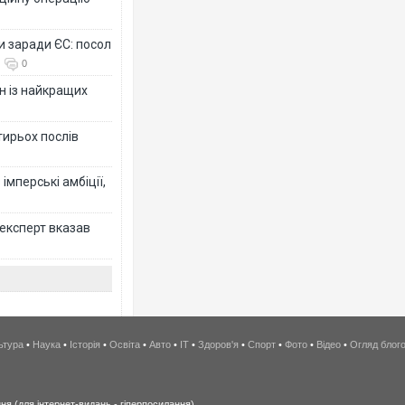
и заради ЄС: посол
0
н із найкращих
тирьох послів
імперські амбіції,
 експерт вказав
ьтура
•
Наука
•
Історія
•
Освіта
•
Авто
•
IT
•
Здоров'я
•
Спорт
•
Фото
•
Відео
•
Огляд блог
я (для інтернет-видань - гіперпосилання).