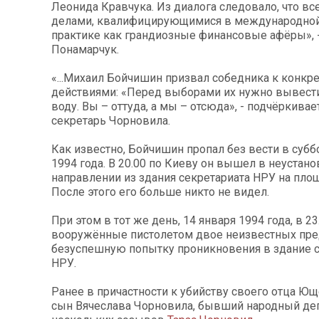
Леонида Кравчука. Из диалога следовало, что вс
делами, квалифицирующимися в международно
практике как грандиозные финансовые афёры», -
Понамарчук.
«...Михаил Бойчишин призвал собедника к конк
действиями: «Перед выборами их нужно вывести
воду. Вы – оттуда, а мы – отсюда», - подчёркивае
секретарь Чорновила.
Как известно, Бойчишин пропал без вести в суббо
1994 года. В 20.00 по Киеву он вышел в неустан
направлении из здания секретариата НРУ на пло
После этого его больше никто не видел.
При этом в тот же день, 14 января 1994 года, в 2
вооружённые пистолетом двое неизвестных пр
безуспешную попытку проникновения в здание с
НРУ.
Ранее в причастности к убийству своего отца Ю
сын Вячеслава Чорновила, бывший народный де