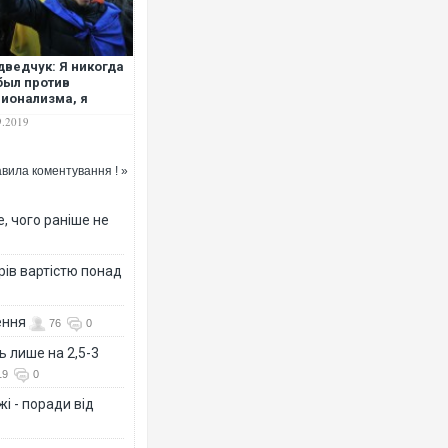
ведчук: Я никогда
был против
ионализма, я
тив радикального
9.2019
ционализма
вила коментування ! »
, чого раніше не
рів вартістю понад
ення
76
0
ь лише на 2,5-3
19
0
і - поради від