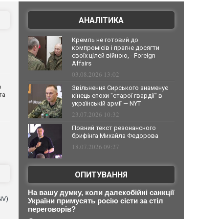
АНАЛІТИКА
Кремль не готовий до
компромісів і прагне досягти
своїх цілей війною, - Foreign
Affairs
03.08.2026 13:02
о
Звільнення Сирського знаменує
та
кінець епохи "старої гвардії" в
українській армії — NYT
23.07.2026 10:32
Повний текст резонансного
брифінга Михайла Федорова
18.07.2026 09:27
ОПИТУВАННЯ
На вашу думку, коли далекобійні санкції
NV)
України примусять росію сісти за стіл
переговорів?