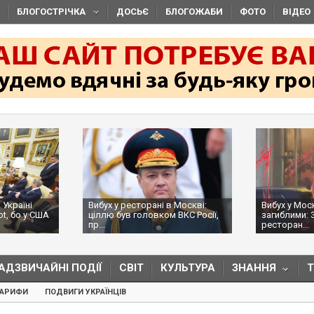
БЛОГОСТРІЧКА
ДОСЬЄ
БЛОГОЖАБИ
ФОТО
ВІДЕО
 Україні
Вибух у ресторані в Москві:
Вибух у Мос
ot, бо у США
ціллю був головком ВКС Росії,
загиблими: 
пр...
ресторан...
АДЗВИЧАЙНІ ПОДІЇ
СВІТ
КУЛЬТУРА
ЗНАННЯ
ТАРИФИ
ПОДВИГИ УКРАЇНЦІВ