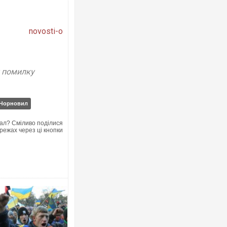
novosti-o
Росія атакувала Суми КАБами: пошк
у помилку
торговельний центр, будинки, є постр
ФОТО
 Чорновил
ал? Сміливо поділися
режах через ці кнопки
Топпосадовцю Повітряних Сил вручи
підозру