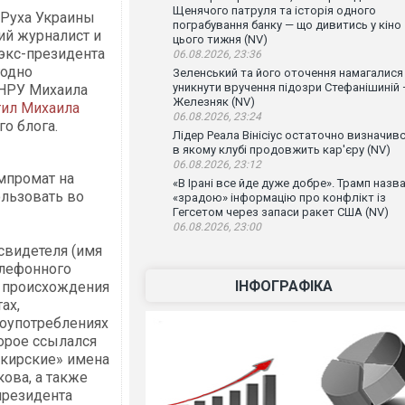
Щенячого патруля та історія одного
 Руха Украины
пограбування банку — що дивитись у кіно
ий журналист и
цього тижня (NV)
экс-президента
06.08.2026, 23:36
годно
Зеленський та його оточення намагалися
уникнути вручення підозри Стефанішиній
 НРУ Михаила
Железняк (NV)
тил Михаила
06.08.2026, 23:24
го блога.
Лідер Реала Вінісіус остаточно визначивс
в якому клубі продовжить кар'єру (NV)
06.08.2026, 23:12
мпромат на
«В Ірані все йде дуже добре». Трамп назв
ользовать во
«зрадою» інформацію про конфлікт із
Гегсетом через запаси ракет США (NV)
06.08.2026, 23:00
свидетеля (имя
елефонного
ІНФОГРАФІКА
о происхождения
ах,
оупотреблениях
орое ссылался
нкирские» имена
ова, а также
президента