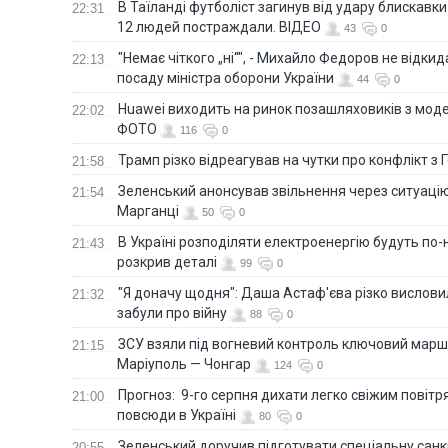
В Таїланді футболіст загинув від удару блискавки
22:31
12 людей постраждали. ВІДЕО
43
0
"Немає чіткого „ні“", - Михайло Федоров не відки
22:13
посаду міністра оборони України
44
0
Huawei виходить на ринок позашляховиків з моде
22:02
ФОТО
116
0
Трамп різко відреагував на чутки про конфлікт з 
21:58
Зеленський анонсував звільнення через ситуацію
21:54
Марганці
50
0
В Україні розподіляти електроенергію будуть по
21:43
розкрив деталі
99
0
"Я доначу щодня": Даша Астаф'єва різко висловила
21:32
забули про війну
88
0
ЗСУ взяли під вогневий контроль ключовий марш
21:15
Маріуполь — Чонгар
124
0
Прогноз: 9-го серпня дихати легко свіжим повіт
21:00
повсюди в Україні
80
0
Зеленський доручив підготувати спеціальну санк
20:55