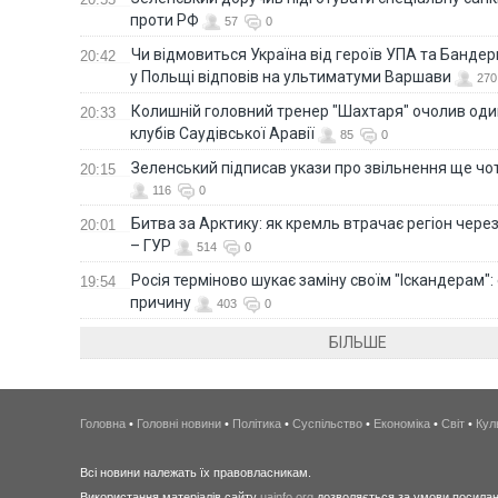
проти РФ
57
0
Чи відмовиться Україна від героїв УПА та Бандер
20:42
у Польщі відповів на ультиматуми Варшави
270
Колишній головний тренер "Шахтаря" очолив оди
20:33
клубів Саудівської Аравії
85
0
Зеленський підписав укази про звільнення ще чо
20:15
116
0
Битва за Арктику: як кремль втрачає регіон через 
20:01
– ГУР
514
0
Росія терміново шукає заміну своїм "Іскандерам":
19:54
причину
403
0
БІЛЬШЕ
Головна
•
Головні новини
•
Політика
•
Суспільство
•
Економіка
•
Світ
•
Кул
Всі новини належать їх правовласникам.
Використання матеріалів сайту
uainfo.org
дозволяється за умови посиланн