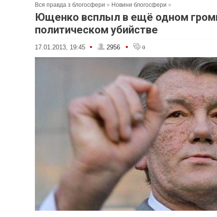
Вся правда з блогосфери
»
Новини блогосфери
»
Ющенко всплыл в ещё одном гро
политическом убийстве
•
•
17.01.2013, 19:45
2956
0