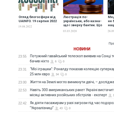
Огляд блогосфери від
Люстрація по-
Мед
UAINFO. 19 серпня 2022
українськи, або казна-
не 
що і зверху бантик. Що
нац
19.08.2022
робити Україні з
про
03.03.2020
28.0
люстраційним законом
на
після рішення ЄСПЛ
Пра
НОВИНИ
Потужний гавайський телескоп виявив на Сонці те
23:55
бачив ніхто
6
0
"Мої іграшки": Роналду показав колекцію суперка
23:31
25 млн євро
34
0
Життя на Землі могло виникнути двічі, – дослідж
23:00
Навіть 300 американських ракет Україні вистачит
22:53
місяці активних російських обстрілів - експерт
Як діяти пасажирам у разі загрози під час подорож
22:42
"Укрзалізниці"
43
0