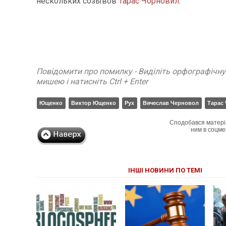
нескольких созывов
Тарас Чорновил
.
Повідомити про помилку - Виділіть орфографічн
мишею і натисніть Ctrl + Enter
Ющенко
Виктор Ющенко
Рух
Вячеслав Черновол
Тарас
Сподобався матері
ним в соцме
ІНШІ НОВИНИ ПО ТЕМІ