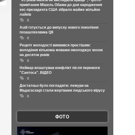
"65 років ніколи не виглядали краще", - фото-
привітання Мішель Обами до дня народження
екс-президента США зібрало майже мільйон
лайків
0
Audi готується до випуску нового покоління
позашляховика Q8
0
Рецепт молодості виявився простішим:
володіння кількома мовами омолоджує мозок
на десяток років
0
Неймар влаштував конфлікт після перемоги
"Сантоса". ВІДЕО
0
Достатньо було погладити: лемури на
Мадагаскарі стали жертвами людського вірусу
0
ФОТО