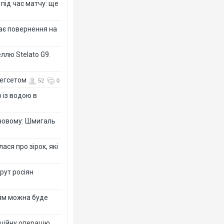
 під час матчу: ще
дає повернення на
ллю Stelato G9.
Гегсетом
52
0
 із водою в
-новому: Шмигаль
ся про зірок, які
рут росіян
рям можна буде
ційну операцію