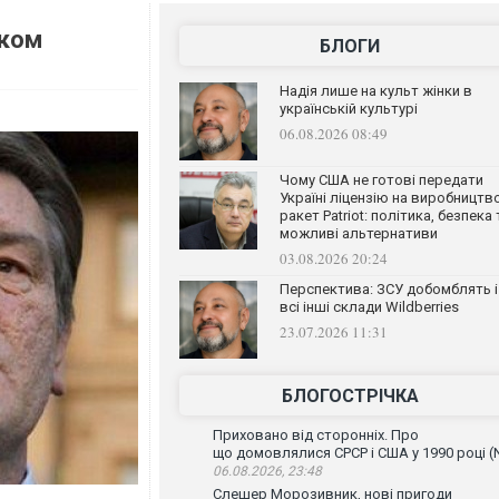
мком
БЛОГИ
Надія лише на культ жінки в
українській культурі
06.08.2026 08:49
Чому США не готові передати
Україні ліцензію на виробництв
ракет Patriot: політика, безпека 
можливі альтернативи
03.08.2026 20:24
Перспектива: ЗСУ добомблять і
всі інші склади Wildberries
23.07.2026 11:31
БЛОГОСТРІЧКА
Приховано від сторонніх. Про
що домовлялися СРСР і США у 1990 році (
06.08.2026, 23:48
Слешер Морозивник, нові пригоди