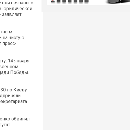
е они связаны с
й юридической
 заявляет
ретным
 на чистую
т пресс-
ту, 14 января
овленном
щади Победы.
3.30 по Киеву
едприняли
екретариата
щенко обвинял
путат