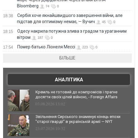
Bloomberg
74
0
Сербія хоче якнайшвидшого завершення війни, але
18:38
підстав для оптимізму немає, — Вучич
45
0
Одесу накрила потужна злива з градом та ураганним
18:15
вітром
187
0
Помер батько Ліонеля Мессі
17:54
223
0
БІЛЬШЕ
АНАЛІТИКА
Кремль не готовий до компромісів і прагне
досягти своїх цілей війною, - Foreign Affairs
03.08.2026 13:02
Звільнення Сирського знаменує кінець епохи
"старої гвардії" в українській армії — NYT
23.07.2026 10:32