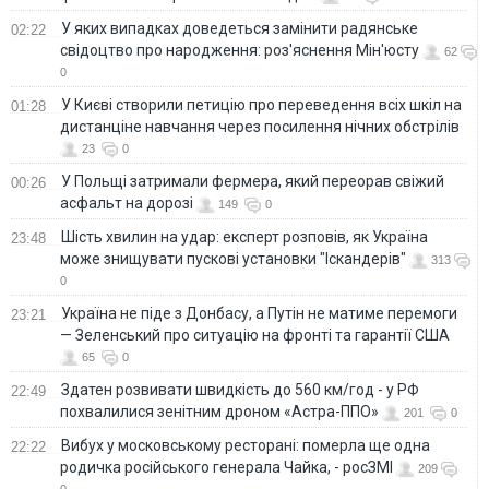
У яких випадках доведеться замінити радянське
02:22
свідоцтво про народження: роз'яснення Мін'юсту
62
0
У Києві створили петицію про переведення всіх шкіл на
01:28
дистанціне навчання через посилення нічних обстрілів
23
0
У Польщі затримали фермера, який переорав свіжий
00:26
асфальт на дорозі
149
0
Шість хвилин на удар: експерт розповів, як Україна
23:48
може знищувати пускові установки "Іскандерів"
313
0
Україна не піде з Донбасу, а Путін не матиме перемоги
23:21
— Зеленський про ситуацію на фронті та гарантії США
65
0
Здатен розвивати швидкість до 560 км/год - у РФ
22:49
похвалилися зенітним дроном «Астра-ППО»
201
0
Вибух у московському ресторані: померла ще одна
22:22
родичка російського генерала Чайка, - росЗМІ
209
0