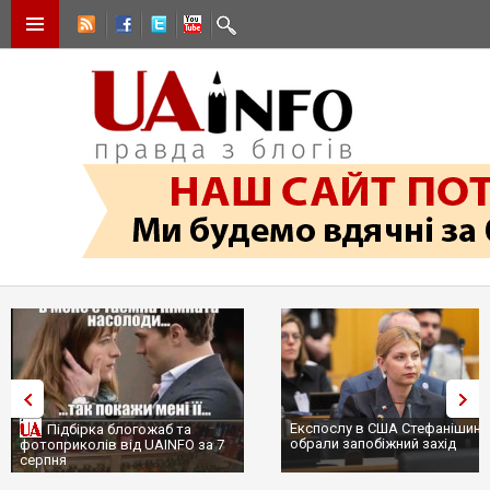
Експослу в США Стефанішині
Підбірка блогожаб та
обрали запобіжний захід
фотоприколів від UAINFO за 7
серпня