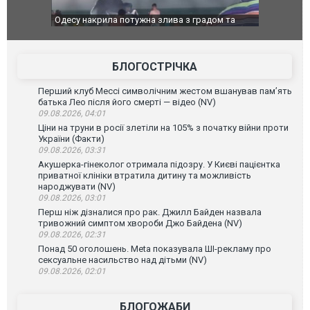
адом та
Вже вивели на тести: Ferrari готує оновлення
Вийшов тре
позашляховика Purosangue. ВІДЕО
фільму "А
БЛОГОСТРІЧКА
Перший клуб Мессі символічним жестом вшанував пам’ять
батька Лео після його смерті — відео (NV)
09.08.2026, 04:01
Ціни на труни в росії злетіли на 105% з початку війни проти
України (Факти)
09.08.2026, 03:31
Акушерка-гінеколог отримала підозру. У Києві пацієнтка
приватної клініки втратила дитину та можливість
народжувати (NV)
09.08.2026, 03:01
Перш ніж дізналися про рак. Джилл Байден назвала
тривожний симптом хвороби Джо Байдена (NV)
09.08.2026, 02:31
Понад 50 оголошень. Meta показувала ШІ-рекламу про
сексуальне насильство над дітьми (NV)
09.08.2026, 02:01
БЛОГОЖАБИ