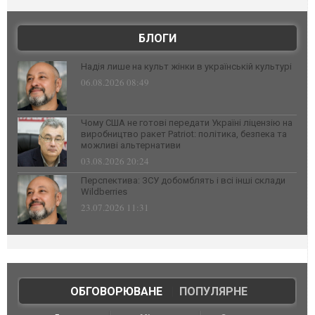
БЛОГИ
Надія лише на культ жінки в українській культурі
06.08.2026 08:49
Чому США не готові передати Україні ліцензію на
виробництво ракет Patriot: політика, безпека та
можливі альтернативи
03.08.2026 20:24
Перспектива: ЗСУ добомблять і всі інші склади
Wildberries
23.07.2026 11:31
ОБГОВОРЮВАНЕ
|
ПОПУЛЯРНЕ