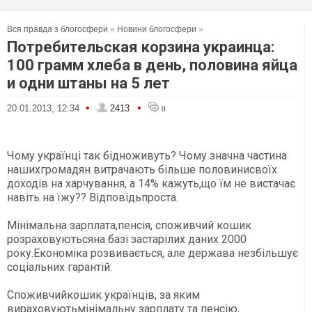
Вся правда з блогосфери
»
Новини блогосфери
»
Потребительская корзина украинца:
100 грамм хлеба в день, половина яйца
и одни штаны на 5 лет
•
•
20.01.2013, 12:34
2413
0
Чому українці так бідноживуть? Чому значна частина
нашихгромадян витрачають більше половинисвоїх
доходів на харчування, а 14% кажуть,що їм не вистачає
навіть на їжу?? Відповідьпроста.
Мінімальна зарплата,пенсія, споживчий кошик
розраховуютьсяна базі застарілих даних 2000
року.Економіка розвивається, але держава незбільшує
соціальних гарантій.
Споживчийкошик українців, за яким
вираховуютьмінімальну зарплату та пенсію,