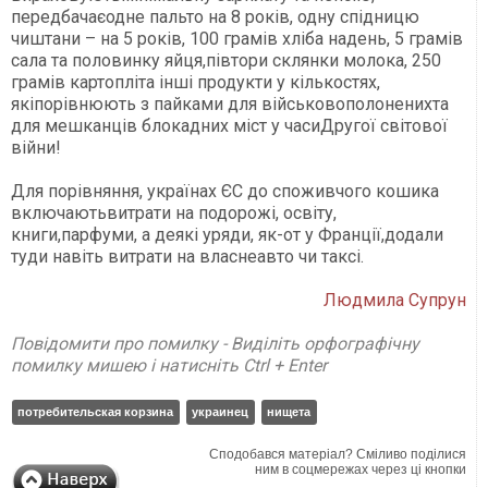
передбачаєодне пальто на 8 років, одну спідницю
чиштани – на 5 років, 100 грамів хліба надень, 5 грамів
сала та половинку яйця,півтори склянки молока, 250
грамів картопліта інші продукти у кількостях,
якіпорівнюють з пайками для військовополоненихта
для мешканців блокадних міст у часиДругої світової
війни!
Для порівняння, українах ЄС до споживчого кошика
включаютьвитрати на подорожі, освіту,
книги,парфуми, а деякі уряди, як-от у Франції,додали
туди навіть витрати на власнеавто чи таксі.
Людмила Супрун
Повідомити про помилку - Виділіть орфографічну
помилку мишею і натисніть Ctrl + Enter
потребительская корзина
украинец
нищета
Сподобався матеріал? Сміливо поділися
ним в соцмережах через ці кнопки