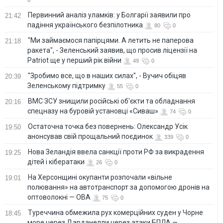
Первинний аналіз уламків: у Болгарії заявили про
21:42
падіння українського безпілотника
80
0
"Ми займаємося папірцями. А летить не паперова
21:18
ракета", - Зеленський заявив, що просив ліцензії на
Patriot ще у перший рік війни
49
0
"Зробимо все, що в наших силах", - Вучич обіцяв
20:39
Зеленському підтримку
55
0
ВМС ЗСУ знищили російські об'єкти та обладнання
20:16
спецназу на буровій установці «Сиваш»
74
0
Остаточна точка без повернень: Олександр Усік
19:50
анонсував свій прощальний поєдинок
339
0
Нова Зеландія ввела санкції проти РФ за викрадення
19:25
дітей і кібератаки
26
0
На Херсонщині окупанти розпочали «вільне
19:01
полювання» на автотранспорт за допомогою дронів на
оптоволокні — ОВА
75
0
Туреччина обмежила рух комерційних суден у Чорне
18:45
море через Дарданелли через атаки БПЛА —