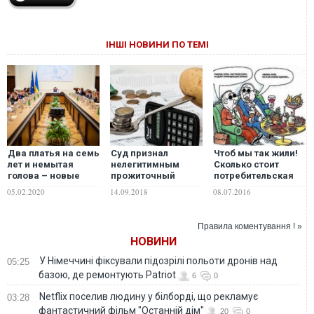
ІНШІ НОВИНИ ПО ТЕМІ
Два платья на семь
Суд признал
Чтоб мы так жили!
лет и немытая
нелегитимным
Сколько стоит
голова – новые
прожиточный
потребительская
тренды от Кабмина
минимум в Украине
корзина "как в
05.02.2020
14.09.2018
08.07.2016
Европе"
Правила коментування ! »
НОВИНИ
У Німеччині фіксували підозрілі польоти дронів над
05:25
базою, де ремонтують Patriot
6
0
Netflix поселив людину у білборді, що рекламує
03:28
фантастичний фільм "Останній дім"
20
0