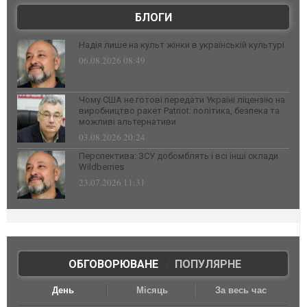
БЛОГИ
Надія лише на культ жінки в українській культурі
06.08.2026 08:49
Чому США не готові передати Україні ліцензію на
виробництво ракет Patriot: політика, безпека та
можливі альтернативи
03.08.2026 20:24
Перспектива: ЗСУ добомблять і всі інші склади
Wildberries
23.07.2026 11:31
ОБГОВОРЮВАНЕ
|
ПОПУЛЯРНЕ
День
Місяць
За весь час