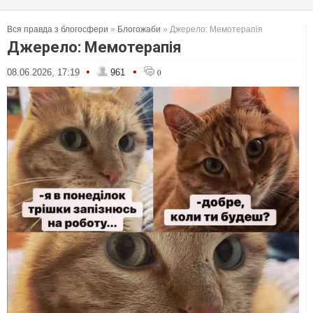
Вся правда з блогосфери
»
Блогожаби
» Джерело: Мемотерапія
Джерело: Мемотерапія
•
•
08.06.2026, 17:19
961
0