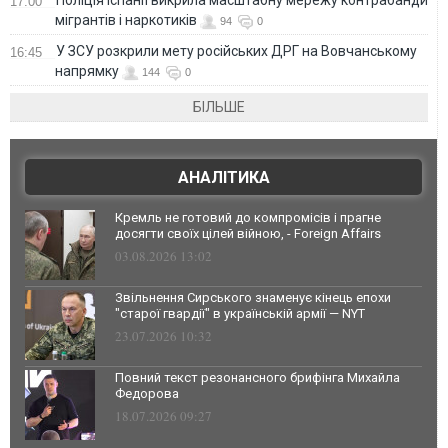
17:00
мігрантів і наркотиків
94
0
У ЗСУ розкрили мету російських ДРГ на Вовчанському
16:45
напрямку
144
0
БІЛЬШЕ
АНАЛІТИКА
Кремль не готовий до компромісів і прагне
досягти своїх цілей війною, - Foreign Affairs
03.08.2026 13:02
Звільнення Сирського знаменує кінець епохи
"старої гвардії" в українській армії — NYT
23.07.2026 10:32
Повний текст резонансного брифінга Михайла
Федорова
18.07.2026 09:27