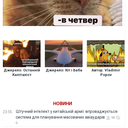
Джерело: Останній
Джерело: Кіт і Баба
Автор: Vladimir
Капіталіст
Popov
НОВИНИ
Штучний інтелект у китайській армії: впроваджується
23:55
система для планування масованих авіаударів
66
0