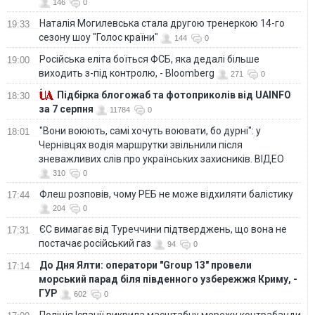
146
0
Наталія Могилевська стала другою тренеркою 14-го
19:33
сезону шоу "Голос країни"
144
0
Російська еліта боїться ФСБ, яка дедалі більше
19:00
виходить з-під контролю, - Bloomberg
271
0
Підбірка блогожаб та фотоприколів від UAINFO
18:30
за 7 серпня
11784
0
"Вони воюють, самі хочуть воювати, бо дурні": у
18:01
Чернівцях водія маршрутки звільнили після
зневажливих слів про українських захисників. ВІДЕО
310
0
Флеш розповів, чому РЕБ не може відхиляти балістику
17:44
204
0
ЄС вимагає від Туреччини підтверджень, що вона не
17:31
постачає російський газ
94
0
До Дня Ялти: оператори "Group 13" провели
17:14
морський парад біля південного узбережжя Криму, -
ГУР
602
0
Поліція Іспанії викрила масштабну мережу контрабанди