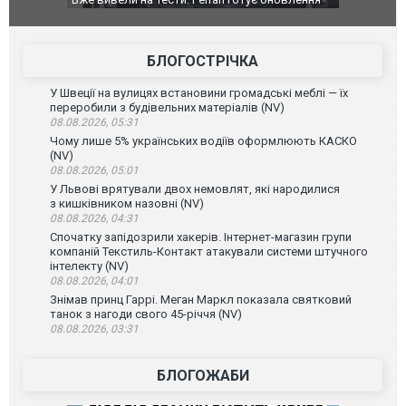
ВІДЕО
фільму "Афера Томаса Крауна"
пер
БЛОГОСТРІЧКА
У Швеції на вулицях встановини громадські меблі — їх
переробили з будівельних матеріалів (NV)
08.08.2026, 05:31
Чому лише 5% українських водіїв оформлюють КАСКО
(NV)
08.08.2026, 05:01
У Львові врятували двох немовлят, які народилися
з кишківником назовні (NV)
08.08.2026, 04:31
Спочатку запідозрили хакерів. Інтернет-магазин групи
компаній Текстиль-Контакт атакували системи штучного
інтелекту (NV)
08.08.2026, 04:01
Знімав принц Гаррі. Меган Маркл показала святковий
танок з нагоди свого 45-річчя (NV)
08.08.2026, 03:31
БЛОГОЖАБИ