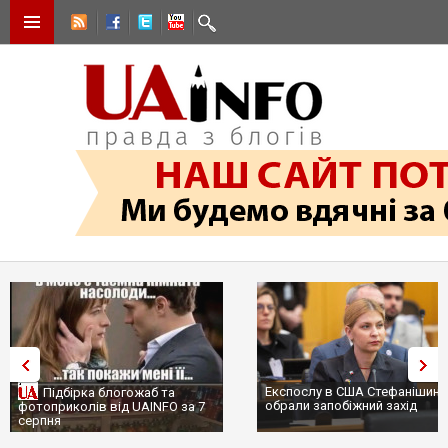
Експослу в США Стефанішині
Підбірка блогожаб та
обрали запобіжний захід
фотоприколів від UAINFO за 7
серпня