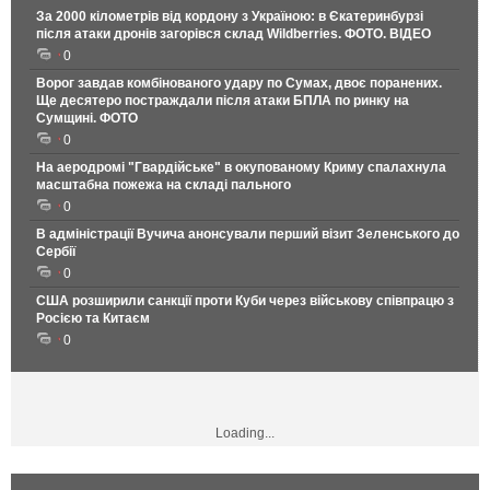
За 2000 кілометрів від кордону з Україною: в Єкатеринбурзі
після атаки дронів загорівся склад Wildberries. ФОТО. ВІДЕО
0
Ворог завдав комбінованого удару по Сумах, двоє поранених.
Ще десятеро постраждали після атаки БПЛА по ринку на
Сумщині. ФОТО
0
На аеродромі "Гвардійське" в окупованому Криму спалахнула
масштабна пожежа на складі пального
0
В адміністрації Вучича анонсували перший візит Зеленського до
Сербії
0
США розширили санкції проти Куби через військову співпрацю з
Росією та Китаєм
0
Loading...