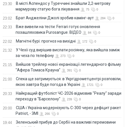
В місті Аспендос у Туреччині знайшли 2,2-метрову
23:30
мармурову статую бога лікування
75
0
Брат Анджеліни Джолі зробив камінг-аут
23:02
284
0
Вже вивели на тести: Ferrari готує оновлення
22:33
позашляховика Purosangue. ВІДЕО
84
0
Магнітні бурі: прогноз на вихідні
22:02
172
0
У Чехії суд вирішив вислати росіянку, яка вийшла заміж
21:32
за чеха по телефону
273
0
Вийшов трейлер нової екранізації легендарного фільму
21:15
"Афера Томаса Крауна"
391
0
Спека ще затримується: в Укргідрометцентрі розповіли,
21:00
якою завтра буде погода в Україні
1721
0
Найкращий футболіст ЧС-2026 відмовив "Реалу" заради
20:33
переходу в "Барселону"
239
0
США і Україна модернізують С-300 через дефіцит ракет
20:00
Patriot, - ЗМІ
266
0
Зеленський прибув до Сербії на важливі перемовини
19:44