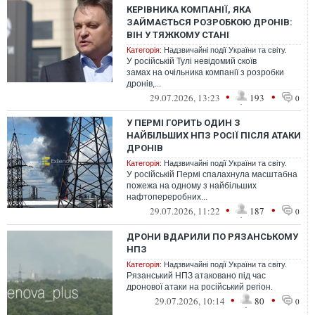
КЕРІВНИКА КОМПАНІЇ, ЯКА
ЗАЙМАЄТЬСЯ РОЗРОБКОЮ ДРОНІВ:
ВІН У ТЯЖКОМУ СТАНІ
Категорія:
Надзвичайні події України та світу.
У російській Тулі невідомий скоїв
замах на очільника компанії з розробки
дронів,...
•
•
29.07.2026, 13:23
193
0
У ПЕРМІ ГОРИТЬ ОДИН З
НАЙБІЛЬШИХ НПЗ РОСІЇ ПІСЛЯ АТАКИ
ДРОНІВ
Категорія:
Надзвичайні події України та світу.
У російській Пермі спалахнула масштабна
пожежа на одному з найбільших
нафтопереробних...
•
•
29.07.2026, 11:22
187
0
ДРОНИ ВДАРИЛИ ПО РЯЗАНСЬКОМУ
НПЗ
Категорія:
Надзвичайні події України та світу.
Рязанський НПЗ атаковано під час
дронової атаки на російський регіон.
•
•
29.07.2026, 10:14
80
0