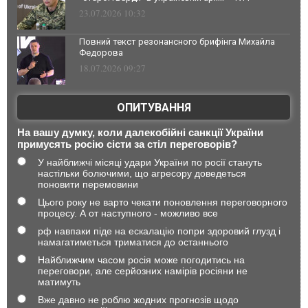
23.07.2026 10:32
Повний текст резонансного брифінга Михайла
Федорова
18.07.2026 09:27
ОПИТУВАННЯ
На вашу думку, коли далекобійні санкції України
примусять росію сісти за стіл переговорів?
У найближчі місяці удари України по росії стануть
настільки болючими, що агресору доведеться
поновити перемовини
Цього року не варто чекати поновлення переговорного
процесу. А от наступного - можливо все
рф навпаки піде на ескалацію попри здоровий глузд і
намагатиметься триматися до останнього
Найближчим часом росія може погодитись на
переговори, але серйозних намірів росіяни не
матимуть
Вже давно не роблю жодних прогнозів щодо