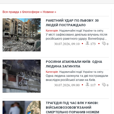
Вся правда з блогосфери
»
Новини
»
РАКЕТНИЙ УДАР ПО ЛЬВОВУ: 30
ЛЮДЕЙ ПОСТРАЖДАЛО
Категорія:
Надзвичайні події України та світу.
У місті зафіксовано декілька влучань після
російського ракетного удару. Вогнеборці...
•
•
30.07.2026, 09:10
173
0
РОСІЯНИ АТАКУВАЛИ КИЇВ: ОДНА
ЛЮДИНА ЗАГИНУЛА
Категорія:
Надзвичайні події України та світу.
Одна людина загинула та дві постраждали
внаслідок російської атаки на Київ.
•
•
30.07.2026, 09:00
117
0
ТРАГЕДІЯ ПІД ЧАС ВЛК У КИЄВІ:
ВІЙСЬКОВОЗОБОВ'ЯЗАНИЙ
СМЕРТЕЛЬНО ПОРАНИВ НОЖЕМ