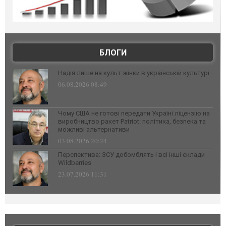
БЛОГИ
Надія лише на культ жінки в українській культурі
06.08.2026 08:49
Чому США не готові передати Україні ліцензію на
виробництво ракет Patriot: політика, безпека та
можливі альтернативи
03.08.2026 20:24
Перспектива: ЗСУ добомблять і всі інші склади
Wildberries
23.07.2026 11:31