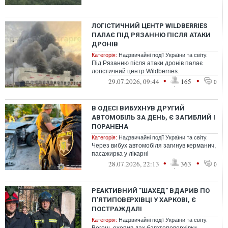
ЛОГІСТИЧНИЙ ЦЕНТР WILDBERRIES
ПАЛАЄ ПІД РЯЗАННЮ ПІСЛЯ АТАКИ
ДРОНІВ
Категорія:
Надзвичайні події України та світу.
Під Рязанню після атаки дронів палає
логістичний центр Wildberries.
•
•
29.07.2026, 09:44
165
0
В ОДЕСІ ВИБУХНУВ ДРУГИЙ
АВТОМОБІЛЬ ЗА ДЕНЬ, Є ЗАГИБЛИЙ І
ПОРАНЕНА
Категорія:
Надзвичайні події України та світу.
Через вибух автомобіля загинув керманич,
пасажирка у лікарні
•
•
28.07.2026, 22:13
363
0
РЕАКТИВНИЙ "ШАХЕД" ВДАРИВ ПО
П'ЯТИПОВЕРХІВЦІ У ХАРКОВІ, Є
ПОСТРАЖДАЛІ
Категорія:
Надзвичайні події України та світу.