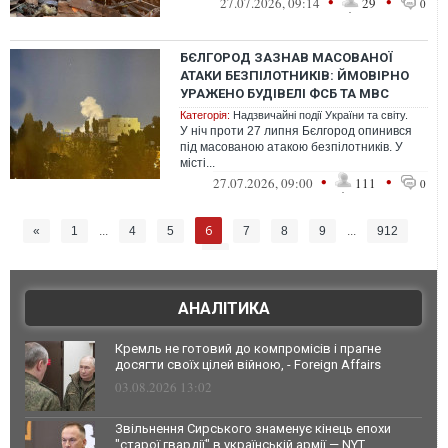
•
•
27.07.2026, 09:14
29
0
БЄЛГОРОД ЗАЗНАВ МАСОВАНОЇ
АТАКИ БЕЗПІЛОТНИКІВ: ЙМОВІРНО
УРАЖЕНО БУДІВЕЛІ ФСБ ТА МВС
Категорія:
Надзвичайні події України та світу.
У ніч проти 27 липня Бєлгород опинився
під масованою атакою безпілотників. У
місті...
•
•
27.07.2026, 09:00
111
0
6
«
1
...
4
5
7
8
9
...
912
»
АНАЛІТИКА
Кремль не готовий до компромісів і прагне
досягти своїх цілей війною, - Foreign Affairs
03.08.2026 13:02
Звільнення Сирського знаменує кінець епохи
"старої гвардії" в українській армії — NYT