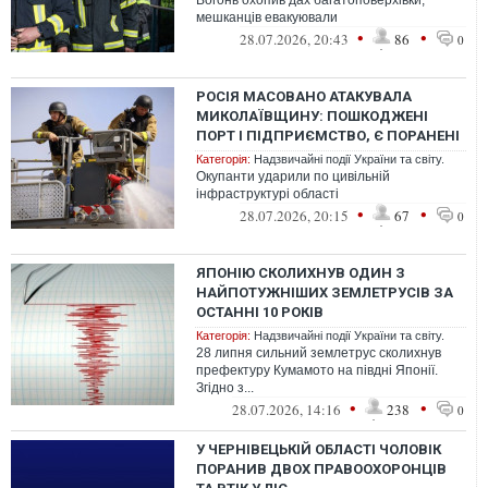
Вогонь охопив дах багатоповерхівки,
мешканців евакуювали
•
•
28.07.2026, 20:43
86
0
РОСІЯ МАСОВАНО АТАКУВАЛА
МИКОЛАЇВЩИНУ: ПОШКОДЖЕНІ
ПОРТ І ПІДПРИЄМСТВО, Є ПОРАНЕНІ
Категорія:
Надзвичайні події України та світу.
Окупанти ударили по цивільній
інфраструктурі області
•
•
28.07.2026, 20:15
67
0
ЯПОНІЮ СКОЛИХНУВ ОДИН З
НАЙПОТУЖНІШИХ ЗЕМЛЕТРУСІВ ЗА
ОСТАННІ 10 РОКІВ
Категорія:
Надзвичайні події України та світу.
28 липня сильний землетрус сколихнув
префектуру Кумамото на півдні Японії.
Згідно з...
•
•
28.07.2026, 14:16
238
0
У ЧЕРНІВЕЦЬКІЙ ОБЛАСТІ ЧОЛОВІК
ПОРАНИВ ДВОХ ПРАВООХОРОНЦІВ