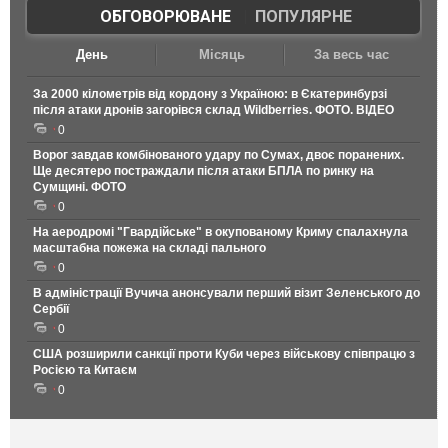
ОБГОВОРЮВАНЕ
|
ПОПУЛЯРНЕ
День
Місяць
За весь час
За 2000 кілометрів від кордону з Україною: в Єкатеринбурзі
після атаки дронів загорівся склад Wildberries. ФОТО. ВІДЕО
0
Ворог завдав комбінованого удару по Сумах, двоє поранених.
Ще десятеро постраждали після атаки БПЛА по ринку на
Сумщині. ФОТО
0
На аеродромі "Гвардійське" в окупованому Криму спалахнула
масштабна пожежа на складі пального
0
В адміністрації Вучича анонсували перший візит Зеленського до
Сербії
0
США розширили санкції проти Куби через військову співпрацю з
Росією та Китаєм
0