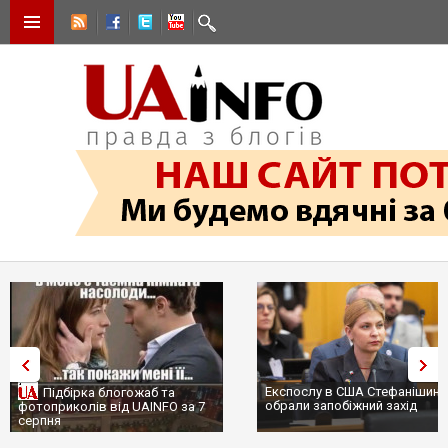
Експослу в США Стефанішині
Підбірка блогожаб та
обрали запобіжний захід
фотоприколів від UAINFO за 7
серпня