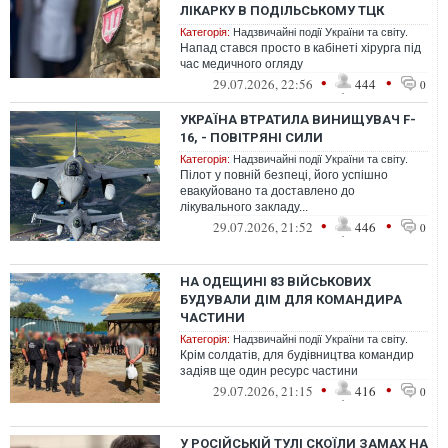
ЛІКАРКУ В ПОДІЛЬСЬКОМУ ТЦК
Категорія:
Надзвичайні події України та світу.
Напад стався просто в кабінеті хірурга під
час медичного огляду
•
•
29.07.2026, 22:56
444
0
УКРАЇНА ВТРАТИЛА ВИНИЩУВАЧ F-
16, - ПОВІТРЯНІ СИЛИ
Категорія:
Надзвичайні події України та світу.
Пілот у повній безпеці, його успішно
евакуйовано та доставлено до
лікувального закладу...
•
•
29.07.2026, 21:52
446
0
НА ОДЕЩИНІ 83 ВІЙСЬКОВИХ
БУДУВАЛИ ДІМ ДЛЯ КОМАНДИРА
ЧАСТИНИ
Категорія:
Надзвичайні події України та світу.
Крім солдатів, для будівництва командир
задіяв ще один ресурс частини
•
•
29.07.2026, 21:15
416
0
У РОСІЙСЬКІЙ ТУЛІ СКОЇЛИ ЗАМАХ НА