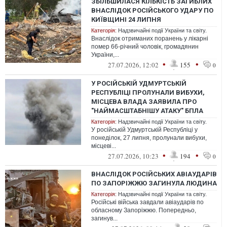
ЗБІЛЬШИЛАСЯ КІЛЬКІСТЬ ЗАГИБЛИХ
ВНАСЛІДОК РОСІЙСЬКОГО УДАРУ ПО
КИЇВЩИНІ 24 ЛИПНЯ
Категорія:
Надзвичайні події України та світу.
Внаслідок отриманих поранень у лікарні
помер 66-річний чоловік, громадянин
України,...
•
•
27.07.2026, 12:02
155
0
У РОСІЙСЬКІЙ УДМУРТСЬКІЙ
РЕСПУБЛІЦІ ПРОЛУНАЛИ ВИБУХИ,
МІСЦЕВА ВЛАДА ЗАЯВИЛА ПРО
"НАЙМАСШТАБНІШУ АТАКУ" БПЛА
Категорія:
Надзвичайні події України та світу.
У російській Удмуртській Республіці у
понеділок, 27 липня, пролунали вибухи,
місцеві...
•
•
27.07.2026, 10:23
194
0
ВНАСЛІДОК РОСІЙСЬКИХ АВІАУДАРІВ
ПО ЗАПОРІЖЖЮ ЗАГИНУЛА ЛЮДИНА
Категорія:
Надзвичайні події України та світу.
Російські війська завдали авіаударів по
обласному Запоріжжю. Попередньо,
загинув...