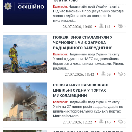
ТА ВТІК У ЛІС
Категорія:
Надзвичайні події України та світу.
Під час виконання процесуальних заходів
чоловік здійснив кілька пострілів із
мисливської...
•
•
28.07.2026, 10:00
141
0
ПОЖЕЖІ ЗНОВ СПАЛАХНУЛИ У
ЧОРНОБИЛІ: ЧИ Є ЗАГРОЗА
РАДІАЦІЙНОГО ЗАБРУДНЕННЯ
Категорія:
Надзвичайні події України та світу.
У зоні відчуження ЧАЕС надзвичайники
борються з локальними пожежами. Рівень
радіації...
•
•
27.07.2026, 18:42
53
0
РОСІЯ АТАКУЄ ЗАБЛОКОВАНІ
ЦИВІЛЬНІ СУДНА У ПОРТАХ
МИКОЛАЇВЩИНИ
Категорія:
Надзвичайні події України та світу.
У ніч на 27 липня росія завдала ударів по
цивільних торговельних суднах у портах
Миколаївського...
•
•
27.07.2026, 12:22
143
0