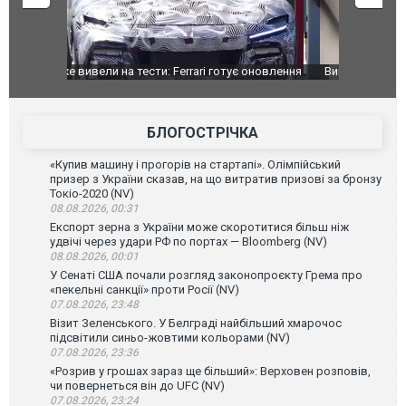
оновлення
Вийшов трейлер нової екранізації легендарного
Зеленський
фільму "Афера Томаса Крауна"
перемовин
БЛОГОСТРІЧКА
«Купив машину і прогорів на стартапі». Олімпійський
призер з України сказав, на що витратив призові за бронзу
Токіо-2020 (NV)
08.08.2026, 00:31
Експорт зерна з України може скоротитися більш ніж
удвічі через удари РФ по портах — Bloomberg (NV)
08.08.2026, 00:01
У Сенаті США почали розгляд законопроєкту Грема про
«пекельні санкції» проти Росії (NV)
07.08.2026, 23:48
Візит Зеленського. У Белграді найбільший хмарочос
підсвітили синьо-жовтими кольорами (NV)
07.08.2026, 23:36
«Розрив у грошах зараз ще більший»: Верховен розповів,
чи повернеться він до UFC (NV)
07.08.2026, 23:24