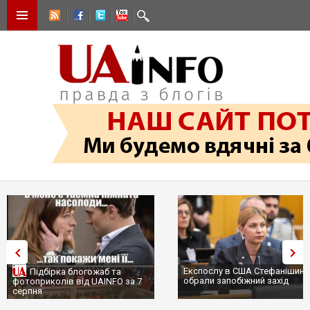
Експослу в США Стефанішиній
Підбірка блогожаб та
обрали запобіжний захід
фотоприколів від UAINFO за 7
серпня