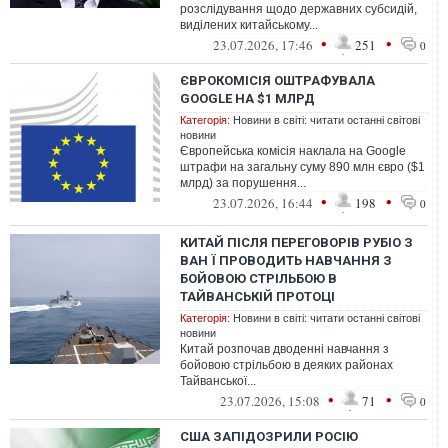
розслідування щодо державних субсидій,
виділених китайському...
•
•
23.07.2026, 17:46
251
0
ЄВРОКОМІСІЯ ОШТРАФУВАЛА
GOOGLE НА $1 МЛРД
Категорія:
Новини в світі: читати останні світові
новини
Європейська комісія наклала на Google
штрафи на загальну суму 890 млн євро ($1
млрд) за порушення...
•
•
23.07.2026, 16:44
198
0
КИТАЙ ПІСЛЯ ПЕРЕГОВОРІВ РУБІО З
ВАН Ї ПРОВОДИТЬ НАВЧАННЯ З
БОЙОВОЮ СТРІЛЬБОЮ В
ТАЙВАНСЬКІЙ ПРОТОЦІ
Категорія:
Новини в світі: читати останні світові
новини
Китай розпочав дводенні навчання з
бойовою стрільбою в деяких районах
Тайванської...
•
•
23.07.2026, 15:08
71
0
США ЗАПІДОЗРИЛИ РОСІЮ