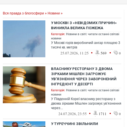
Вся правда з блогосфери
»
Новини
»
У МОСКВІ З «НЕВІДОМИХ ПРИЧИН»
ВИНИКЛА ВЕЛИКА ПОЖЕЖА
Категорія:
Новини в світі: читати останні світові
новини
У Москві горів виробничий ангар площею 3
тисячі кв. метрів
•
•
25.07.2026, 11:25
569
0
ВЛАСНИКУ РЕСТОРАНУ З ДВОМА
ЗІРКАМИ МІШЛЕН ЗАГРОЖУЄ
УВ’ЯЗНЕННЯ ЧЕРЕЗ ЗАБОРОНЕНИЙ
ІНГРЕДІЄНТ У ДЕСЕРТІ
Категорія:
Новини в світі: читати останні світові
новини
У Південній Кореї власнику ресторану з
двома зірками Мішлен загрожує ув’язнення
через...
•
•
24.07.2026, 23:55
1711
0
У ТУРЕЧЧИНІ ЗВІЛЬНИЛИ