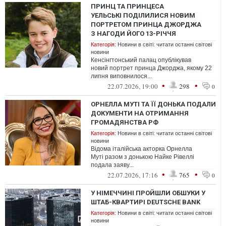
ПРИНЦ ТА ПРИНЦЕСА
УЕЛЬСЬКІ ПОДІЛИЛИСЯ НОВИМ
ПОРТРЕТОМ ПРИНЦА ДЖОРДЖА
З НАГОДИ ЙОГО 13-РІЧЧЯ
Категорія:
Новини в світі: читати останні світові
новини
Кенсінгтонський палац опублікував
новий портрет принца Джорджа, якому 22
липня виповнилося...
•
•
22.07.2026, 19:00
298
0
ОРНЕЛЛА МУТІ ТА ЇЇ ДОНЬКА ПОДАЛИ
ДОКУМЕНТИ НА ОТРИМАННЯ
ГРОМАДЯНСТВА РФ
Категорія:
Новини в світі: читати останні світові
новини
Відома італійська акторка Орнелла
Муті разом з донькою Найке Рівеллі
подала заяву...
•
•
22.07.2026, 17:16
765
0
У НІМЕЧЧИНІ ПРОЙШЛИ ОБШУКИ У
ШТАБ-КВАРТИРІ DEUTSCHE BANK
Категорія:
Новини в світі: читати останні світові
новини