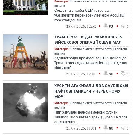
Категорія:
Новини в світі: читати останні світові
новини
Секретна служба США готується
убезпечити перенесену вечерю Асоціації
кореспондентів...
•
•
23.07.2026, 12:52
93
0
ТРАМП РОЗГЛЯДАЄ МОЖЛИВІСТЬ
ВІЙСЬКОВОЇ ОПЕРАЦІЇ США В МАЛІ
Категорія:
Новини в світі: читати останні світові
новини
Адміністрація президента США Дональда
Трампа розглядає можливість проведення
військової...
•
•
23.07.2026, 12:08
90
0
ХУСИТИ АТАКУВАЛИ ДВА САУДІВСЬКІ
НАФТОВІ ТАНКЕРИ У ЧЕРВОНОМУ
МОРІ
Категорія:
Новини в світі: читати останні світові
новини
Підтримувані Іраном єменські хусити
заявили, що у четвер вранці, уперше після
оголошення...
•
•
23.07.2026, 11:01
80
0