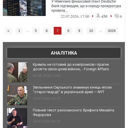
У Німеччині фінансовий гігант Deutsche
Bank підтвердив, що в середу прокуратура
провела...
•
•
22.07.2026, 17:00
450
0
7
«
1
...
5
6
8
9
10
...
3026
»
АНАЛІТИКА
Кремль не готовий до компромісів і прагне
досягти своїх цілей війною, - Foreign Affairs
03.08.2026 13:02
Звільнення Сирського знаменує кінець епохи
"старої гвардії" в українській армії — NYT
23.07.2026 10:32
Повний текст резонансного брифінга Михайла
Федорова
18.07.2026 09:27