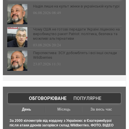
Надія лише на культ жінки в українській культурі
06.08.2026 08:49
Чому США не готові передати Україні ліцензію на
виробництво ракет Patriot: політика, безпека та
можливі альтернативи
03.08.2026 20:24
Перспектива: ЗСУ добомблять і всі інші склади
Wildberries
23.07.2026 11:31
ОБГОВОРЮВАНЕ
|
ПОПУЛЯРНЕ
День
Місяць
За весь час
За 2000 кілометрів від кордону з Україною: в Єкатеринбурзі
після атаки дронів загорівся склад Wildberries. ФОТО. ВІДЕО