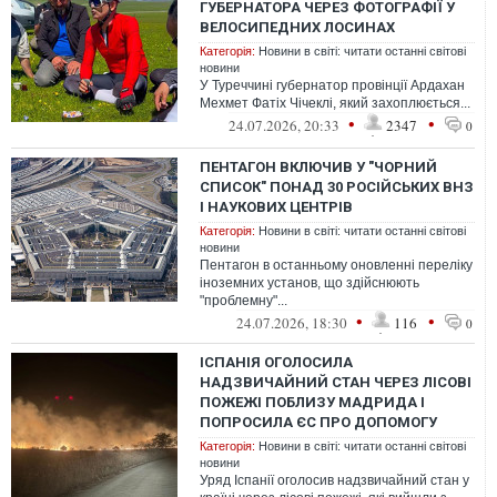
ГУБЕРНАТОРА ЧЕРЕЗ ФОТОГРАФІЇ У
ВЕЛОСИПЕДНИХ ЛОСИНАХ
Категорія:
Новини в світі: читати останні світові
новини
У Туреччині губернатор провінції Ардахан
Мехмет Фатіх Чічеклі, який захоплюється...
•
•
24.07.2026, 20:33
2347
0
ПЕНТАГОН ВКЛЮЧИВ У "ЧОРНИЙ
СПИСОК" ПОНАД 30 РОСІЙСЬКИХ ВНЗ
І НАУКОВИХ ЦЕНТРІВ
Категорія:
Новини в світі: читати останні світові
новини
Пентагон в останньому оновленні переліку
іноземних установ, що здійснюють
"проблемну"...
•
•
24.07.2026, 18:30
116
0
ІСПАНІЯ ОГОЛОСИЛА
НАДЗВИЧАЙНИЙ СТАН ЧЕРЕЗ ЛІСОВІ
ПОЖЕЖІ ПОБЛИЗУ МАДРИДА І
ПОПРОСИЛА ЄС ПРО ДОПОМОГУ
Категорія:
Новини в світі: читати останні світові
новини
Уряд Іспанії оголосив надзвичайний стан у