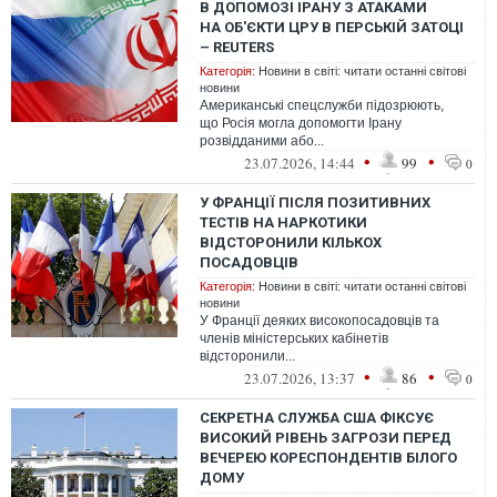
В ДОПОМОЗІ ІРАНУ З АТАКАМИ
НА ОБ'ЄКТИ ЦРУ В ПЕРСЬКІЙ ЗАТОЦІ
– REUTERS
Категорія:
Новини в світі: читати останні світові
новини
Американські спецслужби підозрюють,
що Росія могла допомогти Ірану
розвідданими або...
•
•
23.07.2026, 14:44
99
0
У ФРАНЦІЇ ПІСЛЯ ПОЗИТИВНИХ
ТЕСТІВ НА НАРКОТИКИ
ВІДСТОРОНИЛИ КІЛЬКОХ
ПОСАДОВЦІВ
Категорія:
Новини в світі: читати останні світові
новини
У Франції деяких високопосадовців та
членів міністерських кабінетів
відсторонили...
•
•
23.07.2026, 13:37
86
0
СЕКРЕТНА СЛУЖБА США ФІКСУЄ
ВИСОКИЙ РІВЕНЬ ЗАГРОЗИ ПЕРЕД
ВЕЧЕРЕЮ КОРЕСПОНДЕНТІВ БІЛОГО
ДОМУ