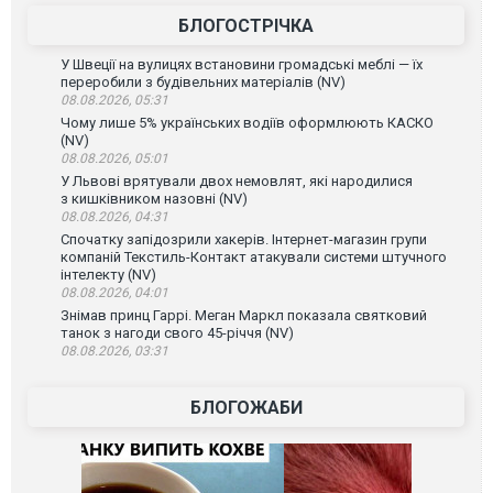
БЛОГОСТРІЧКА
У Швеції на вулицях встановини громадські меблі — їх
переробили з будівельних матеріалів (NV)
08.08.2026, 05:31
Чому лише 5% українських водіїв оформлюють КАСКО
(NV)
08.08.2026, 05:01
У Львові врятували двох немовлят, які народилися
з кишківником назовні (NV)
08.08.2026, 04:31
Спочатку запідозрили хакерів. Інтернет-магазин групи
компаній Текстиль-Контакт атакували системи штучного
інтелекту (NV)
08.08.2026, 04:01
Знімав принц Гаррі. Меган Маркл показала святковий
танок з нагоди свого 45-річчя (NV)
08.08.2026, 03:31
БЛОГОЖАБИ