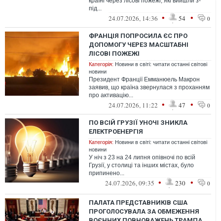
країні через лісові пожежі, які вийшли з-
під...
•
•
24.07.2026, 14:36
54
0
ФРАНЦІЯ ПОПРОСИЛА ЄС ПРО
ДОПОМОГУ ЧЕРЕЗ МАСШТАБНІ
ЛІСОВІ ПОЖЕЖІ
Категорія:
Новини в світі: читати останні світові
новини
Президент Франції Емманюель Макрон
заявив, що країна звернулася з проханням
про активацію...
•
•
24.07.2026, 11:22
47
0
ПО ВСІЙ ГРУЗІЇ УНОЧІ ЗНИКЛА
ЕЛЕКТРОЕНЕРГІЯ
Категорія:
Новини в світі: читати останні світові
новини
У ніч з 23 на 24 липня опівночі по всій
Грузії, у столиці та інших містах, було
припинено...
•
•
24.07.2026, 09:35
230
0
ПАЛАТА ПРЕДСТАВНИКІВ США
ПРОГОЛОСУВАЛА ЗА ОБМЕЖЕННЯ
ВОЄННИХ ПОВНОВАЖЕНЬ ТРАМПА