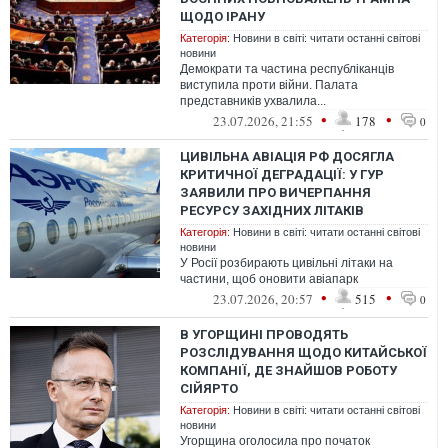
ЩОДО ІРАНУ
Категорія:
Новини в світі: читати останні світові
новини
Демократи та частина республіканців
виступила проти війни. Палата
представників ухвалила...
•
•
23.07.2026, 21:55
178
0
ЦИВІЛЬНА АВІАЦІЯ РФ ДОСЯГЛА
КРИТИЧНОЇ ДЕГРАДАЦІЇ: У ГУР
ЗАЯВИЛИ ПРО ВИЧЕРПАННЯ
РЕСУРСУ ЗАХІДНИХ ЛІТАКІВ
Категорія:
Новини в світі: читати останні світові
новини
У Росії розбирають цивільні літаки на
частини, щоб оновити авіапарк
•
•
23.07.2026, 20:57
515
0
В УГОРЩИНІ ПРОВОДЯТЬ
РОЗСЛІДУВАННЯ ЩОДО КИТАЙСЬКОЇ
КОМПАНІЇ, ДЕ ЗНАЙШОВ РОБОТУ
СІЙЯРТО
Категорія:
Новини в світі: читати останні світові
новини
Угорщина оголосила про початок