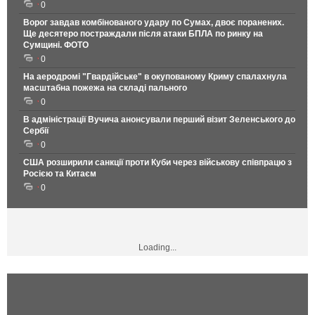
0
Ворог завдав комбінованого удару по Сумах, двоє поранених.
Ще десятеро постраждали після атаки БПЛА по ринку на
Сумщині. ФОТО
0
На аеродромі "Гвардійське" в окупованому Криму спалахнула
масштабна пожежа на складі пального
0
В адміністрації Вучича анонсували перший візит Зеленського до
Сербії
0
США розширили санкції проти Куби через військову співпрацю з
Росією та Китаєм
0
Loading...