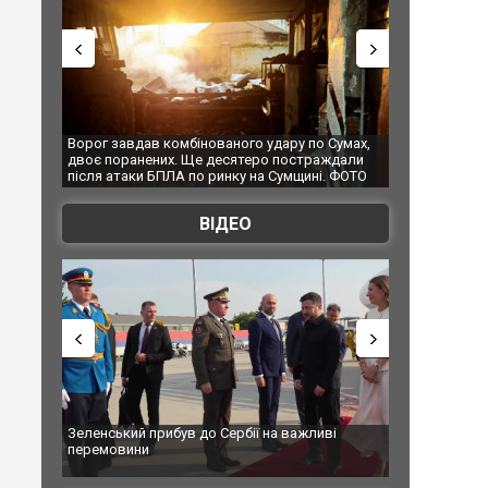
в комбінованого удару по Сумах,
За 2000 кілометрів від кордону з Ук
ених. Ще десятеро постраждали
Єкатеринбурзі після атаки дронів з
 БПЛА по ринку на Сумщині. ФОТО
склад Wildberries. ФОТО. ВІДЕО
ВІДЕО
прибув до Сербії на важливі
"Вони воюють, самі хочуть воювати,
и
Чернівцях водія маршрутки звільни
зневажливих слів про українських з
ВІДЕО