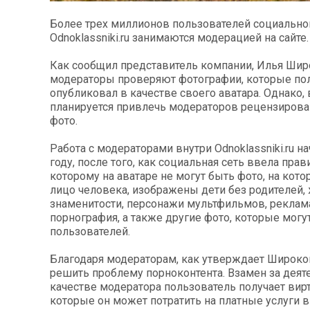
Более трех миллионов пользователей социально
Odnoklassniki.ru занимаются модерацией на сайте.
Как сообщил представитель компании, Илья Шир
модераторы проверяют фотографии, которые по
опубликовал в качестве своего аватара. Однако,
планируется привлечь модераторов рецензирова
фото.
Работа с модераторами внутри Odnoklassniki.ru н
году, после того, как социальная сеть ввела прав
которому на аватаре не могут быть фото, на кот
лицо человека, изображены дети без родителей,
знаменитости, персонажи мультфильмов, реклама
порнография, а также другие фото, которые могу
пользователей.
Благодаря модераторам, как утверждает Широко
решить проблему порноконтента. Взамен за деят
качестве модератора пользователь получает вир
которые он может потратить на платные услуги вн