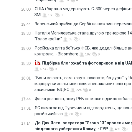
78
0
США і Україна модернізують С-300 через дефіцит р
20:00
ЗМІ
150
0
Зеленський прибув до Сербії на важливі перемо
19:44
Наталія Могилевська стала другою тренеркою 14
19:33
"Голос країни"
65
0
Російська еліта боїться ФСБ, яка дедалі більше в
19:00
контролю, - Bloomberg
182
0
Підбірка блогожаб та фотоприколів від UAI
18:30
6736
0
"Вони воюють, самі хочуть воювати, бо дурні": у 
18:01
маршрутки звільнили після зневажливих слів про
захисників. ВІДЕО
224
0
Флеш розповів, чому РЕБ не може відхиляти балі
17:44
ЄС вимагає від Туреччини підтверджень, що вона
17:31
російський газ
80
0
До Дня Ялти: оператори "Group 13" провели мо
17:14
південного узбережжя Криму, - ГУР
489
0