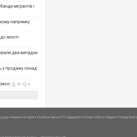
банди мігрантів і
ькому напрямку
 до якості
ксували два випадки
ь у продажу понад
смосі
78
0
ьтура
•
Наука
•
Історія
•
Освіта
•
Авто
•
IT
•
Здоров'я
•
Спорт
•
Фото
•
Відео
•
Огляд блог