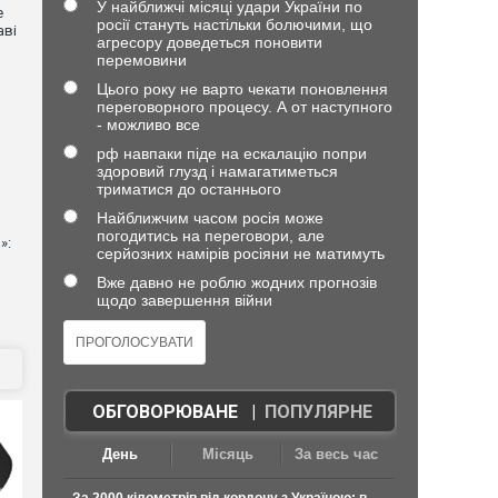
У найближчі місяці удари України по
е
росії стануть настільки болючими, що
аві
агресору доведеться поновити
перемовини
Цього року не варто чекати поновлення
переговорного процесу. А от наступного
- можливо все
рф навпаки піде на ескалацію попри
здоровий глузд і намагатиметься
триматися до останнього
Найближчим часом росія може
погодитись на переговори, але
»:
серйозних намірів росіяни не матимуть
Вже давно не роблю жодних прогнозів
щодо завершення війни
ОБГОВОРЮВАНЕ
|
ПОПУЛЯРНЕ
День
Місяць
За весь час