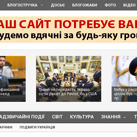
БЛОГОСТРІЧКА
ДОСЬЄ
БЛОГОЖАБИ
ФОТО
ВІДЕО
ефанішиній
Трамп не передасть Україні
Вибух у рес
захід
сотні ракет до Patriot, бо у США
ціллю був г
...
пр...
АДЗВИЧАЙНІ ПОДІЇ
СВІТ
КУЛЬТУРА
ЗНАННЯ
ТАРИФИ
ПОДВИГИ УКРАЇНЦІВ