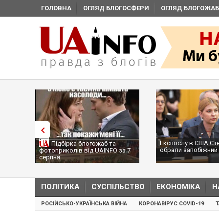
ГОЛОВНА
ОГЛЯД БЛОГОСФЕРИ
ОГЛЯД БЛОГОЖАБ
Експослу в США Ст
Підбірка блогожаб та
обрали запобіжний 
фотоприколів від UAINFO за 7
серпня
ПОЛІТИКА
СУСПІЛЬСТВО
ЕКОНОМІКА
Н
РОСІЙСЬКО-УКРАЇНСЬКА ВІЙНА
КОРОНАВІРУС COVID-19