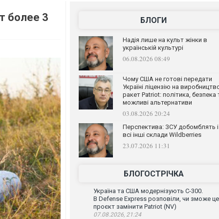
т более 3
БЛОГИ
Надія лише на культ жінки в
українській культурі
06.08.2026 08:49
Чому США не готові передати
Україні ліцензію на виробництв
ракет Patriot: політика, безпека 
можливі альтернативи
03.08.2026 20:24
Перспектива: ЗСУ добомблять і
всі інші склади Wildberries
23.07.2026 11:31
БЛОГОСТРІЧКА
Україна та США модернізують С-300.
В Defense Express розповіли, чи зможе ц
проєкт замінити Patriot (NV)
07.08.2026, 21:24