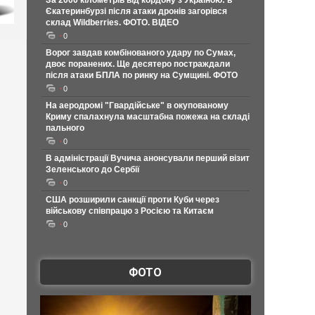
За 2000 кілометрів від кордону з Україною: в
Єкатеринбурзі після атаки дронів загорівся
склад Wildberries. ФОТО. ВІДЕО
0
Ворог завдав комбінованого удару по Сумах,
двоє поранених. Ще десятеро постраждали
після атаки БПЛА по ринку на Сумщині. ФОТО
0
На аеродромі "Гвардійське" в окупованому
Криму спалахнула масштабна пожежа на складі
пального
0
В адміністрації Вучича анонсували перший візит
Зеленського до Сербії
0
США розширили санкції проти Куби через
військову співпрацю з Росією та Китаєм
0
ФОТО