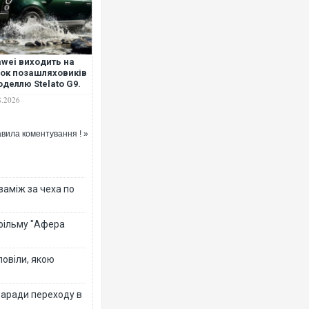
wei виходить на
ок позашляховиків
оделлю Stelato G9.
Ворог завда
ТО
8.2026
двоє поран
після атаки
вила коментування ! »
 заміж за чеха по
 фільму "Афера
повіли, якою
Зеленський 
перемовин
заради переходу в