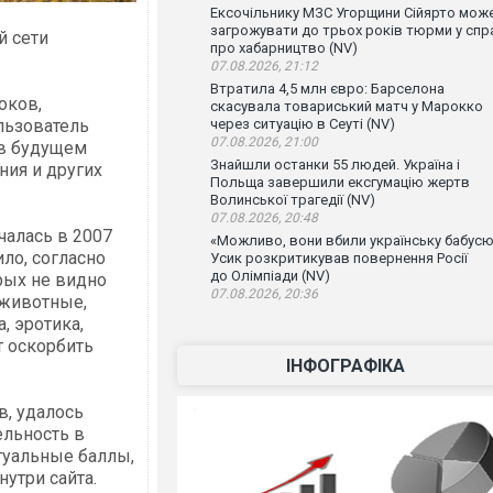
Ексочільнику МЗС Угорщини Сійярто мож
загрожувати до трьох років тюрми у спр
й сети
про хабарництво (NV)
07.08.2026, 21:12
Втратила 4,5 млн євро: Барселона
оков,
скасувала товариський матч у Марокко
через ситуацію в Сеуті (NV)
льзователь
07.08.2026, 21:00
 в будущем
Знайшли останки 55 людей. Україна і
ния и других
Польща завершили ексгумацію жертв
Волинської трагедії (NV)
07.08.2026, 20:48
ачалась в 2007
«Можливо, вони вбили українську бабусю
ило, согласно
Усик розкритикував повернення Росії
до Олімпіади (NV)
орых не видно
07.08.2026, 20:36
 животные,
, эротика,
т оскорбить
ІНФОГРАФІКА
в, удалось
ельность в
туальные баллы,
утри сайта.