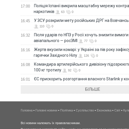
Поліція Іспанії викрила масштабну мережу контра
17:00
наркотиків
63
0
У ЗСУ розкрили мету російських ДРГ на Вовчанс
16:45
110
0
Після ударів по НПЗ у Росії хочуть знизити вимоги
16:32
авіапального — росЗМІ
77
0
Жертв вкусили комарі: у Україні за пів року зафі
16:16
гарячки Західного Нілу
126
0
Командира артилерійського дивізіону підозрюют
16:08
100 кг тротилу
92
0
ЄС прискорить розгортання власного Starlink у ко
16:01
БІЛЬШЕ
Головна
•
Головні новини
•
Політика
•
Суспільство
•
Економіка
•
Світ
•
Кул
Всі новини належать їх правовласникам.