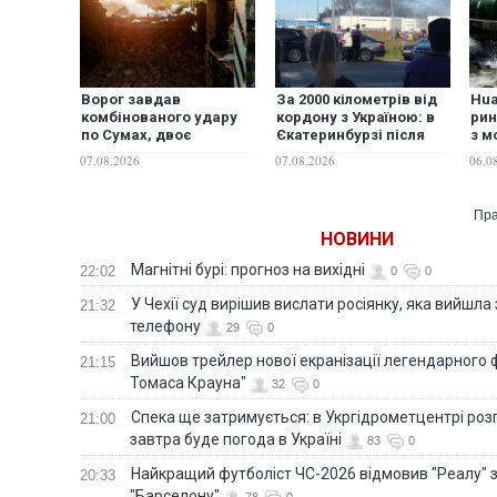
Ворог завдав
За 2000 кілометрів від
Hua
комбінованого удару
кордону з Україною: в
рин
по Сумах, двоє
Єкатеринбурзі після
з м
поранених. Ще
атаки дронів загорівся
ФО
07.08.2026
07.08.2026
06.0
десятеро постраждали
склад Wildberries.
після атаки БПЛА по
ФОТО. ВІДЕО
ринку на Сумщині.
Пра
ФОТО
НОВИНИ
Магнітні бурі: прогноз на вихідні
22:02
0
0
У Чехії суд вирішив вислати росіянку, яка вийшла
21:32
телефону
29
0
Вийшов трейлер нової екранізації легендарного
21:15
Томаса Крауна"
32
0
Спека ще затримується: в Укргідрометцентрі роз
21:00
завтра буде погода в Україні
83
0
Найкращий футболіст ЧС-2026 відмовив "Реалу" 
20:33
"Барселону"