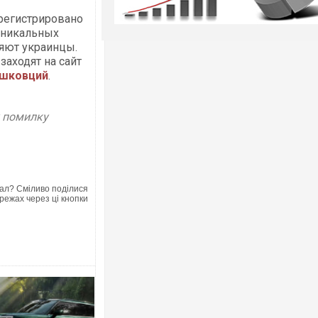
арегистрировано
 уникальных
ляют украинцы.
заходят на сайт
ишковций
.
у помилку
ал? Сміливо поділися
режах через ці кнопки