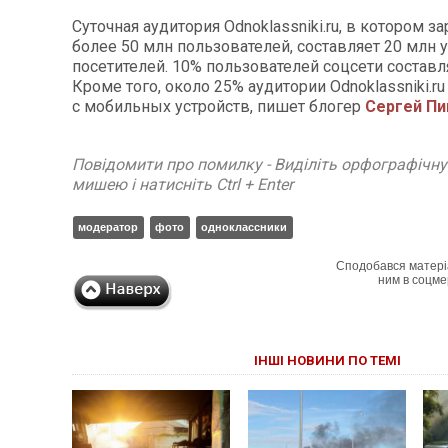
Суточная аудитория Odnoklassniki.ru, в котором з
более 50 млн пользователей, составляет 20 млн
посетителей. 10% пользователей соцсети состав
Кроме того, около 25% аудитории Odnoklassniki.ru 
с мобильных устройств, пишет блогер
Сергей П
Повідомити про помилку - Виділіть орфографічн
мишею і натисніть Ctrl + Enter
модератор
фото
одноклассники
Сподобався матері
ним в соцме
ІНШІ НОВИНИ ПО ТЕМІ