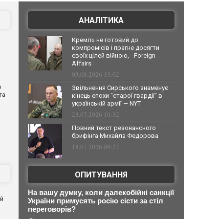
АНАЛІТИКА
Кремль не готовий до
компромісів і прагне досягти
своїх цілей війною, - Foreign
Affairs
03.08.2026 13:02
о
Звільнення Сирського знаменує
та
кінець епохи "старої гвардії" в
українській армії — NYT
23.07.2026 10:32
Повний текст резонансного
брифінга Михайла Федорова
18.07.2026 09:27
ОПИТУВАННЯ
На вашу думку, коли далекобійні санкції
ей
України примусять росію сісти за стіл
переговорів?