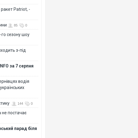
акет Patriot, -
вини
85
0
-го сезону шоу
иходить з-під
NFO за 7 серпня
Чернівцях водія
 українських
стику
144
0
 не постачає
рський парад біля