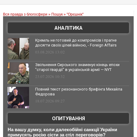
Вся правда з блогосфери
»
Пошук
» "Орєшнік"
АНАЛІТИКА
Кремль не готовий до компромісів і прагне
досягти своїх цілей війною, - Foreign Affairs
03.08.2026 13:02
Звільнення Сирського знаменує кінець епохи
"старої гвардії" в українській армії — NYT
23.07.2026 10:32
Повний текст резонансного брифінга Михайла
Федорова
18.07.2026 09:27
ОПИТУВАННЯ
На вашу думку, коли далекобійні санкції України
примусять росію сісти за стіл переговорів?