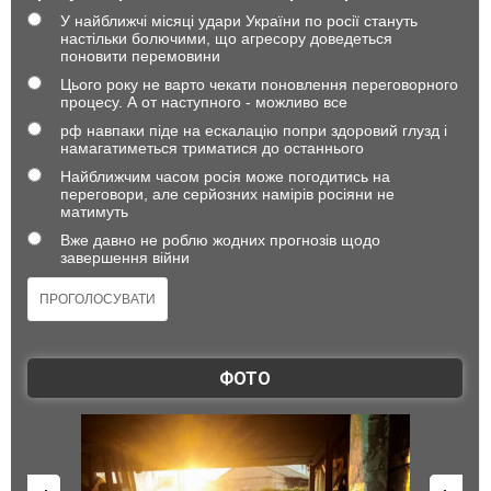
У найближчі місяці удари України по росії стануть
настільки болючими, що агресору доведеться
поновити перемовини
Цього року не варто чекати поновлення переговорного
процесу. А от наступного - можливо все
рф навпаки піде на ескалацію попри здоровий глузд і
намагатиметься триматися до останнього
Найближчим часом росія може погодитись на
переговори, але серйозних намірів росіяни не
матимуть
Вже давно не роблю жодних прогнозів щодо
завершення війни
ФОТО