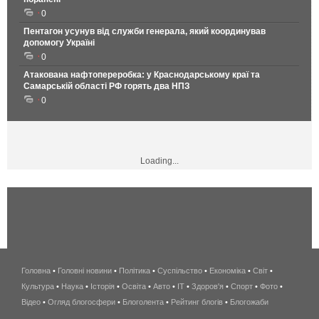
0
Пентагон усунув від служби генерала, який координував
допомогу Україні
0
Атакована нафтопереробка: у Краснодарському краї та
Самарській області РФ горять два НПЗ
0
Loading...
Головна
•
Головні новини
•
Політика
•
Суспільство
•
Економіка
беспроводной
•
Світ
•
Культура
•
Наука
•
Історія
•
Освіта
•
Авто
•
IT
•
Здоров'я
интернет
•
Спорт
•
Фото
•
Відео
•
Огляд блогосфери
•
Блоголента
•
Рейтинг блогів
киев
•
Блогожаби
и