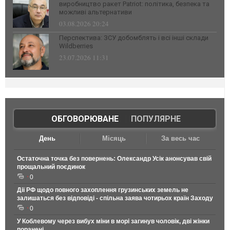
виробництво ракет Patriot: політика, безпека та
можливі альтернативи
03.08.2026 20:24
Перспектива: ЗСУ добомблять і всі інші склади
Wildberries
23.07.2026 11:31
ОБГОВОРЮВАНЕ
|
ПОПУЛЯРНЕ
День
Місяць
За весь час
Остаточна точка без повернень: Олександр Усік анонсував свій
прощальний поєдинок
0
Дії РФ щодо повного захоплення грузинських земель не
залишаться без відповіді - спільна заява чотирьох країн Заходу
0
У Коблевому через вибух міни в морі загинув чоловік, дві жінки
поранені