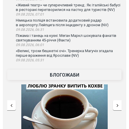
«Живий театр» чи суперечливий тренд:. Як італійські бабусі
в ресторані перетворилися на пастку для туристів (NV)
09.08.2026, 07:01
Німецька поліція встановила додатковий радар
в аеропорту Лейпцига після інциденту з дроном (NV)
09.08.2026, 06:31
Піжама і танець на кухні: Меган Маркл шокувала фанатів
святкуванням 45-річчя (Факти)
09.08.2026, 06:01
«Великі, трохи бешкетні очі». Тренерка Магучіх згадала
перше враження від Ярослави (NV)
09.08.2026, 05:31
БЛОГОЖАБИ