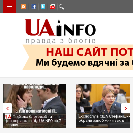
Експослу в США Стефанішині
Підбірка блогожаб та
обрали запобіжний захід
фотоприколів від UAINFO за 7
серпня