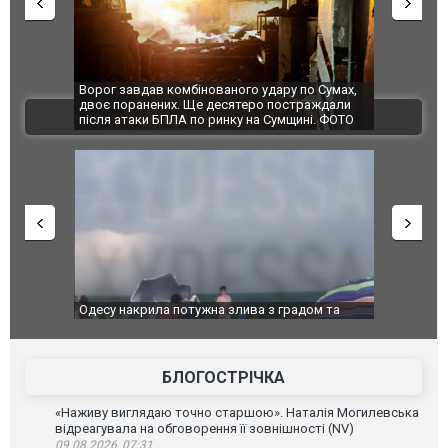
Ворог завдав комбінованого удару по Сумах,
За 2000 кіл
двоє поранених. Ще десятеро постраждали
Єкатеринбур
ВІДЕО
після атаки БПЛА по ринку на Сумщині. ФОТО
склад Wildb
Одесу накрила потужна злива з градом та
Вже вивели 
ураганним вітром
позашляхов
БЛОГОСТРІЧКА
«Наживу виглядаю точно старшою». Наталія Могилевська
відреагувала на обговорення її зовнішності (NV)
09.08.2026, 07:31