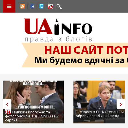
Експослу в США Стефанішині
Підбірка блогожаб та
обрали запобіжний захід
фотоприколів від UAINFO за 7
серпня