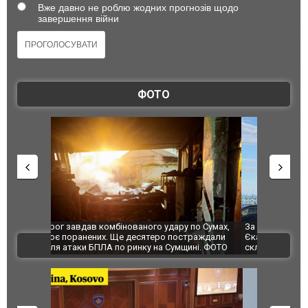
Вже давно не роблю жодних прогнозів щодо
завершення війни
ФОТО
по Сумах,
За 2000 кілометрів від кордону з Україною: в
"Мої іграш
траждали
Єкатеринбурзі після атаки дронів загорівся
суперкарів
ВІДЕО
ині. ФОТО
склад Wildberries. ФОТО. ВІДЕО