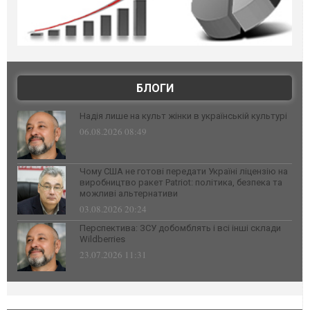
БЛОГИ
Надія лише на культ жінки в українській культурі
06.08.2026 08:49
Чому США не готові передати Україні ліцензію на
виробництво ракет Patriot: політика, безпека та
можливі альтернативи
03.08.2026 20:24
Перспектива: ЗСУ добомблять і всі інші склади
Wildberries
23.07.2026 11:31