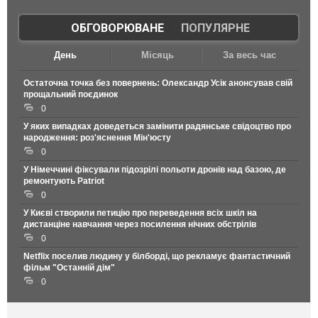
ОБГОВОРЮВАНЕ
|
ПОПУЛЯРНЕ
День
Місяць
За весь час
Остаточна точка без повернень: Олександр Усік анонсував свій
прощальний поєдинок
0
У яких випадках доведеться замінити радянське свідоцтво про
народження: роз'яснення Мін'юсту
0
У Німеччині фіксували підозрілі польоти дронів над базою, де
ремонтують Patriot
0
У Києві створили петицію про переведення всіх шкіл на
дистанціне навчання через посилення нічних обстрілів
0
Netflix поселив людину у білборді, що рекламує фантастичний
фільм "Останній дім"
0