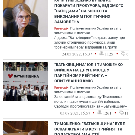
ЮЛІЯ ТИМОШЕНКО ВИМАГАЄ
ПОКАРАТИ ПРОКУРОРА, ВІДОМОГО
"НАЇЗДАМИ" НА БІЗНЕС ТА
ВИКОНАННЯМ ПОЛІТИЧНИХ
ЗАМОВЛЕНЬ
Категорія:
Політичні новини України та світу:
читати новини політики
Лідерка "Батьківщини" подасть заяву про
злочин столичного прокурора, який
"розчерком пера" відправив за ґрати
голову Буринської ОТГ Віктора Ладуху. Ра...
•
•
24.05.2022, 16:37
1125
0
"БАТЬКІВЩИНА" ЮЛІЇ ТИМОШЕНКО
ВИЙШЛА НА ДРУГЕ МІСЦЕ У
ПАРТІЙНОМУ РЕЙТИНГУ, –
ОПИТУВАННЯ КМІС
Категорія:
Політичні новини України та світу:
читати новини політики
За останній місяць команду Тимошенко
почали підтримувати ще 3% виборців.
Сьогодні проголосувати за «Батьківщину»
хочуть вже 15% серед тих, хто визначи...
•
•
05.07.2021, 15:57
1261
11
ТИМОШЕНКО: "БАТЬКІВЩИНА" БУДЕ
ОСКАРЖУВАТИ В КСУ ПРИЙНЯТТЯ
ПОДАТКОВОЇ АМНІСТІЇ