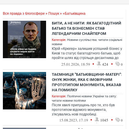
Вся правда з блогосфери
»
Пошук
» «Батьківщина
БИТИ, А НЕ НИТИ: ЯК БАГАТОДІТНИЙ
БАТЬКО ТА БІЗНЕСМЕН СТАВ
ЛЕГЕНДАРНИМ СНАЙПЕРОМ
Категорія:
Новини суспільства: читати соціальні
новини
Юрій «Крюгер» залишив успішний бізнес у
Києві та статус багатодітного батька, щоб
пройти шлях від стрільця-десантника до
фахового інструктора в елітно...
•
•
25.01.2026, 18:59
424
0
ТАЄМНИЦЯ "БАТЬКІВЩИНИ-МАТЕРІ":
ОНУК ЖІНКИ, ЯКА Є ІМОВІРНИМ
ПРОТОТИПОМ МОНУМЕНТА, ВКАЗАВ
НА ПОМИЛКУ
Категорія:
Політичні новини України та світу:
читати новини політики
Після хвилі припущень про те, хто був
прототипом відомого монумента,
з'ясувались нові подробиці.
•
•
15.08.2023, 17:19
1045
0