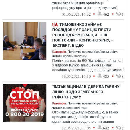
тисячі українців для організації
референдуму проти розпродажу землі,
підготувала всі необхідні документи та
•
•
01.06.2021, 16:32
462
3
пер...
ТИМОШЕНКО ЗАЙМАЄ
ПОСЛІДОВНУ ПОЗИЦІЮ ПРОТИ
РОЗПРОДАЖУ ЗЕМЛІ, А ІНШІ
ПОЛІТСИЛИ – КОН’ЮНКТУРНУ, –
ЕКСПЕРТ. ВІДЕО
Категорія:
Політичні новини України та світу:
читати новини політики
Політична партія ВО "Батьківщина" на чолі
з лідером Юлією Тимошенко займає
послідовну позицію щодо неприпустимості
продажу землі сільськогосподарськог...
•
•
13.05.2021, 16:30
485
8
"БАТЬКІВЩИНА" ВІДКРИЛА ГАРЯЧУ
ЛІНІЮ ЩОДО ЗЕМЕЛЬНОГО
РЕФЕРЕНДУМУ
Категорія:
Політичні новини України та світу:
читати новини політики
Отримати будь-яку інформацію, а також
приєднатися до ініціативної групи з
організації всенародного опитування
можна за номером безкоштовної
•
•
12.05.2021, 00:05
642
2