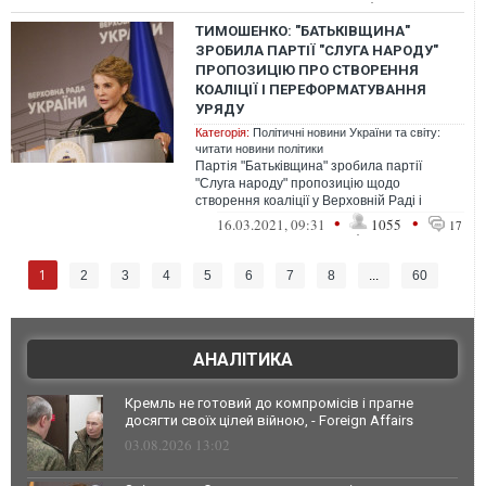
всеукраїнс...
ТИМОШЕНКО: "БАТЬКІВЩИНА"
ЗРОБИЛА ПАРТІЇ "СЛУГА НАРОДУ"
ПРОПОЗИЦІЮ ПРО СТВОРЕННЯ
КОАЛІЦІЇ І ПЕРЕФОРМАТУВАННЯ
УРЯДУ
Категорія:
Політичні новини України та світу:
читати новини політики
Партія "Батьківщина" зробила партії
"Слуга народу" пропозицію щодо
створення коаліції у Верховній Раді і
переформатування уряду.
•
•
16.03.2021, 09:31
1055
17
1
2
3
4
5
6
7
8
...
60
АНАЛІТИКА
Кремль не готовий до компромісів і прагне
досягти своїх цілей війною, - Foreign Affairs
03.08.2026 13:02