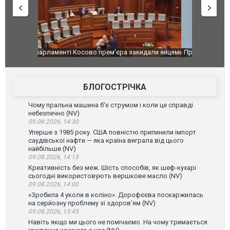
идали яйцями
Приїхав за паспортом та квартирою": у полон
Одесу накр
до українських військових потрапив тезка
ураганним 
зіркового футболіста Мохамеда Салаха
БЛОГОСТРІЧКА
Чому пральна машина б'є струмом і коли це справді
небезпечно (NV)
09.08.2026, 14:30
Уперше з 1985 року. США повністю припинили імпорт
саудівської нафти — яка країна виграла від цього
найбільше (NV)
09.08.2026, 14:15
Креативність без меж. Шість способів, як шеф-кухарі
сьогодні використовують вершкове масло (NV)
09.08.2026, 14:00
«Зробила 4 уколи в коліно». Дорофєєва поскаржилась
на серйозну проблему зі здоров’ям (NV)
09.08.2026, 13:45
Навіть якщо ми цього не помічаємо. На чому тримається