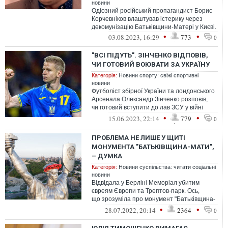
новини
Одіозний російський пропагандист Борис
Корчевніков влаштував істерику через
декомунізацію Батьківщини-Матері у Києві.
•
•
03.08.2023, 16:29
773
0
"ВСІ ПІДУТЬ". ЗІНЧЕНКО ВІДПОВІВ,
ЧИ ГОТОВИЙ ВОЮВАТИ ЗА УКРАЇНУ
Категорія:
Новини спорту: свіжі спортивні
новини
Футболіст збірної України та лондонського
Арсенала Олександр Зінченко розповів,
чи готовий вступити до лав ЗСУ у війні
проти російських окупантів.
•
•
15.06.2023, 22:14
779
0
ПРОБЛЕМА НЕ ЛИШЕ У ЩИТІ
МОНУМЕНТА "БАТЬКІВЩИНА-МАТИ",
– ДУМКА
Категорія:
Новини суспільства: читати соціальні
новини
Відвідала у Берліні Меморіал убитим
євреям Європи та Трептов-парк. Ось,
що зрозуміла про монумент "Батьківщина-
Мати" в Києві
•
•
28.07.2022, 20:14
2364
0