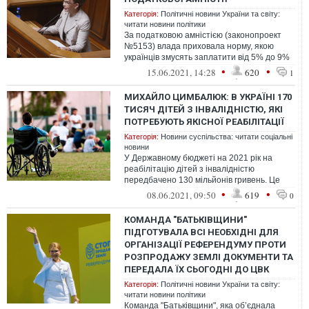
Категорія:
Політичні новини України та світу:
читати новини політики
За податковою амністією (законопроект
№5153) влада приховала норму, якою
українців змусять заплатити від 5% до 9%
податку на їхнє майно і заощадження.
•
•
15.06.2021, 14:28
620
1
МИХАЙЛО ЦИМБАЛЮК: В УКРАЇНІ 170
ТИСЯЧ ДІТЕЙ З ІНВАЛІДНІСТЮ, ЯКІ
ПОТРЕБУЮТЬ ЯКІСНОЇ РЕАБІЛІТАЦІЇ
Категорія:
Новини суспільства: читати соціальні
новини
У Державному бюджеті на 2021 рік на
реабілітацію дітей з інвалідністю
передбачено 130 мільйонів гривень. Це
дасть можливість надати реабілітаційні
•
•
08.06.2021, 09:50
619
0
пос...
КОМАНДА "БАТЬКІВЩИНИ"
ПІДГОТУВАЛА ВСІ НЕОБХІДНІ ДЛЯ
ОРГАНІЗАЦІЇ РЕФЕРЕНДУМУ ПРОТИ
РОЗПРОДАЖУ ЗЕМЛІ ДОКУМЕНТИ ТА
ПЕРЕДАЛА ЇХ СЬОГОДНІ ДО ЦВК
Категорія:
Політичні новини України та світу:
читати новини політики
Команда "Батьківщини", яка об’єднала