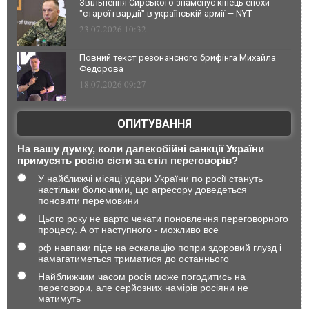
Звільнення Сирського знаменує кінець епохи
"старої гвардії" в українській армії — NYT
23.07.2026 10:32
Повний текст резонансного брифінга Михайла
Федорова
18.07.2026 09:27
ОПИТУВАННЯ
На вашу думку, коли далекобійні санкції України
примусять росію сісти за стіл переговорів?
У найближчі місяці удари України по росії стануть
настільки болючими, що агресору доведеться
поновити перемовини
Цього року не варто чекати поновлення переговорного
процесу. А от наступного - можливо все
рф навпаки піде на ескалацію попри здоровий глузд і
намагатиметься триматися до останнього
Найближчим часом росія може погодитись на
переговори, але серйозних намірів росіяни не
матимуть