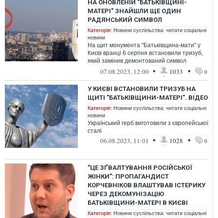
НА ОНОВЛЕНІЙ "БАТЬКІВЩИНІ-
МАТЕРІ" ЗНАЙШЛИ ЩЕ ОДИН
РАДЯНСЬКИЙ СИМВОЛ
Категорія:
Новини суспільства: читати соціальні
новини
На щит монумента "Батьківщина-мати" у
Києві вранці 6 серпня встановили тризуб,
який замінив демонтований символ
СРСР. Монумент "Батьківщина-мати" так...
•
•
07.08.2023, 12:00
1033
0
У КИЄВІ ВСТАНОВИЛИ ТРИЗУБ НА
ЩИТІ "БАТЬКІВЩИНИ-МАТЕРІ". ВІДЕО
Категорія:
Новини суспільства: читати соціальні
новини
Український герб виготовили з європейської
сталі
•
•
06.08.2023, 11:01
1028
0
"ЦЕ ЗҐВАЛТУВАННЯ РОСІЙСЬКОЇ
ЖІНКИ": ПРОПАГАНДИСТ
КОРЧЕВНІКОВ ВЛАШТУВАВ ІСТЕРИКУ
ЧЕРЕЗ ДЕКОМУНІЗАЦІЮ
БАТЬКІВЩИНИ-МАТЕРІ В КИЄВІ
Категорія:
Новини суспільства: читати соціальні