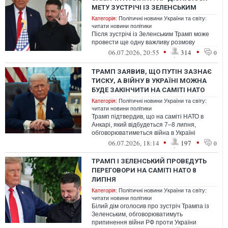
МЕТУ ЗУСТРІЧІ ІЗ ЗЕЛЕНСЬКИМ
Категорія:
Політичні новини України та світу:
читати новини політики
Після зустрічі із Зеленським Трамп може
провести ще одну важливу розмову
•
•
06.07.2026, 20:55
314
0
ТРАМП ЗАЯВИВ, ЩО ПУТІН ЗАЗНАЄ
ТИСКУ, А ВІЙНУ В УКРАЇНІ МОЖНА
БУДЕ ЗАКІНЧИТИ НА САМІТІ НАТО
Категорія:
Політичні новини України та світу:
читати новини політики
Трамп підтвердив, що на саміті НАТО в
Анкарі, який відбудеться 7–8 липня,
обговорюватиметься війна в Україні
•
•
06.07.2026, 18:14
197
0
ТРАМП І ЗЕЛЕНСЬКИЙ ПРОВЕДУТЬ
ПЕРЕГОВОРИ НА САМІТІ НАТО 8
ЛИПНЯ
Категорія:
Політичні новини України та світу:
читати новини політики
Білий дім оголосив про зустріч Трампа із
Зеленським, обговорюватимуть
припинення війни РФ проти України