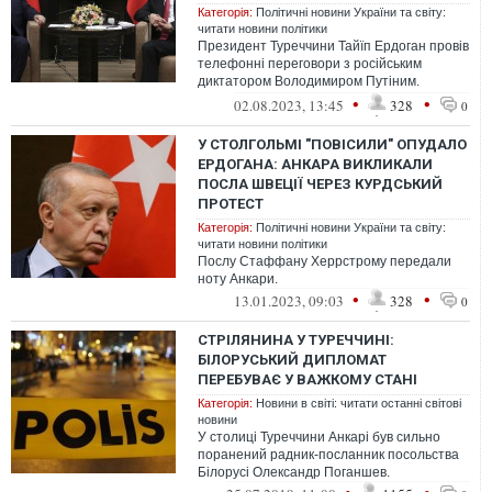
Категорія:
Політичні новини України та світу:
читати новини політики
Президент Туреччини Тайїп Ердоган провів
телефонні переговори з російським
диктатором Володимиром Путіним.
Домовились про візит останнього до
•
•
02.08.2023, 13:45
328
0
Анкари.
У СТОЛГОЛЬМІ "ПОВІСИЛИ" ОПУДАЛО
ЕРДОГАНА: АНКАРА ВИКЛИКАЛИ
ПОСЛА ШВЕЦІЇ ЧЕРЕЗ КУРДСЬКИЙ
ПРОТЕСТ
Категорія:
Політичні новини України та світу:
читати новини політики
Послу Стаффану Херрстрому передали
ноту Анкари.
•
•
13.01.2023, 09:03
328
0
СТРІЛЯНИНА У ТУРЕЧЧИНІ:
БІЛОРУСЬКИЙ ДИПЛОМАТ
ПЕРЕБУВАЄ У ВАЖКОМУ СТАНІ
Категорія:
Новини в світі: читати останні світові
новини
У столиці Туреччини Анкарі був сильно
поранений радник-посланник посольства
Білорусі Олександр Поганшев.