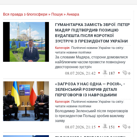
Вся правда з блогосфери
»
Пошук
» Анкара
ГУМАНІТАРКА ЗАМІСТЬ ЗБРОЇ: ПЕТЕР
МАДЯР ПІДТВЕРДИВ ПОЗИЦІЮ
БУДАПЕШТА ПІСЛЯ КОРОТКОЇ
ЗУСТРІЧІ З ПРЕЗИДЕНТОМ УКРАЇНИ
Категорія:
Політичні новини України та світу:
читати новини політики
За словами Мадяра, сторони домовилися
найближчим часом провести повноцінну
двосторонню зустріч
•
•
08.07.2026, 21:42
187
0
«ЗАГРОЗА У НАС ОДНА — РОСІЯ», -
ЗЕЛЕНСЬКИЙ РОЗКРИВ ДЕТАЛІ
ПЕРЕГОВОРІВ ІЗ НАВРОЦЬКИМ
Категорія:
Політичні новини України та світу:
читати новини політики
Володимир Зеленський після переговорів
із президентом Польщі зробив важливу
заяву
•
•
08.07.2026, 21:15
151
0