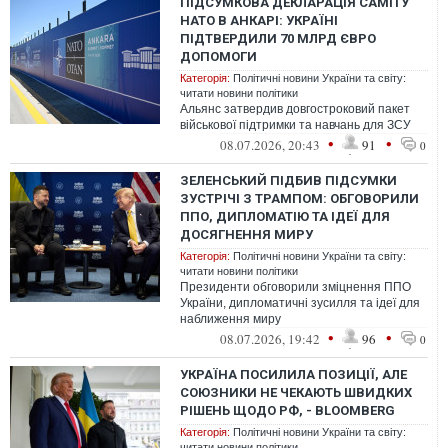
ПІДСУМКОВА ДЕКЛАРАЦІЯ САМІТУ
НАТО В АНКАРІ: УКРАЇНІ
ПІДТВЕРДИЛИ 70 МЛРД ЄВРО
ДОПОМОГИ
Категорія:
Політичні новини України та світу:
читати новини політики
Альянс затвердив довгостроковий пакет
військової підтримки та навчань для ЗСУ
•
•
08.07.2026, 20:43
91
0
ЗЕЛЕНСЬКИЙ ПІДБИВ ПІДСУМКИ
ЗУСТРІЧІ З ТРАМПОМ: ОБГОВОРИЛИ
ППО, ДИПЛОМАТІЮ ТА ІДЕЇ ДЛЯ
ДОСЯГНЕННЯ МИРУ
Категорія:
Політичні новини України та світу:
читати новини політики
Президенти обговорили зміцнення ППО
України, дипломатичні зусилля та ідеї для
наближення миру
•
•
08.07.2026, 19:42
96
0
УКРАЇНА ПОСИЛИЛА ПОЗИЦІЇ, АЛЕ
СОЮЗНИКИ НЕ ЧЕКАЮТЬ ШВИДКИХ
РІШЕНЬ ЩОДО РФ, - BLOOMBERG
Категорія:
Політичні новини України та світу:
читати новини політики