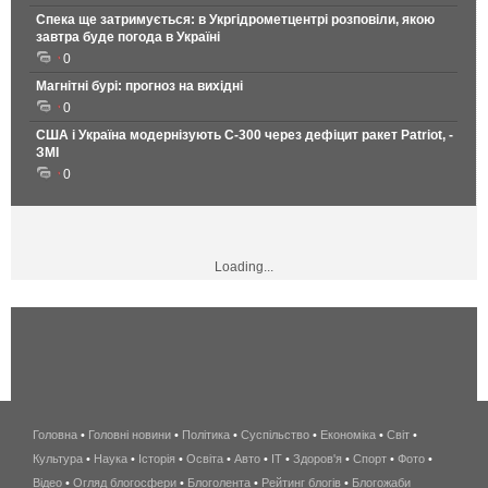
Спека ще затримується: в Укргідрометцентрі розповіли, якою
завтра буде погода в Україні
0
Магнітні бурі: прогноз на вихідні
0
США і Україна модернізують С-300 через дефіцит ракет Patriot, -
ЗМІ
0
Loading...
Головна
•
Головні новини
•
Політика
•
Суспільство
•
Економіка
беспроводной
•
Світ
•
Культура
•
Наука
•
Історія
•
Освіта
•
Авто
•
IT
•
Здоров'я
интернет
•
Спорт
•
Фото
•
Відео
•
Огляд блогосфери
•
Блоголента
•
Рейтинг блогів
киев
•
Блогожаби