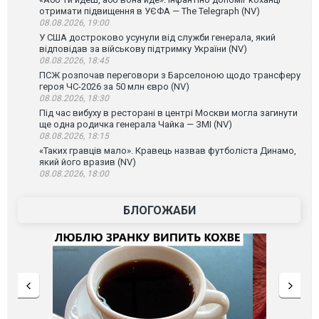
отримати підвищення в УЄФА — The Telegraph (NV)
08.08.2026, 19:00
У США достроково усунули від служби генерала, який
відповідав за військову підтримку України (NV)
08.08.2026, 18:45
ПСЖ розпочав переговори з Барселоною щодо трансферу
героя ЧС-2026 за 50 млн євро (NV)
08.08.2026, 18:30
Під час вибуху в ресторані в центрі Москви могла загинути
ще одна родичка генерала Чайка — ЗМІ (NV)
08.08.2026, 18:15
«Таких гравців мало». Кравець назвав футболіста Динамо,
який його вразив (NV)
08.08.2026, 18:00
БЛОГОЖАБИ