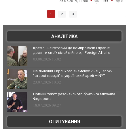
•
•
25.07.2019, 11:00
1155
0
1
2
3
АНАЛІТИКА
Кремль не готовий до компромісів і прагне
досягти своїх цілей війною, - Foreign Affairs
03.08.2026 13:02
Звільнення Сирського знаменує кінець епохи
"старої гвардії" в українській армії — NYT
23.07.2026 10:32
Повний текст резонансного брифінга Михайла
Федорова
18.07.2026 09:27
ОПИТУВАННЯ