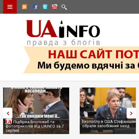
Експослу в США Стефанішині
Підбірка блогожаб та
обрали запобіжний захід
фотоприколів від UAINFO за 7
серпня