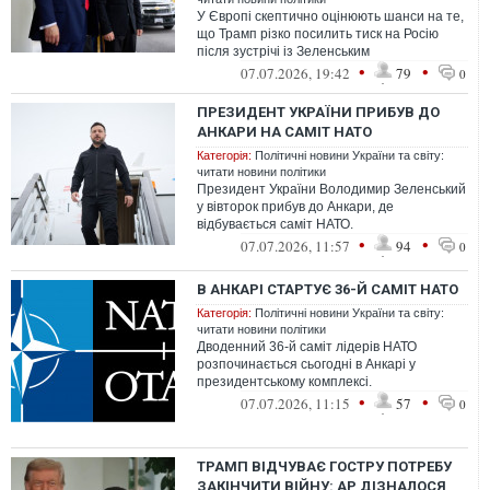
У Європі скептично оцінюють шанси на те,
що Трамп різко посилить тиск на Росію
після зустрічі із Зеленським
•
•
07.07.2026, 19:42
79
0
ПРЕЗИДЕНТ УКРАЇНИ ПРИБУВ ДО
АНКАРИ НА САМІТ НАТО
Категорія:
Політичні новини України та світу:
читати новини політики
Президент України Володимир Зеленський
у вівторок прибув до Анкари, де
відбувається саміт НАТО.
•
•
07.07.2026, 11:57
94
0
В АНКАРІ СТАРТУЄ 36-Й САМІТ НАТО
Категорія:
Політичні новини України та світу:
читати новини політики
Дводенний 36-й саміт лідерів НАТО
розпочинається сьогодні в Анкарі у
президентському комплексі.
•
•
07.07.2026, 11:15
57
0
ТРАМП ВІДЧУВАЄ ГОСТРУ ПОТРЕБУ
ЗАКІНЧИТИ ВІЙНУ: AP ДІЗНАЛОСЯ