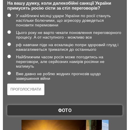
На вашу думку, коли далекобійні санкції України
примусять росію сісти за стіл переговорів?
У найближчі місяці удари України по росії стануть
настільки болючими, що агресору доведеться
поновити перемовини
Цього року не варто чекати поновлення переговорного
процесу. А от наступного - можливо все
рф навпаки піде на ескалацію попри здоровий глузд і
намагатиметься триматися до останнього
Найближчим часом росія може погодитись на
переговори, але серйозних намірів росіяни не
матимуть
Вже давно не роблю жодних прогнозів щодо
завершення війни
ФОТО