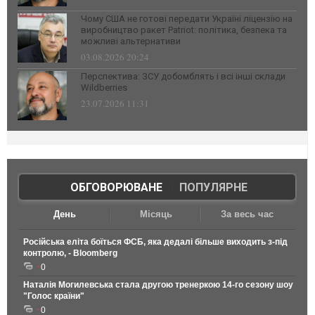
Чому США не готові передати Україні ліцензію на
виробництво ракет Patriot: політика, безпека та
можливі альтернативи
03.08.2026 20:24
Перспектива: ЗСУ добомблять і всі інші склади
Wildberries
23.07.2026 11:31
ОБГОВОРЮВАНЕ
|
ПОПУЛЯРНЕ
День
Місяць
За весь час
Російська еліта боїться ФСБ, яка дедалі більше виходить з-під
контролю, - Bloomberg
0
Наталія Могилевська стала другою тренеркою 14-го сезону шоу
"Голос країни"
0