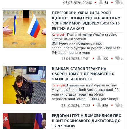
•
•
05.07.2026, 23:48
54
0
ПЕРЕГОВОРИ УКРАЇНИ ТА РОСІЇ
ЩОДО БЕЗПЕКИ СУДНОПЛАВСТВА У
ЧОРНОМУ МОРІ ВІДБУДУТЬСЯ 15-16
КВІТНЯ В АНКАРІ
Категорія:
Політичні новини України та світу:
читати новини політики
ЗМІ Туреччини повідомили про
заплановану зустріч за участю України та
РФ щодо Чорного моря
•
•
13.04.2025, 15:01
100
0
В АНКАРІ СТАВСЯ ТЕРАКТ НА
ОБОРОННОМУ ПІДПРИЄМСТВІ: Є
ЗАГИБЛІ ТА ПОРАНЕНІ
Категорія:
Надзвичайні події України та світу.
У турецькій провінції Анкара сьогодні, 23
жовтня, стався теракт на об'єкті
аерокосмічної компанії Türk Uçak Sanayii
Anonim Ortaklığı (TUSAŞ). Внаслідо...
•
•
23.10.2024, 17:35
326
0
ЕРДОГАН І ПУТІН ДОМОВИЛИСЯ ПРО
ВІЗИТ РОСІЙСЬКОГО ДИКТАТОРА ДО
ТУРЕЧЧИНИ