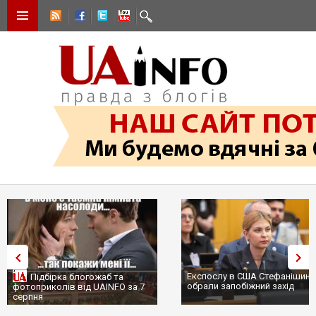
Експослу в США Стефанішині
Підбірка блогожаб та
обрали запобіжний захід
фотоприколів від UAINFO за 7
серпня