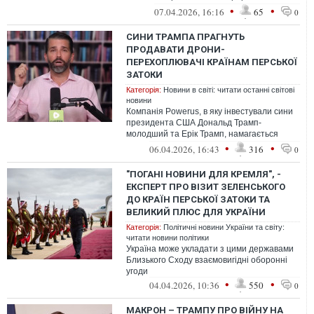
Близького Сходу до Євросоюзу.
•
•
07.04.2026, 16:16
65
0
СИНИ ТРАМПА ПРАГНУТЬ
ПРОДАВАТИ ДРОНИ-
ПЕРЕХОПЛЮВАЧІ КРАЇНАМ ПЕРСЬКОЇ
ЗАТОКИ
Категорія:
Новини в світі: читати останні світові
новини
Компанія Powerus, в яку інвестували сини
президента США Дональд Трамп-
молодший та Ерік Трамп, намагається
продавати свої дрони-
•
•
06.04.2026, 16:43
316
0
перехоплювачі країнам П...
"ПОГАНІ НОВИНИ ДЛЯ КРЕМЛЯ", -
ЕКСПЕРТ ПРО ВІЗИТ ЗЕЛЕНСЬКОГО
ДО КРАЇН ПЕРСЬКОЇ ЗАТОКИ ТА
ВЕЛИКИЙ ПЛЮС ДЛЯ УКРАЇНИ
Категорія:
Політичні новини України та світу:
читати новини політики
Україна може укладати з цими державами
Близького Сходу взаємовигідні оборонні
угоди
•
•
04.04.2026, 10:36
550
0
МАКРОН – ТРАМПУ ПРО ВІЙНУ НА