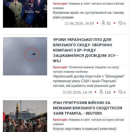
Категорія:
Новини в світі: читати останні світові
новини
Керівники країн не зустрічалися на такому
рівні роками
•
•
21.06.2026, 18:03
52
0
УРОКИ УКРАЇНСЬКОЇ ППО ДЛЯ
БЛИЗЬКОГО СХОДУ: ОБОРОННІ
КОМПАНІЇ З ЕР-РІЯДУ
ЗАЦІКАВИЛИСЯ ДОСВІДОМ ЗСУ -
WSJ
Категорія:
Політичні новини України та світу:
читати новини політики
Український досвід боротьби з "Шахедами"
привернув увагу США і країн Перської
затоки, які шукають нові рішення для
сучасної війни
•
•
23.05.2026, 16:39
124
0
ІРАН ПРИГРОЗИВ ВІЙНОЮ ЗА
МЕЖАМИ БЛИЗЬКОГО СХОДУ ПІСЛЯ
ЗАЯВ ТРАМПА, - REUTERS
Категорія:
Новини в світі: читати останні світові
новини
Корпус вартових ісламської революції