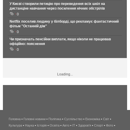
У Києві створили петицію про переведення всіх шкіл на
дистанціне навчання через посилення нічних обстрілів
0
Netflix поселив людину у білборді, що рекламує фантастичний
фільм "Останній дім"
0
Чи призначать пенсійни виплати, якщо ніколи не працював
офіційно: пояснення
0
Loading...
Головна
•
Головні новини
•
Політика
•
Суспільство
•
Економіка
беспроводной
•
Світ
•
Культура
•
Наука
•
Історія
•
Освіта
•
Авто
•
IT
•
Здоров'я
интернет
•
Спорт
•
Фото
•