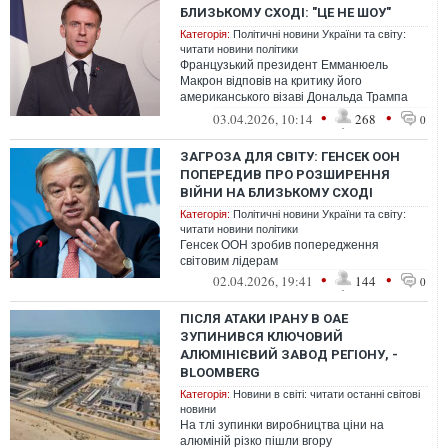
БЛИЗЬКОМУ СХОДІ: "ЦЕ НЕ ШОУ"
Категорія:
Політичні новини України та світу:
читати новини політики
Французький президент Емманюель
Макрон відповів на критику його
американського візаві Дональда Трампа
союзників США щодо війни на Близькому
•
•
03.04.2026, 10:14
268
0
Сході.
ЗАГРОЗА ДЛЯ СВІТУ: ГЕНСЕК ООН
ПОПЕРЕДИВ ПРО РОЗШИРЕННЯ
ВІЙНИ НА БЛИЗЬКОМУ СХОДІ
Категорія:
Політичні новини України та світу:
читати новини політики
Генсек ООН зробив попередження
світовим лідерам
•
•
02.04.2026, 19:41
144
0
ПІСЛЯ АТАКИ ІРАНУ В ОАЕ
ЗУПИНИВСЯ КЛЮЧОВИЙ
АЛЮМІНІЄВИЙ ЗАВОД РЕГІОНУ, -
BLOOMBERG
Категорія:
Новини в світі: читати останні світові
новини
На тлі зупинки виробництва ціни на
алюміній різко пішли вгору