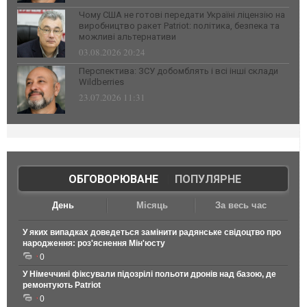
Чому США не готові передати Україні ліцензію на
виробництво ракет Patriot: політика, безпека та
можливі альтернативи
03.08.2026 20:24
Перспектива: ЗСУ добомблять і всі інші склади
Wildberries
23.07.2026 11:31
ОБГОВОРЮВАНЕ
|
ПОПУЛЯРНЕ
День
Місяць
За весь час
У яких випадках доведеться замінити радянське свідоцтво про
народження: роз'яснення Мін'юсту
0
У Німеччині фіксували підозрілі польоти дронів над базою, де
ремонтують Patriot
0