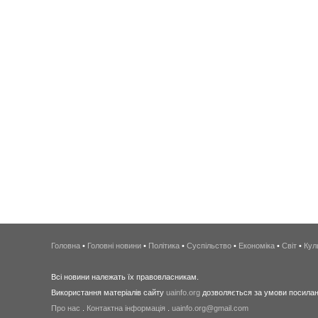
Головна
•
Головні новини
•
Політика
•
Суспільство
•
Економіка
•
Світ
•
Кул
Всі новини належать їх правовласникам.
Використання матеріалів сайту
uainfo.org
дозволяється за умови посиланн
Про нас
.
Контактна інформація
.
uainfo.org@gmail.com