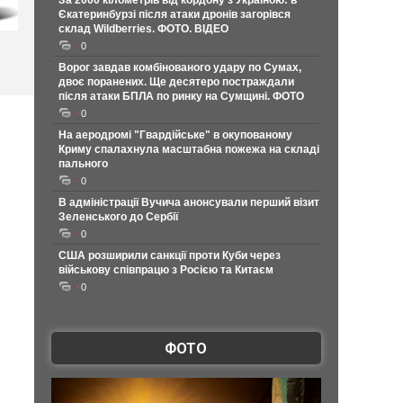
За 2000 кілометрів від кордону з Україною: в
Єкатеринбурзі після атаки дронів загорівся
склад Wildberries. ФОТО. ВІДЕО
0
Ворог завдав комбінованого удару по Сумах,
двоє поранених. Ще десятеро постраждали
після атаки БПЛА по ринку на Сумщині. ФОТО
0
На аеродромі "Гвардійське" в окупованому
Криму спалахнула масштабна пожежа на складі
пального
0
В адміністрації Вучича анонсували перший візит
Зеленського до Сербії
0
США розширили санкції проти Куби через
військову співпрацю з Росією та Китаєм
0
ФОТО