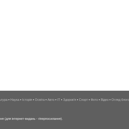
ьтура
•
Наука
•
Історія
•
Освіта
•
Авто
•
IT
•
Здоров'я
•
Спорт
•
Фото
•
Відео
•
Огляд блог
я (для інтернет-видань - гіперпосилання).