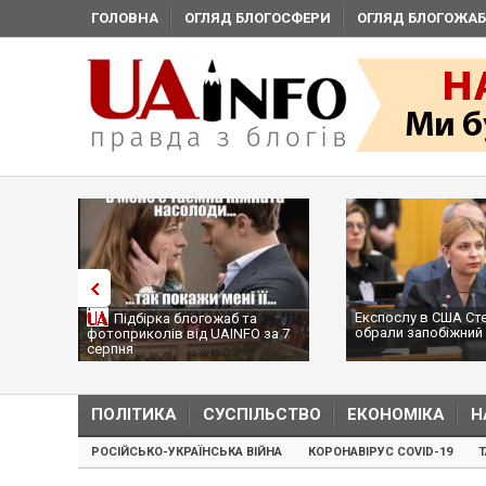
ГОЛОВНА
ОГЛЯД БЛОГОСФЕРИ
ОГЛЯД БЛОГОЖАБ
Експослу в США Ст
Підбірка блогожаб та
обрали запобіжний 
фотоприколів від UAINFO за 7
серпня
ПОЛІТИКА
СУСПІЛЬСТВО
ЕКОНОМІКА
Н
РОСІЙСЬКО-УКРАЇНСЬКА ВІЙНА
КОРОНАВІРУС COVID-19