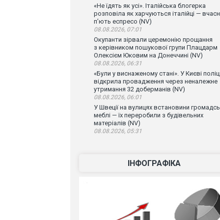
«Не їдять як усі». Італійська блогерка
розповіла як харчуються італійці — вчас
п’ють еспресо (NV)
08.08.2026, 07:01
Окупанти зірвали церемонію прощання
з керівником пошукової групи Плацдарм
Олексієм Юковим на Донеччині (NV)
08.08.2026, 06:31
«Були у виснаженому стані». У Києві поліц
відкрила провадження через неналежне
утримання 32 доберманів (NV)
08.08.2026, 06:01
У Швеції на вулицях встановини громадсь
меблі — їх переробили з будівельних
матеріалів (NV)
08.08.2026, 05:31
ІНФОГРАФІКА