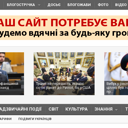
БЛОГОСТРІЧКА
ДОСЬЄ
БЛОГОЖАБИ
ФОТО
ВІДЕО
ефанішиній
Трамп не передасть Україні
Вибух у рес
захід
сотні ракет до Patriot, бо у США
ціллю був г
...
пр...
АДЗВИЧАЙНІ ПОДІЇ
СВІТ
КУЛЬТУРА
ЗНАННЯ
ТАРИФИ
ПОДВИГИ УКРАЇНЦІВ