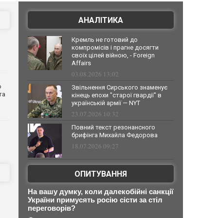
АНАЛІТИКА
Кремль не готовий до
компромісів і прагне досягти
своїх цілей війною, - Foreign
Affairs
03.08.2026 13:02
о
Звільнення Сирського знаменує
та
кінець епохи "старої гвардії" в
українській армії — NYT
23.07.2026 10:32
Повний текст резонансного
брифінга Михайла Федорова
18.07.2026 09:27
ОПИТУВАННЯ
На вашу думку, коли далекобійні санкції
України примусять росію сісти за стіл
переговорів?