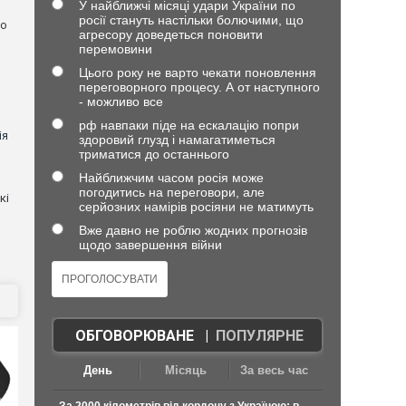
У найближчі місяці удари України по
росії стануть настільки болючими, що
но
агресору доведеться поновити
перемовини
Цього року не варто чекати поновлення
переговорного процесу. А от наступного
- можливо все
рф навпаки піде на ескалацію попри
ія
здоровий глузд і намагатиметься
триматися до останнього
Найближчим часом росія може
погодитись на переговори, але
кі
серйозних намірів росіяни не матимуть
Вже давно не роблю жодних прогнозів
щодо завершення війни
ОБГОВОРЮВАНЕ
|
ПОПУЛЯРНЕ
День
Місяць
За весь час