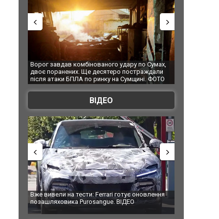
Ворог завдав комбінованого удару по Сумах,
За 2000 кіломет
двоє поранених. Ще десятеро постраждали
Єкатеринбурзі п
після атаки БПЛА по ринку на Сумщині. ФОТО
склад Wildberri
ВІДЕО
Вже вивели на тести: Ferrari готує оновлення
Вийшов трейлер
позашляховика Purosangue. ВІДЕО
фільму "Афера 