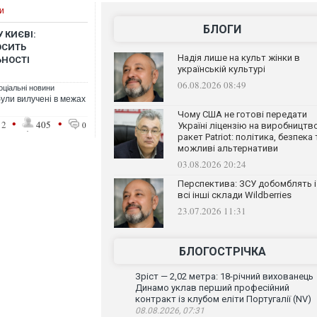
и
БЛОГИ
 КИЄВІ:
ОСИТЬ
Надія лише на культ жінки в
ЬНОСТІ
українській культурі
06.08.2026 08:49
оціальні новини
ули вилучені в межах
Чому США не готові передати
•
•
12
405
0
Україні ліцензію на виробництв
ракет Patriot: політика, безпека 
можливі альтернативи
03.08.2026 20:24
Перспектива: ЗСУ добомблять і
всі інші склади Wildberries
23.07.2026 11:31
БЛОГОСТРІЧКА
Зріст — 2,02 метра: 18-річний вихованець
Динамо уклав перший професійний
контракт із клубом еліти Португалії (NV)
08.08.2026, 07:31